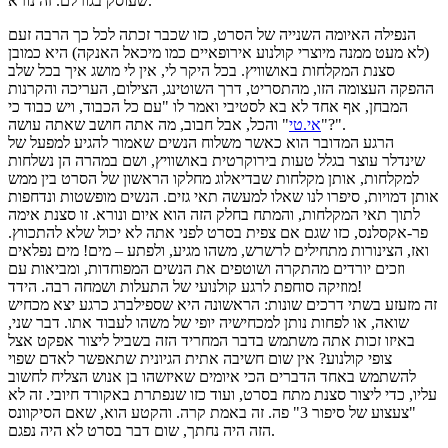
שעוסק בגורלם. זה נורא.
הנפילה האיומה השנייה של הסרט, כזו שכבר זכתה לכל כך הרבה זעם
(לא מעט ממנה מיוצרי קולנוע אירופאיים כמו מיכאל האנקה) היא כמובן
סצנת המקלחות באושוויץ. בכל היקר לי, אין לי מושג איך בכל שלב
ההפקה העצומה הזו, מהתסריט, דרך השוטינג, הצילום, העריכה והקרנות
המבחן, אף אחד לא בא לסטיבי ואמר לו "עם כל הכבוד, ויש כבוד כי
" והכל, אבל חבוב, מה אתה חושב שאתה עושה?".
"
אי.טי
הרגע המדובר הוא כאשר משלוח הנשים שאמור להגיע למפעל של
שינדלר עוצר בגלל טעות בירוקרטית באושוויץ, ושם במהרה הן נשלחות
למקלחות, אותן מקלחות שבדיאלוג מחלקו הראשון של הסרט בין ממש
אותן דמויות, סיפרו לנו שאלו למעשה תאי גזים. הנשים מופשטות ונדחפות
לתוך תאי המקלחות, והמתח בחלק הזה הוא איום ונורא. זו סצנת אימה
פר-אקסלנס, כזו שגם אם צפית בסרט לפני אתה לא יכול שלא להתכווץ.
ואז, הצינורות מתחילים לרשרש, משהו מגיע, ולפתע – מים! מים נפלאים
וזכים יורדים מהתקרה ושוטפים את הנשים המפוחדות, ומביאות עם
מוזיקה סוחפת לרגע קולנועי של התעלות ושמחה רבה. הידד!
זה מזעזע בשתי דרכים שונות: הראשונה היא שספילברג כרגע יצא מכחיש
שואה, או לפחות נותן למכחישיה יופי של משהו לעבוד אתו. דבר שני,
באיזו זכות אתה משתמש בדבר המחריד הזה בשביל ליצור אפקט אצל
צופי קולנוע? אין שום חשיבה אתית הגיונית שתאפשר לאדם שפוי
להשתמש באחד הדברים הכי איומים שאיזשהו בן אנוש הצליח לחשוב
עליו, כדי ליצור סצנת מתח בסרט, ועוד כזו שנפתרת באקורד חיובי. זה לא
"צעצוע של סיפור 3" פה. זה באמת קרה. והקטע הוא, שאם הסיקוונס
הזה היה נחתך, שום דבר בסרט לא היה נפגם.