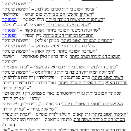
"רשימת שינדלר"
: סטיבן ספילברג – "רשימת שינדלר"
הבימוי הטוב ביותר
: טום הנקס – "פילדלפיה"
השחקן הראשי הטוב ביותר
"
השחקנית הראשית הטובה ביותר
: הולי האנטר – "
הפסנתר
: טומי לי ג'ונס – "הנמלט"
שחקן המשנה הטוב ביותר
"
שחקנית המשנה הטובה ביותר
: אנה פאקווין – "
הפסנתר
"
התסריט המקורי הטוב ביותר
: ג'יין קמפיון – "
הפסנתר
: סטיבן זאיליאן – "רשימת שינדלר"
התסריט המעובד הטוב ביותר
: יאנוש קמינסקי – "רשימת שינדלר"
הצילום הטוב ביותר
: מייקל קאהן – "רשימת שינדלר"
העריכה הטובה ביותר
העיצוב האומנותי הטוב ביותר
: אווה בראון ואלן סטארסקי – "רשימת
שינדלר"
: גבריאלה פסקוצ'י – "עידן התמימות"
עיצוב התלבושות הטוב ביותר
: ג'ון וויליאמס – "רשימת שינדלר"
המוזיקה המקורית הטובה ביותר
השיר הטוב ביותר
: ברוס ספרינגסטין – "פילדלפיה" (רחובות פילדלפיה)
עריכת האפקטים הקוליים הטובה ביותר
: גארי ריידסטורם וריצרד היימנס
– "פארק היורה"
הסאונד הטוב ביותר
: גארי ריידסטורם, גארי סאמרס, רון ג'ודקינס ושון
מרפי – "פארק היורה"
האפקטים הויזואלים הטובים ביותר
: סטן ווינסטון, דניס מורן, פיל טיפט
ומייקל לנטיירי – "פארק היורה"
: גרג קאנום, וי ניל ויולנדה טוסיינג – "גברת דאוטפייר"
האיפור הטוב ביותר
הסרט הטוב ביותר בשפה זרה
: פרננדו טרואבה – "הפיתוי היפה של חיי"
(ספרד)
הסרט התיעודי הטוב ביותר באורך מלא
: סוזן ריימונד ואלן ריימונד – "אני