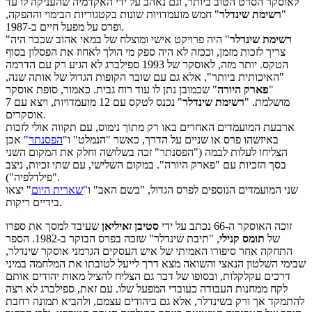
לאוסקר הסרט הטוב ביותר, וגם נאהב על ידי האקדמיה שהעניקה לו עד
"
רשימת שינדלר
" חמש מועמדויות שונות בקטגוריות הבימוי וההפקה,
ופרס על מפעל חיים ב-1987.
רשימת שינדלר
" היה פרויקט אישי ומוצלח של במאי אהוב שכבר היה
"
צריך לזכות מזמן, וככזה לא היה ספק מי הולך לאחוז את הפסלון בסוף
הטקס. יותר מזה, לאוסקר של 1993 ספילברג לא הגיע רק עם הדרמה
"האיכותית ביותר", אלא גם עם שובר הקופות הגדול של אותה שנה,
"
פארק היורה
" שכמובן נתן לו עוד רוח גבית. כאמור, סופת אוסקר
מושלמת. "
רשימת שינדלר
" נכנס לטקס עם 12 מועמדויות, ויצא עם 7
אוסקרים.
ארבעת המועמדים האחרים באו רק מתוך נימוס, עם תקווה אולי לזכות
באיזשהו פרס או שניים על הדרך, כאשר "הנמלט" ו"
הפסנתר
" אכן
הצליחו לעלות לבמה ("הפסנתר" זכה בשלושה וחלק את המקום השני
בסך הזכיות עם "פארק היורה". במקום השלישי, עם שתי זכיות, ניצב
"פילדלפיה").
שני המועמדים הנוספים לפרס הגדול, "בשם האב" ו"
שארית היום
" יצאו
בידיים ריקות.
זוכה האוסקר ה-66 נכתב על ידי
סטיבן זאיליאן
שעיבד למסך את ספרו
של
תומס קנילי
, "תיבת שינדלר" שזכה בפרס הבוקר ב-1982. הספר
התחקה אחר סיפורו האמיתי של איש העסקים הגרמני אוסקר שינדלר,
שבימי השלטון הנאצי והשואה מצא דרך לייעל לטובתו את המלחמה במיני
דרכים עקלקלות, ובסופו של דבר גם הצליח להציל מאות יהודים אותם
לקח ממחנות העבודה כעובדי המפעל שלו. עם זאת, ספילברג לא רצה
להתמקד אך ורק בשינדלר, אלא גם ביהודים עצמם, ולהביא תמונה רחבת