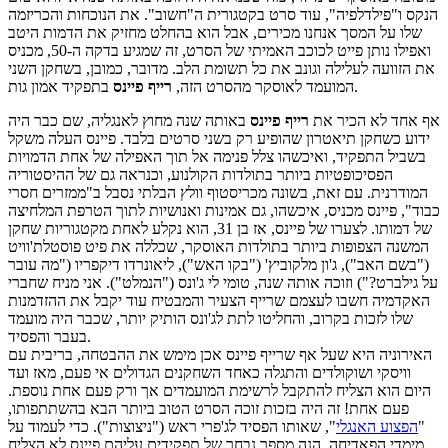
הנקס ו"פילדלפיה", עוד סרט בקטגורית ה"חשוב". את הנוכחות והכריזמה
שלו על המסך אנחנו מכירים, אבל הוא בהחלט מחזיק את הדמות היטב
ואפילו נותן פייט לכוכב האמיתי של הסרט, זה שמגיע בדקה ה-50, מכניס
את הזוועה לעלילה וגונב את כל תשומת הלב. מדובר, כמובן, בשחקן השני
בתפקיד אמון גות.
המועמד לאוסקר מהסרט הזה,
רייף פיינס
אף אחד לא הכיר את
רייף פיינס
באותה שנה מחוץ לאנגליה, שם כבר היה
ידוע כשחקן תיאטרון שהופיע רק בשני סרטים בלבד. פיינס העלה משקל
בשביל התפקיד, ואיכשהו צלל פנימה אל תוך האפילה של אחת הדמויות
הפסיכופטיות ביותר בתולדות הקולנוע, וכנראה גם של ההיסטוריה
המודרנית. עם זאת, בשונה מכריסטוף וולץ הבלתי נסבל ב"ממזרים חסרי
כבוד", פיינס מכניס, איכשהו, גם אמינות ואנושיות לתוך הטרפת המלחיצה
של דמותו. לצערו של פיינס, אז בן 31, הוא נקלע לאחת מקטגוריות שחקן
המשנה הצפופות ביותר בתולדות האוסקר, שכללה את פיט פוסטלת'וויט
("בשם האב"), ג'ון מלקוביץ' ("בקו האש"), ליאונרדו דיקפריו ("מה עובר
על גילברט?") וזוכה אותה שנה, טומי לי ג'ונס ("הנמלט"). אני מניח שחברי
האקדמיה חשבו לעצמם שרייף הצעיר והמבטיח עוד יקבל את ההזדמנות
שלו לזכות בקרוב, והחליטו לתת לג'ונס הותיק יותר, שכבר היה מועמד
בעבר והפסיד.
האירוניה היא שעל אף שרייף פיינס אכן מימש את ההבטחה, בריבית עם
וויסקי ושוקולדים והתגלה כאחד השחקנים הגדולים אי פעם, מאז ועד
היום הוא הצליח להתקבל לרשימת המועמדים אך ורק פעם אחת נוספת.
פעם אחת! זה היה בזכות זוכה הסרט הטוב ביותר הבא בהשתתפותו,
"
הפצוע האנגלי
", שאותו הפסיד לג'פרי ראש ("ניצוצות"). כדי לעמוד על
מימדי הפאדיחה, הנה מספר נבחר של תפקידים עליהם פיינס לא הצליח