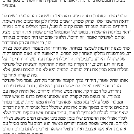
מביכות ומכעיסות, וגורמות לאופרציה הענקית הזו להסתיים בטון צורם
ומעציב.
הרגע הטוב האחרון בסרט מגיע במונטאז' הרשימה. זהו הרגע בו שינדלר
ורואה החשבון שלו, יצחק שטרן, יושבים בלילה לבן ומרכיבים את רשימת
היהודים במחנה העבודה שהם קונים למפעל, ובכך מצילים אותם ממוות
וודאי במחנות ההשמדה. בסופו של המונטאז' מרים שטרן את הדפים, מציג
אותם לשינדלר ואומר "זה חיים". הלוואי שהסרט היה מסתיים בנקודה
הזו, כי משם זה רק מתדרדר.
שתי סצנות ידועות לשמצה במיוחד, שהרוויחו את מעמדן המפוקפק בצדק
רב, מפורסמות מחלקו האחרון של הסרט. הראשונה היא נאום ההתפרקות
של שינדלר הידוע כ"במכונית הזו יכולתי לקנות עוד עשרה יהודים". על
פניו זה רגע חשוב, זו הנקודה בה חומות ההדחקה והציניות של שינדלר
נופלות והוא מבין את גודל הזוועה. הבעיה היא לא עם הנאום עצמו, אלא
מה שקורה אחר כך.
אותו יצחק שטרן, היהודי נמוך הקומה שהוזכר מקודם, עומד מול שינדלר
הגבוה והמרשים ואומר לו משהו בסגנון "צא מזה, חבר. עשית עבודה
נהדרת. כל הכבוד לך. אתה ממש אחלה ומדהים, אל תהיה קשה עם
עצמך". אז בעצם מה שקורה הוא שאנחנו צופים ברגע בו איש יהודי
ומבוגר, שכל עולמו נגזל ממנו, שאהוביו נלקחו ממנו ומתו, שעבד בפרך
בתנאים איומים במשך שנים ארוכות, שנשלל מכל אנושיות וראה דברים
שאף אדם לעולם לא צריך לראות, עומד ומנחם איש עסקים עשיר שלא
לכלך אפילו את החפתים שלו בזמן שמסביבו אנשים חפים מפשע נשלחו
למותם. זה איש שצפה בטבח יהודים כאשר הוא רכוב על סוס בטיול עם
אהובתו ולא נקף אצבע. ואותו ניצולי השואה צריכים לנחם בתום הסרט