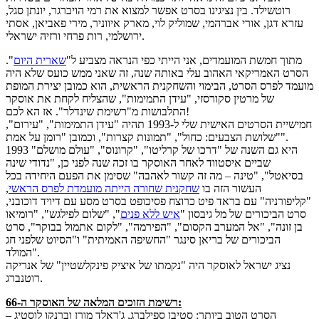
רוטשילד. בין נציגינו בסרט אפשר למצוא את רמי הויברגר, יונתן סגל,
עזרא דגן, אורי אברהמי, שמוליק לוי, מארק איווניר, מירי פאביאן, אסתי
ירושלמי, רות פרחי ורזיה ישראלי.
מתוך חמשת המועמדים, אני הייתי כפי הנראה מצביע ל"
שארית היום
".
הסרט האמריקאי האהוב עלי באותה שנה, זה שאני ממש כועס שלא היה
מועמד לפרס הסרט, הבימוי והשחקנית הראשית, הוא כמובן יצירת המופת
של מרטין סקורסזי, "עידן התמימות", שהצליח לקחת את אוסקר
התלבושות מ"רשימת שינדלר". אז הא לכם!
חמישיית הסרטים האישית שלי ל-1993 תהיה "עידן התמימות", "עירום",
"שלושת הצבעים: כחול", "תמונות קצרות", וכמובן "רומן על אמת".
1993 היא גם השנה של "דרכו של קרליטו", "קרונוס", "עולם מושלם"
שביים איסטווד לאחר האוסקר בו זכה שנה לפני כן, "נדודי שינה
בסיאטל", "טינה – מה זה קשור לאהבה" שסימן את הפעם היחידה בכל
העשור הזה בו
שחקנית שחורה הייתה מועמדת לפרס הראשי
,
"קליפורניה" עם בראד פיט כרוצח פסיכופט בסרט מסע עם דיויד דוכובני,
סרט הביכורים של מל גיבסון "
איש ללא פנים
", "שלום לפילגש", "רומיאו
בן זונה", "אל המערב הקסום", "הפירמה", "לקום אתמול בבוקר", סרט
הביכורים של בריאן סינגר "החשיפה האמיתית" ו"הסיוט שלפני חג
המולד".
נציג ישראל לאוסקר היה "נקמתו של איציק פינקלשטיין" של אנריקה
רוטנברג.
רשימת הזוכים המלאה של האוסקר ה-66:
הסרט הטוב ביותר
: סטיבן ספילברג, ג'ראלד מורן וברנקו לוסטיג –