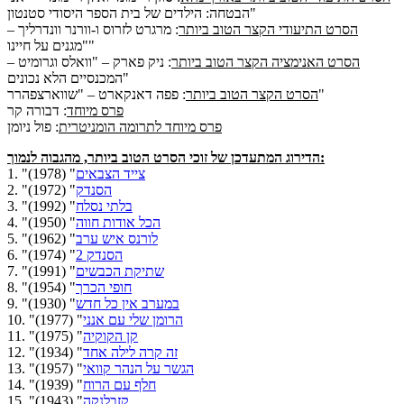
הבטחה: הילדים של בית הספר היסודי סטנטון"
הסרט התיעודי הקצר הטוב ביותר
: מרגרט לזרוס ו-וורנר וונדרליך –
"מגנים על חיינו"
הסרט האנימציה הקצר הטוב ביותר
: ניק פארק – "וואלס וגרומיט –
המכנסיים הלא נכונים"
: פפה דאנקארט – "שווארצפהרר"
הסרט הקצר הטוב ביותר
פרס מיוחד
: דבורה קר
פרס מיוחד לתרומה הומניטרית
: פול ניומן
הדירוג המתעדכן של זוכי הסרט הטוב ביותר, מהגבוה לנמוך:
צייד הצבאים
" (1978)
1. "
הסנדק
" (1972)
2. "
בלתי נסלח
" (1992)
3. "
הכל אודות חווה
" (1950)
4. "
לורנס איש ערב
" (1962)
5. "
הסנדק 2
" (1974)
6. "
שתיקת הכבשים
" (1991)
7. "
חופי הכרך
" (1954)
8. "
במערב אין כל חדש
" (1930)
9. "
הרומן שלי עם אנני
" (1977)
10. "
קן הקוקיה
" (1975)
11. "
זה קרה לילה אחד
" (1934)
12. "
הגשר על הנהר קוואי
" (1957)
13. "
חלף עם הרוח
" (1939)
14. "
קזבלנקה
" (1943)
15. "