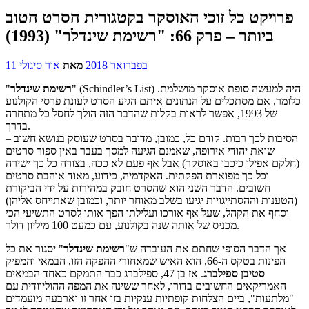
פרויקט כל זוכי האוסקר בקטגורית הסרט הטוב
ביותר – פרק 66: "רשימת שינדלר" (1993)
11 בפברואר 2018
מאת
אור סיגולי
" (Schindler’s List) היה למעשה סופת אוסקר מושלמת.
רשימת שינדלר
"
כלומר, אם מסתכלים על הנתונים איתם הגיע הסרט לעונת פרסי הקולנוע
של 1993, אפשר לראות בקלות שהדבר הזה הולך לחסל כל מתחרה
בדרך.
הסיבות לכך רבות. קודם כל, כמובן, מדובר בסרט שעוסק בנושא חשוב –
שואת יהודי אירופה, שאמנם הגיעה למסך בעבר באין ספור סרטים
(חלקם אפילו כיכבו באוסקר) אבל אף פעם לא ככה, בצורה כל כך ישירה
וכל כך מפוארת הפקתית. האקדמיה, כידוע, מאוד אוהבת סרטים
חשובים. הדבר השני הוא שהסרט חובק במהירות על ידי הביקורת
(הטענות וההסתייגויות יגיעו בשלב מאוחר יותר, וכמובן שאתייחס אליהן)
וסחף את הקהל, שעל אף אורכו ועלילתו הפך אותו לסרט התשיעי הכי
מכניס של אותה שנה בקולנוע, עם כמעט 100 מיליון דולר.
אך הדבר הסופי שחתם את העובדה ש"
רשימת שינדלר
" יסגור את כל
הפינות בטקס ה-66, הוא האיש שמאחורי ההפקה הזו, הבמאי והמפיק
סטיבן ספילברג
. אז בן 47, ספילברג כבר התמקם כאחד הבמאים
האמריקאים החשובים בדורו, לאחר ששינה את המפה ההוליוודית עם
"מלתעות", ביים הצלחות קופתיות ענקיות בזו אחר זו וארבעה מועמדים