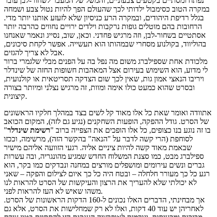
נפתח ומסתיים בקטעים צבעוניים, והמשל של המעבר לשחור-לבן עובר
במקרה הטוב כסימבול ילדותי לכך שהעולם הפך להיות נטול צבע ושמחה
בגלל רדיפת היהודים, ובמקרה הרע כניסיון שלא לזעזע אותנו יותר מדי.
הרחובות בהם מוטלים גופות נרקבות וילדים ירויים נחווים כהרבה יותר
אסתטיים בשחור-לבן, וזה מרגיש פחדני. וכאן, שוב, נסייג ונאמר שאנחנו
בהוליווד, בקולנוע מסחרי שבמהותו הוא תעשייה. אפשר לקחת סיכונים,
אבל לא צריך להגזים.
מלכודת אחת שספילברג משום מה נפל בה על הפנים מבלי שלגמרי ברור
לי מדוע, הוא השימוש בעירום אצל המאהבות חשופות החזה של שינדלר
ויריבו הנאצי אמון גות, שאין לכך שום הצדקה תסריטאית או קולנועית,
ובסרט שהוא כמעט כולו אימה ומוות, זה מרגיש נצלני ומיותר בצורה
קיצונית.
אתוודה ואומר שאת כל אלו מאוד קל לשים בצד במהלך חלקיו הראשונים
של הסרט. גודל ההפקה, הופעות השחקנים (נגיע גם לזה), המקום הכואב
בו זה נוגע בנו כצופים, כל אלו הופכים את הצפייה ברוב "
רשימת שינדלר
"
לסוחפת (הרי קשה לדבר על "הנאה" בהקשר הזה), מרשימה, וככזו
שבאמת מאוד קשה להיות ציניים אליה. רגעי הזוועה אליהם מישיר
ספילברג מבט, כמו סצנת המשלוח החדש שמגיע מהונגריה, ובה עשרות
גברים ונשים עירומים ומושפלים מורצים במחנה ונבדקים כמו בקר, הוא
רגע כל כך מעורר חלחלה – ובטח היה כל כך איום לצילום והפקה – שאני
לא יכולתי שלא להעריך את הרצון והעיקשות של הסרט להראות לנו
משהו שאיש לא העז להראות לפני.
אך מבחינתי, הדברים האלו נכונים ל-160 הדקות הראשונות של הסרט.
לאחריהן יש עוד 40 דקות, ואלו לא רק שמחלישות את הסרט, אלא גם