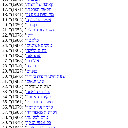
קאובוי של חצות
" (1969)
16. "
הקשר הצרפתי
" (1971)
17. "
מה יפית עמק נוי
" (1941)
18. "
צלילי המוסיקה
" (1965)
19. "
בן-חור
" (1959)
20. "
מעתה ועד עולם
" (1953)
21. "
רוקי
" (1976)
22. "
פלאטון
" (1986)
23. "
אנשים פשוטים
" (1980)
24. "
כחום הלילה
" (1967)
25. "
אמדאוס
" (1984)
26. "
אוליבר!
" (1968)
27. "
רבקה
" (1940)
28. "
כנפיים
" (1927)
29. "
שנות חיינו היפות ביותר
" (1946)
30. "
איש הגשם
" (1988)
31. "
32. "רשימת שינדלר" (1993)
גבירתי הנאווה
" (1964)
33. "
הקיסר האחרון
" (1987)
34. "
סיפור הפרברים
" (1961)
35. "
קרמר נגד קרמר
" (1979)
36. "
זיכרונות מאפריקה
" (1985)
37. "
אדם לכל עת
" (1966)
38. "
כל אנשי המלך
" (1949)
39. "
סוף השבוע האבוד
" (1945)
40. "