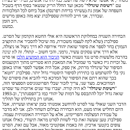
מסחרי, אי אפשר שלא ליפול פה ושם. כמו להרבה אנשים, גם לי יש בעיות
עם "
רשימת שינדלר
" מכאן ועד החלל הריק שנשאר בסוף הדף בשביל
השפחה של אמון גת (עשיתי בדיחת רפרנס!) אבל ביחס לכל המלכודות
שבדרך, אני חייב להודות שספילברג יצא מזה באופן מרשים.
רוב הזמן.
כמעט.
הבחירה השנויה במחלוקת הראשונה היא אולי החטא הקדמון של הסרט.
ספילברג (שלא לקח לעצמו משכורת, מה שיכול להסביר את התקציב
הנמוך) בחר לספר את סיפור שואת יהודי אירופה לא דרך ניצול או ניצולה,
אלא דרך איש עסקים עשיר, גרמני, והכי חשוב – קתולי. זה לא שונה
בהרבה מלעשות סרט נגד גזענות כאשר
הגיבור הוא המושיע הלבן
או סרט
על זכויות גייז כאשר מי שמוביל את המאבק הוא סטרייט מתוך הקונצנזוס.
הסיפור של שינדלר מרתק, אין ספק, אבל היה אפשר לספר אותו באופן
נקי בלי להשתמש בו כתירוץ לסיפור היסטורי גדול יותר. ספילברג "חטא"
בכך שהוא רתם את הסיפור של המדכא כדי להביא את סיפורם של
המדוכאים. מצד שני, צריך לזכור שבלי הפרוטגוניסט הספציפי הזה,
"
רשימת שינדלר
" לא היה קורה. יעברו עוד שנים ארוכות עד שסרט
שואה גדול יוכל להתבסס על דמות של יהודי כמו ב"הפסנתרן", וב-1993
אנחנו רק בתחילתו של תהליך.
הדבר השני שאולי עזר לסרט להיחשב אומנותי בזמן יציאתו ועשייתו, אבל
היום החליש אותו מעט, הוא הבחירה בצילום השחור-לבן. אני לא מדבר
על עבודת המצלמה והפריימינג, אלא על הבחירה האומנותית עצמה.
ספילברג טען שעשה זאת כדי לשוות לסרט מראה תיעודי, כאילו אנחנו
צופים בקטעי ארכיון. וזה באמת אפקטיבי מאוד, אבל עם זאת, הסרט