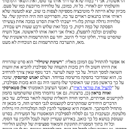
הראשונות. אני די בטוח שלא שרדתי אותו עד סופו, ואת השאר הקלטתי
והשלמתי יום לאחרי. כל זה, כמובן, על טלוויזיה מרובעת כמו של פעם.
מכיוון שלא הייתה לי מוטיבציה מספיקה לצפות בו שוב, יצא למעשה שלא
ראיתי אותו בתנאים ראויים עד כה, והפרויקט הזה היה התיקון שלי. על
טלוויזיה גדולה ועותק בלו-ריי ישבתי לראות הסרט במכה אחת (עשיתי
הפסקה של כמה דקות, כי בכל זאת שלוש ורבע שעות ויש עבודה,
טלפונים וכלבה לתפעל), כאילו אני רואה אותו לראשונה. אבל השיח
שהסרט עורר, חלקו זכור לי היטב, יחד עם ההתרשמות הראשונית שלי
מאז, התערבה בהתרשמות גם הנוכחית לא מעט.
אז אפשר להתחיל עם המובן מאליו: "
רשימת שינדלר
" הוא סרט שהרוויח
את היותו חשוב ולו רק בזכות התעוזה של ספילברג להביא את זוועות
השואה למסך הגדול. על כך קשה לערער. דבר נוסף שאין צורך להרחיב
בו, הוא שמדובר בהפקה מרשימה במיוחד. הצלם
יאנוש קמינסקי
, שזכה
על כך בראשון מבין שני האוסקר שלו (השני היה גם הוא בזכות ספילברג,
על "
להציל את טוראי ראיין
"), ואנשי העיצוב האומנותי
אלן סטארסקי
ו
אווה בראון
(כן, ברצינות. גם אני נדהמתי מזה) שהשתמשו בהמון
לוקיישנים אמיתיים, הרימו חוויה ויזואלית שקשה לתאר במילים. עד כאן
הדברים היחידים שמתקרבים לקונצנזוס לגבי הסרט הזה, כי מכאן זה
מתחיל להסתבך. והאמת היא שאפשר להבין למה המלכודות היו גדולות
מלעקוף, ובעקבות כך גם לסלוח לספילברג המאסטרו על המעידות. בסרט
שעוסק בנושא כל כך כואב, באירוע שעדיין קשה לעכל ולהבין עד הסוף,
וכל זה בתוך המסגרת החונקת והמאוד ספציפית של קולנוע הוליוודי