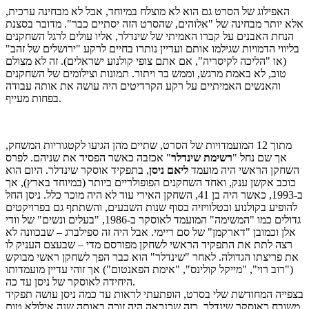
האפילוג של הסרט גם הוא לא מוצלח במיוחד, אבל לא מבחינה ערכית,
אלא יותר מבחינה של "אלוהים, שהסרט הזה יסתיים כבר". מדובר בסצנת
הנחת האבנים על קברו האמיתי של שינדלר, אליו עולים לרגל השחקנים
בליווי הדמויות שגילמו אותם ועדיין נותרו בחיים לרקע "ירושלים של זהב"
(או "הליכה לקיסריה", אם אתם צופי קולנוע ישראלים). זה לא מצולם
טוב, לא באמת מרגש, וממש בר ויתור. תמונות וצילומים של השחקנים
והאנשים האמיתיים על רקע הקרדיטים היה עושה את אותה עבודה
בפחות מעייף.
מתוך 12 המועמדויות של הסרט, שתיים מהן הגיעו לקטגוריות המשחק,
אך שם נחל "
רשימת שינדלר
" אכזבה כאשר הפסיד את שניהם. לפרס
השחקן הראשי היה מועמד
ליאם ניסן
, בתפקיד אוסקר שינדלר. היום הוא
כוכב אקשן ענק, ואחד השחקנים הפופולריים ביותר (במיוחד בארץ), אך
ב-1993, כאשר היה בן 41, השחקן האירי עוד לא היה מוכר כלל. ניסן החל
להופיע בקולנוע ובטלוויזיה בסוף שנות השבעים, והשתתף גם בפרויקטים
גדולים כמו "המשימה" המועמד לאוסקר ב-1986, "בעלים ונשים" של וודי
אלן וכמובן "דארקמן" של סם ריימי. אבל היה זה ספילברג – שבכוונה לא
רצה לתת את התפקיד הראשי לשחקן מפורסם מדי – שבעצם העניק לו
את פריצתו הגדולה. לאחר "שינדלר" הוא כבר הפך לשחקן ראשי מבוקש
("רוב רוי", "מייקל קולינס", "אימת הפאנטום") אך זוהי עדיין מועמדותו
היחידה לאוסקר של ניסן עד כה.
בצפייה המחודשת שלי בסרט, הופתעתי לראות עד כמה ניסן עושה תפקיד
משובח כאוסקר שינדלר, כזה שכנראה היה זוכה באותה שנה אילולא טום