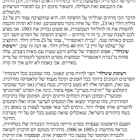
היקף של הטרגדיה המזעזעת ביותר בתולדות האדם המודרני, ולכן הרחיב
את הקנבאס ואת העלילה, והשאיר מקום רב גם לסיפורי הנרצחים
והניצולים.
הדבר הכי מדהים שגיליתי על ההפקה הזו, היא שתקציבה עמד רק על 22
מיליון דולר (או 23, תלוי על איזה מקור מסתמכים). זאת לא תהיה חוכמה
להשוות את זה להוליווד העכשווית, אז פשוט נבדוק את 1993. אני מציע
לכם לשבת שנייה, כי זה די מדהים – תקציב ההפקה של הסרט השני הכי
מכניס באותה שנה, "גברת דאוטפייר", עמד על 25 מיליון דולר. התקציב
של "עולמו של וויין 2" היה 40 מיליון דולר. אז הנה זה שוב: "
רשימת
שינדלר
", אפוס תקופתי של שלוש ורבע שעות עם מאות ניצבים, עלה
פחות מ"גברת דאוטפייר" וכמחצית מסרט ההמשך לקומדיה של מייק
מאיירס. אני באמת לא יודע איך זה קרה.
רשימת שינדלר
" הפך להיות סרט קאנוני, כזה שמככב בכל רשימות
"
הסרטים הטובים ביותר בכל הזמנים וקיבל מעמד של קלאסיקה מודרנית.
עם זאת, הופנתה אליו לא מעט ביקורת, בטח בארץ (אני זוכר שמבקר
הקולנוע של "תרבות מעריב" אסף ציפור, כינה את הסרט "פורנוגרפי
ומכוער") וכמובן הצית ויכוחים ודיונים רבים. המקום שלו בתרבות
המודרנית, כזה שתמיד ימצאו אלו המנסים לערער אותו ואלו המנסים
להשריש אותו אפילו יותר, גורמים לכך שאי אפשר לצפות בו באופן נקי,
בטח כיהודים בישראל, שאוכלים שואה כמעט בכל יום על ידי מערכת
החינוך.
הפעם הראשונה שצפיתי בסרט הייתה בשידור הבכורה שלו בטלוויזיה,
כנראה מתישהו ב-1995 או 1996. מיהרתי מטקס יום הזיכרון לשואה
ולגבורה המקומי של טבעון כדי להספיק אותו, ופספסתי את הדקות