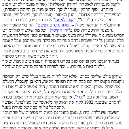
לקבל מועמדות לאוסקר: "חידון האשליות" (שהיה מועמד לסרט הטוב
ביותר), "סוף הרומן" (זוגתו למסך, ג'וליאן מור, כן הייתה מועמדת),
"ספיידר", "דרקון אדום", "הגנן המסור" (זוגתו למסך, רייצ'ל ווייז, זכתה
באותה שנה), "ברוז'", "
קוריולאנוס
" אותו גם ביים, "גלים גבוהים",
וההתעלמות הנוראה מכולן – "
מלון גרנד בודפשט
". וזה בלי להזכיר את
" וכל מה שקשור לוולדמורט.
הסצנה ההיסטרית שלו ב"
יחי הקיסר!
הסרט מציג את שינדלר וגות כשני אנשים העומדים בפני מסלול התנגשות
בלתי נמנע (על ידי שימוש נרחב בעריכה מקבילה בין שניהם) אבל האמת
היא שזה לא באמת קורה בפועל. השידוך ביניהם נראה יותר כמו המצאה
תסריטאית כדי להכניס אנטגוניסט ולהוציא את שינדלר טוב באופן יחסי,
יותר מאשר משהו אורגני לסיפור.
בעתיד יפגשו ניסן ופיינס שוב בסרט הפנטזיה "זעם הטיטאנים", שאיך
לומר זאת בעדינות… זכה לפחות הערכה מ"רשימת שינדלר".
שחקן בולט שלישי בסרט, שלא יכל להיות מועמד בגלל שיש רק חמישה
מקומות בקטגוריה וגם ככה הייתה תפוסה מלאה, הוא
בן קינגסלי
, המגלם
את יצחק שטרן. האמת היא שסתם הגזמתי, היה אפשר להעיף את ג'ון
מלקוביץ' בקלות ולתת את המועמדות לקינגסלי, שהיה אז עם אוסקר בן
תשע, עליו זכה עם "
גנדי
", או כפי שאוהבים לכנות אותו אצלנו בעדה
"הסרט שבשנת 1982 לקח את האוסקר מ'אי.טי' של ספילברג". אפשר
להסתכל על זה כסוג של סגירת מעגל.
רשימת שינדלר
", כידוע, טומן בחובו גם כמות די פסיכית של שחקנים
"
ישראלים, משהו שלצופים ברחבי העולם עבד מצוין בעיקר כי הם אינם
פרצופים מוכרים ולכן עוזרים לתחושה התיעודית שספילברג רצה להציג,
אבל לנו כיום זה נראה יותר כמו הליכה של אחר הצהריים בשדרות