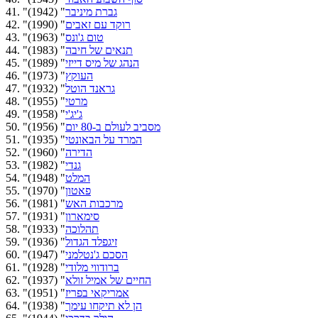
גברת מיניבר
" (1942)
41. "
רוקד עם זאבים
" (1990)
42. "
טום ג'ונס
" (1963)
43. "
תנאים של חיבה
" (1983)
44. "
הנהג של מיס דייזי
" (1989)
45. "
העוקץ
" (1973)
46. "
גראנד הוטל
" (1932)
47. "
מרטי
" (1955)
48. "
ג'יג'י
" (1958)
49. "
מסביב לעולם ב-80 יום
" (1956)
50. "
המרד על הבאונטי
" (1935)
51. "
הדירה
" (1960)
52. "
גנדי
" (1982)
53. "
המלט
" (1948)
54. "
פאטון
" (1970)
55. "
מרכבות האש
" (1981)
56. "
סימארון
" (1931)
57. "
תהלוכה
" (1933)
58. "
זיגפלד הגדול
" (1936)
59. "
הסכם ג'נטלמני
" (1947)
60. "
ברודווי מלודי
" (1928)
61. "
החיים של אמיל זולא
" (1937)
62. "
אמריקאי בפריז
" (1951)
63. "
הן לא תיקחו עימך
" (1938)
64. "