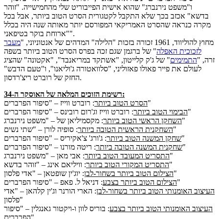
ו"משפט נירנברג" שהוא אישית הפייבוריט שלי מהחמישייה. "זוהר
בדשא" אכזב בכך שלא התקבל לקטגורית הסרט הטוב ביותר, אבל בכל
מקרה כנראה שהסרט האמריקאי המפורסם יותר מאותה שנה היה בכלל
"ארוחת בוקר בטיפאני".
מחוץ להוליווד, 1961 זכורה בזכות "הלילה" המדהים של אנטוניוני, "
מעבר
לזכוכית האפלה
" של ברגמן שגם זכה בפרס הסרט הטוב ביותר בשפה
זרה, "
התמימים
" של ג'ק קלייטון, "אשתקד במריאנבד", "אקטונה" שהציג
לעולם את פייר פאולו פאזוליני, "סלוואטורה ג'וליאנו", ו"טעם הדבש"
החזק של רוברט ריצ'רדסון.
רשימת הזוכים המלאה של האוסקר ה-34:
: רוברט ווייז – "סיפור הפרברים"
הסרט הטוב ביותר
: רוברט ווייז וג'רום רובינס – "סיפור הפרברים"
הבימוי הטוב ביותר
: מקסמיליאן של – "משפט נירנברג"
השחקן הראשי הטוב ביותר
: סופיה לורן – "שתי נשים"
השחקנית הראשית הטובה ביותר
: ג'ורג' צ'אקיריס – "סיפור הפרברים"
שחקן המשנה הטוב ביותר
: ריטה מורנו – "סיפור הפרברים"
שחקנית המשנה הטובה ביותר
: אבי מאן – "משפט נירנברג"
התסריט המעובד הטוב ביותר
: וויליאם אינג – "זוהר בדשא"
התסריט המקורי הטוב ביותר
: יוג'ין שופטאן – "אדי פלסון"
הצילום הטוב ביותר בשחור-לבן
: דניאל ל. פאפ – "סיפור הפרברים"
הצילום הטוב ביותר בצבע
העיצוב האומנותי הטוב ביותר בשחור-לבן
: הארי הורנר וג'ין קלהאן – "אדי
פלסון"
העיצוב האומנותי הטוב ביותר בצבע
: בוריס לוון ו-ויקטור גאנגלין – "סיפור
הפרברים"