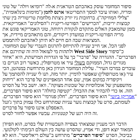
סיפור המחזמר עוסק באהבתם הטראגית א-לה "רומיאו ויולה" של טוני
ומריה, ואותו עיבד למסך התסריטאי
ארנס להמן
("מזימות בינלאומית",
"צלילי המוזיקה"). ברחובות ניו יורק ניצתת מלחמת טריטוריה בין שתי
קבוצות יריבות, "הכרישים" הפורטו-ריקנית ו"הסילונים" האמריקאית.
בזמן שהמאבק האלים מתקדם לנקודת רתיחה, טוני האמריקאי פוגש את
מריה הפורטו-ריקנית במועדון ריקודים, והם מתאהבים מיידית, אך
המציאות שבה הם חיים לא תיתן לאהבתם להתממש.
לפני הכל, אני חייב שנייה להתייחס לתרגום העברי של שם המחזמר,
כ"סיפור
West Side Story
ולתהות מי לעזאזל היה זה שתירגם את
הפרברים". ההגדרה של "פרבר" כך על פי הגדרות המרשתת, היא "איזור
מגורים גדול, הממוקם
בשולי
עיר או מטרופולין, כאשר רוב הגרים בו
עובדים במרכז העיר". עלילת המחזמר הנידון כאן מתרחשת במנהטן, הכי
עיר (או מטרופולין) שאפשר לדמיין. יותר מזה, תנו לי שנייה להסתמך על
ויקיפדיה כמקום אמין, שם אחד המאפיינים של פרבר הוא "ריחוק
מהשפעתן של אוכלוסיות של שכונות מצוקה". וואו. יושב בול על הסרט
הזה. אז כדי להבהיר את ההבדל: "קטיפה כחולה" הוא סיפור הפרברים,
"
אמריקן ביוטי
" הוא סיפור הפרברים, "חלון פנורמי" הוא סיפור הפרברים.
לעומתם, סרט על קבוצות נוער עניות שמתרחש כולו עמוק בתוך ג'ונגל
האספלט איננו סיפור על פרברים.
זה היה רגע של קטנוניות. עכשיו אפשר לחזור לסרט.
הדבר הכי מעניין שמצאתי בצפייה העכשווית שלי בסרט, הוא הפיוז'ן
המאוד יוצא דופן, ודי אמיץ, שהסרט עושה בין העולם הבימתי לקולנועי.
כביכול, הסרט "
סיפור הפרברים
" מתרחש ב"עולם ריאליסטי". הוא לא