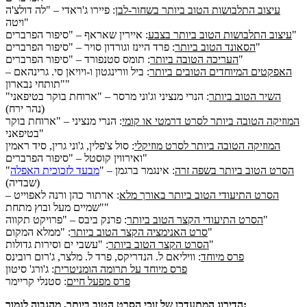
עיצוב התלבושות הטוב ביותר בשחור-לבן
: פיירו ג'ראדי – "לה דולצ'ה
ויטה"
: איירין שאראף – "סיפור הפרברים"
עיצוב התלבושות הטוב ביותר בצבע
: פרד היינז וגורדון סויר – "סיפור הפרברים"
הסאונד הטוב ביותר
: תומס סטנפורד – "סיפור הפרברים"
העריכה הטובה ביותר
האפקטים המיוחדים הטובים ביותר
: ביל וורינגטון ו-ויויאן סי. גרינהאם –
"תותחי נבארון"
השיר הטוב ביותר
: הנרי מנציני וג'וני מרסר – "ארוחת בוקר בטיפאני"
(נהר ירח)
המוזיקה הטובה ביותר לסרט דרמטי או קומי
: הנרי מנציני – "ארוחת בוקר
בטיפאני"
המוזיקה הטובה ביותר לסרט מוזיקלי
: סול צ'פלין, ג'וני גרין, סיד ראמין
ואירווין קוסטל – "סיפור הפרברים"
הסרט הטוב ביותר בשפה זרה
: אינגמר ברגמן – "
מבעד לזכוכית האפלה
"
(שבדיה)
הסרט התיעודי הטוב ביותר באורך מלא
: ארתור כהן ורנה לאפוייט –
"שמיים מעל ובוץ מתחת"
: פרנק ביבס – "פרויקט תקווה"
הסרט התיעודי הקצר הטוב ביותר
: "ממלא המקום"
סרט האנימציה הקצר הטוב ביותר
: "עשבי ים וסירות גדולות"
הסרט הקצר הטוב ביותר
פרס מיוחד
: וויליאם ל. הנדריקס, פרד ל. מלצר, ג'רום רובינס
פרס מיוחד על תרומה הומניטרית
: ג'ורג' סיטון
פרס מפעל חיים
: סטנלי קריימר
הדירוג המתעדכן של זוכי הסרט הטוב ביותר, מהגבוה לנמוך: