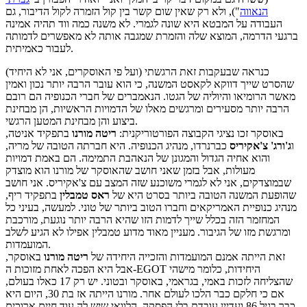
הנאווה
"), ולא רק שאין שום קשר בין קול הזמרה לקול הדיבור, גם
העבודה על המבטא היא שונה לגמרי. לא משנה כמה ווד תהיה אמינה
ברגעי הדרמה, המוצא שלה והזמרת שמגבה אותה לא מאפשרים לדמותה
לעבור כאמיתית.
כנראה שבעקבות זאת הרגשתי (ועל פי האוסקרים, אני לא היחיד)
שהסרט שייך דווקא לקאסט המשנה, כי הוא עובר הרבה יותר נכון ואמין
מאשר הרומיאו והיוליה של הגטו. הנאמברים של חברי הכנופיה הם רובם
הרבה יותר מסעירים ומרגשים מאלו של הדמויות הראשיות, הן מבחינת
ביצוע והן מבחינת המטען הרגשי.
באוסקר זכו נציגי הקבוצה הפורטוריקנית:
ריטה מורנו
בתפקיד אניטה,
ו
ג'ורג' צ'אקיריס
כברנרדו, מנהיג הכנופיה. היא חברתה הטובה של מריה,
והוא אחיה הגדול והמגונן של הנאהבת התמימה. הם באמת דמויות
מעולות, אבל בזמן שאני חושב שהאוסקר של מורנו הוא מוצדק
שבמוצדקים, אני לא לגמרי משוכנע שזה המצב עם צ'אקיריס. אני חושב
שהופעת המשנה הטובה ביותר בסרט היא של
ראס טמבלין
בתפקיד ריף,
מנהיג כנופיית האמריקאים וחברו הטוב ביותר של טוני. למעשה, בעיני כל
המחזמר הזה בכלל שייך לדמות הזו שהיא הרבה יותר נוגעת, מורכבת
ומרגשת מזו של הגיבור. מעניין מאוד מדוע טמבלין אפילו לא הגיע לשלב
המועמדות.
זאת הייתה אמנם המועמדות והזכייה היחידה של
ריטה מורנו
באוסקר,
אבל היא הפכה לאחת מזוכות ה-EGOT היחידות, כלומר מישהי
שהצליחה לזכות באמי, בגראמי, באוסקר ובטוני. יש רק 17 כאלו בעולם,
אם כי חלקם כבר הלכו לעולם אחר. מורנו הייתה אז בת 30, היום היא
כבר בגיל 86 ועדיין עובדת בלי הפסקה. הלוואי שיש לה עוד חיים ארוכים