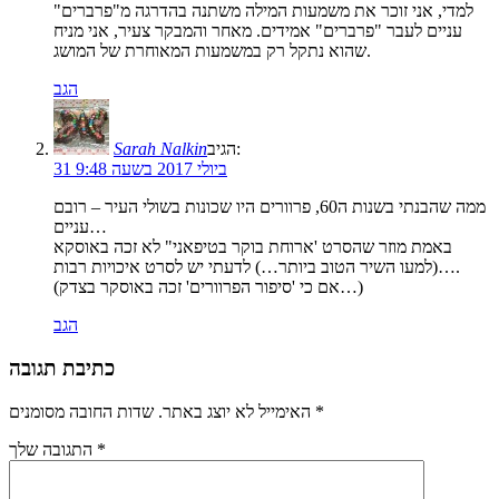
למדי, אני זוכר את משמעות המילה משתנה בהדרגה מ"פרברים"
עניים לעבר "פרברים" אמידים. מאחר והמבקר צעיר, אני מניח
שהוא נתקל רק במשמעות המאוחרת של המושג.
הגב
הגיב:
Sarah Nalkin
31 ביולי 2017 בשעה 9:48
ממה שהבנתי בשנות ה60, פרוורים היו שכונות בשולי העיר – רובם
עניים…
באמת מוזר שהסרט 'ארוחת בוקר בטיפאני" לא זכה באוסקא
(למעו השיר הטוב ביותר…) לדעתי יש לסרט איכויות רבות….
(אם כי 'סיפור הפרוורים' זכה באוסקר בצדק…)
הגב
כתיבת תגובה
*
שדות החובה מסומנים
האימייל לא יוצג באתר.
*
התגובה שלך