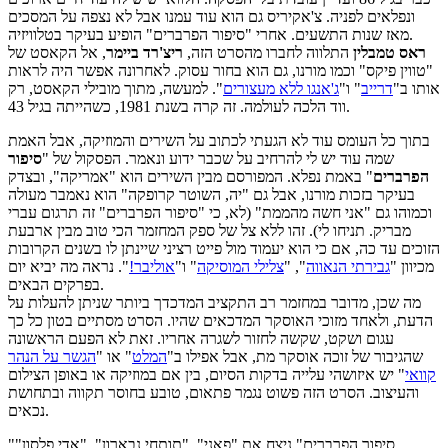
ונפלאים לפניה. צ'אקיריס גם הוא עוד עמנו אבל לא נצפה על המסכים
מאז שנות התשעים. אחרי "סיפור הפרברים" הופיע בעיקר בטלוויזיה.
ראס טמבלין
התלווה לחברו מהסרט הזה,
ריצ'רד ביימר
, אל הקאסט של
"טווין פיקס" וכמו מורנו, גם הוא בחור עסוק. לאחרונה אפשר היה לראות
אותו ב"
דרייב
" ו"
ג'אנגו ללא מעצורים
". למעשה, מתוך מובילי הקאסט, רק
ווד הלכה לעולמה. זה קרה בשנת 1981, כשהייתה בגיל 43.
בתוך כל העומס עוד לא הגעתי לכתוב על השירים והמוזיקה, אבל האמת
שמה עוד יש לי להרחיב על שכבר ידוע ונאמר. הפסקול של "
סיפור
הפרברים
" באמת נפלא. המפורסם מבין השירים הוא "אמריקה", ובצדק
בעיקר בזכות מורנו, אבל גם "יה, השוטר קרופקה" הוא נאמבר מעולה
וכמוהו גם "אני חשה מהממת" (לא, כי "סיפור הפרברים" זה תרגום עברי
מבריק. תניחו לי). זהו ללא צל של ספק המחזמר הכי טוב מבין ארבעת
הזוכים עד כה, אם כי הוא יעמוד מול פייט רציני שיינתן לו בשנים הקרובות
מכיוון "
גבירתי הנאווה
", "
צלילי המוסיקה
" ו"
אוליבר!
". נראה מה יביא יום
בפרקים הבאים.
מה שכן, מדובר במחזמר רב התקציב המדכדך ביותר שניתן להעלות על
הדעת, ולאחד מזוכי האוסקר המדכאים שהיו. הסרט מסתיים בטון כל כך
עגום ושקט, שקשה לחזור לשגרה אחריו. זאת לא הפעם הראשונה
שהגיבור של זוכה אוסקר מת, אבל אפילו ב"
המלט
" או "
הגשר על הנהר
קוואי
" יש איזושהי עלייה בדקות הסיום, בין אם במוזיקה או באופן הצילום
והעיצוב. הסרט הזה פשוט נגמר פתאום, טובע בחוסר תקווה ובתחושת
נכאים.
"סיפור הפרברים" ניצח את "פאני", "תותחי נבארון", "אדי פלסון"