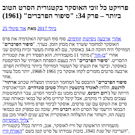
פרויקט כל זוכי האוסקר בקטגורית הסרט הטוב
ביותר – פרק 34: "סיפור הפרברים" (1961)
25 ביולי 2017
מאת
אור סיגולי
אחרי
ארבעה
ניסיונות
קודמים
, סוף סוף העניקה האקדמיה את פרס
האוסקר למחזמר ששרד את מבחן הזמן. בערך. "
סיפור הפרברים
"
המוזיקלי היה הזוכה ה-34 באוסקר, עם לא פחות מעשר זכיות (מקום שני
אחרי "
בן-חור
") מתוך 11 מועמדויות. הוא הפסיד רק את קטגורית
התסריט. "
סיפור הפרברים
" היה בעצם הספתח האמיתי של הסיקסטיז
באוסקר, ובישר את הגעתו של העשור המוזיקלי ביותר בתולדות הפרס.
ארבעה סרטים מזמרים לקחו אוסקר בין 1961 ל-1968, יותר מכל עשור
אחר.
סיפור הפרברים
" התבסס על המחזמר הבימתי המצליח שכתב
ארתור
"
לורנטס
, הלחין
לאונרד ברנשטין
ותמלל
סטיבן סונדהיים
. הכריאוגרפיה
הייתה של
ג'רום רובינס
, שתרם מזמנו גם לבימוי הסרט, עבר התמוטטות
עצבים בשלב די מוקדם, אבל קיבל קרדיט מלא של במאי ובאותה שנה
סיים את הטקס עם שני פרסים, אוסקר לבימוי ופרס מיוחד על העמדה.
הבמאי הרשמי של הסרט הוא
רוברט ווייז
, שזכה גם כמפיק וגם כבמאי
בשנה הזו, וישחזר את ההצלחה האוסקרית ארבע שנים לאחר מכן עם
".
"
צלילי המוסיקה
מועמדותו הראשונה של ווייז לאוסקר, אגב, הייתה בכלל בקטגורית
".
העריכה של שנת 1941, בזכות עבודתו על סרט קטן בשם "
האזרח קיין