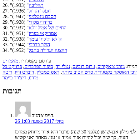
תהלוכה
" (1933)
26. "
זיגפלד הגדול
" (1936)
27. "
הסכם ג'נטלמני
" (1947)
28. "
ברודווי מלודי
" (1928)
29. "
החיים של אמיל זולא
" (1937)
30. "
אמריקאי בפריז
" (1951)
31. "
הן לא תיקחו עימך
" (1938)
32. "
הולך בדרכי
" (1944)
33. "
ההצגה הגדולה בתבל
" (1952)
34. "
פורסם בקטגורית
מאמרים
תגיות:
ג'ורג' צ'אקיריס
,
ג'רום רובינס
,
נטלי ווד
,
סיפור הפרברים
,
פרויקט כל
זוכי האוסקר בקטגורית סרט הטוב ביותר
,
ראס טמבלין
,
רוברט ווייז
,
ריטה
מורנו
,
ריצ'רד ביימר
תגובות
הגיב:
חיים צ'
26 ביולי 2017 בשעה 1:03
לפי מילון אבן-שושן (מלפני 30 שנה) פרבר הוא אזור מרוחק ממרכז
העיר, כך שזה יכול להיות אזור אמיד או עני. מאחר ואני קשיש