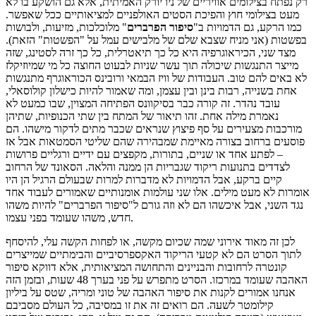
רק נפתח בצילומים אוויריים של ניו יורק האמיתית, אלא גם הושקע בו לא
מעט בצילומי חוץ והפיכת הסטים האולפניים למציאותיים ככל שאפשר.
כמו הרקע, גם הדמויות ב"
סיפור הפרברים
" מלוכלכות, מזיעות, ולבושות
בפשטות (אני מניח שצבא שלם של מלבישים עמל על "הפשטות" הזאת).
מצד שני, הכיראוגרפיה היא כל כך תיאטרלית, כל כך זרה לסטינג, שזה
מייצר התנגשות שיכולה תוך עשר שניות לבעוט החוצה כל מי שמיוזיקלז
לא באים להם טוב. העבודות של וויז הבמאי ורובינס הכוראוגרף מתנגשות
אחת בשנייה, רבות בינן ובין עצמן, ומה שאמור להיות כישלון קולוסאלי,
עובד נהדר. זה קורה כבר בסיקוונס הפתיחה המצוין, שבו כמעט לא
נאמרת מילה אחת. זהו תיאור של המתח בין שתי הכנופיות, שתיהן
מורכבות מצעירים על סף פיצוץ שנראים שכבר מתים לדקור מישהו. הם
פוסעים ברחוב בצורה מאיימת שמבהירה שהם שליטי הסמטאות אבל אז
– לפתע אחד או שניים, בתורות, מקפצים עם ידיים ורגליים פרושות
לצדדים בתנועות ריקוד שגבריות הן ממנה והלאה. הסאונד של הרחוב
קיים ברקע, אבל הדמויות לא מדברות למרות שבעולם הרגיל הן היו
אומרות לא מעט מילים. אלו שני עולמות אומנותיים שאמורים לעבוד אחד
נגד השני, אבל איכשהו הם לא וזה גורם ל"סיפור הפרברים" להיות משהו
חדש, משהו שעומד בפני עצמו.
לכן זה מאוד אירוני שמה שכיום מקשה, או לפחות הקשה עלי, להיסחף
לתוך הסרט הם לא קטעי הריקוד האקספרסיביים והבימתיים שמייצרים
קונטרה לרחובות והבניינים והתחושה המציאותית, אלא דווקא סיפור
האהבה שעומד במרכזו. הסרט מתפרש על פני בערך 48 שעות, ובזמן הזה
אנחנו אמורים לקנות את סיפור האהבה של טוני ומריה, שטס על ביליון
קילומטר לשעה. הם רואים זה את זו במסיבה, כל העולם מסביבם