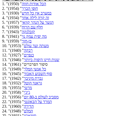
הכל אודות חווה
" (1950)
1. "
חופי הכרך
" (1954)
2. "
במערב אין כל חדש
" (1930)
3. "
זה קרה לילה אחד
" (1934)
4. "
הגשר על הנהר קוואי
" (1957)
5. "
חלף עם הרוח
" (1939)
6. "
קזבלנקה
" (1943)
7. "
מה יפית עמק נוי
" (1941)
8. "
בן-חור
" (1959)
9. "
מעתה ועד עולם
" (1953)
10. "
רבקה
" (1940)
11. "
כנפיים
" (1927)
12. "
שנות חיינו היפות ביותר
" (1946)
13. "
14. "סיפור הפרברים" (1961)
כל אנשי המלך
" (1949)
15. "
סוף השבוע האבוד
" (1945)
16. "
גברת מיניבר
" (1942)
17. "
גראנד הוטל
" (1932)
18. "
מרטי
" (1955)
19. "
ג'יג'י
" (1958)
20. "
מסביב לעולם ב-80 יום
" (1956)
21. "
המרד על הבאונטי
" (1935)
22. "
הדירה
" (1960)
23. "
המלט
" (1948)
24. "
סימארון
" (1931)
25. "