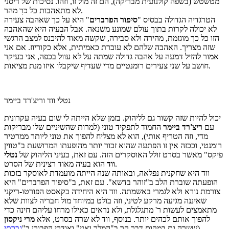
מטשטש (בשפה קולנועית מבריקה), הם זה מול זו, וזהו. נסיכות של דיסני
לא מתאהבות כל כך מהר.
הטרגדיה הגדולה בבסיס "
סיפור הפרברים
" היא על כך שאהבה צעירה
לא יכולה לקרות בתוך עולם שמונע משנאה. אבל הבעיה היא שהאהבה
הזו כל כך מוגזמת, מהירה ולא סבירה, שקשה מאוד להיכנס למצב הרגשי
שזה מצריך. האהבה שלהם לא עוברת כאמיתית, אלא כקוריוז. אם אני
אמור להזיל דמעה על אהבה גדולה שמתה על לא עוול בכפה, אני בעיקר
חושב על שני צעירים רומנטיים מדי שעדיף שיקבלו איזו מנת מציאות.
נטלי ווד וריצ'רד ביימר
יכול להיות שזה קשור גם לליהוק. בזמן שלא הייתה לי שום בעיה עקרונית
עם
ריצ'רד ביימר
החמוד לתפקיד טוני (למרות שהשיניים שלו מבריקות
מדי, וזה הטריף אותי), הוא לא מצליח להפוך את טוני ליותר ממרטיר
רומנטי, וככזה אין זו הפתעה שהוא זכור יותר מהופעתו המרושעת ב"טווין
פיקס" מאשר בסרט זולל האוסקרים הזה. עם זאת, בעיני הליהוק של
נטלי
הוא בעיה מאוד רצינית של הסרט.
ווד
ווד היא שחקנית נפלאה, ובאותה שנה הייתה מועמדת לאוסקר בזכות
הופעתה שוברת הלב ב"זוהר בדשא". עם זאת, ב"סיפור הפרברים" היא
צורמת נורא ולא לגמרי באשמתה. ווד היא היחידה בקאסט הפורטו-ריקני
שאיננה מגיעה מרקע לטיני, וזה בולט במיוחד מול חבריה לצוות שלא
מתאמצים לעשות ר' מתגלגלת, ולא נראים כאילו מרחו עליהם חינה כדי
להפוך אותם לכהים יותר. בנוסף, ווד לא שרה בסרט, אלא
מרי ניקסון
(ששרה גם במקום דבר קר ב"המלך ואני" ואודרי הפבורן ב"
גברתי