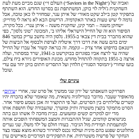
העולם זי״) שגם מביים מעת לעת (״Saviors in the Night״) ואביה של
השחקנית ג'וליה לוי בוקן, המשתתפת גם בסרטו החדש. הוא השתתף
בתפקיד קטן ב״לב שקט מאוד״ של איתן ענר, שמחזיר לו כאן טובה, אבל
נדמה לי שיש טעות באתר האקדמיה. הרישום הבא לא נראה לי מדוייק:
״שחקן משנה – תמר קינן, שחקנית משנה – איתן ענר״. בכל מקרה,
הסיפור הוא זה של החייל הישראלי אליהו ב‘, המכונה "טוני נלסון", כפי
שהוא מתברר בבית דין צבאי ב-1955. נלסון היה נחשב עריק במשך 846
ימים בהם עשה את דרכו דרך איטליה לצרפת ולבסוף אל הביצות של
וייטנאם בחיפוש אחר צדק – ונקמה. זה כנראה קשור אל עברו של החייל
שהיה עד לרצח אביו בפוגרום בבוקרשט ב-1941, שרד במסתור, ועלה
ארצה ב-1951 בתקווה להתחיל מחדש. מכונת האופירים גיורא ביח צילם,
בועז שחורי (״המוסד הסגור״) הלחין ועל התסריט חתום בוקן יחד עם עדי
שובל.
עיניים שלי
הפרויקט השאפתני של ירון שני ממשיך אל סרט שני, אחרי ״
עירום
״
מהאופיר שעבר. מדובר בטרילוגיה נושאית, מה שאומר שלא בהכרח יהיו
קשרים עלילתיים בין הסרטים, ועל פי התקציר זה אכן נשמע סיפור אחר.
הסרט מתמקד בקצין משטרה ותיק ומוערך, שהעבודה שלו חושפת אותו
מדי יום למקרים קשים ומזעזעים. בבית מחכה לו אשתו וגם בתה
מנישואים קודמים, שגיל ההתבגרות והמצב המשפחתי הופכים אותה
למתעמתת תמידית מול הגיבור. בעודו חולם על ילד משלו, שני נערים
מתלוננים שפגע בהם מינית ועולמו נכנס לסחרור כשהוא מוצא עצמו בצד
הנחקר של פרשיה משטרתית. את התפקידים המרכזיים מאיישים ערן