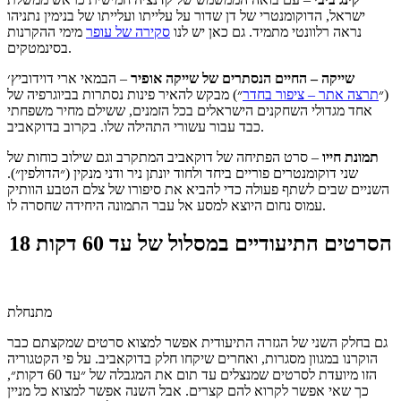
ישראל, הדוקומנטרי של דן שדור על עלייתו ועלייתו של בנימין נתניהו
נראה רלוונטי מתמיד. גם כאן יש לנו
סקירה של עופר
מימי ההקרנות
בסינמטקים.
שייקה – החיים הנסתרים של שייקה אופיר
– הבמאי ארי דוידוביץ׳
(״
תרצה אתר – ציפור בחדר
״) מבקש להאיר פינות נסתרות בביוגרפיה של
אחד מגדולי השחקנים הישראלים בכל הזמנים, ששילם מחיר משפחתי
כבד עבור עשורי התהילה שלו. בקרוב בדוקאביב.
תמונת חייו
– סרט הפתיחה של דוקאביב המתקרב וגם שילוב כוחות של
שני דוקומנטרים פוריים ביחד ולחוד יונתן ניר ודני מנקין (״הדולפין״).
השניים שבים לשתף פעולה כדי להביא את סיפורו של צלם הטבע הוותיק
עמוס נחום היוצא למסע אל עבר התמונה היחידה שחסרה לו.
18 הסרטים התיעודיים במסלול של עד 60 דקות
מתנחלת
גם בחלק השני של הגזרה התיעודית אפשר למצוא סרטים שמקצתם כבר
הוקרנו במגוון מסגרות, ואחרים שיקחו חלק בדוקאביב. על פי הקטגוריה
הזו מיועדת לסרטים שמנצלים עד תום את המגבלה של ״עד 60 דקות״,
כך שאי אפשר לקרוא להם קצרים. אבל השנה אפשר למצוא כל מניין