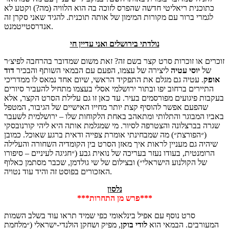
כתוכנית ריאליטי חדשה שהפרס לזוכה בה הוא הלוויה (מה?) וקטע לא
לגמרי ברור עם מקורות המימון של אותה תוכנית. להגיד שאני סקרן זה
אנדרסטייטמנט.
נולדתי בירושלים ואני עדיין חי
זוכרים או זוכרות סרט קצר בשם זה? זאת משום שמדובר בהרחבה לפיצ׳ר
של
יוסי
עטיה
ליצירה של עצמו, הפעם עם הבמאי השותף והבכיר
דוד
אופק
. עטיה גם מגלם את התפקיד הראשי, שיום אחד נמאס לו ממדריכי
התיירים ברחוב יפו ובתור ירושלמי אסלי בעצמו מתחיל להעביר סיורים
בעקבות פיגועים מפורסמים בעיר. עד כאן זו גם עלילת הסרט הקצר, אלא
שהפעם אפשר להוסיף קצת יותר מחייו האישיים של הגיבור, המטפל
באביו המבוגר והתלותי ומתאהב באחת הלקוחות שלו – ירושלמית לשעבר
שגרה בברצלונה והצטרפה לסיור. מי שמגלמת אותה היא ליהי קורנובסקי
(״הפורצת״) מה שמבחינתי אומרת צפייה ודאית ברגע שאוכל. כמובן
שיהיה גם מעניין לראות איך מאזן הסרט בין הקומדיה השחורה והעלילה
הרומנטית, בעודו נעזר בעריכה של נואית גבע (״חגיגה לעיניים – סיפורו
של הקולנוע הישראלי״) ובצילום של שי גולדמן, שכבר מסתמן כאלוף
האזכורים בפוסט זה והיד עוד נטויה.
נלסון
***פרש מן התחרות***
סרט נוסף עם אפיל בינלאומי כפי שמיד תראו עוד בשלב השמות
המעורבים. הבמאי הוא
לודי
בוקן
, מפיק ושחקן הולנדי-ישראלי (״מלחמת