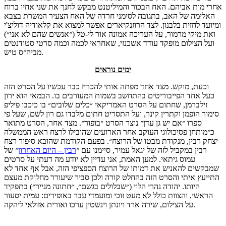
אחרי מות אביהם. האח הבכור והמיליטנט מבקש לחנך את שני אחיו ברוח
האלימה של האב, בתגובה לסימני חרדה של האח הצעיר המשרת בצבא
ומיועד לחזית בלבנון. לצד הרוזנקיארים אפשר למצוא את קלאודיה דוליצ'י
ואת מיקי מרמור, על העריכה אמונה אור לי-טל (״אנשים שהם לא אני״)
ועל הצילום מופקד עודד אשכנזי, שאחראי לכמה וכמה סרטי סטודנטים
מביה״ס טיש.
ימים נוראים
וכעת, מוקש. מצד אחד מפתה אותי להכריז כבר עכשיו על הסרט הזה
כעל אחד הפייבוריטים בהתחשב בשמות המעורבים בו. הבמאי הוא ירון
זילברמן, שחתום על הסרט האמריקאי ״כלים שלובים״ בו כיכבו פיליפ
סימור הופמן וקתרין קינר, ועל התסריט חתום מלבדו גם רון לשם, שעל פי
ספרו ״אם יש גן עדן״ נוצר הסרט ״בופור״. מצד אחר, הסרט מתואר
כ״מותחן פסיכולוגי העוקב אחר הארועים שהובילו לרצח ראש הממשלה
יצחק רבין, מנקודת מבטו של הרוצח״. בפעם הקודמת שהובא סיפור רצח
רבין במקביל לזה של יגאל עמיר, סיימנו עם ״
רבין – היום האחרון
״ של
עמוס גיתאי. למען האמת, אני עדיין לא יודע מה דעתי על סרטים
שמבקשים להאניש את דמותו של הרוצח הספציפי הזה, אבל אף אחד לא
התייעץ איתי והסרט הזה בהחלט קורה ולכן סביר שיעורר מחלוקת מעצם
היותו. יהודה נהרי הלוי (״שבלולים בגשם״, ״חתונה מנייר״) בתפקיד
הראשי, והצוות כולל לא מעט זוכי ומועמדי עבר באופירים: עמית יסעור
על הצילום, שירה ארד ויונתן וינשטין ערכו ואורית אזולאי ליהקה.