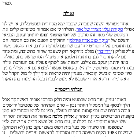
למדי.
גאולה
אחד מפורשי השנה שעברה, שכבר יצא מסחרית ופסטיבלית, אז יש לנו
אפילו
סקירה עליו מצידו של אור
. תסלחו לי אם אמחזר בשינויים קלים את
הטקסט שלי מאז. זהו סרטם של
יוסי מדמוני
ו
בועז יהונתן יעקב
, הבמאי
והצלם של ״
בוקר טוב אדון פידלמן
״ החולקים הפעם את כס הבימוי. הם
גם חתומים על התסריט יחד עם שותפם לסרט הקודם, ארז קו-אל. משה
פולקנפליק (״
דרייבר
״) מגלם מוזיקאי רוק לשעבר שחזר בתשובה, ומתאחד
עם להקתו כדי לנגן בחתונות ולממן את טיפולי הסרטן של בתו, גאולה.
בועז יהונתן יעקב גם צילם, והצוות שב לשתף פעולה עם העורכת אילה
בנגד (״דימונה טוויסט״, ״יונה״). בקאסט אפשר למצוא גם את אמילי גרנין,
סיון שטיבי ואביגיל קובארי. מעניין יהיה לראות איך יילך לו מול הקהל של
האקדמיה, דווקא אחרי שכבש לא מעט לבבות בכל הזדמנות בהן הוקרן.
הבלתי רישמיים
באותו עניין, עוד סרט שכמעט והיה חלק מפרסי אופיר דאשתקד אבל
הלך לבסוף על המסלול היותר נכון – סרט הפתיחה של פסטיבל ירושלים
וזוכה פרסים שם ובמקומות נוספים בעולם, כמו גם להיט מסחרי לא קטן
בקופות הכרטיסים בקיץ האחרון.
אלירן מלכה
משחזר את הצלחת הסדרה
שלו ״שבאבניקים״ גם בקולנוע, עם סרט על נושא דומה אך שונה. למי
שפספסו, זהו סיפורו של בעל בית דפוס בשם יעקב כהן (לא השחקן)
שבשנת 1983 הקים רשימה דתית ומזרחית לראשות עיריית ירושלים – זו