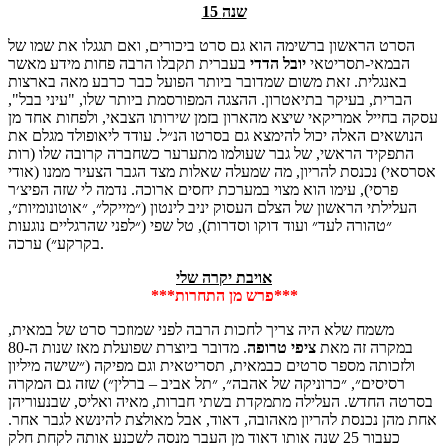
15 שנה
הסרט הראשון ברשימה הוא גם סרט ביכורים, ואם תגגלו את שמו של
הבמאי-תסריטאי
יובל
הדדי
בעברית תקבלו הרבה פחות מידע מאשר
באנגלית. זאת משום שמדובר ביותר הפועל כבר כרבע מאה בארצות
הברית, בעיקר בתיאטרון. ההצגה המפורסמת ביותר שלו, "עיני בבל",
עסקה בחייל אמריקאי שיצא מהארון בזמן שירותו הצבאי, ולפחות אחד מן
הנושאים האלה יכול להימצא גם בסרטו הנ״ל. עודד ליאופולד מגלם את
התפקיד הראשי, של גבר שעולמו מתערער כשחברה קרובה שלו (רות
אסרסאי) נכנסת להריון, מה שמעלה שאלות מצד הגבר הצעיר ממנו (אודי
פרסי), עימו הוא מצוי במערכת יחסים ארוכה. נדמה לי שזה הפיצ׳ר
העלילתי הראשון של הצלם העסוק יניב לינטון (״מייקל״, ״אוטונומיות״,
״טהורה לעד״ ועוד דוקו וסדרות), טל שפי (״לפני שהרגליים נוגעות
בקרקע״) ערכה.
אויבת יקרה שלי
***פרש מן התחרות***
משמח שלא היה צריך לחכות הרבה לפני שמוזכר סרט של במאית,
במקרה זה מאת
ציפי
טרופה
. מדובר ביוצרת שפועלת מאז שנות ה-80
ולזכותה מספר סרטים כבמאית, תסריטאית וגם מפיקה (״שישה מיליון
רסיסים״, ״כרוניקה של אהבה״, ״תל אביב – ברלין״) שזה גם המקרה
בסרטה החדש. העלילה מתמקדת בשתי חברות, מאיה ואליס, שבנעוריהן
אחת מהן נכנסת להריון מאהובה, דאוד, אבל מאולצת להינשא לגבר אחר.
כעבור 25 שנה אותו דאוד מן העבר מנסה לשכנע אותה לקחת חלק