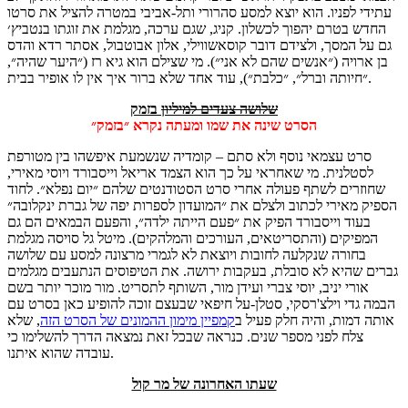
עתידי לפניו. הוא יוצא למסע סהרורי ותל-אביבי במטרה להציל את סרטו
החדש בטרם יהפוך לכשלון. קניג, שגם ערכה, מגלמת את זוגתו בנטביץ׳
גם על המסך, ולצידם דובר קוסאשווילי, אלון אבוטבול, אסתר רדא והדס
בן ארויה (״אנשים שהם לא אני״). מי שצילם הוא גיא רז (״היער שהיה״,
״חיותה וברל״, ״כלבת״), עוד אחד שלא ברור איך אין לו אופיר בבית.
שלושה צעדים למיליון
בזמק
הסרט שינה את שמו ומעתה נקרא ״בזמק״
סרט עצמאי נוסף ולא סתם – קומדיה שנשמעת איפשהו בין מטורפת
לסטלנית. מי שאחראי על כך הוא הצמד אריאל וייסבורד ויוסי מאירי,
שחוזרים לשתף פעולה אחרי סרט הסטודנטים שלהם ״יום נפלא״. לחוד
הספיק מאירי לכתוב ולצלם את ״המועדון לספרות יפה של גברת ינקלובה״
בעוד וייסבורד הפיק את ״פעם הייתה ילדה״, והפעם הבמאים הם גם
המפיקים (והתסריטאים, העורכים והמלהקים). מיטל גל סויסה מגלמת
בחורה שנקלעה לחובות ויוצאת לא לגמרי מרצונה למסע עם שלושה
גברים שהיא לא סובלת, בעקבות ירושה. את הטיפוסים הנתעבים מגלמים
אורי יניב, יוסי צברי ועידן מור, השותף לתסריט. מור מוכר יותר בשם
הבמה גדי וילצ'רסקי, סטלן-על חיפאי שבעצם זוכה להופיע כאן בסרט עם
אותה דמות, והיה חלק פעיל ב
קמפיין מימון ההמונים של הסרט הזה
, שלא
צלח לפני מספר שנים. כנראה שבכל זאת נמצאה הדרך להשלימו כי
עובדה שהוא איתנו.
שעתו האחרונה של מר קול