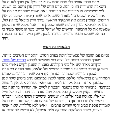
מהם פרסי אופיר בלי סרט חדש של
דורון
ערן
? אין צורך לענות על
השאלה הרטורית הזו כי הנה, סרט חדש של דורון ערן נרשם גם השנה.
למי שמכירים או מכירות את הכותרת, זאת משום שהסרט מבוסס על
מחזהו של יהושע סובול באותו השם. אוהד שחר (״היורד למעלה״, ״עץ
הדומים תפוס״) מגלם את התפקיד הראשי, עורך הדין מיכאל (מיקי) קול,
שעומד להיכלא בעוון תקיפת שופט שפסק נגדו, אבל מקבל שיחת טלפון
שמשנה את כל התמונה. הרישום של ישראל ברייט כשחקן משנה מעיד כי
כנראה שנעשו מספר שינויים בעיבוד למסך, שכן במקור מדובר בהצגת
יחיד.
תל-אביב על האש
נסיים עם הזוכה של פסטיבל חיפה בפרס הסרט והתסריט הטובים ביותר,
שערך בכורתו בפסטיבל ונציה כפי שאפשר לקרוא
בדיווח של עופר
,
ובקרוב מאוד יגיע אל בתי הקולנוע. בוונציה הוענק לקייס נאשף פרס
השחקן הטוב ביותר על התפקיד הראשי של סלאם, עוזר הפקה באופרת
הסבון הבדיונית שבמרכז הסרט, הקרוי על שמה. בדרכו לצילומים
המתרחשים ברמאללה סלאם מספר לקצין במחסום (יניב ביטון) שקר קטן
שמסבך אותו – הוא מקודם להיות תסריטאי בסדרה אבל אין לו מושג
בכתיבה. בתמורה לחומוס משובח והבטחה לסיים את הסדרה בחתונה כמו
שאשת הקצין מבקשת, הוא מקבל ממנו עזרה בכתיבת דמות של חייל
ישראלי. מאיסה עבד אלהאדי (״עניינים אישיים״) ושיפי אלוני (״הבלתי
רשמיים״) מככבות אף הן, בסרטו של סאמח זועבי, שחתום בעברו על
קומדיה נוספת סביב יחסי יהודים-ערבים – ״איש ללא סלולרי״. שאר אנשי
הצוות, מלבד המלהקת הוותיקה גלית אשכול, לא נרשמו לתחרות אז