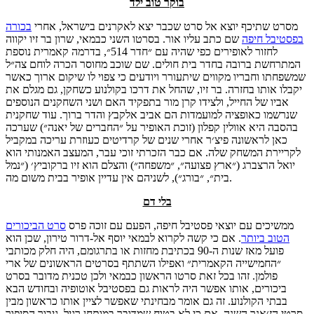
בוקר טוב ילד
מסרט שתיכף יוצא אל סרט שכבר יצא לאקרנים בישראל, אחרי
בכורה
בפסטיבל חיפה
שם כתב עליו אור. בסרטו השני כבמאי, שרון בר זיו יקווה
לחזור לאופירים כפי שהיה עם ״חדר 514״, בדרמה קאמרית נוספת
המתרחשת ברובה בחדר בית חולים. שם שוכב מחוסר הכרה לוחם צה״ל
שמשפחתו וחבריו מקווים שיתעורר ויודעים כי צפוי לו שיקום ארוך כאשר
יקבלו אותו בחזרה. בר זיו, שהחל את דרכו בקולנוע כשחקן, גם מגלם את
אביו של החייל, ולצידו קרן מור בתפקיד האם ושני השחקנים הנוספים
שנרשמו כאופציה למועמדות הם אביב אלקבץ והדר ברוך. עוד שחקנית
בהסבה היא אוולין קפלון (זוכת האופיר על ״החברים של יאנה״) שערכה
כאן לראשונה פיצ׳ר אחרי שנים של קרדיטים כעוזרת עריכה במקביל
לקריירת המשחק שלה. אם כבר הזכרתי זוכי עבר, המעצב האמנותי הוא
יואל הרצברג (״ארץ פצועה״, ״משפחה״) והצלם הוא זיו ברקוביץ׳ (״נמל
בית״, ״בורג״), לשניהם אין עדיין אופיר בבית משום מה.
בלי דם
ממשיכים עם יוצאי פסטיבל חיפה, הפעם עם זוכה פרס
סרט הביכורים
הטוב ביותר
. אם כי קשה לקרוא לבמאי יוסף אל-דרור טירון, שכן הוא
פועל מאז שנות ה-90 בכתיבת מחזות או בתרגומם, היה חלק מכותבי
״החמישייה הקאמרית״ ואפילו השתתף בסרטים הראשונים של ארי
פולמן. זהו בכל זאת סרטו הראשון כבמאי ולכן טכנית מדובר בסרט
ביכורים, אותו אפשר היה לראות גם בפסטיבל אוטופיה ובחודש הבא
בבתי הקולנוע. זה גם אומר מבחינתי שאפשר לציין אותו כראשון מבין
סרטי הז׳אנר השנה, אם כי לא בטוח שמדובר במותחן רגיל. גיבור הסיפור