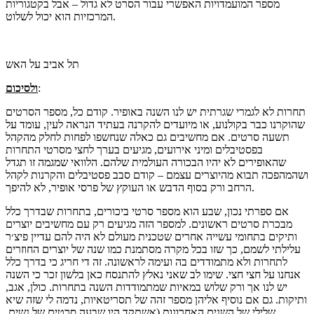
מספר המועמדויות האפשרי עבור הסרט לא גדול – אבל בקטגוריות
המרכזיות הוא יכול לשלוט.
תל אביב על האש
:
ולסיכום
תחרות לא לגמרי שגרתית יש לנו השנה באופיר. קודם כל, מספר הסרטים
שהוקרנו כבר בקולנוע, או מיועדים להקרנה בעתיד הנראה לעין, עומד על
תשעה סרטים. אם מחשיבים גם כאלה שנחשפו לפחות לחלק מהקהל
בפסטיבלים ומיני אירועים, מגיעים בערך לחצי מסרטי התחרות
שהאופירים לא יהיו הבכורה העולמית שלהם. הלוואי שמגמה זו תגדל
ושהמהפכה תבוא מהיוצרים עצמם – קודם סבב פסטיבלים והקרנות לקהל
הרחב ורק בסוף הדבש או העוקץ של פרסי אופיר, לא להיפך.
אם ספרתי נכון, שבע הוא מספר סרטי ביכורים, בתחרות שבדרך כלל
מבכרת סרטים ראשונים. למספר הזה מגיעים רק עם מחשיבים יוצרים
ותיקים בתחומי עשייה אחרים שטכנית מעולם לא היה להם עדיין פיצ׳ר
עלילתי לשמם, כך שזו בכל מקרה מסתמנת כמו שנה של יוצרים החוזרים
לתחרות ולא מתמודדים בה ועימה לראשונה. זה די חריג כי בדרך כלל
אנחנו על חצי חצי. שימו לב שאני נאלץ להתנסח כאן בלשון זכר כי השנה
יש לנו אך ורק שלוש במאיות שמתמודדות השנה בתחרות. כולן, אגב,
ותיקות. גם אם נוסיף אליהן מספר זהה של תסריטאיות, נדמה לי שזה שיא
שלילי של השנים האחרונות (אשתקד היו שבעה סרטים של נשים,