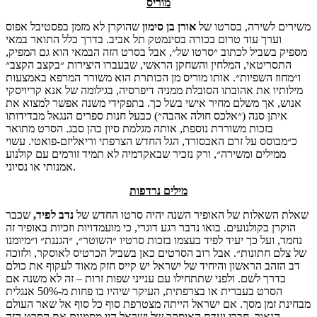
מוריס
משירים לשירה, בסרטו של
אורן בן סימון
שהוקרן לא מזמן בפסטיבל אפוס
וערך עוד טרום בכורה בסינמטק תל אביב. בדרך כלל התואר במאי
מספיק בשביל לכתוב ״סרטו של״, אבל בסרט הזה הבמאי הוא גם המפיק,
התסריטאי, המלחין והשחקן הראשי, שבעברו היצירות ״בקצב הקצב״
ו״מחוז השפיות״. אותו מוריס מן הכותרת הוא משורר המרפא באמצעות
מילותיו את אהובתו הסובלת ממניה דיפרסיה, בגילומה של אנא קריויסקי
אנוש, אך משלם מחיר אישי בשל כך. בתפקידי משנה אפשר למצוא את
איתן סנה (״אלכס חולה אהבה״) כבעל חנות ספרים הנגאל מבדידותו
בזכות משוררת נוספת, אותה מגלמת סיון כהן סבג. הסרט מתואר
כ״מבוסס על זרם האבסורד, הגל החדש הצרפתי וריאליזם-פואטי. עשוי
ממילים ומשירה״, ורק נזכיר שבאקדמיה לא תמיד זורמים עם קולנוע
אמנותי או נסיוני.
מילים נרדפות
שאלת השאלות של האופיר השנה יהיה סרטו החדש של
נדב לפיד,
שכבר
הוקרן בקולנועים. בואו נדבר רגע דוגרי, כי מועמדויות וזכיות באופיר זה
נחמד, ועל כך יעיד לפיד בעצמו בזכות סרטיו ״השוטר״, ״הגננת״ ו״מיומנו
של צלם חתונות״. אבל רוב הסרטים כאן בשביל הכרטיס לאוסקר, ולזוכה
דב הזהב הראשון והיחיד של ישראל יש קייס חזק מאוד לעקוף את כולם
בדרך לשם. ולפני שתתחילו עם ענייני שפות זרות – זה לא משנה אם
הסרט בעברית או בצרפתית, העיקר שיהיו בו פחות מ-50% אנגלית
מבחינת זמן מסך. אם ישראל הייתה מצטרפת סוף כל סוף אל שאר העולם
הנאור, חברי ועדת האוסקר של ישראל היו מסמנים את הסרט הזה