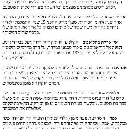
דקות שרק תרצו, מרבע שעה דרך חצי שעה ועד שלושה רבעים. כצפוי,
הפייבוריטים מסתמנים מעצמם וכל השאר מעוררי סקרנות מטבעם.
אב ובנו
– סרטו של הלל ראטה היה חלק מיבול דוקאביב הקודם, ומתחקה
אחר שני אלה מן הכותרת שעלו מרוסיה לפני 15 שנה, התמקמקו לאחר
נדודים בקריית משה שבירושלים וניסו למצוא כל אחד את הנתיב שלו
בנוסף לנתיב המשותף.
אין אריות בתל אביב
– הקולנוען הוותיק דוקי דרור (״צל בבגדד״) יגיע
השנה אל דוקאביב עם סיפור ססגוני במיוחד, על הרב מרדכי שורנשטיין
שהגיע לנמל תל אביב ב-1935 עם ציפורים נדירות, וחלום לפתוח גן חיות
בארץ ישראל.
אלוהים רוצה בית
– סרט חדש לקולנוענית ולמבקרת לשעבר עירית שמגר,
המתעדת את ארבע האחיות אהרונוב: כולן אקדמאיות, נשים עובדות
ואמהות מסורות, שגם חולמות על כינון בית מקדש שלישי בהר הבית.
הסרט הוקרן לא מזמן בסינמטקים.
אליפלט
– זוכה פרס הבימוי בפסטיבל ירושלים האחרון, שקד גורן, יצר
סרט על דודו עמוס מרידור. הדוד נהרג במלחמת ששת הימים, ואמא שלו
כבר בת תשעים, מבקשת בעזרת הבמאי סיוע מן המדינה. התשובה שלהם
מטלטלת את המשפחה.
אמה
– השחקנית נועה מימן (״ילדי הסתיו״) תיעדה את הפרידה שלה
מכלבתה, אמה, שפיתחה דמנציה והתעוורה. המצב מעורר מתחים פנימיים
שמחצינים ומשפיעים על הזוגיות והסביבה הקרובה של היוצרת, בסרט