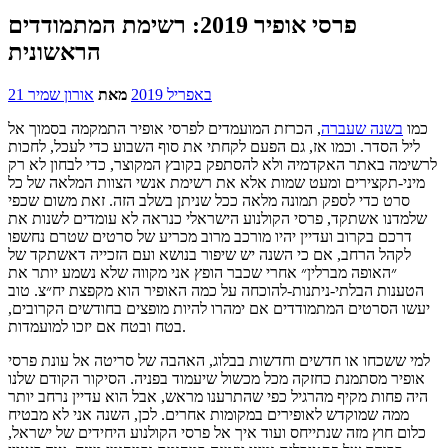
פרסי אופיר 2019: רשימת המתמודדים
הראשונית
21 באפריל 2019
מאת
אורון שמיר
כמו
בשנה שעברה
, הכרזת המועמדים לפרסי אופיר התמקמה בסמוך אל
ליל הסדר. וכמו אז, גם הפעם לקחתי את סוף השבוע כדי לעכל, לחכות
לרשימה באתר האקדמיה ולא להסתפק בקובץ המקוצר, כדי לבחון לא רק
מיני-תקצירים ומעט שמות אלא את רשימת אנשי הצוות המלאה של כל
סרט כדי לספק תמונה מלאה ככל שניתן בשלב הזה. זאת משום שכפי
שלמדנו אשתקד, פרסי הקולנוע הישראלי כנראה לא עומדים לשנות את
דרכם בקרוב ועדיין יהיו מורכב מרוב מכריע של סרטים שטרם נחשפו
לקהל הרחב, אם כי השנה יש שיפור בנושא ועם הזכייה דאשתקד של
״האופה מברלין״ אחרי שכבר הופץ אני מקווה שלא נשמע יותר את
הטענות הבלתי-ניתנות-להוכחה על כמה האופיר הוא מקפצת יח״צ. טוב
יעשו הסרטים המתמודדים אם ימהרו להיות מופצים בחודשים הקרובים,
בטח ובטח אם יזכו למועמדות.
למי ששכחו או חדשים וחדשות בבלוג, האהבה של סריטה אל עונת פרסי
אופיר מסתמנת כחזקה מכל מכשול שיעמוד בפניה. הסיקור הקודם שלנו
היה פחות מקיף מהרגיל כפי שהתרענו מראש, אבל הוא עדיין נרחב יותר
ממה שמוקדש לאופירים במקומות אחרים. לכן, השנה אני לא מבטיח
כלום חוץ מזה שנתייחס ועוד איך אל פרסי הקולנוע היחידים של ישראל,