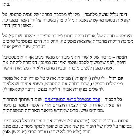
בתו.
דינה מלול עושה מלחמה
– מלי לוי מככבת בסרטו של עמית סרגוסי, על
קופאית בסופרמרקט שנאבקת מול קיצוץ בשכרה על ידי נקמה במערכת
באופן רובין-הודי.
הינומה
– סרטה של אורית פוקס רותם (״קרב עיניים״, ״ואתה שותק״) על
מסיבת רווקות מדברית שיוצאת משליטה, החל את דרכו בפסטיבל סרטים
בערבה, שגם הפיק אותו.
הצפה
– סרטה של אושרי זיתוני מביה״ס מנשר מגיע אף הוא מפסטיבל
חיפה, לפני שהמשיך לסבב עולמי ואף זכה במינכן. הגיבורה לוקחת את
אמה למעון לנשים מוכות, ובבית מחכה ולאחיה מציאות חדשה.
יום רגיל
– לי גילת (״הקפות״) מביימת את ליטל שוורץ ובת-אל מוסרי
(״מוטלים בספק״), שגם כתבה את התסריט, כשתי אחיות שנאלצות
להשלים בפקודת אביהן הלוקה בנפשו (דובר קוסאשווילי).
כל הכבוד
–
זוכה פסטיבל סרטי הסטודנטים
, שגם השתתף בתחרות
החיפאית ואחרות, שייך לצמד היוצרים אריה הספרי ועומר בן סימון
מביה״ס טיש. סרט שמחדש בז׳אנר הארוחה המשפחתית.
סיבות
– רוקיה סבאח (״בהמתנה״) משיבה את העיר עכו אל האופירים,
בסיפור על לילה של חיבור בין שני אנשים שהופך לבוקר מסוייט. עם מונא
חווה (״לא פה לא שם״) ואדיב ספדי (״ג'נקשן 48״).