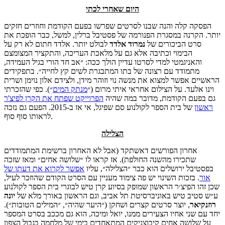
היום שאחרי לכתי
הפסקה קלה והנה שבנו לסרטים שפרשו בפעם הקודמת וחוזרים חזקים
יותר. הקרנה במסגרת הפנורמה של פסטיבל ברלין, למשל, כבר הופכת את
סרט הביכורים של
נמרוד אלדד
לבולט יותר. אלדד חתום לא רק על
הבימוי וכתיבה אלא גם על מלאכת העריכה, והתקציר המצומצם
והאניגמטי למדי לסרטו עדיין הולך ככה: ״אב חד הורי בגיל העמידה,
מתמודד עם רצונה של בתו המתבגרת לשים קץ לחייה״. בתפקידים
הראשיים אפשר למצוא את מנשה נוי וזוהר מידן, ולצידם אלון נוימן ושרית
וינו אלעד. על הצילום אחראי איתי מרום (״
מנתק המים
״). כפי שהזכרתי
גם בפעם הקודמת, מדובר במה שהיה
הפרוייקט שפתח את הקרן לפיצ'ר
ראשון
של בית הספר לקולנוע סם שפיגל, אי אז ב-2015. הפעם גם נזכה
לראותו סוף סוף.
הצלילה
אחרון הפורשים דאשתקד (אבל לא האחרון ברשימת המתמודדים
שתכירו מהשנה החולפת). אז קראו לו ״שלושה אחים״ ומאז שזכה
בפסטיבל ירושלים הוא כבר ״הצלילה״, עליו
אפשר לקרוא את דעתו של
אור
. בזכות השינוי יש פה צימוד מעניין עם הסרט הקודם שהוזכר לעיל,
שכן זהו הפיצ׳ר הראשון שמופק בסיוע קרן טיש לבוגרי בית הספר לקולנוע
ע״ש סטיב טיש באוניברסיטת תל אביב, וגם הראשון באורך מלא של
יונה
רוזנקיאר
, יוצר סרטים קצרים ושחקן (״היער שהיה״, ״המילים הטובות״).
יחד עם שני אחיו הצעירים ממנו, יואל ומיכה, הוא גם מככב בסרט המספר
על שלושה אחים קיבוצניקים המתאחדים בימי של מלחמה בגבול הצפון