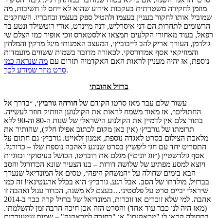
מוזמן לחקירה משטרתית בעקבות אירוע שהוא לא ייחס לו חשיבות, מה
שמוביל אותו לחקור בעניין בעצמו ולהטיל ספק בעצמו ובחבריו. השחקנים
הרשומים לתחרות הם דני איסרליש, דנה מיינרט, אודי רוטשילד ונטע בר
רפאל, בעוד מאחורי הקלעים תמצאו אולסטארס זוכי אופיר כמו הצלם שי
גולדמן, העורך אריק להב לייבוביץ׳, המעצב האמנותי מיגל מרקין והמלחין
והמוזיקאי אסף אמדורסקי. לכאורה מדובר בשמות ששווים מועמדות
נוספת, אז יהיה מעניין לראות האם האקדמיה תזרום עם
מה שנראה כמו
.
סרט מוזר שמודע לכך
ברזיל אהובתי
עשור שלם עבר מאז סרטו הקודם של
חורחה
גורביץ׳
, ״בדרך אל
החתולים״, אז מאוד משמח לראות את הקולנוען הוותיק חוזר לעשייה.
בתור צלם אין לדמיין את הקולנוע הישראלי של שנות ה-80 וה-90 ללא
תרומתו של גורביץ׳ (אין כאן מקום לכתוב אפילו חלק), שהותיר את
מלאכת הצילום בסרט לאגדה נוספת, אמנון זלאייט. גורביץ׳ גם חתום על
התסריט יחד עם חגי ליפשיץ בסרט שנוגע לאהבה נוספת שלו – כדורגל.
אסף גולדשטיין (״זוג יונים״) מגלם את רוברטו, הכושל בעיסוקיו ובזוגיות
ויוצא למסע מפתיע של שלושה דורות – בנו הצעיר שונא הכדורגל והסב
הבא בימים שחולה על ״המשחק היפה״, טסים אל המונדיאל שנערך
בברזיל, מולדתו של הסב. אבל רגע, גורביץ׳ הוא בכלל ארגנטינאי! זה כמו
שיראלי יביים סרט על פלסטיני…בעצם לא משנה, הכדור עגול ואהבה זו
אהבה. למי שלא זוכרים או זוכרות, המונדיאל של ברזיל קרה כבר ב-2014
(מאז היה לנו כבר עוד אחד) והסרט הזה אכן חיכה הרבה זמן להשלמתו.
בתחילה קראו לו "מראקנסו" או "בחזרה למראקנה" – שמות שמעוררים