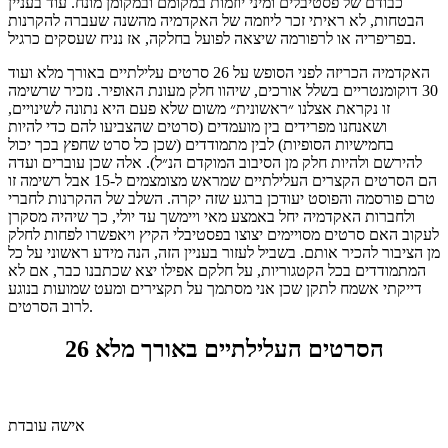
כבודם של פסטיבלים ומיני יוזמות במקומם ובמקומן מונח. עוד בעניין
הבטחות, לא ראיתי זכר ליוזמה של האקדמיה מהשנה שעברה להקרנות
בפריפריה או לרפורמה שיצאה לפועל בחלקה, אז נניח שעסקים כרגיל.
האקדמיה הכריזה לפני הסופש על 26 סרטים עלילתיים באורך מלא ועוד
30 דוקומנטריים בשלל אורכים, שיהוו חלק מעונת האופיר. נזכיר שרשימה
זו נקראת אצלנו ״ראשונית״ משום שלא פעם היא נתונה לשינויים,
ושאנחנו מפרידים בין מועמדים (סרטים שהצביעו להם כדי להיות
בחמישיות הסופיות) לבין מתמודדים (שכן כל סרט שחפץ בכך יכול
להירשם ולהיות חלק מן הסיבוב המוקדם הנ״ל). אלה שכן עוברים ועדה
הם הסרטים הקצרים העלילתיים שמראש מצומצמים ל-15 אבל רשימה זו
טרם פורסמה והפוסט יעודכן ברגע שזה יקרה. השלב של ההקרנות לחברי
ולחברות האקדמיה יחל באמצע מאי ויימשך עד יולי, כך שיהיה מסקרן
לעקוב האם סרטים מסויימים יצוצו בפסטיבלי הקיץ ויאפשרו לפחות לחלק
מן הציבור להכיר אותם. בשביל לעזור בעניין הזה, הנה מידע ראשוני על כל
המתמודדים בכל הקטגוריות, על חלקם אפילו יצא שכתבנו כבר, אם לא
דייקתי אשמח לתקן שכן אני מסתמך על תקצירים ומעט שמועות בנוגע
לרוב הסרטים.
26 הסרטים העלילתיים באורך מלא
אישה עובדת