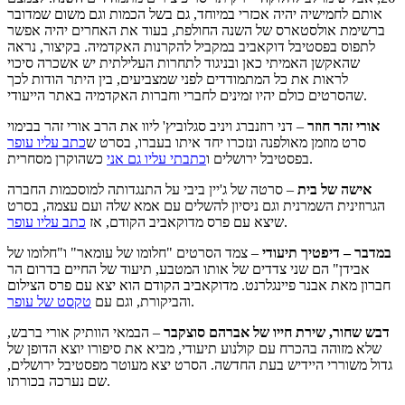
אותם לחמישיה יהיה אכזרי במיוחד, גם בשל הכמות וגם משום שמדובר
ברשימת אולסטארס של השנה החולפת, בעוד את האחרים יהיה אפשר
לתפוס בפסטיבל דוקאביב במקביל להקרנות האקדמיה. בקיצור, נראה
שהאקשן האמיתי כאן ובניגוד לתחרות העלילתית יש אשכרה סיכוי
לראות את כל המתמודדים לפני שמצביעים, בין היתר הודות לכך
שהסרטים כולם יהיו זמינים לחברי וחברות האקדמיה באתר הייעודי.
אורי זהר חוזר
– דני רוזנברג ויניב סגלוביץ' ליוו את הרב אורי זהר בבימוי
סרט מוזמן מאולפנה ונזכרו יחד איתו בעברו, בסרט ש
כתב עליו עופר
כשהוקרן מסחרית.
בפסטיבל ירושלים ו
כתבתי עליו גם אני
אישה של בית
– סרטה של ג'יין ביבי על התנגדותה למוסכמות החברה
הגרוזינית השמרנית וגם ניסיון להשלים עם אמא שלה ועם עצמה, בסרט
.
שיצא עם פרס מדוקאביב הקודם, אז
כתב עליו עופר
במדבר – דיפטיך תיעודי
– צמד הסרטים "חלומו של עומאר" ו"חלומו של
אבידן" הם שני צדדים של אותו המטבע, תיעוד של החיים בדרום הר
חברון מאת אבנר פיינגלרנט. מדוקאביב הקודם הוא יצא עם פרס הצילום
.
והביקורת, וגם עם
טקסט של עופר
דבש שחור, שירת חייו של אברהם סוצקבר
– הבמאי הוותיק אורי ברבש,
שלא מזוהה בהכרח עם קולנוע תיעודי, מביא את סיפורו יוצא הדופן של
גדול משוררי היידיש בעת החדשה. הסרט יצא מעוטר מפסטיבל ירושלים,
שם נערכה בכורתו.