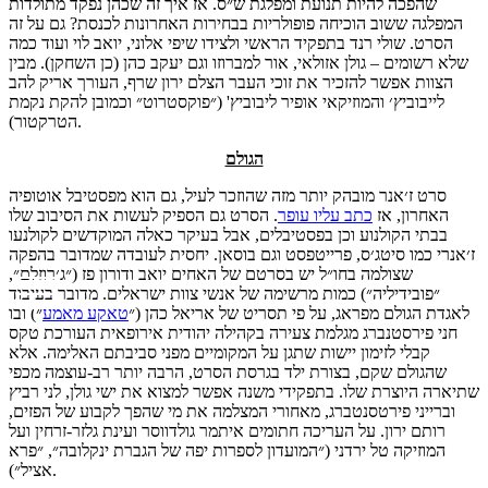
שהפכה להיות תנועת ומפלגת ש״ס. אז איך זה שכהן נפקד מתולדות
המפלגה ששוב הוכיחה פופולריות בבחירות האחרונות לכנסת? גם על זה
הסרט. שולי רנד בתפקיד הראשי ולצידו שיפי אלוני, יואב לוי ועוד כמה
שלא רשומים – גולן אזולאי, אור למברוזו וגם יעקב כהן (כן השחקן). מבין
הצוות אפשר להזכיר את זוכי העבר הצלם ירון שרף, העורך אריק להב
לייבוביץ׳ והמוזיקאי אופיר ליבוביץ' (״פוקסטרוט״ וכמובן להקת נקמת
הטרקטור).
הגולם
סרט ז׳אנר מובהק יותר מזה שהוזכר לעיל, גם הוא מפסטיבל אוטופיה
האחרון, אז
כתב עליו עופר
. הסרט גם הספיק לעשות את הסיבוב שלו
בבתי הקולנוע וכן בפסטיבלים, אבל בעיקר כאלה המוקדשים לקולנעו
ז׳אנרי כמו סיטג׳ס, פרייטפסט וגם בוסאן. יחסית לעובדה שמדובר בהפקה
שצולמה בחו״ל יש בסרטם של האחים יואב ודורון פז (״ג׳רוזלם״,
״פובידיליה״) כמות מרשימה של אנשי צוות ישראלים. מדובר בעיבוד
לאגדת הגולם מפראג, על פי תסריט של אריאל כהן (״
טאקע מאמע
״) ובו
חני פירסטנברג מגלמת צעירה בקהילה יהודית אירופאית העורכת טקס
קבלי לזימון יישות שתגן על המקומיים מפני סביבתם האלימה. אלא
שהגולם שקם, בצורת ילד בגרסת הסרט, הרבה יותר רב-עוצמה מכפי
שתיארה היוצרת שלו. בתפקידי משנה אפשר למצוא את ישי גולן, לני רביץ
וברייני פירטסנטברג, מאחורי המצלמה את מי שהפך לקבוע של הפזים,
רותם ירון. על העריכה חתומים איתמר גולדווסר ועינת גלזר-זרחין ועל
המוזיקה טל ירדני (״המועדון לספרות יפה של הגברת ינקלובה״, ״פרא
אציל״).