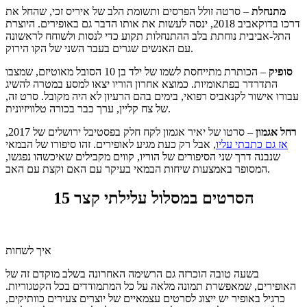
מתנחלת
– סרטה זולל הפרסים ותשומת הלב של איריס זכי, שהחל את
דרכו בדוקאביב 2018, ינסה לעשות את אותו הדבר גם באופירים. היוצרת
התל-אביבית נוחתת בלב ההתנחלות תקוע כדי לנסות ולשוחח לראשונה
עם האנשים שגרים בעבר השני של הקו הירוק.
סופיק
– הכותרת מתייחסת לשמו של ילד בן 10 הסובל מאוטיזם, שמצבו
התדרדר בפתאומיות. כמוצא אחרון הוריו יצאו למסע במטרה להשיג
עבורו אישור לקנאביס רפואי, בימים בהם הרעיון לא היה מקובל. סרט זה,
של צח קליין, ערך כבר בכורה טלוויזיונית.
רחל אגמון
– סרטו של יאיר אגמון לקח חלק בפסטיבל ירושלים של 2017,
אז גם כתבתי עליו
, אבל רק כעת מגיע לאופירים. זהו סיפורו של הבמאי
שנבנה דרך שני הסיפורים של הוריו, קווים מקבילים שאיכשהו נפגשו,
המסופר באמצעות שיחות הבמאי בעיקר עם האם וקצת עם האב.
15 הסרטים במסלול עלילתי קצר
איך לשחות
בשעה טובה הוכרזה גם הרשימה האחרונה בשלב מוקדם זה של
האופירים, שמאפשרת תמונה מלאה על כל המתמודדים בכל הקטגוריות.
כרגיל באופיר יש ייצוג לסרטים עצמאיים של יוצרים צעירים כוותיקים,