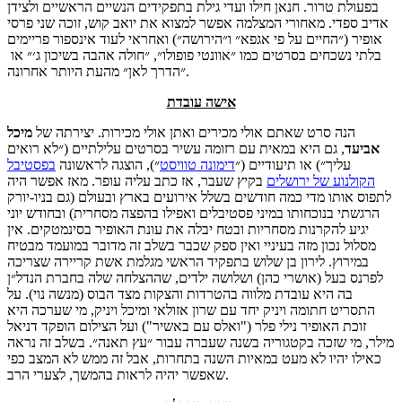
בפעולת טרור. חנאן חילו ועדי גילת בתפקידים הנשיים הראשיים ולצידן
אדיב ספדי. מאחורי המצלמה אפשר למצוא את יואב קוש, זוכה שני פרסי
אופיר (״החיים על פי אגפא״ ו״הירושה״) ואחראי לעוד אינספור פריימים
בלתי נשכחים בסרטים כמו ״אוונטי פופולו״, ״חולה אהבה בשיכון ג׳״ או
״הדרך לאן״ מהעת היותר אחרונה.
אישה עובדת
הנה סרט שאתם אולי מכירים ואתן אולי מכירות. יצירתה של
מיכל
אביעד
, גם היא במאית עם רזומה עשיר בסרטים עלילתיים (״לא רואים
עליך״) או תיעודיים (״
דימונה טוויסט
״), הוצגה לראשונה
בפסטיבל
הקולנוע של ירושלים
בקיץ שעבר, אז כתב עליה עופר. מאז אפשר היה
לתפוס אותו מדי כמה חודשים בשלל אירועים בארץ ובעולם (גם בניו-יורק
הרגשתי בנוכחותו במיני פסטיבלים ואפילו בהפצה מסחרית) ובחודש יוני
יגיע להקרנות מסחריות ובטח יבלה את עונת האופיר בסינמטקים. אין
מסלול נכון מזה בעיניי ואין ספק שכבר בשלב זה מדובר במועמד מבטיח
במירוץ. לירון בן שלוש בתפקיד הראשי מגלמת אשת קריירה שצריכה
לפרנס בעל (אושרי כהן) ושלושה ילדים, שההצלחה שלה בחברת הנדל״ן
בה היא עובדת מלווה בהטרדות והצקות מצד הבוס (מנשה נוי). על
התסריט חתומה ויניק יחד עם שרון אזולאי ומיכל ויניק, מי שערכה היא
זוכת האופיר נילי פלר ("ואלס עם באשיר") ועל הצילום הופקד דניאל
מילר, מי שזכה בקטגוריה בשנה שעברה עבור ״עץ תאנה״. בשלב זה נראה
כאילו יהיו לא מעט במאיות השנה בתחרות, אבל זה ממש לא המצב כפי
שאפשר יהיה לראות בהמשך, לצערי הרב.