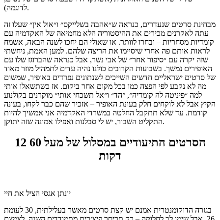
לדוגמה).
מבחינת סרטים שנעדרים, כנראה ש״אהבה בשלייקס״ ו״אול אין״ שעלו זה
עתה לאקרנים מכירים את ההיסטוריה הלא מחמיאה של האקדמיה עם
קומדיות מסחריות – ובחרו לוותר. או שאולי הם יחכו לשנה הבאה, אשמח
לראות אותם פה אחרי שיסיימו את הריצה שלהם. למען האמת, ניחשתי
שזה יקרה עם ״סיפור אחר״ של אבי נשר, אבל כנראה שהברוגז שלו עם
האופירים נמשך. בשבועות הקרובים כולנו נהיה עדים לתמהיל מוזר מאוד
של סרטים ישראליים חדשים השייכים לשנתונים נפרדים באופיר, שמשום
מה לא נקבע לפי הפצה כמו בכל מקום אחר ביקום. אז כשתשאלו אותי
למה ״פיניטה לה קומדיה״, ״הד״ ו״אל תשכחי אותי״ מוקרנים בקולנוע
הקיץ אבל לא לוקחים חלק בעונת האופיר – אזכיר שהם כבר לקחו, בעונה
קודמת. עד שלא תתקבל החלטה במשרדי האקדמיה אני אמשיך להיות
התקליט השבור, יש לי סבלנות ואפילו אמונה שזה יתוקן.
12 הסרטים התיעודיים במסלול של מעל 60
דקות
יונתן אגסי הציל את חיי
בגזרה הדוקומנטרית אמנם יש קצת סרטים מאשר בעלילתית, 30 לעומת
26, אבל שימו לב לחלוקה – רק תריסר פיצ׳רים מתמודדים השנה. לצמצם