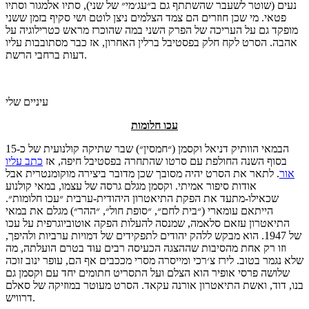
נעים (שוטר לשעבר שהשתתף גם ב״עג׳מי״ של שני), סתיו אלמגור וסתיו
פטאי. מי שכן חוזרים הם צמד הצלמים ניצן לוטם ושי סקיף בזמן ששני
מופקד גם על העריכה של הפרק השני במה שהוכרז מראש כטרילוגיה על
אהבה. הסרט לקח חלק בפסטיבל ברלין האחרון, אז כבר מסתובבות עליו
דעות ברחבי הרשת.
עיניים שלי
עכו חלומות
הבמאי הוותיק דניאל וקסמן (״חמסין״) שבר שתיקה קולנועית של כ-15
בסוף השנה החולפת עם סרטו שהתחרה בפסטיבל חיפה, אז
כתב עליו
אור
. לתאר את הסרט יהיה מסובך שכן מדובר ביצירה מוקומנטרית אבל
אודות סיפור אמיתי. וקסמן מגלם גרסה של עצמו, במאי קולנוע
שכאילו-מתעד את הפקת התיאטרון היהודית-ערבית ״עכו חלומות״.
הייתאם עומארי (״בית לחם״, ״סופת חול״, ״ההר״) מגלם את במאי
התיאטרון עזאם סלאמה, שמנסה להעלות הפקה אוטוביוגרפית על עכו
של 1947. הוא מבקש ללהק יהודים לתפקידים של דמויות ערביות ולהיפך,
וזו רק אחת מהסיבות שההצגה הכעיסה רבים עוד בטרם הועלתה, מה
שלא נגמר בטוב. לירז צ׳רכי ומייסרה מסרי מככבים אף הם, עופר ינוב זוכה
שלושה פרסי אופיר הוא הצלם ועל התסריט חתומים יחד עם וקסמן גם
בנו, דוד, ואשת התיאטרון אורנה עקאד. הסרט מעוטר במוזיקה של סאלם
דרוויש.