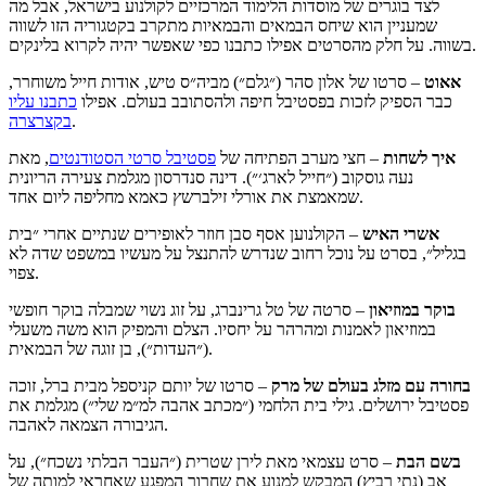
לצד בוגרים של מוסדות הלימוד המרכזיים לקולנוע בישראל, אבל מה
שמעניין הוא שיחס הבמאים והבמאיות מתקרב בקטגוריה הזו לשווה
בשווה. על חלק מהסרטים אפילו כתבנו כפי שאפשר יהיה לקרוא בלינקים.
אאוט
– סרטו של אלון סהר (״גלם״) מביה״ס טיש, אודות חייל משוחרר,
כבר הספיק לזכות בפסטיבל חיפה ולהסתובב בעולם. אפילו
כתבנו עליו
.
בקצרצרה
איך לשחות
– חצי מערב הפתיחה של
פסטיבל סרטי הסטודנטים
, מאת
נעה גוסקוב (״חייל לארג׳״). דינה סנדרסון מגלמת צעירה הריונית
שמאמצת את אורלי זילברשץ כאמא מחליפה ליום אחד.
אשרי
האיש
– הקולנוען אסף סבן חוזר לאופירים שנתיים אחרי ״בית
בגליל״, בסרט על נוכל רחוב שנדרש להתנצל על מעשיו במשפט שדה לא
צפוי.
בוקר במוזיאון
– סרטה של טל גרינברג, על זוג נשוי שמבלה בוקר חופשי
במוזיאון לאמנות ומהרהר על יחסיו. הצלם והמפיק הוא משה משעלי
(״העדות״), בן זוגה של הבמאית.
בחורה עם מזלג בעולם של מרק
– סרטו של יותם קניספל מבית ברל, זוכה
פסטיבל ירושלים. גילי בית הלחמי (״מכתב אהבה למ״מ שלי״) מגלמת את
הגיבורה הצמאה לאהבה.
בשם הבת
– סרט עצמאי מאת לירן שטרית (״העבר הבלתי נשכח״), על
אב (נתי רביץ) המבקש למנוע את שחרור המפגע שאחראי למותה של