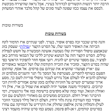
הרבה יותר רגשות הקשורים לכדורגל בעיניי, אבל נראה שהיצירה מבקשת
לבסס את עצמו ככזו שפונה לעוד סוגים של קהל מלבד אוהדי המשחק.
בשורות טובות
בשורות טובות
והנה סרט שכבר זכה בפרס אופיר, בערך. לפני שנתיים ארז תדמור לקח
הביתה את האופיר השני שלו, על הסרט הקצר ״
נפילות
״ שעסק בזוג
שבאמצע טיפולי הפוריות שלו נשמעת אזעקה המבשרת על חשש לנפילת
טילים. הסרט הקצר הזה על הנושא שקרוב לליבו של הבמאי מורחב כאן
לפיצ׳ר, עם מספר שינויים יש להניח. רועי אסף חוזר לתפקיד הראשי כפי
שהיה בסרט הקצר, ומזכיר את הזכייה הקודמת שלו ושל הבמאי באופירים
עם ״ארץ פצועה״ שהוציא את שניהם עם פרסים. אל אסף, שחתום
הפעם כשותף לתסריט, מצטרפת על המסך נלי תגר והשניים מגלמים זוג
שחולם להביא ילד לעולם אבל נדרש לעבור טיפולי פוריות לשם כך, מסע
ארוך שמערים קשיים על הזוגיות שלהם בזמן שהם אמורים להיות הכי
קרובים. בתפקידי משנה אפשר יהיה למצוא את שמיל בן ארי, אילן דר
ואוולין הגואל, ועוד כמה שלא מופיעים ברשימה כמו אלי גורנשטיין, רמי
הויברגר ואייל רוזלס. הכוכבים ממשיכים גם מאחורי הקלעים עם זוכי
אופיר כמו העורכת עינת גלזר זרחין, הצלם דניאל מילר (שכבר הוזכר
לעיל) והמלחין פרנק אילפמן שחולק את הקרדיט על המוזיקה עם עוזרו
בסרטים קודמים, ז׳אן-לופ פינסון. נשמע כמו סרט שיהיה מועמד רציני