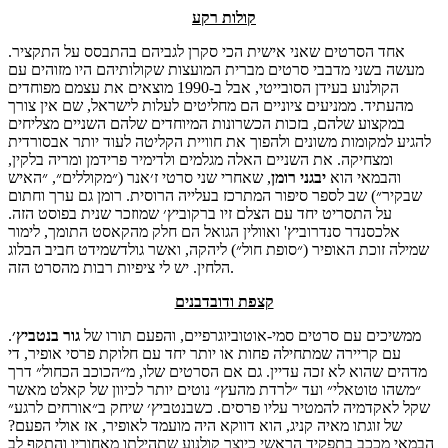
קולות רקע
אחד הסרטים שאני אישית הכי סקרן לגביהם בהתבסס על התקציר.
מעשה בשני מדבבי סרטים מברית המועצות שקולותיהם היו מזוהים עם
הקולנוע בעידן הסובייטי, אבל ב-1990 מוצאים את עצמם מפוחדים
מהעתיד. ממניעים ציוניים הם מחליטים לעלות לישראל, שם אין צורך
במקצוע שלהם, בזכות הכשרונות המיוחדים שלהם השניים מצליחים
להגיע למקומות משונים ולהפוך את חוויית הקליטה לעוד יותר אבסורדית
ומצחיקה. את השניים האלה מגלמים ולדימיר פרידמן ומריה בלקין,
והבמאי הוא
יבגני
רומן
, שאחרי שני סרטי ז׳אנר (״מקוללים״, ״האיש
שבקיר״) שב לספר סיפור המתרכז בעלייה הרוסית. רומן גם ערך וחתום
על התסריט יחד עם הצלם זיו ברקוביץ׳ שמוזכר שנית בפוסט הזה.
אלכסנדר סנדרוביץ' ואוולין הגואל הם חלק מהקאסט התומך, לימור
שמילה זוכת האופיר (״סופת חול״) ליהקה, ואשר גולדשמידט חביב הבלוג
הלחין. יש לי ציפיות רבות מהסרט הזה.
קצפת ודובדבנים
ממשיכים עם סרטים סמי-אוטוביוגרפיים, והפעם תורו של
גור
בנטביץ׳
.
עם קריירה שמתחילה פחות או יותר יחד עם חלוקת פרסי אופיר, די
מדהים שהוא לא זכה עדיין. גם אם הסרטים שלו, מ״הכוכב הכחול״ דרך
״משהו טוטאלי״ ועד ״לרדת מהעץ״ נוטים יותר לכיוון של קאלט מאשר
שקל לאקדמיה להמטיר עליו פרסים. כשבנטביץ׳ שיחק ב״אורחים לרגע״
של זוגתו מאיה קניג, הוא דווקא היה מועמד לאופיר, אז אולי הפעם?
הבמאי מככב בתפקיד הראשי כיוצר קולנוע שתהילתו מאחוריו והתקף לב