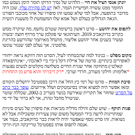
יונתן אגסי הציל את חיי
– הלהיט של נסיך הדוקו תומר הימן נשמע כמו
החומר ממנו עשויה חמישיית הגמר, לא?
יש לנו סקירה עליו
, שכן היה
מדובר בתופעה, אבל למי שלא שמעו זהו סיפורו של אחד מכוכבי הפורנו
הגאה הגדולים בעולם ושל אמא שלו המשמשת לו משענת רגשית.
לתפוס את יהושע
– סרט ראשון ברשימה שטרם נחשף, מה שיקרה ממש
בקרוב בדוקאביב 2019. העיתונאי שי פוגלמן ערך מרדף חוצה יבשות
ועשיר בשנים אחר יהושע אליצור, מתנחל מאיתמר שהורשע בהריגת
פלסטיני, אך נעלם לפני שנגזר עונשו.
מקום מפלט
– בניגוד למה שהבטחתי לעיל, הסרט הזה דווקא נראה ייחודי
לאופירים בינתיים. סרטה של איילת דקל (״ביי ביי לאהבה״, ״אינתיפאדה
קאלט״) מתחקה אחר שגרת החיים בשלושה מקלטים לנשים נפגעות
*רק דיברתי והוא פרש מן התחרות*
אלימות: חילוני מעורב, חרדי וערבי.
סיבת המוות
– סרטו של רמי כץ החל את דרכו בפסטיבל ירושלים הקודם
ומאז אפשר היה למצוא אותו בסינמטקים ושלל אירועים.
עופר כבר כתב
על הסרט
שחוזר אל תקרית שאירעה בגשר מעריב ב-2002, שכללה שוטר
שניטרל מחבל ונהרג, אך לא ברור על ידי מי.
פגות תוקף
– שוש שלם והילה מדליה מביאות את סיפורן של נשים סיניות
שמתוייגות לרעה בידי הממשל משום שהן צעירות ומשכילות אבל לא
נשואות. זהו סרט נוסף שאפשר יהיה לראות כבר בדוקאביב, בעוד אני
אנסה לתפוס אותו בפסטיבל טרייבקה הניו-יורקי.
קינג ביבי
– עם בואה הממשמש של קדנציה חמישית כראש ממשלת