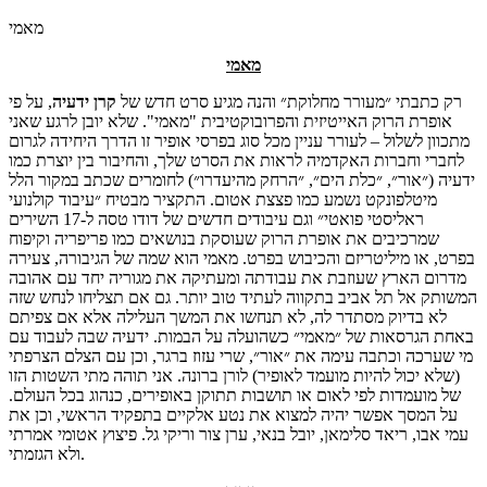
מאמי
מאמי
רק כתבתי ״מעורר מחלוקת״ והנה מגיע סרט חדש של
קרן
ידעיה
, על פי
אופרת הרוק האייטיזית והפרובוקטיבית "מאמי". שלא יובן לרגע שאני
מתכוון לשלול – לעורר עניין מכל סוג בפרסי אופיר זו הדרך היחידה לגרום
לחברי וחברות האקדמיה לראות את הסרט שלך, והחיבור בין יוצרת כמו
ידעיה (״אור״, ״כלת הים״, ״הרחק מהיעדרו״) לחומרים שכתב במקור הלל
מיטלפונקט נשמע כמו פצצת אטום. התקציר מבטיח ״עיבוד קולנועי
ראליסטי פואטי״ וגם עיבודים חדשים של דודו טסה ל-17 השירים
שמרכיבים את אופרת הרוק שעוסקת בנושאים כמו פריפריה וקיפוח
בפרט, או מיליטריזם והכיבוש בפרט. מאמי הוא שמה של הגיבורה, צעירה
מדרום הארץ שעוזבת את עבודתה ומעתיקה את מגוריה יחד עם אהובה
המשותק אל תל אביב בתקווה לעתיד טוב יותר. גם אם תצליחו לנחש שזה
לא בדיוק מסתדר לה, לא תנחשו את המשך העלילה אלא אם צפיתם
באחת הגרסאות של ״מאמי״ כשהועלה על הבמות. ידעיה שבה לעבוד עם
מי שערכה וכתבה עימה את ״אור״, שרי עזוז ברגר, וכן עם הצלם הצרפתי
(שלא יכול להיות מועמד לאופיר) לורן ברונה. אני תוהה מתי השטות הזו
של מועמדות לפי לאום או תושבות תתוקן באופירים, כנהוג בכל העולם.
על המסך אפשר יהיה למצוא את נטע אלקיים בתפקיד הראשי, וכן את
עמי אבו, ריאד סלימאן, יובל בנאי, ערן צור וריקי גל. פיצוץ אטומי אמרתי
ולא הגזמתי.