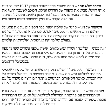
הקרב שלא נגמר
– סרט תיעודי שכבר שודר בערוץ 10/13 שאותו ביים
איתי רזיאל, מביא את סיפורו של רודריגו גונזלס. הכוכב-לשעבר חושף את
הסוד שהסתיר, פוסט טראומה ממלחמת לבנון השניה, ומנסה להתמודד
עם הלם הקרב שלו בזמן שמסופר בפנינו סיפור חייו.
השיעור של נינו
– סרטו של שלמה ואזנה כבר הספיק לנעול את פסטיבל
קולנוע דרום ולהשתתף בפסטיבל אפוס. הוא מביא את סיפורו של נינו
ביטון, המוכר היום בקרב מוזיקאיים מובילים כאחד המאסטרים הגדולים
בעולם של מוזיקה אנדלוסית ואלג‘יראית קלסיים.
זונה כמוני
– יעל שחר ושרון יעיש מלווים אישה שלפני עשרים שנה נחטפה
בהונגריה על ידי ארגון סוחרי נשים ישראלי והוכרחה לעבוד בזנות. עכשיו
היא יוצאת לחפש אחר החוטפים שלה, ואת הסרט אפשר יהיה לראות
בפסטיבל דוקאביב.
חוף
המועד
– בפסטיבל ירושלים הוקרן לראשונה סרטו של אורי שמאלי
מביה״ס לקולנוע ע״ש סם שפיגל. מדובר בפסיפס תיעודי של דמויות על
חוף הכנרת, כאשר הסיפורים הפרטיים מתאחדים ויוצרים סיפור על עם
מחולק, עדתי, מגזרי, שיושב בשלום ובשכנות תחת "סוכה" אחת.
מסיבת פרישה
– במאי הסרט, אסף ארנרייך, מביא את סיפורם של הוריו
המתמודדים עם פרישתה המיוחלת לגמלאות של האם, ואז התמודדות
נוספת שיצטרכו לעבור עם היוודע הדבר על מחלתה. הסרט החל את דרכו
בפסטיבל חיפה ועבר משם לסינמטקים.