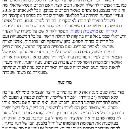
כמועמד אפשרי להישלח הלאה, רבים קצת האם הסרט אנטי-ישראלי ומה
זה אומר בעצם, ואז צופים בשאר הסרטים כמובן. אבל לא, אנחנו ב-2019
ועדיין המדינה היחידה על הפלנטה שצריך לזכור בה בפרס האקדמיה רק
בשביל הסיכוי להתברג לאוסקרים. בחזרה לסרט עצמו, כרגיל אצלנו
בסריטה, סרט של לפיד משמעו יותר מטקסט אחד – עופר כתב עליו גם
סקירה
וגם
מחשבות נוספות
. אפשר לקרוא שם על סיפורו של הצעיר
הישראלי שמגיע אל פריז בתקווה להתחלה חדשה, על כל המשמעויות ועם
כל הדיונים בזהות הסרט. כיוון שההפקה חצי צרפתית, אנשי הצוות
שנרשמו לאופיר ספורים: טום מרסייה בתפקיד הראשי, אוריה חייק
בתפקיד משנה, הצלם הקבוע שי גולדמן, התסריטאי הנוסף ואביו של
הבמאי חיים לפיד, העורכות ערה לפיד ז״ל ונטע בראון, המלהקת אורית
אזולאי והמאפרת הישראלית שעובדת בצרפת, נועה יהונתן. יהיה מעניין
לראות כיצד תגיב האקדמיה לעבודה האחרונה של ערה לפיד, שהייתה
מועמדת גם בשנה שעברה.
מריונטה
מדי כמה שנים מנסה את כוחו באופירים היוצר העצמאי
טומי
לנג
, עד כה
ללא הצלחה (״טאיירה״, ״פטר השלישי״, ״הולכת שבעה״). הפעם לא
רשום לתחרות שחקנו הקבוע, רוברט הניג, ואני תוהה האם נראה אותו
בסרט. מי שבטוח כאן הם לימור גולדשטיין, דב רייזר, פולי רשף ושירן
הוברמן. כרגיל אצל לנג יש כאן עירוב בין דרמה וקומדיה ועוד כרגיל – אני
לא בטוח שהבנתי את התקציר. זה מתחיל עם ״כתבת צבאית, החוקרת
בעקשנות את תעלומת היעלמותו של חייל בלבנון, הבן של דנה ברגר״.
להניח שמדובר בזמרת באותו השם? במקביל יש עניין עם מה שמתואר