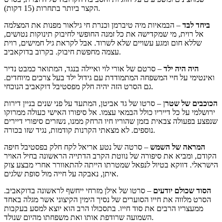
הקצר ביותר בתחרות (15 דקות).
ביחד לבד
– הבמאיות מיה טיברמן וכנרת חי גילאור מפנות את המצלמה
אל רוית, מי שמקדישה את כל זמנה החופשי לחיבוק תינוקות נטושים,
שללא חום ומגע עשויים שלא לשרוד. אבל לקראת גיל חמישים, רוית
עצמה מחפשת חיבוק. בקרוב בדוקאביב.
היה היה ילד
– סרטם של אורי לוי ואיילה בנגד, המתואר כמבט נדיר
ואינטימי על חיי המשפחה המתמודדת עם גידול ילד בעל צרכים מיוחדים.
גם הסרט הזה יהיה חלק מפסטיבל דוקאביב הנוכחי.
הכוכבים של שטר
ן – סרטו של גד אביטן, המתעד על פני שנים בניין דירות
ירושלמי על כל דייריו כולל הבמאי עצמו. אל סיפורו האישי כעולה ממרוקו
שנפצע בפעולה צבאית בזמן שהוריו חיו הרחק ממנו, נשזרים סיפורי דיירים
נוספים. לא מצאתי הקרנות קודמות, נגיד שזו בכורה.
המראה של השמש
– סרטה של נטע אריאל לקח חלק בפסטיבל חיפה
הקודם, ומביא את סיפורה של נווטת הקרב הדתייה הראשונה בחיל האויר
הישראלי. דווקא בטיול לנפאל שמטרתו הייתה להתאוורר אחרי מבצע צוק
איתן, נאבקה על חייה מול סופת שלגים.
הסוד שכולם יודעים
– סרטו של אילן מזרחי ייחשף לראשונה בדוקאביב.
הסרט מלווה את חייו הסוערים של נסיך הימין הקיצוני אשר מגלה באחד
ממעצריו הרבים את סוד חייו. בתסכולו הרב הוא יוצא למסע בעקבות
השמועה שרודפת אותו ואת משפחתו מהיום שנולד.