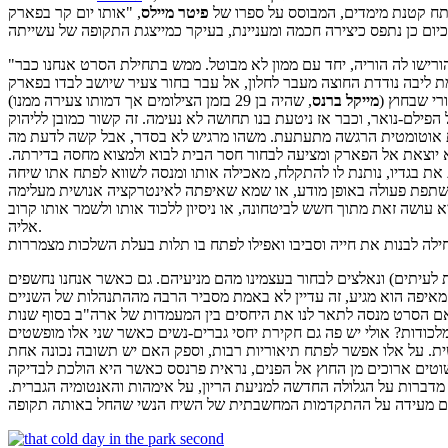
מתח קטנת מימדים, המבוסס על ספרו של
פיטר מיילס
ורישו לה הוריה, יחד עם ממון לא מבוטל. ממש בתחילת הסרט אנחנו כבר
"
 ליבה נודדת החוצה מעבר לחלון, אל עבר בחור צעיר שיושב לבדו בפארק
רי שבחוץ (
מייקל ברנס
פילם-נואר, וכבר אז ניטעת בנו תחושה לא נעימה. זה קשור כמובן לליהוק
יא יוצאת אל הפארק ומציעה לבחור חסר הבית לבוא ולמצוא מחסה בדירתה.
שתפת פעולה באופן מודע, או שמא שאיפתה לאינטרקציה אנושית מעלימה
עושה זאת מתוך חשש לביטחונה, או ניסיון ללכוד אותו ולשמר אותו קרוב
אליה.
ות לעיתים) ונאלצים לבחור בעצמינו מהם מניעיהם. גם כאשר אנחנו נחשפים
– האם הסרט מנסה לתאר לנו את היחסים בין המעמדות של ארה"ב בסוף שנות
לכודות? אולי יש פה גם חקירת יחסי גברים-נשים כאשר שני אלו מופשטים
טים ארוכים מן החוץ אל הפנים, נראית פרנסס כאשר היא הולכת לבדיקה
מדברות על הגלולה החדשה למניעת הריון, על אימהות והאנטומיה הגברית.