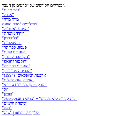
בפרקים הקודמים של "סרטים מן העבר":
"נהר אדום"
"אגדה"
"מוות מוחי"
טרילוגיית "מקס הזועם"
"המסע לאיטליה"
"ריקוד מושחת"
"דליקטסן"
"ההיעלמות"
"פעמון, ספר ונר"
"העגורים עפים"
"הקו הכחול הדק"
"דוקטור ז'יוואגו"
"הנערים בחבורה"
"הבריחה מניו יורק"
"ארבעת המופלאים" (1994)
"אגירה, זעם האלים"
"הנרי, דיוקן של רוצח סדרתי"
"יול"
"
פוזשן
"
"בית קברות ללא צלבים" + "פרשי האפוקליפסה"
"משחק הדמים"
"תזה"
"סלין וז'ולי יוצאות לשוט"