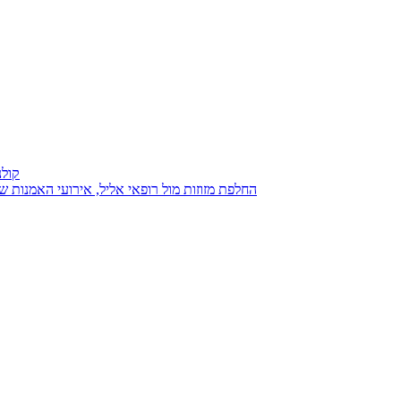
קולנ
נגנז בגנזך 20.08.2015: כנס D23, החלפת מזוזות מול רופאי אליל