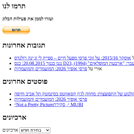
תרמו לנו
ועזרו לממן את פעילות הבלוג
תגובות אחרונות
אוסקר 2015/16: על זוכי פרסי מפעל חיים – ספייק לי וג׳ינה רולנדס
ר: "ארבעת המופלאים" (1994)
אורי
על
פרסי אופיר 2026: המועמדים והמועמדות
פוסטים אחרונים
ולנוע של התפוצצות: מחווה לג'ון קסאווטס בסינמטק תל אביב וחיפה
פרסי אופיר 2026: המועמדים והמועמדות
״Not a Pretty Picture״, סקירת MUBI
ארכיונים
ארכיונים