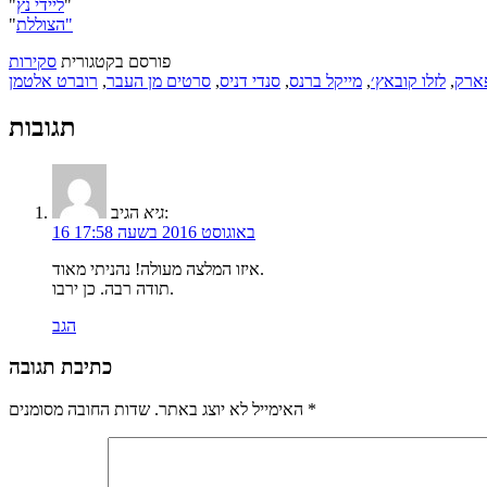
"
ליידי נץ
"
הצוללת"
"
פורסם בקטגורית
סקירות
פארק
,
לזלו קובאץ׳
,
מייקל ברנס
,
סנדי דניס
,
סרטים מן העבר
,
רוברט אלטמן
תגובות
הגיב:
גיא
16 באוגוסט 2016 בשעה 17:58
איזו המלצה מעולה! נהניתי מאוד.
תודה רבה. כן ירבו.
הגב
כתיבת תגובה
*
שדות החובה מסומנים
האימייל לא יוצג באתר.