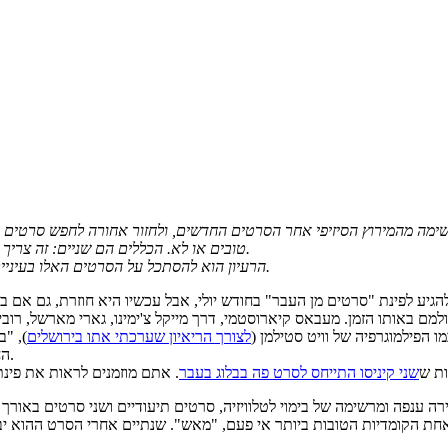
נשימה מהמירוץ הסיזיפי אחר הסרטים החדשים, ולחזור אחורה לחפש סרטים 
טובים או לא. הכללים הם שניים: זה צריך להיות סרט שלא ראיתי מעולם, וזה צריך להיות סרט שגילו מינימום 20 שנה.
הרעיון הוא להסתכל על הסרטים האלו בעיניים עכשוויות ולראות מה השתנה לא רק בעולם הקולנוע, אלא גם בנו כצופים.
יע לפינת "סרטים מן העבר" בחודש יולי, אבל עכשיו היא חוזרת, גם אם בא
 באותו הזמן. מעבאס קיארוסטמי, דרך מייקל צ'ימינו, גארי מארשל, רובין ה
 הפילמוגרפיה של וויט סטילמן (
לצורך הריאיון שערכתי אתו בירושלים
), "
החושים" בין היתר, אבל אף אחד מהם לא גרם לי לרצות לרוץ ולכתוב עליהם.
ות ש
שני קיניסו התייחס לסרט פה בבלוג בעבר
וריו קריירה ענפה ומרשימה של בימוי לטלוויזיה, סרטים תיעודיים ושני סרטים ב
חת הקומדיות הטובות ביותר אי פעם, "מאש". שנתיים אחרי הסרט ההוא יבי