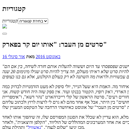
קטגוריות
קטגוריות
סרטים מן העבר: "אותו יום קר בפארק"
16 באוגוסט 2016
מאת
אור סיגולי
ישנים שפספסתי עד היום וששווה להעלות אותם חזרה לשיחה, בין אם הם
"
יחור מה. האמת היא שעל הנייר, יולי סיפק לא מעט הזדמנויות לבדוק כמה
ארדי, ז'אק רופיו, הקטור בבנקו ועוד. אין ספק שזה היה חודש קשוח. אני
בחורים רעים", סרטה הראשון של קלי רייכרהארט "נהר דשא", ו"אימפריית
אורך מלא, הוא עדיין לא שכלל את הסגנון המפורסם שלו, זה שיהפוך אותו לאחד
ים את אחד המערבונים המהוללים של הוליווד, "הקלפן והיצאנית", ולאחר
" ותהילת עולם.
מכן יגיעו "שלום לנצח", "
נאשוויל