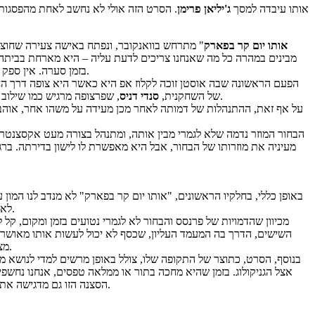
, "אותו יום קר בפארק" (That Cold Day in the Park), אותו עיבדה למסך
ג'יליאן פרימן
. הסרט הזה אולי לא נחשב לאחת מהפסגות
אותו יום קר בפארק
" מתרחש בוואנקובר, ונפתח באישה צעירה שחוצה 
מבינים במהרה כל מה שאנחנו צריכים לדעת עליה – היא מארחת בביתה 
, שהיה בן 29 בזמן הצילומים אך דמותו צעירה ממנו).
בזמן סערה. אין ספק 
הפעם הראשונה שבה אוסטן זוכה לקלוז אפ היא כאשר היא צופה דרך החלו
, שפרצופה מרגיש כמו שילוב מוזר של קיילי מינו וג'וליאן מור. על מצחה הגבוה ועיניה הקטנות, דניס מייצרת אוטומטית הרגשה מתעתעת. משהו מרגיש לא בסדר, אבל קשה לדעת מה.
של השחקנית,
סנדי דניס
על אף זאת, ההתנהלות של דמותה לאחר מכן מעידה על משהו אחר, אוהב וח
הבחור המוזר נדמה שלא לגמרי מבין אותה, ומתנהל בצורה מעט אקסצנט
מעיניה את מוזרותו של הבחור, אבל היא מאפשרת לו לישון בדירתה. ברג
באופן כללי, בחלקיו הראשונים, "אותו יום קר בפארק" לא מנדב לנו המון
לאותו בחור מסתורי בסביבתו הטבעית מחוץ לטווח הראייה של פרנסס, ומבינים מאיפה הוא מגיע, זה עדיין לא באמת מסביר הרבה מההתנהלות של השניים.
מכיוון שהדמויות של פרנסס והבחור לא לגמרי נטועים בזמן ומקום, ק
השישים, הדרך בה המעמד העליון, שכסף לא יכול לעשות אותו מאושר, 
מצרכים חברתיים, או באופן כללי מה בדידות וניתוק יכולים לעשות לרוח האנושית. על אלו אפשר לפתח תיאוריות רבות, וספק האם יש תשובה נכונה אחת.
בנוסף, הסרט, כתוצר של התקופה שלו, צולל באופן מרשים למדי לנושא
אצל הגניקולוג. בזמן שהיא מחכה בתור או ממלאה טפסים, אנחנו נחשפי
הסצנה הזו גם מדגישה את הזרות של פרנסס לנושא (אנחנו אפילו לא יודעים האם היא בתולה או לא) וגם מעידה על ההתקדמות המחשבתית של השיח הנשי שהחל באותה תקופה.