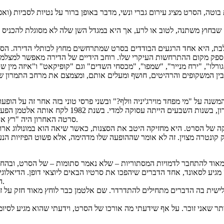
 הסרט מציג עירום גברי ונשי, מדבר באופן ברור על נטיות לסביות (ואפילו מ
 שבחוץ משתנה, לטוב או לרע, אך היא במגדל השן שלה לא מסוגלת להכניס 
לבת, היא אחד הרגעים הבודדים בסרט שמתרחשים מחוץ לכותלי הדירה. הסרט 
א ספק מקום ההתרחשות העיקרי שלו. רוחב הידיים של הדירה מאפשר למצלמ
רלו", "ירח מנייר", "שמפו", "מכסחי השדים" וגם "קופיקאט" ו"איזה מין
תם בין המשקופים והרהיטים, חושף ומעלים אותם, ומצמצם את מרחב התמרו
 על "מי מפחד מוירג'יניה וולף?" ובשני פרסי טוני בזה אחר זה על הופעו
אלטמן מיעטה להופיע בסרטים, אך בשילוב תפקידיה ב
סרטה האחרון היה "רץ אינדיאני" המצוין של שון פן, והיא מתה בשנת 1992 מסרטן השחלות, בגיל 54.
 של הסרט. היא מחזיקה היטב את הסצנות, כאשר שיאה הוא במונולוג ארוך וי
קונטרה מצוין. זה לא אומר שההופעה שלו מדהימה, אלא פשוט הפיזיות הנע
מאוד להתחבר לדמויות המסתוריות – שלא נאמר סתומות – של הסרט, ובהח
גיע לסאונד, אחד הדברים שיהפכו את סרטיו הבאים ליוצאי דופן. הדיאלוג
התחושה שאליה הוא מכוון בסצנות, בין אם תודעה קורסת, קליניות או כאוס.
שלישית בה הדברים מתחילים להתדרדר. שם אלטמן כבר לוחץ מאוד חזק על ז
שאני זוכר. על אף שידעתי מה אורכו של הסרט, וידעתי שהוא מגיע לסיומו, 