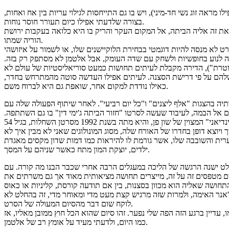
ראה זוג נשי חד-מיני), ויש בו גם התייחסות לגילוי עריות בין אח ואחות,
בצורה שלדעתי אפילו כיום תעורר חוסר נוחות.
את זה אליה הביתה, אל המקום העקר והריק בו היא כלואה בעקבות ירושת
הוריה שמתו.
לא מנסה להיות דוגמטי בבחירת הלוקיישנים שלו, או לשמור על איזושהי
ה לנוע בחופשיות ולשחק עם שדה העומק, אבל אלטמן לא מסתפק רק בזה.
 שוטרת"), הדירה מקבלת לעיתים תחושות כמעט סוריאליסטיות של עולם לא
ן שלהם על פי דרישת הסצנה. לעיתים אפילו העדשה סוטה מהמתרחש בחדר,
כאילו נודדת למקום אחר, שואפת גם היא לברוח משם.
תיה בהצגות "אלף ליצנים" ו"כל יום רביעי". לאחר שיתוף הפעולה שלה עם
טלוויזיה ובתיאטרון, בשנות השבעים הייתה עסוקה למדי. בשנת 1982 לקח אותה אלטמן הפעם אל הבמה, לעיבוד שעשה לסרטו "חזור הביתה ג'ימי דין" בו גם השתתפה.
וצא דופן בחדרו של האורח שלה, מסוג המונולוגים שאני לא מבין איך לא
רית והשובבה שלו, אשר גורמת לו להיראות כמו דמות שדון מקסים מאגדת
ילדים, יוצקת המון מתח כאשר שניהם על המסך.
לט ישנה הרגשה של הליכה במעגלים הרבה אחרי שכבר הבנו מה קורה. עם
ים מטפסים זה על זה, מייצרים תחושה מציאותית מאוד אך גם משרתים את
'אנר האימה, ולמרות שזה מרגיש קצת מעט מדי ומאוחר מדי, זה בהחלט לא
לוקח שום דבר מהסיום המעולה של הסרט.
עדיין ברגע הזה הפה שלי נפער. זהו סיום שהוא הכל חוץ ממובן מאליו, אז
כמו היום, ולדעתי מעיד על אומץ רב של אלטמן.