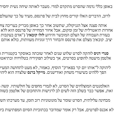
באופן כללי נדמה שהסרט מתקדם למדי. מעבר לאותה שיחה נשית יחסית בוטה,
לרוב, הדברים האלו קורים מחוץ לבית של פרנסס, מעיד על כך שהעולם
אותה סצנה אצל הגניקולוג, שתשוב אחר כך באופן מבריק בעריכה צו
אחדות תיאטרלית של זמן ומקום, אבל איזור המחייה של פרנסס הוא לל
בעזרת העבודה של הצלם המוכשר והידוע
לזלו קובאץ'
("אדם בעקבות גו
יציב. קובאץ' מצלם את פרנסס והבחור דרך זגוגיות מעוותות, כולא או
סנדי דניס
לוהקה לסרט שלוש שנים לאחר שזכתה באוסקר בקטגורית המשנה
ליהוקה ל"אותו יום קר בפארק" הוסיף, כאמור, לא מעט לתחושה המעיקה
הפך ללהיט בשיעורי משחק ואודישנים.
מייקל ברנס
שלצדה הוא ליהוק 
האלמנטים המוצלחים של הסרט, לא לגמרי מחפים על חולשותיו. קשה 
זאת, אפשר כבר בשלב הזה לשים לב לרגישות והתחכום של אלטמן כשזה מ
מבחינה עלילתית, הסרט שומר על מונוטוניות רוב הזמן, עד מערכתו ה
לא אכנס לפרטים, אבל רק אומר שמדובר בכתוביות הסיום המפתיעות ביותר 