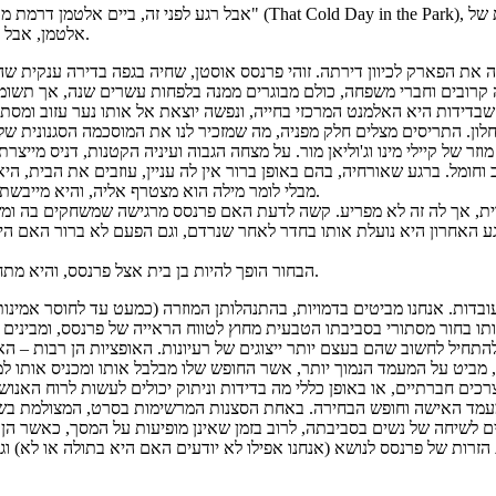
 של
אבל רגע לפני זה, ביים אלטמן דרמת 
אלטמן, אבל כיום כן נתפס כיצירה חכמה ומעניינת, בעיקר כמייצגת התקופה של עשייתה.
את הפארק לכיוון דירתה. זוהי פרנסס אוסטן, שחיה בגפה בדירה ענקית שה
קרובים וחברי משפחה, כולם מבוגרים ממנה בלפחות עשרים שנה, אך תשומת
שבדידות היא האלמנט המרכזי בחייה, ונפשה יוצאת אל אותו נער עזוב ומסתו
ן. התריסים מצלים חלק מפניה, מה שמזכיר לנו את המוסכמה הסגנונית של ה
ומל. ברגע שאורחיה, בהם באופן ברור אין לה עניין, עוזבים את הבית, ה
מבלי לומר מילה הוא מצטרף אליה, והיא מייבשת את בגדיו, נותנת לו להתקלח, מאכילה אותו ומנסה לשווא לפתח אתו שיחה.
רית, אך לה זה לא מפריע. קשה לדעת האם פרנסס מרגישה שמשחקים בה ומ
ע האחרון היא נועלת אותו בחדר לאחר שנרדם, וגם הפעם לא ברור האם היא 
הבחור הופך להיות בן בית אצל פרנסס, והיא מתחילה לבנות את חייה וסביבו ואפילו לפתח בו תלות בעלת השלכות מצמררות.
 עובדות. אנחנו מביטים בדמויות, בהתנהלותן המוזרה (כמעט עד לחוסר אמינ
ל להתחיל לחשוב שהם בעצם יותר ייצוגים של רעיונות. האופציות הן רבות 
מביט על המעמד הנמוך יותר, אשר החופש שלו מבלבל אותו ומכניס אותו למ
 מעמד האישה וחופש הבחירה. באחת הסצנות המרשימות בסרט, המצולמת בשו
ם לשיחה של נשים בסביבתה, לרוב בזמן שאינן מופיעות על המסך, כאשר הן 