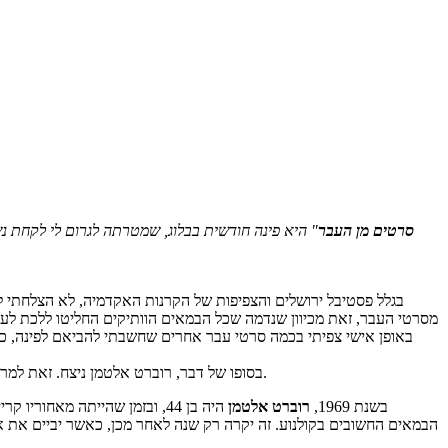
סרטים מן העבר
" היא פינה חודשית בבלוג, שמטרתה לגרום לי לקחת 
בגלל פסטיבל ירושלים והצפיפות של הקרנות האקדמיה, לא הצלחתי להג
מסרטי העבר, זאת מכיוון שנדמה שכל הבמאים הוותיקים החליטו ללכת לעולמם
באופן אישי צפיתי בכמה סרטי עבר אחרים שחשבתי להביאם לפינה, כמו
. אתם מוזמנים לראות את פינת "סרטים מן העבר" של אוגוסט כאיזושהי הרחבה של הטקסט המעניין שלו.
בסופו של דבר, רוברט אלטמן ניצח. זאת למר
בשנת 1969,
רוברט אלטמן
היה בן 44, ובזמן שהייתה מאח
הבמאים החשובים בקולנוע. זה יקרה רק שנה לאחר מכן, כאשר יביים את א