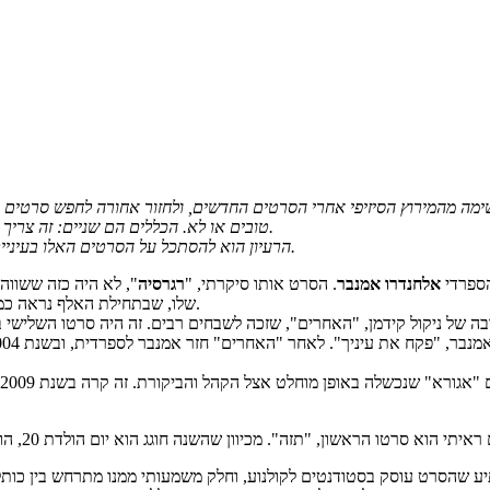
שימה מהמירוץ הסיזיפי אחרי הסרטים החדשים, ולחזור אחורה לחפש סרטים 
טובים או לא. הכללים הם שניים: זה צריך להיות סרט שלא ראיתי מעולם, וזה צריך להיות סרט שגילו מינימום 20 שנה.
הרעיון הוא להסתכל על הסרטים האלו בעיניים עכשוויות ולראות מה השתנה לא רק בעולם הקולנוע, אלא גם בנו כצופים.
הספרדי
אלחנדרו אמנבר
. הסרט אותו סיקרתי, "
רגרסיה
", לא היה כזה ששווה
שלו, שבתחילת האלף נראה כמו מי שבדרכו להיות אחד הבמאים המהוללים ביותר בקולנוע העולמי, ונעלם.
 העולמי בשנת 2001 עם סרט האימה בכיכובה של ניקול קידמן, "האחרים", שזכה לשבחים רבים. 