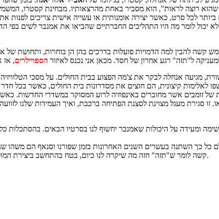
 שהוא רוצה לראות", הוא מסביר באחת מהרצאותיו. מבחינת קסטרו, המשמ
שוחה בתולדות הקולנוע הספרדי של המאה ה-20, ולכן אני לא יכול לומר מה היו התהליכים החברתיים שה
מש קשה להבין למה הדמויות פועלות בדרכים בהן הן בוחרות, ותחושת של 
מעניקה ל"תזה" רגע אחרון של חסד. מכאן אני נכנס לאיזור
הספויילרים
ת, מגיעה אנחלה לבקר את צ'מה הפצוע בבית החולים. על מסכי הטלוויזיה
פו לאלימות קיצונית, הם חוצים את מסדרונות בית החולים, כאשר בכל חדר או
ל זומבים אשר מחוברים באינפוזיה לרוע המסוקר במשדרי החדשות. כאשר הז
ה ומעידה על היכולות שאמנבר יחשוף לנו בסרטיו הבאים. בהסתכלות כללי
לם כל כך השתנה בעשרים השנים האחרונות בזמן שפורנו וסנאף הם משהו שנ
קשה לומר ש"תזה" חזה מה שיקרה לנו כיום, בטח בהתחשב ביצירת המופת של קרוננברג משנת 1983, אבל יש בו הרבה מה להעריך ולחשוב לאחריו.