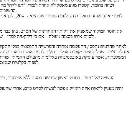
ושחה בחומר, קטסרו מגיע מאסקולה אחרת לגמרי. "תנו לקהל מה
החשובים ביותר לכל סרט, כאשר יצירה אומנותית או עשייה אישית צריכים לפנות את מקומם הצידה. הסרט נועד לשרת את הקהל, שיודע הכי טוב מה הוא צריך.
לצערי אינני 
את חוסר המיקוד שמאפיין את דקותיו האחרונות של הסרט, בהן כבר מ
, אז אתם יכולים לפסוח על הרגע הזה אם אינכם רוצים לדעת כיצד הסרט נחתם.
ולסיים אותו בסצנה מעולה – אם כי דידקטית למדי – ש
לאחר שהרעים נתפסו, התעלומה נפתרה והפרשייה התפוצצה בכלי התקשור
אנחלה וצ'מה, שגילו לאילו מקומות אפלים יכולים להגיע אנשים לאחר שנחש
הממלכתית, אשר עוסקת באובססיביות באלימות מהעולם האמיתי. שורות ש
לצפות בקלטות שנמצאו. זו סגירת מעגל מצוינת לסצנת הפתיחה ברכבת, ואיך העמידות שלנו לזוועה רק הולכת וגדלה למימדים מדאיגים, בעיקר בזכות אנשי החינוך והתקשורת.
העשייה של "
תזה
", כסרט ראשון שנעשה כמעט ללא אמצעים, מרשימ
יהיה מעניין לראות איזה רימייק אפשר לעשות לסרט כיום, אחרי שהעו