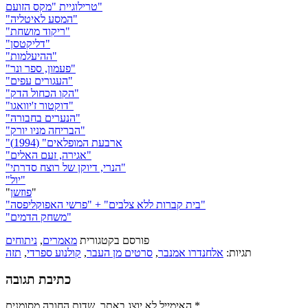
טרילוגיית "מקס הזועם"
"המסע לאיטליה"
"ריקוד מושחת"
"דליקטסן"
"ההיעלמות"
"פעמון, ספר ונר"
"העגורים עפים"
"הקו הכחול הדק"
"דוקטור ז'יוואגו"
"הנערים בחבורה"
"הבריחה מניו יורק"
"ארבעת המופלאים" (1994)
"אגירה, זעם האלים"
"הנרי, דיוקן של רוצח סדרתי"
"יול"
"
פוזשן
"
"בית קברות ללא צלבים" + "פרשי האפוקליפסה"
"משחק הדמים"
פורסם בקטגורית
מאמרים
,
ניתוחים
תגיות:
אלחנדרו אמנבר
,
סרטים מן העבר
,
קולנוע ספרדי
,
תזה
כתיבת תגובה
*
שדות החובה מסומנים
האימייל לא יוצג באתר.