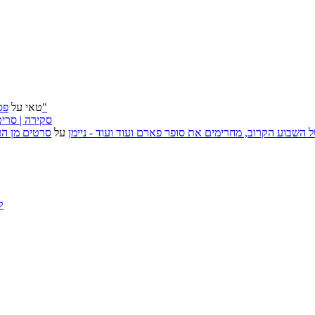
פסטיבל ירושלים 2026: "שעתיד לבוא", "הכדור השחור", "ארץ אבות"
טאי
על
״בוסית בהפרעה״ (I Want Your Sex), סקירה
, אירועי האמנות של השבוע הקרוב, מחרימים את סופר פארם ועוד ועוד - ניימן
על
סרטים מן העב
ק