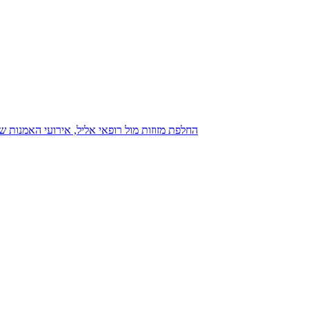
נגנז בגנזך 20.08.2015: כנס D23, החלפת מזוזות מול רופאי אליל