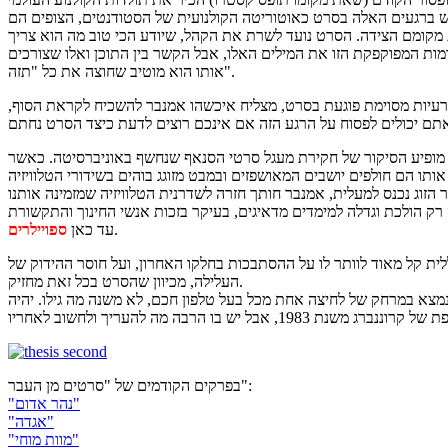
ש ברגעים האלה בסרט כאוטוריטה הקולנועית של הסטודנטים, הצופים הם
ביאו את אמנבר לשים בפי הדמות המפוקפקת הזו את המילים האלו, אבל הקשר בין התוכן ואלו שצורכים
אותו הוא מוטיב שחוצה את כל "תזה".
ארעיות מסוימת פוגעת בסרט, מצליח איכשהו אמנבר להשכיח לקראת הסוף,
 מופיע הסיקור של חקירת מעגל סרטי הסנאף שנחשף באוניברסיטה. כאשר
תו הם חולפים יושבים המאושפזים ובמבט מזוגג בוהים בשידורי הטלוויזיה
וג נכנס למעלית, אמנבר חותך חזרה לשדרנית הטלוויזיה שמזמינה אותנו
.
עד כאן
ספויילרים
ת קל מאוד לוותר לו על ההסתבכות בחלקו האחרון, ועל חוסר ההידוק של
העלילה, מכיוון שהסרט בכל זאת מחזיק.
מצא במרחק של לחיצה אחת מכל בעל טלפון חכם, לא משנה מה גילו. יהיה
בפרקים הקודמים של "סרטים מן העבר":
"נהר אדום"
"אגדה"
"מוות מוחי"