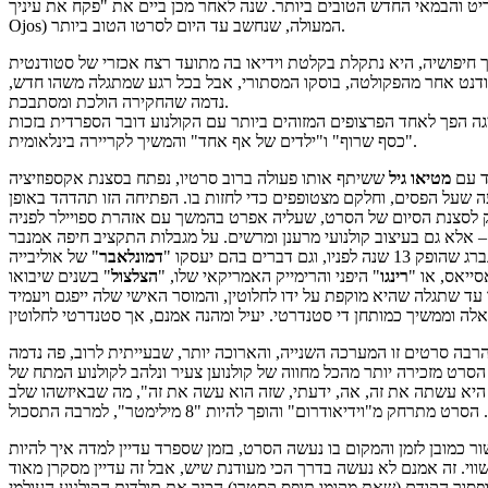
במאי החדש הטובים ביותר. שנה לאחר מכן ביים את "פקח את עיניך" (Abre Los
Ojos) המעולה, שנחשב עד היום לסרטו הטוב ביותר.
חיפושיה, היא נתקלת בקלטת וידיאו בה מתועד רצח אכזרי של סטודנטית
טודנט אחר מהפקולטה, בוסקו המסתורי, אבל בכל רגע שמתגלה משהו חדש,
נדמה שהחקירה הולכת ומסתבכת.
ה הפך לאחד הפרצופים המזוהים ביותר עם הקולנוע דובר הספרדית בזכות
"כסף שרוף" ו"ילדים של אף אחד" והמשיך לקריירה בינלאומית.
ד עם
מטיאו גיל
ששיתף אותו פעולה ברוב סרטיו, נפתח בסצנת אקספוזיציה
שעל הפסים, וחלקם מצטופפים כדי לחזות בו. הפתיחה הזו תהדהד באופן
אלא גם בעיצוב קולנועי מרענן ומרשים. על מגבלות התקציב חיפה אמנבר
 לפניו, וגם דברים בהם יעסקו "
דמונלאבר
" של אוליבייה
סייאס, או "
רינגו
" היפני והרימייק האמריקאי שלו, "
הצלצול
 שתגלה שהיא מוקפת על ידו לחלוטין, והמוסר האישי שלה ייפגם ויעמיד
הרבה סרטים זו המערכה השנייה, והארוכה יותר, שבעייתית לרוב, פה נדמה
ט מזכירה יותר מהכל מחווה של קולנוען צעיר ונלהב לקולנוע המתח של
 היא עשתה את זה, אה, ידעתי, שזה הוא עשה את זה", מה שבאיזשהו שלב
שור כמובן לזמן והמקום בו נעשה הסרט, בזמן שספרד עדיין למדה איך להיות
ופסור הקודם (שאת מקומו תופס קסטרו) הכיר את תולדות הקולנוע העולמי