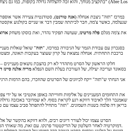
בתקציב מגוחך, והוא זכה להצלחה גדולה בקופות, כמו גם ניצחון
במרכז "תזה" ניצבת אנחלה (
אנה טורנט
), סטודנטית צעירה אשר אוספת 
שנעלמה, כאשר צ'מה, חבר לכיתתה שמבין דבר או שניים בקולנוע אקסטרי
את צ'מה מגלם
פלה מרטינז
, שעושה תפקיד נהדר, ואת בוסקו משחק
אדואר
בסנכרון עם עבודת הגמר של הגיבורה במרכזו, "
תזה
" שואל שאלות מעניי
ברכבת התחתית. אנחלה נמצאת על קרון שעוצר בעקבות תאונה, ומצטרפ
חלקו הראשון של הסרט מתהדר לא רק בהצבת נושאים מעניינים – על
בסאונד ועריכה יעילה, של העורכת בעלת השם הנפלא
מריה אלנה סיינז ד
אני הנחתי ש"תזה" ייקח לכיוונים של הסרטים שהוזכרו, בהם הדמות הר
את התחומים המעניינים על אלימות וחווייתה באופן אקטיבי או על ידי צ
שאמנבר הלך לאיבוד דווקא רגע לקראת בסוף. לא שמדובר באכזבה גדולה 
בריאן דה פלמה בשנות השמונים. "תזה" מתחיל להתפתל סביב עצמו עם טו
הסרט עצמו יכול לעורר דיונים רבים, ולווא דווקא בהקשר של אלימ
דמוקרטיה לאחר השלטון של הדיקטטור פרנקו. עם זאת, מה שאותי הכי סיקרן הוא דווקא הניסיון של אמנבר להגיד משהו על הקולנוע הספרדי העכשווי. זה אמנם לא נעשה בדרך הכי מעודנת שיש, אבל זה עדיין מסקרן מאוד.
דיונים על קולנוע נוכחים בסרט בעיקר דרך דמותו של המרצה המחליף ש