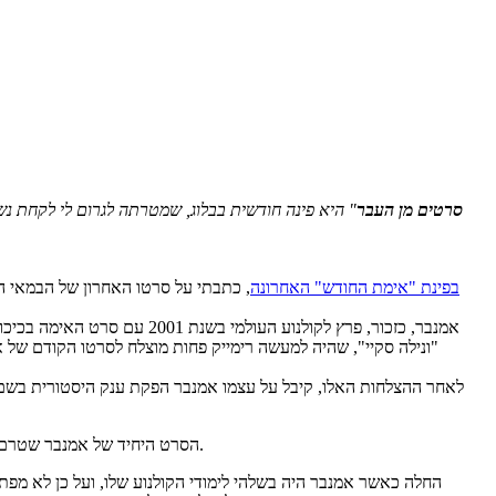
סרטים מן העבר
" היא פינה חודשית בבלוג, שמטרתה לגרום לי לקחת נ
בפינת "אימת החודש" האחרונה
, כתבתי על סרטו האחרון של הבמאי 
אמנבר, כזכור, פרץ לקולנוע
הסרט היחיד של אמנבר שטרם ראיתי הוא סרטו הראשון, "תזה". מכיוון שהשנה חוגג הוא יום הולדת 20, הוא כשיר ל"סרטים מן העבר" ולכן מיהרתי לצפות בו לטובת הפינה החודשית.