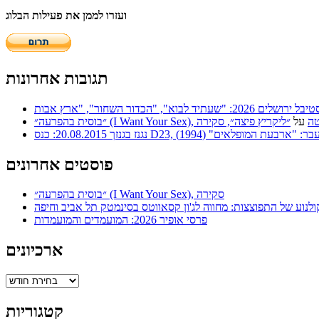
ועזרו לממן את פעילות הבלוג
תגובות אחרונות
 | סריטה
על
״ליקריץ פיצה״, סקירה
ר: "ארבעת המופלאים" (1994)
פוסטים אחרונים
״בוסית בהפרעה״ (I Want Your Sex), סקירה
ולנוע של התפוצצות: מחווה לג'ון קסאווטס בסינמטק תל אביב וחיפה
פרסי אופיר 2026: המועמדים והמועמדות
ארכיונים
ארכיונים
קטגוריות