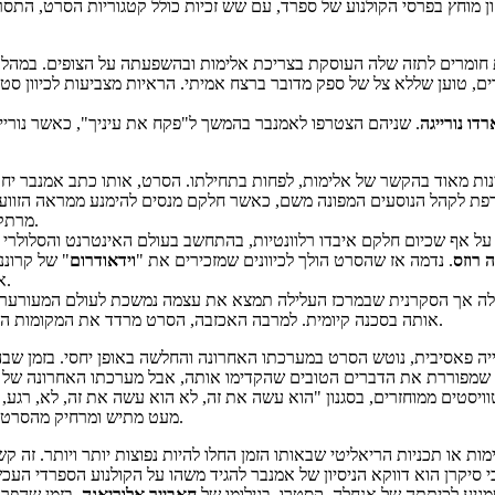
 מוחץ בפרסי הקולנוע של ספרד, עם שש זכיות כולל קטגוריות הסרט, התסריט וה
חומרים לתזה שלה העוסקת בצריכת אלימות ובהשפעתה על הצופים. במהלך 
ם, טוען שללא צל של ספק מדובר ברצח אמיתי. הראיות מצביעות לכיוון ס
דו נורייגה
. שניהם הצטרפו לאמנבר בהמשך ל"פקח את עיניך", כאשר נורייג
נות מאוד בהקשר של אלימות, לפחות בתחילתו. הסרט, אותו כתב אמנבר יח
ת לקהל הנוסעים המפונה משם, כאשר חלקם מנסים להימנע ממראה הזוועה 
מרתק לסצנת הסיום של הסרט, שעליה אפרט בהמשך עם אזהרת ספויילר לפניה.
 אף שכיום חלקם איבדו רלוונטיות, בהתחשב בעולם האינטרנט והסלולרי – 
ה רוזס
. נדמה אז שהסרט הולך לכיוונים שמזכירים את "
וידאודרום
" של קרוננברג שהופק 13 שנה
" בשנים שיבואו.
א
גילה אך הסקרנית שבמרכז העלילה תמצא את עצמה נמשכת לעולם המעורער עד
אותה בסכנה קיומית. למרבה האכזבה, הסרט מרדד את המקומות האלה וממשיך כמותחן די סטנדרטי. יעיל ומהנה אמנם, אך סטנדרטי לחלוטין.
פייה פאסיבית, נוטש הסרט במערכתו האחרונה והחלשה באופן יחסי. בזמן שב
שמפוררת את הדברים הטובים שהקדימו אותה, אבל מערכתו האחרונה של הסר
ויסטים ממוחזרים, בסגנון "הוא עשה את זה, לא הוא עשה את זה, לא, רגע,
מעט מתיש ומרחיק מהסרט. הסרט מתרחק מ"וידיאודרום" והופך להיות "8 מילימטר", למרבה התסכול.
ות או תכניות הריאליטי שבאותו הזמן החלו להיות נפוצות יותר ויותר. זה ק
מגיע לכיתתה של אנחלה, קסטרו, בגילומו של
חאבייר אלוריאגה
. בזמן שהפר