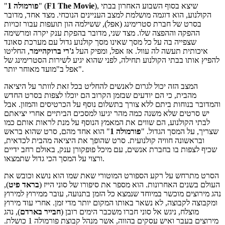
), שיצא בסוף השבוע האחרון בבתי
F1 The Movie
" (
פורמולה 1
"
הקולנוע, הוא דוגמה מושלמת למצב העניינים הנוכחי. מצד אחד, מדובר
בסרט של חברת סטרימינג (אפל), ששילמה הון תועפות עבור זכויות
ההפקה וההפצה שלו. מצד שני, מדובר בהפקת ענק יקרה ומרשימה
שצפייה בה על כל מסך שאינו מסך קולנוע גדול עם מערכת סאונד
איכותית תעשה לה עוול. אז אפל, ומפיק העל
ג'רי
ברוקהיימר
, החליטו
להפיץ אותו בבתי הקולנוע תחילה, לפני שהוא יגיע לשירות הסטרימינג של
אפל ב"מועד מאוחר יותר".
המצב הזה יכול לגרום לאנשים להחליט בכל זאת לוותר על היציאה
מהבית, כי הם יודעים שבזמן הקרוב הם יוכלו לצפות בסרט החדש
והמדובר בנוחות ביתם ללא צורך בתשלום נוסף על הכרטיסים והמזון. אבל
יש סרטים שלא משנה כמה מהר יגיעו למסכים הביתיים אחרי יציאתם
לבתי הקולנוע, הם שווים את המאמץ הנוסף על מנת לראות אותם כמו
שצריך, על המסך הגדול. "
פורמולה 1
" הוא אחד מהם, סרט שהוא בראש
ובראשונה חוויה קולנועית. סרט שהופך את היציאה מהבית לכדאית,
שכיף לצפות בו בחברת אנשים, עם מיכל פופקורן ענק, באולם רחב ידיים
ורצוי על המסך הכי גדול שתמצאו.
הסרט מתרחש על רקע הספורט המוטורי שאת שמו הוא נושא וכובש את
העולם בשנים האחרונות. הוא מספר את סיפורו של סוני הייז (
בראד פיט
),
נהג מירוצים מוכשר במיוחד שנמצא כל הזמן בתנועה, עובר ממירוץ למירוץ
ומקבוצה לקבוצה, לא נשאר באותו המקום יותר מדי זמן. אחרי עוד מירוץ
מוצלח, ניגש אל סוני חברו משכבר הימים רובן (
חבייר בארדם
), נהג
מירוצים בעבר ואיש עסקים בהווה, אשר מנהל קבוצת פורמולה 1 כושלת.