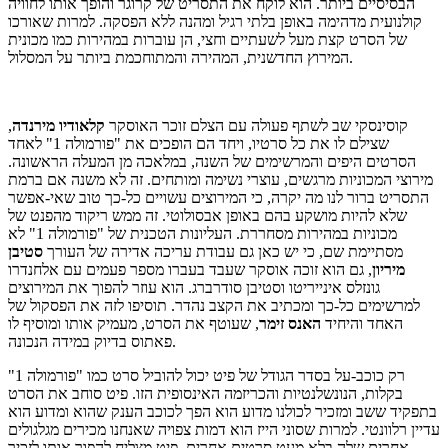
הבסיסיים ביותר. הוא לוקח את התסריט של קרוגר והופך אותו לחוויה
קולנועית מדהימה באופן בלתי רגיל ומהנה ללא הפסקה. למרות שאורכו
של הסרט קצת מעל לשעתיים וחצי, הן עוברות במהירות כמו מכונית
המירוץ החדשנית, המהירה והמתוחכמת ביותר על המסלול.
קוסינסקי שב לשתף פעולה עם הצלם זוכר האוסקר
קלאודיו מירנדה
,
שצילם לו את כל סרטיו, ויחד הם הופכים את "פורמולה 1" לאחד
הסרטים היפים והמרשימים של השנה, במלאכה מן המעלה הראשונה.
מירוצי המכוניות מרגשים, עוצרי נשימה ומותחים. זה לא משנה אם ברמת
התסריט ברור לנו מה יקרה, כי המירוצים עשויים כל-כך טוב שאי-אפשר
שלא להיות מושקע בהם באופן אבסולוטי. זה ממש ריקוד מהפנט של
מכוניות במהירות מסחררת. העליונות הטכנית של "פורמולה 1" לא
מסתיימת שם, כי יש כאן גם עבודת עריכה אדירה של העורך
סטיבן
מיריון
, גם הוא זוכה אוסקר שעבד בעברו מספר פעמים עם אלחנדרו
גונזלס אינייריטו וסטיבן סודרברג. הוא עוזר להפוך את המירוצים
למרשימים כל-כך ומכתיב את הקצב נהדר. תוסיפו לזה את הפסקול של
האחד והיחיד
האנס זימר
, שעוטף את הסרט, מעמיק אותו ומוסיף לו
פאתוס בדיוק במידה הנכונה.
רק כוכב-על בסדר הגודל של פיט יכול להוביל סרט כמו "פורמולה 1"
בקלות, הנונשלנטיות והכריזמה האינסופית הזו. פיט סוחב את הסרט
בתפקיד ששב ומזכיר לכולנו מדוע הוא הפך לכוכב הענק שהוא ומדוע הוא
עדיין רלוונטי. למרות שסוני הייז הוא דמות צפויה שאנחנו מכירים מגלגולים
אחרים שלה בלא מעט סרטים אחרים, פיט מצליח להפוך אותו לזכיר