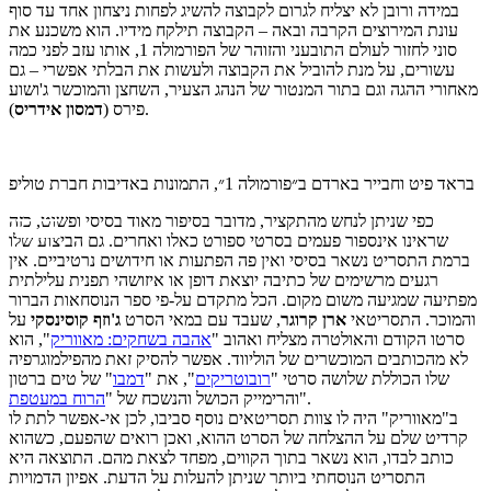
במידה ורובן לא יצליח לגרום לקבוצה להשיג לפחות ניצחון אחד עד סוף
עונת המירוצים הקרבה ובאה – הקבוצה תילקח מידיו. הוא משכנע את
סוני לחזור לעולם התובעני והזוהר של הפורמולה 1, אותו עזב לפני כמה
עשורים, על מנת להוביל את הקבוצה ולעשות את הבלתי אפשרי – גם
מאחורי ההגה וגם בתור המנטור של הנהג הצעיר, השחצן והמוכשר ג'ושוע
).
פירס (
דמסון אידריס
בראד פיט וחבייר בארדם ב״פורמולה 1״, התמונות באדיבות חברת טוליפ
כפי שניתן לנחש מהתקציר, מדובר בסיפור מאוד בסיסי ופשוט, כזה
שראינו אינספור פעמים בסרטי ספורט כאלו ואחרים. גם הביצוע שלו
ברמת התסריט נשאר בסיסי ואין פה הפתעות או חידושים נרטיביים. אין
רגעים מרשימים של כתיבה יוצאת דופן או איזושהי תפנית עלילתית
מפתיעה שמגיעה משום מקום. הכל מתקדם על-פי ספר הנוסחאות הברור
והמוכר. התסריטאי
ארן
קרוגר
, שעבד עם במאי הסרט
ג'וזף קוסינסקי
על
סרטו הקודם והאולטרה מצליח ואהוב "
אהבה בשחקים: מאווריק
", הוא
לא מהכותבים המוכשרים של הוליווד. אפשר להסיק זאת מהפילמוגרפיה
שלו הכוללת שלושה סרטי "
רובוטריקים
", את "
דמבו
" של טים ברטון
".
והרימייק הכושל והנשכח של "
הרוח במעטפת
ב"מאווריק" היה לו צוות תסריטאים נוסף סביבו, לכן אי-אפשר לתת לו
קרדיט שלם על ההצלחה של הסרט ההוא, ואכן רואים שהפעם, כשהוא
כותב לבדו, הוא נשאר בתוך הקווים, מפחד לצאת מהם. התוצאה היא
התסריט הנוסחתי ביותר שניתן להעלות על הדעת. אפיון הדמויות