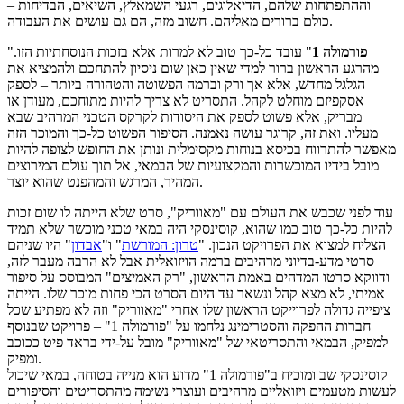
וההתפתחות שלהם, הדיאלוגים, רגעי השמאלץ, השיאים, הבדיחות –
כולם ברורים מאליהם. חשוב מזה, הם גם עושים את העבודה.
פורמולה 1
" עובד כל-כך טוב לא למרות אלא בזכות הנוסחתיות הזו.
"
מהרגע הראשון ברור למדי שאין כאן שום ניסיון להתחכם ולהמציא את
הגלגל מחדש, אלא אך ורק וברמה הפשוטה והטהורה ביותר – לספק
אסקפיזם מוחלט לקהל. התסריט לא צריך להיות מתוחכם, מעודן או
מבריק, אלא פשוט לספק את היסודות לקרקס הטכני המרהיב שבא
מעליו. ואת זה, קרוגר עושה נאמנה. הסיפור הפשוט כל-כך והמוכר הזה
מאפשר להתרווח בכיסא בנוחות מקסימלית ונותן את החופש לצופה להיות
מובל בידיו המוכשרות והמקצועיות של הבמאי, אל תוך עולם המירוצים
המהיר, המרגש והמהפנט שהוא יוצר.
עוד לפני שכבש את העולם עם "מאווריק", סרט שלא הייתה לו שום זכות
להיות כל-כך טוב כמו שהוא, קוסינסקי היה במאי טכני מוכשר שלא תמיד
הצליח למצוא את הפרויקט הנכון. "
טרון: המורשת
" ו"
אבדון
" היו שניהם
סרטי מדע-בדיוני מרהיבים ברמה הויזואלית אבל לא הרבה מעבר לזה,
ודווקא סרטו המדהים באמת הראשון, "רק האמיצים" המבוסס על סיפור
אמיתי, לא מצא קהל ונשאר עד היום הסרט הכי פחות מוכר שלו. הייתה
ציפייה גדולה לפרוייקט הראשון שלו אחרי "מאווריק" וזה לא מפתיע שכל
חברות ההפקה והסטרימינג נלחמו על "פורמולה 1" – פרויקט שבנוסף
למפיק, הבמאי והתסריטאי של "מאווריק" מובל על-ידי בראד פיט ככוכב
ומפיק.
קוסינסקי שב ומוכיח ב"פורמולה 1" מדוע הוא מנייה בטוחה, במאי שיכול
לעשות מטעמים ויזואליים מרהיבים ועוצרי נשימה מהתסריטים והסיפורים