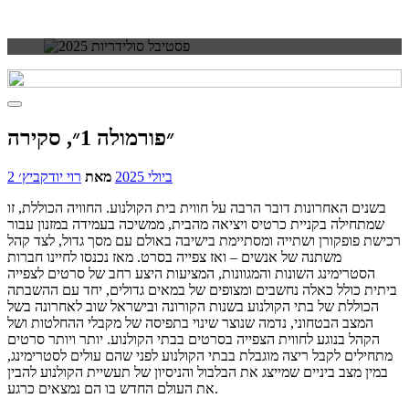
״פורמולה 1״, סקירה
2 ביולי 2025
מאת
רוי יודקביץ׳
בשנים האחרונות דובר הרבה על חווית בית הקולנוע. החוויה הכוללת, זו
שמתחילה בקניית כרטיס ויציאה מהבית, ממשיכה בעמידה במזנון עבור
רכישת פופקורן ושתייה ומסתיימת בישיבה באולם עם מסך גדול, לצד קהל
משתנה של אנשים – ואז צפייה בסרט. מאז נכנסו לחיינו חברות
הסטרימינג השונות והמגוונות, המציעות היצע רחב של סרטים לצפייה
ביתית כולל כאלה נחשבים ומצופים של במאים גדולים, יחד עם ההשבתה
הכוללת של בתי הקולנוע בשנות הקורונה ובישראל שוב לאחרונה בשל
המצב הבטחוני, נדמה שנוצר שינוי בתפיסה של מקבלי ההחלטות ושל
הקהל בנוגע לחווית הצפייה בסרטים בבתי הקולנוע. יותר ויותר סרטים
מתחילים לקבל ריצה מוגבלת בבתי הקולנוע לפני שהם עולים לסטרימינג,
במין מצב ביניים שמייצג את הבלבול והניסיון של תעשיית הקולנוע להבין
את העולם החדש בו הם נמצאים כרגע.