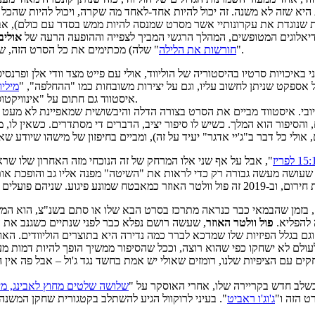
א שזה לא משנה. זה יכול להיות אחד-לאחד מה שקרה, ויכול להיות שהכל 
ת שנוגדת את עקרונותיי אשר מסרט שמנסה להיות ממש בסדר עם כולם), אב
הדיאלוגים המטופשים, המהלך הרגשי המביך לצפייה וההופעה הרעה של
אוליבי
" שלה) מכתימים את כל הסרט הזה, שחוץ מהחלק הזה, אציין בהפתעה גמורה, הוא הרבה יותר טוב ממה שציפיתי.
"
חורשות את הלילה
י הכי קיצוני באיכויות סרטיו בהיסטוריה של הוליווד, אולי עם פייט מצד וודי אלן
אספקט שניתן לחשוב עליו, וגם על יצירות משובחות כמו "ההחלפה", "
מיליו
איסטווד גם חתום על "אינוויקטוס", "גראן טורינו" ו"מכאן והלאה", שמכאיבים לעיניים ולתודעה באופן כללי.
ובי. איסטווד מביים את הסרט בצורה הדלה והיבשושית שמאפיינת לא מעט 
 והסיפור הוא המלך. כשיש לו סיפור יציב, הדברים די מסתדרים. כשאין לו,
", אבל על אף שני אלו המרחק של זה הנוכחי מזה האחרון שלו שראי
 בזמן שהבמאי כבר כנראה מתרכז בסרט הבא שלו או סתם בשנ"צ, הוא המ
 להפליא.
פול וולטר האוזר
, שעשה רושם נפלא כבר לפני שנתיים כשגנב את 
גם בגלל הפיזיות שלו שמדכא לברר כמה נדירה היא בתוצרים הוליוודים. האו
לם לא ישחקו כפי שהוא רוצה, וככל שהסיפור ממשיך הופך להיות דמות מעניי
ים עם הציפיות שלנו, רומזים שאולי יש אמת בחשד נגד ג'ול – אבל פה אין
שלב חדש בקריירה שלו, אחרי האוסקר על "
שלושה שלטים מחוץ לאבינג, מיז
ט הזה ו"
ג'וג'ו ראביט