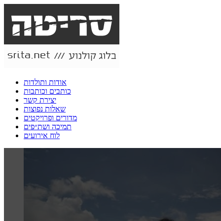
אודות ותולדות
כותבים וכותבות
יצירת קשר
שאלות נפוצות
מדורים ופרויקטים
תמיכה ושת״פים
לוח אירועים