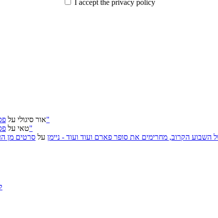
I accept the privacy policy
פסטיבל ירושלים 2026: "שעתיד לבוא", "הכדור השחור", "ארץ אבות"
אור סיגולי
על
פסטיבל ירושלים 2026: "שעתיד לבוא", "הכדור השחור", "ארץ אבות"
טאי
על
, אירועי האמנות של השבוע הקרוב, מחרימים את סופר פארם ועוד ועוד - ניימן
על
סרטים מן העב
ק