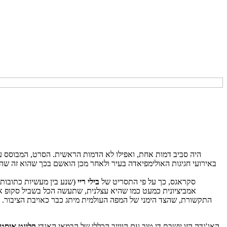
באירועי חגיגות האולימפיאדה בעיר ולאחר מכן הואשם בכך שהוא זה שה
סקראגס, כך על פי התסריט של
בילי ריי
(שנע בין מעשיות כתובות 
אמביציונית כמעט כמו שהיא עצלנית, שתעשה הכל בשביל סקופ אפי
התקשורת, שהצד הימני של המפה העולמית מיתג כבר כאויבת הציבור. 
האג'נדה הזו יושבת די טוב עם הווייב הכללי של הבמאי האגדי
קלינט איסטו