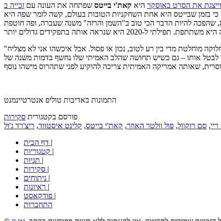
מייצגת את הסרט באוסקר
היא
קאת'י בייטס
שפתחה את העונה עם
 כי בזמן שבייטס היא אחת השחקניות הטובות בעולם, קשה לומר שפה היא
, שהפכה להיות הדבר הכי טוב ב"השמן והרזה" משנה שעברה, ופה חוטפת
לוקה מוחלטת מדי בין רע לטוב, נכון או פסול. אבל איכשהו אני לא מצליח
"
אוד לבטל אותו – גם כשיש תחושה שהלב האמיתי שלו נחשף בדמות משנה של
התמונות באדיבות טוליפ אנטרטיינמנט
פורסם בקטגורית
סקירות
ריי
,
סם רוקוול
,
פול וולטר האוזר
,
קאת'י בייטס
,
קלינט איסטווד
,
ריצ'רד ג'ול
|
דף הבית
|
קטגוריות
|
תגיות
|
סקירות
|
ניתוחים
|
ראיונות
|
פודקאסט
התחברות