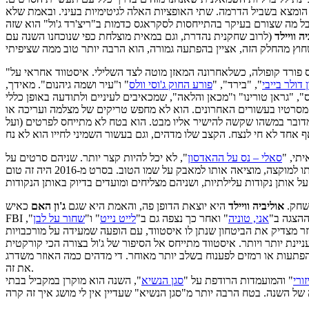
הומצא בשביל הדרמה. שתי האופציות האלה לגיטימיות בעיני. ובאמת שלא
ל מה שצורם בעיקר בהתייחסות לסקראגס כדמות ב"ריצ'רד ג'ול" הוא שזה
ה וויילד
(לרוב שחקנית נהדרת, וגם במאית מוצלחת כפי שנוכחנו השנה עם
 ופרנסיס פורד קופולה, כשלאחרונה המאזן מוטה לצד השלילי. איסטווד אחראי על
"
ן דולר בייבי
", "בירד", "
פורע החוק ג'וסי וולס
" ו"עיר ושמה גיהנום". מאידך,
מסרטיו בעשורים האחרונים. הוא לא מחפש טריקים של מצלמה ועריכה או
 מדובר במשהו שקשה להישיר אליו מבט. הוא בטח לא מתייחס לפרטים (ועל
תי, "
סאלי – נס על ההאדסון
", לא יכל להיות קצר יותר. שניהם סרטים על
אדם אמריקאי מהשורה, איש שרק מידות טובות הובילו אותו כל חייו, שעושה מעשה גבורה רק כדי לראות את "השיטה" מפנה אליו גב והופכת אותו למוקצה, מוציאה אותו למאבק על שמו הטוב. בסרט מ-2016 היה זה טום
שחק.
אוליביה וויילד
היא יוצאת הדופן פה, והאמת היא שגם
ג'ון האם
כאיש
ההצגה ב"
אני, טוניה
" ואחר כך נצפה גם ב"
לייט נייט
" ו"
שחור על לבן
",
זר מצדיק את הביטחון שנתן לו איסטווד, עם הופעה שמעידה על מורכבויות
נת יותר ויותר. איסטווד מתייחס אל הסיפור של ג'ול בצורה הכי קורקטית
 הפתעות או רמזים לפענוח בשלב יותר מאוחר. די מדהים כמה האוזר משדרג
את זה.
ורי
" והמועמדות הרודפת על "
סגן הנשיא
", השנה הוא מוקרן במקביל בבתי