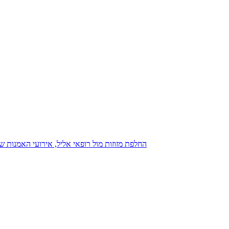
נגנז בגנזך 20.08.2015: כנס D23, החלפת מזוזות מול רופאי אליל