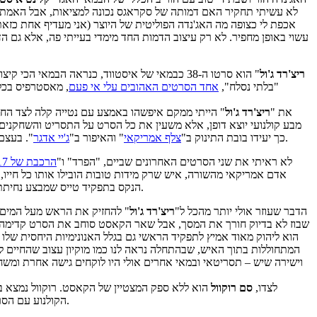
לא עשיתי תחקיר האם דמותה של סקראגס נכונה למציאות, אבל האמת הי
אכפת לי כצופה מה האג'נדה הפוליטית של היוצר (אני מעדיף אחת כזא
עשוי באופן מחפיר. לא רק עיצוב הדמות החד מימדי בעייתי פה, אלא גם 
ריצ'רד ג'ול
" הוא סרטו ה-38 כבמאי של איסטווד, כנראה הבמא
"בלתי נסלח",
אחד הסרטים האהובים עלי אי פעם
, מאסטרפיס בכל 
את "
ריצ'רד ג'ול
" הייתי ממקם איפשהו באמצע עם נטייה קלה לצד החי
מבע קולנועי יוצא דופן, אלא משעין את כל הסרט על התסריט והשחקנים,
". בעצם, אולי כל דבר ב"ג'יי אדגר" יעיד על זה), ומביים בחיפזון של מישהו שיודע שאף אחד לא חי לנצח. הקצב שלו מדהים, וגם בעשור השמיני לחייו הוא לא נח.
כך יעידו בובת התינוק ב"
צלף אמריקאי
" והאיפור ב"
ג'יי אדגר
לא ראיתי את שני הסרטים האחרונים שביים, "הפרד" ו"
הרכבת של 15:17 לפריז
הנקס בתפקיד טייס שמבצע נחיתת חירום, וב-2019 זה פול וולטר האוזר כמאבטח שמונע פיגוע. שניהם פועלים על אותן נקודות עלילתיות, ושניהם מצליחים ומועדים בדיוק באותן הנקודות.
הדבר שעוזר אולי יותר מהכל ל"
ריצ'רד ג'ול
" להחזיק את הראש מעל המים,
FBI שבוז לא בדיוק חורך את המסך, אבל שאר הקאסט סוחב את הסרט קדימה
הוא ליהוק מאוד אמיץ לתפקיד הראשי גם בגלל האנונימיות היחסית שלו ו
המתחוללות בתוך האיש, שבהתחלה נראה לנו כמו מוקיון עצוב שהחיים לעו
וישירה שיש – תסריטאי ובמאי אחרים אולי היו לוקחים גישה אחרת ומשחק
לצדו,
סם רוקוול
הוא ללא ספק המצטיין של הקאסט. רוקוול נמצא ב
". בעיני לרוקוול הגיע להשתלב בקטגורית שחקן המשנה של השנה. בטח הרבה יותר מ"סגן הנשיא" שעדיין אין לי מושג איך זה קרה.
הקולנוע עם הסר