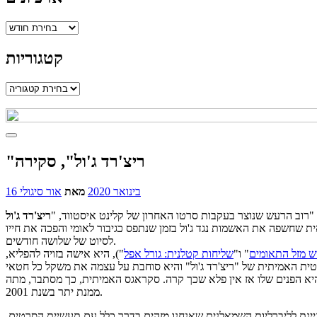
ארכיונים
קטגוריות
קטגוריות
"ריצ'רד ג'ול", סקירה
16 בינואר 2020
מאת
אור סיגולי
לה מטען נפץ
רוב הרעש שנוצר בעקבות סרטו האחרון של קלינט איסטווד, "
ריצ'רד ג'ול
 שחשפה את האשמות נגד ג'ול בזמן שנתפס כגיבור לאומי והפכה את חייו
לסיוט של שלושה חודשים.
ש מזל התאומים
" ו"
שליחות קטלנית: גורל אפל
"), היא אישה בזויה להפליא,
טית האמיתית של "ריצ'רד ג'ול" והיא סוחבת על עצמה את משקל כל חטאי
יא הפנים שלו אז אין פלא שכך קרה. סקראגס האמיתית, כך מסתבר, מתה
ממנת יתר בשנת 2001.
ניינת לליברליות השמאלנית שאנחנו מזהים בדרך כלל עם תעשיית הסרטים.