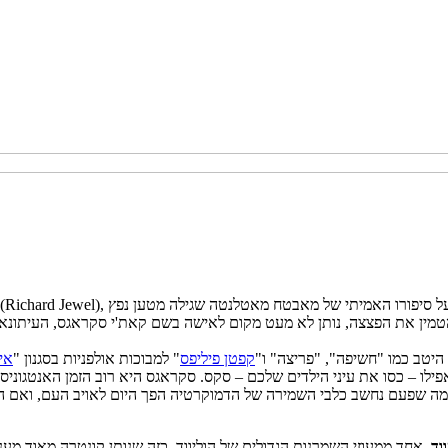
" (Richard Jewel), היה סביב דמות אחת, ואפילו לא הדמות הראשית. הסרט, המבוסס על סיפורו האמיתי של מאבטח מאטלנטה שגי
טמין את הפצצה, נותן לא מעט מקום לאישה בשם קאת'י סקראגס, העיתונאית
היטב כמו "חשיפה", "פריצה" ו"
קפטן פיליפס
" למבוכות אולפניות בסגנון "
אי
לו – כסו את עיני הילדים שלכם – סקס. סקראגס היא רוב הזמן האנטגוניס
מה שפעם נחשב כלבי השמירה של הדמוקרטיה הפך היום לאויב העם, ואם ה
וד
, אחד ממעוזי השמרנות הגדולים של הוליווד
, כזה שנותן קונטרה מאוד מע