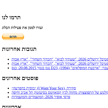
תרמו לנו
ועזרו לממן את פעילות הבלוג
תגובות אחרונות
ר: "ארבעת המופלאים" (1994)
פוסטים אחרונים
״בוסית בהפרעה״ (I Want Your Sex), סקירה
ולנוע של התפוצצות: מחווה לג'ון קסאווטס בסינמטק תל אביב וחיפה
פרסי אופיר 2026: המועמדים והמועמדות
ארכיונים