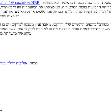
סידה כי נרשמה בטעות כראשית ולא כמשנית,
זכייה ב-NBR
מי שבסופו של דבר 
דותה הרביעית בזכות הסרט הזה. אני מצאתי את המועמדות הזו די מיותרת,
של דבר. השחקנית הטובה ביותר בסרט, אם תשאלו אותי, היא
נינה אריאנדה
כל סצנה שבה היא משתתפת. תפילתי ל-2020 היא שנראה אותה בתפקידים גדולים יותר.
, מסורבל ברגעים הרגשיים שלו, דידקטי, מאבד עניין מעצמו לפרקים ויש בו ח
אולי משהו בסיפור באמת עובד. אבל גם אם זה לא סרט לרוץ לראות, קשה מ
עיתונאית מושחתת מוסרית, שאותה אמריקה האמיתית צריכה להוקיע לפני שתהרוס מישהו נוסף.
תגיות:
אוליביה וויילד
,
בילי 