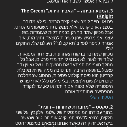
להבין איך אפשר לשבור את המעגל.
3. המסע הביתה – "האביר הירוק" (The Green
Knight)
פה אני חייב לומר שאני קצת מרמה, כי לא מדובר
בסצנה או סיקוונס, אלא ממש נתח משמעותי מהסרט.
אבל מכיוון שמדובר רק בכמה דקות שעומדות בפני
עצמן אני מרגיש שהן כשירות למצעד. וחוץ מזה, איך
אמרה ג'ניפר לופז ב"תא קטלני"? העולם שלי, החוקים
שלי.
מכיוון שמדובר בדקות האחרונות ביצירתו המפוארת
של דיויד לאורי לא אכנס ליותר מדי פרטים, אבל כל
מהלך העניינים המתאר את המשך חייו של גאווין (דב
פאטל בהופעה הרבה יותר טובה ממה שהיא מקבלת
קרדיט) הוא פיסת קולנוע פסיכית, מהסוג שבמהלכה
שוכחים לנשום ולמצמץ. בלי מילים כלל לאורי פורש
היסטוריה שלא בטוח אם הייתה או לא, עד לנקודה
המפתיעה שחותמת אותה.
הסקירה שלי
2. טקסט – "מחברות שחורות – רונית"
בתוך עבודתו המונומנטלית של שלומי אלקבץ, על שני
חלקיה, נמצא לדעתי המייקינג-אוף הכי טוב שנעשה
בישראל. זה קורה כאשר אנחנו נמצאים במעמקי הסט