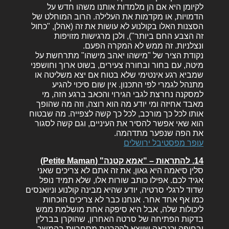
לקיומן היא אם הן מלמדות אותנו משהו חדש על
הדמויות, או מקדמות את העלילה. הרוב המוחלט של
הסצנות האלו בקולנוע לא עושות את זה (אהלן, "כחול
זה הצבע החם ביותר"), ולכן מרגישות מזויפות
ונצלניות. זה ממש לא המקרה הפעם.
נקודת הציר של "מישהו יאהב מישהו" מתרחשת על
מיטה, עם בחור ובחורה צעירים, בשוט ארוך וחושפני
שמביא רגע אינטימי שלא בטוח אם יצא משליטה או
מתנהל לגמרי לפי התכנון. אין שום סיכוי להגיע
למסקנה נחרצת לגבי הגירוי והכאב ברגע הזה, מי
מאבד אחיזה ומי יודע מה הוא רוצה, וזה מה שהופך
אותו לכל כך מורכב, לכל כך קשה לצפייה. מה שבטוח
הוא שאי אפשר להסיר את העיניים, וגם קשה לסגור
את הפה שנפער מתדהמה.
עופר מפסטיבל ירושלים
14. להתראות – "אמא קטנה" (Petite Maman)
סלין סיאמה היא גאון, את זה אתם לא צריכים שאני
אגיד לכם. אפילו כותב שורות אלו, שלא תמיד נופל
שדוד לרגלי סרטיה, יודע שהיא מבינה קולנוע וניואנסים
כמו אף אחד אחר. אנחנו כבר לא צריכים הוכחות
ליכולות שלה, אבל היא סיפקה אחת מושלמת ממש
בדקות הפתיחה של סרטה האחרון, שהוקרן בברלין
ובחיפה וכנראה שייצא להקרנות מסחריות בהמשך