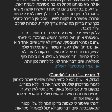
או להוציא מאתנו הקהל תגובה מסוימת. לעומת זאת,
יש רגעים בסרטים בהם הדמות הראשית עושה משהו
שנוגד כל היגיון סביר, אבל ברור לך שזה לא יכל להיות
אחרת. אפשר היה לקוות לשינוי, אבל אין ברירה להכיר
בכך שזה בדיוק מה שהיה צריך לקרות, למרות שהלב
שלך נשבר.
על אף שמפרקי האצבעות שלי כבר החווירו מרוב
שאיגפתי אותן חזק בסיום "חופש מוחלט", כי ידעתי
שהנס (פרנץ רוגובסקי, שעדיין לא יודע שיום אחד הוא
ואני נתחתן) הולך לעשות משהו שהתפללתי שלא
יעשה, הבנתי בדיוק למה ואיך, ובמקום לכאוב לא
יכולתי להיות יותר מאושר בשבילו. איזו סצנת סוף
מופלאה. שום דבר אחר לא יכל להיות נכון יותר.
אני נגמר בפסטיבל ירושלים
7. חזרזיר – "גונדה" (Gunda)
בגדול, אין שום רגע קולנועי השנה שהייתי שמח למחוק
לגמרי מהזיכרון שלי, ולהמשיך את חיי ללא מפריע.
במקום זאת, אני פועל באופן מזוכיסטי לאין שיעור,
ומנציח את זה במצעד הרגעים שלי. תהרגו אותי למה
אני עושה את זה.
ידעתי שאסור לי לצפות בדוקו המהולל של ויקטור
קסאקובסקי. שום דבר טוב לא יכול לצאת לי מלראות