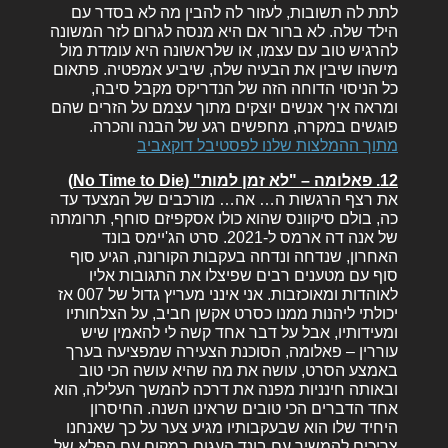
לתת לה תשובות, לעזור לה להבין מה לא בסדר עם
הילד שלה. לא ברור אם היא מנסה לגרום לזר המשונה
להרגיש טוב עם עצמו, או שלראשונה היא עומדת מול
מישהו שיבין את הבעיה שלה, שיביע אמפטיה. פתאום
כל הניסוי הדוחה הזה של הנדריקס מקבל סיבה,
ומראה איך אנשים יוצקים מתוך עצמם על הזרים שהם
פוגשים במקרה, מחפשים רגע של הבנה והכרה.
מתוך ההמלצות שלנו לפסטיבל דוקאביב
12. פאלומה – "לא זמן למות" (No Time to Die)
את רצף הרגשות ה… אה… מורכבים של המצעד עד
כה, בולם סיקוונס שהוא כולו אסקפיזם סוחף, תרומתה
של אנה דה ארמס ל-2021. סרט הג'יימס בונד
האחרון, שנדחה ונדחה בעקבות הקורונה, הגיע סוף
סוף עם מטענים רבים שפיצלו את התגובות אליו
לאוהדות ומאוכזבות. אני אינני מעריץ גדול של 007 אז
יכולתי ליהנות ממנו כסרט אקשן חביב, על הצלחותיו
ומעידותיו, אבל על דבר אחד קשה לי להאמין שיש
עוררין – פאלומה, הסוכנת הצעירה שמפציעה בערך
באמצע הסרט, עושה את מה שהיא עושה הכי טוב
ובאותה חינניות מפנה את דרכה להמשך העלילה, הוא
אחד הדברים הכי טובים שראינו השנה. החיסרון
היחיד שלו הוא שבעקבותיו מגיע צער על כך שאנחנו
צריכים להמשיך עם בונד העגום במקום עם הפלא של