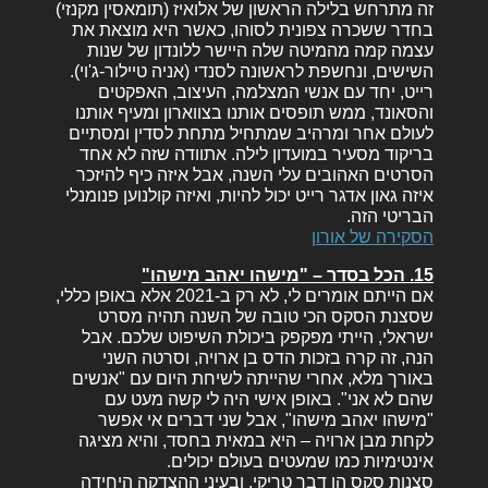
זה מתרחש בלילה הראשון של אלואיז (תומאסין מקנזי)
בחדר ששכרה צפונית לסוהו, כאשר היא מוצאת את
עצמה קמה מהמיטה שלה היישר ללונדון של שנות
השישים, ונחשפת לראשונה לסנדי (אניה טיילור-ג'וי).
רייט, יחד עם אנשי המצלמה, העיצוב, האפקטים
והסאונד, ממש תופסים אותנו בצווארון ומעיף אותנו
לעולם אחר ומרהיב שמתחיל מתחת לסדין ומסתיים
בריקוד מסעיר במועדון לילה. אתוודה שזה לא אחד
הסרטים האהובים עלי השנה, אבל איזה כיף להיזכר
איזה גאון אדגר רייט יכול להיות, ואיזה קולנוען פנומנלי
הבריטי הזה.
הסקירה של אורון
15. הכל בסדר – "מישהו יאהב מישהו"
אם הייתם אומרים לי, לא רק ב-2021 אלא באופן כללי,
שסצנת הסקס הכי טובה של השנה תהיה מסרט
ישראלי, הייתי מפקפק ביכולת השיפוט שלכם. אבל
הנה, זה קרה בזכות הדס בן ארויה, וסרטה השני
באורך מלא, אחרי שהייתה לשיחת היום עם "אנשים
שהם לא אני". באופן אישי היה לי קשה מעט עם
"מישהו יאהב מישהו", אבל שני דברים אי אפשר
לקחת מבן ארויה – היא במאית בחסד, והיא מציגה
אינטימיות כמו שמעטים בעולם יכולים.
סצנות סקס הן דבר טריקי, ובעיני ההצדקה היחידה