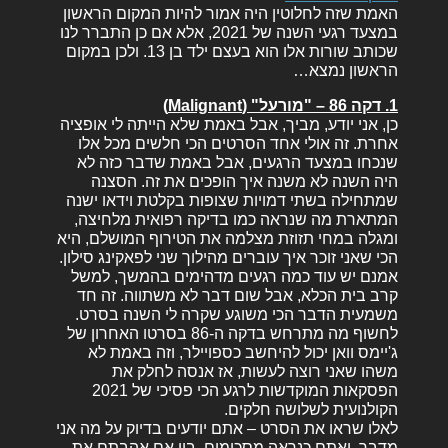
האמת שזה לחלוטין היה אמור להיות המקום הראשון
במצעד רגעי השנה של 2021, אלא אם כן התברר לנו
שכותב שורות אלו הוא בעצם ילד בן 13. ולכן במקום
הראשון נמצא…
1. דקה 86 – "מורעל" (Malignant)
כן, אני יודע, מביך, אבל באמת שלא הייתה לי אופציה
אחרת. זה אולי אחד הסרטים הכי חלשים מכל אלו
שנכחו במצעד הרגעים, אבל באמת שדבר כזה לא
היה השנה לא משנה איך הופכים את זה. הסצנה
שמתחילה בשתי דמויות שצופות בקלטת וידאו ישנה
המתארת מה שנראה כמו בדיקה רפואית מלחיצה,
ומגלה במחי תזוזת מצלמה את הטירוף המושלם, היא
הכי שאני זוכר איך עוברים מהילוך שני לפאקינג סילון.
אמנם יש עוד כמה רגעים מדהימים בהמשך, למשל
קרב בית הכלא, אבל שום דבר לא משתווה. זה חד
משמעית הדבר הכי משוגע שקרה לי השנה בסרט.
לחשוף מה מתרחש בדקה ה-86 בסרטו האחרון של
ג'יימס וואן יכול להיחשב כספויילר, וזה באמת לא
משהו שאני רוצה לעשות, אז אנסה לחלק את
הפסקאות המוקדשות לרגע הכי פסיכי של 2021
הקולנועית לשלושה חלקים.
לאלו שראו את הסרט – אתם יודעים בדיוק על מה אני
מדבר, ואתם כנראה מסכימים, בין אם אהבתם את