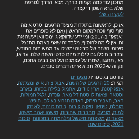
מתכנן עוד כמה נקמות בדרך. מכאן הדרך לטרפת
שלא ברא השטן די קצרה.
לסקירה שלי
אז כן, לראשונה בתולדות מצעד הרגעים, סרט אימה
סוף סוף זוכה למקום הראשון (אם לא סופרים את
"אמא!" ב-2017) ומי ידע שדווקא ג'יימס וואן יעשה את
זה. אין לי מה להוסיף, מלבד זה שאני באמת מתנצל.
סיכומי השנה של סריטה ימשיכו עד ממש תום החודש,
ובקרוב תוכלו גם לגלות מהם סרטי השנה שלנו. עד אז,
צאו, תחגגו, שמרו על עצמכם ועל הסובבים אתכם,
ונקווה ש-2022 תביא איתה דברים טובים.
פורסם בקטגורית
מצעדים
תגיות:
20 הרגעים של השנה
,
אבולוציה
,
איש ומצלמה
,
אמא קטנה
,
ארץ נוודים
,
אתמול בלילה בסוהו
,
בארב
וסטאר יוצאות לויסטה דל מאר
,
גונדה
,
גלגל המזלות
,
האב
,
האביר הירוק
,
האדם הגרוע בעולם
,
חופש
מוחלט
,
טיטאן
,
טיק טיק בום
,
כיתת כוננות
,
לא זמן
למות
,
מורעל
,
מחברות שחורות
,
מישהו יאהב מישהו
,
מצעדים
,
משפחת מיטשל ומלחמתה במכונות
,
סיכום
2021
,
סיכום שנה