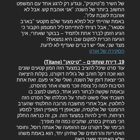
של השיר מ"טיטניק", ונגדע רק לרגע אחד עם המשפט
החשוב ביותר של השנה: "אני אוהבת קש. אבל לא
אוהבת לשבת עליו".
באמת שהייתי יכול למלא מצעד שלם מקטעי "בארב
וסטאר", אבל רציתי להתייחס ליל המטמון הקבור כי
הגיע הזמן לברר אחת ולתמיד – בבוקר שאחרי, איך
הגיעה הכרית למקום שבו היא נמצאת?
מצד שני, אולי יש דברים שעדיף לא לדעת.
הסקירה של אורון
19. דירת שותפים – "טיטאן" (Titane)
עוד סרט שיכל להציב במצעד הזה המון קטעים שונים
הוא זוכה דקל הזהב של ג'וליה דוקורנו, בקלות היציאה
הכי יוצאת דופן של השנה. ואולי של אי פעם. זאת אחת
הסיבות למה כל צופה זוכר משהו אחר מהסרט,
ובאמת שקשה לבחור רגע אחד, כמעט למצב בו
חשבתי אולי פשוט לוותר על הכללתו של הסרט הזה
לחלוטין. אבל אחרי מחשבה מרובה החלטתי שהערב
הרומנטי של אלקסיה, שבאופן די מאפיין הופך למסע
רציחות, חייב להיות במצעד הזה. וכן, זה כנראה החלק
הכי מצחיק בסרט, שתבינו כמה זה מופרך.
הבימוי של דוקורנו עם ההופעה של אגתה רוסל, וחוסר
האחריות והרחמים של שתיהן יחד, הוא באמת משהו
שלא האמנתי שאני רואה.