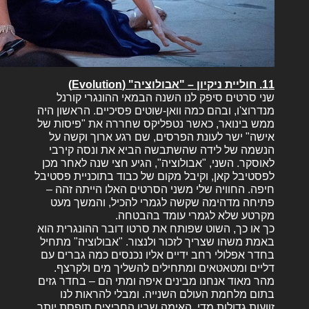
11. חוליית ניקיון – "אבולוציה" (Evolution)
שני סרטים סיפק לנו השנה הבמאי ההונגרי קורנל
מנדרוצ'ו, ובהם כמה וואן-שוטים פסיכיים. הראשון היה
ממש בינואר, כאשר נטפליקס שחררה את "פיסות של
אישה" ישר לעונת הפרסים, שם רגע ארוך וקשה על
הנשמה של לידה שהשתבשה הביא את ונסה קירבי
לאוסקר. השני, "אבולוציה", הגיע חצי שנה לאחר מכן
לפסטיבל קאן, וקיבל מקום של כבוד בתוכניית פסטיבל
חיפה. החוויה שלי משני הסרטים האלו הייתה זהה –
פתיחה מדהימה שקשה לגמרי להכיל, והמשך מעט
מקרטע שלא לגמרי עומד בהבטחה.
כך או כך, השוט שפותח את סרטו דובר ההונגרית הוא
באמת משהו שצריך לזכור ולנצור. "אבולוציה" מתחיל
בחדר אפלולי רחב ידיים אליו נכנסים כמה גברים עם
דליים ומטאטאים ומתחילים להשליך מים ולקרצף.
מהר מאוד אנחנו מבינים איפה ומתי הם – בחדר גזים
בתום מלחמת העולם השנייה. ומבלי להראות לנו
זוועות גדולות מדי, האימה שבין החריצים תופסת יותר