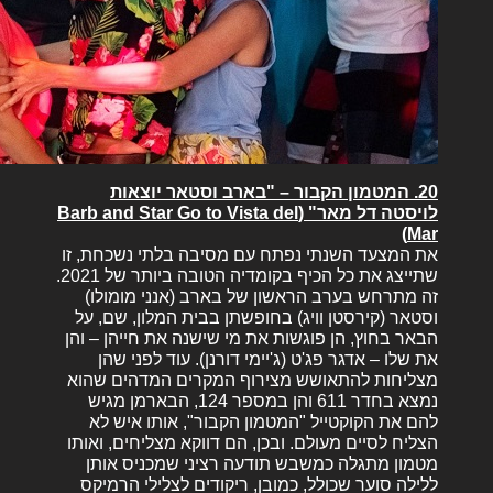
20. המטמון הקבור – "בארב וסטאר יוצאות
לויסטה דל מאר" (Barb and Star Go to Vista del
Mar)
את המצעד השנתי נפתח עם מסיבה בלתי נשכחת, זו
שתייצג את כל הכיף בקומדיה הטובה ביותר של 2021.
זה מתרחש בערב הראשון של בארב (אנני מומולו)
וסטאר (קירסטן וויג) בחופשתן בבית המלון, שם, על
הבאר בחוץ, הן פוגשות את מי שישנה את חייהן – והן
את שלו – אדגר פג'ט (ג'יימי דורנן). עוד לפני שהן
מצליחות להתאושש מצירוף המקרים המדהים שהוא
נמצא בחדר 611 והן במספר 124, הבארמן מגיש
להם את הקוקטייל "המטמון הקבור", אותו איש לא
הצליח לסיים מעולם. ובכן, הם דווקא מצליחים, ואותו
מטמון מתגלה כמשבש תודעה רציני שמכניס אותן
ללילה סוער שכולל, כמובן, ריקודים לצלילי הרמיקס