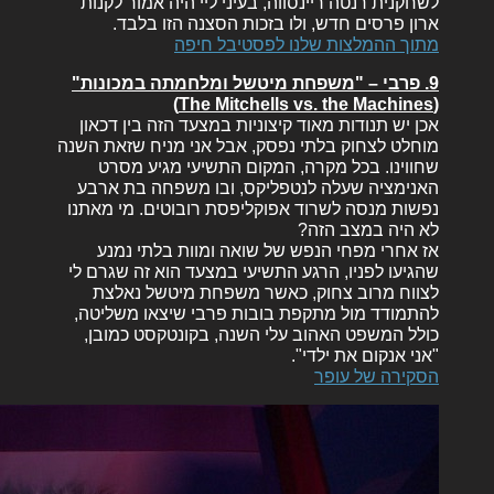
לשחקנית רנטה ריינסווה, בעיני ליי היה אמור לקנות
ארון פרסים חדש, ולו בזכות הסצנה הזו בלבד.
מתוך ההמלצות שלנו לפסטיבל חיפה
9. פרבי – "משפחת מיטשל ומלחמתה במכונות"
(The Mitchells vs. the Machines)
אכן יש תנודות מאוד קיצוניות במצעד הזה בין דכאון
מוחלט לצחוק בלתי נפסק, אבל אני מניח שזאת השנה
שחווינו. בכל מקרה, המקום התשיעי מגיע מסרט
האנימציה שעלה לנטפליקס, ובו משפחה בת ארבע
נפשות מנסה לשרוד אפוקליפסת רובוטים. מי מאתנו
לא היה במצב הזה?
אז אחרי מפחי הנפש של שואה ומוות בלתי נמנע
שהגיעו לפניו, הרגע התשיעי במצעד הוא זה שגרם לי
לצווח מרוב צחוק, כאשר משפחת מיטשל נאלצת
להתמודד מול מתקפת בובות פרבי שיצאו משליטה,
כולל המשפט האהוב עלי השנה, בקונטקסט כמובן,
"אני אנקום את ילדי".
הסקירה של עופר