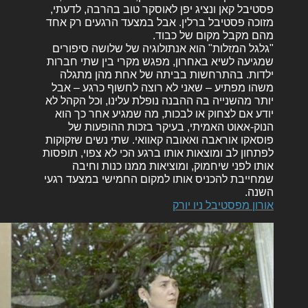
פסטיבל קאן ונציג יפן לאוסקר טוב בהרבה, לדעתי,
מזוכה פסטיבל ברלין. אבל במצעד הרגעים רק אחד
מהם מקבל מקום של כבוד.
"גלגל המזלות" הוא אנתולוגיה של שלושה סיפורים
שמגיעה לשיא באחרון, מפגש מקרי בין שתי חברות
ילדות. בהתרחשות בביתה של אחת מהן מתגלה
משהו מפתיע – שאני לא רוצה לחשוף כרגע – אבל
יותר מהשנייה בה ההבנה נופלת עלינו, וכל הקהל לא
יודע אם לצחוק או לבכות, מה שמגיע אחר כך הוא
הנוק-אאוט האמיתי, בעיקר בזכות ההופעות של
פוסאקו אוראבה ואאובה קאוואי. שתי נשים שזקוקות
לפתחון לב ומוצאות אותו ברגע הכי לא צפוי, תופסות
אותו לפני שיחמוק, ומוציאות ממנו כנות וחיבה
שמחייבת להכניס אותו למקום החמישי במצעד רגעי
השנה.
אורון מפסטיבל ניו יורק