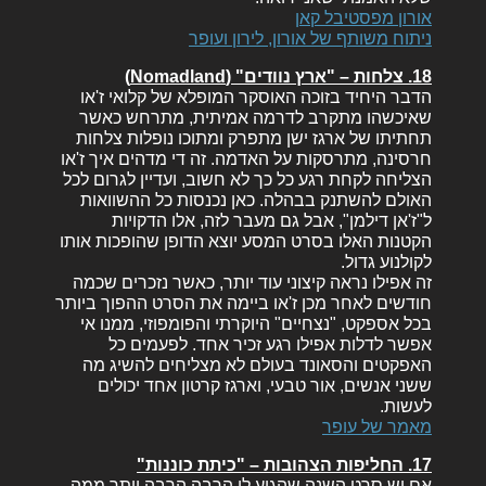
אורון מפסטיבל קאן
ניתוח משותף של אורון, לירון ועופר
18. צלחות – "ארץ נוודים" (Nomadland)
הדבר היחיד בזוכה האוסקר המופלא של קלואי ז'או
שאיכשהו מתקרב לדרמה אמיתית, מתרחש כאשר
תחתיתו של ארגז ישן מתפרק ומתוכו נופלות צלחות
חרסינה, מתרסקות על האדמה. זה די מדהים איך ז'או
הצליחה לקחת רגע כל כך לא חשוב, ועדיין לגרום לכל
האולם להשתנק בבהלה. כאן נכנסות כל ההשוואות
ל"ז'אן דילמן", אבל גם מעבר לזה, אלו הדקויות
הקטנות האלו בסרט המסע יוצא הדופן שהופכות אותו
לקולנוע גדול.
זה אפילו נראה קיצוני עוד יותר, כאשר נזכרים שכמה
חודשים לאחר מכן ז'או ביימה את הסרט ההפוך ביותר
בכל אספקט, "נצחיים" היוקרתי והפומפוזי, ממנו אי
אפשר לדלות אפילו רגע זכיר אחד. לפעמים כל
האפקטים והסאונד בעולם לא מצליחים להשיג מה
ששני אנשים, אור טבעי, וארגז קרטון אחד יכולים
לעשות.
מאמר של עופר
17. החליפות הצהובות – "כיתת כוננות"
אם יש סרט השנה שהגיע לו הרבה הרבה יותר ממה