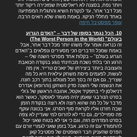
ויותר נפח, בסצנה לא ריאליסטית שמזכירה ריקוד יותר
מכל דבר אחר, עד לנקודת השיא והתגלית המפתיעה
באחד מחללי הניקוז. באמת משהו שלא רואים הרבה.
עופר מפסטיבל חיפה
10. הכל נגמר בסופו של דבר – "האדם הגרוע
בעולם" (The Worst Person in the World)
זה כנראה אומר עלי משהו יותר מכל דבר אחר, אבל
באמת שמכל הדברים הכי מסעירים ונפלאים ב"האדם
הגרוע בעולם" – בקלות אחד מסרטי השנה שלי –
הרגע הכי בלתי נשכח מבחינתי נוגע בנקודה הכואבת
והעצובה ביותר ביצירתו של יואכים טרייר. אין מה
לעשות, לפעמים פיסת משחק עילאית היא כל מה
שצריך, גם אם זה בסך הכל מונולוג בתוך רכב חונה.
את הנשמה שלי השנה סדק השחקן (והרופא) אנדרס
דניאלסן ליי בתפקיד אקסל, אהובה הראשון של ג'ולי
בסרט הנורבגי שאמן יהיה מועמד לאוסקר, כאשר הוא
מדבר על כל מה שהוא רוצה ולא רוצה בנקודת הזמן
שבה חזרנו אליו לקראת סוף הסרט. אני בכוונה עוקף
פה ספויילרים, גם כדי לא להרוס למי שעדיין לא צפה
בסרט המדהים הזה, וגם כי אני לא בטוח שאני יכול
להתמודד עם זה כרגע. אבל בזמן שאני לגמרי זורם עם
הפרס שהעניק חבר השופטים של פסטיבל קאן