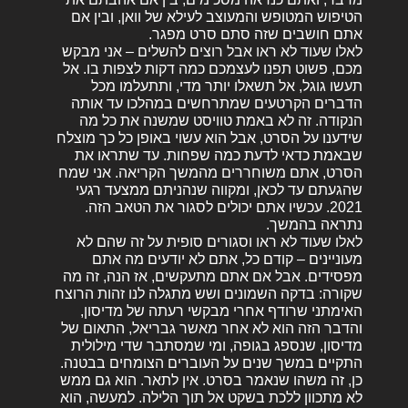
הטיפוש המטופש והמעוצב לעילא של וואן, ובין אם
אתם חושבים שזה סתם סרט מפגר.
לאלו שעוד לא ראו אבל רוצים להשלים – אני מבקש
מכם, פשוט תפנו לעצמכם כמה דקות לצפות בו. אל
תעשו גוגל, אל תשאלו יותר מדי, ותתעלמו מכל
הדברים הקרטעים שמתרחשים במהלכו עד אותה
הנקודה. זה לא באמת טוויסט שמשנה את כל מה
שידענו על הסרט, אבל הוא עשוי באופן כל כך מוצלח
שבאמת כדאי לדעת כמה שפחות. עד שתראו את
הסרט, אתם משוחררים מהמשך הקריאה. אני שמח
שהגעתם עד לכאן, ומקווה שנהניתם ממצעד רגעי
2021. עכשיו אתם יכולים לסגור את הטאב הזה.
נתראה בהמשך.
לאלו שעוד לא ראו וסגורים סופית על זה שהם לא
מעוניינים – קודם כל, אתם לא יודעים מה אתם
מפסידים. אבל אם אתם מתעקשים, אז הנה, זה מה
שקורה: בדקה השמונים ושש מתגלה לנו זהות הרוצח
האימתני שרודף אחרי מבקשי רעתה של מדיסון,
והדבר הזה הוא לא אחר מאשר גבריאל, התאום של
מדיסון, שנספג בגופה, ומי שמסתבר שדי מילולית
התקיים במשך שנים על העוברים הצומחים בבטנה.
כן, זה משהו שנאמר בסרט. אין לתאר. הוא גם ממש
לא מתכוון ללכת בשקט אל תוך הלילה. למעשה, הוא