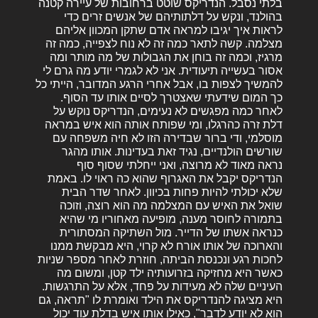
בלתי נסבל. הנדריקס שוטט ברחובות של עיירה קטנה
בהולנד, ונקש על דלתותיהם של אנשים זרים כדי
לראות איך יגיבו למראה אדם שתקן המכוון אליהם
מצלמה. קשה לתאר כמה זה לא נוח לצפייה, כמה זה
מרגיז, וכמה זה בוחן את הגבולות של מה מותר ומה
אסור בעשייה תיעודית. אני לא לגמרי יודע מה גרם לי
להמשיך לצפות בו, אבל אחרי הרגע המדובר, הייתי כל
כך המום שידעתי שאצטרך לסיים אותו עד הסוף.
לאחר כמה מפגשים לא נעימים, הנדריקס נוקש על
דלת זרה כהרגלו, ומי שפותח אותה הוא איש במראה
מוסלמי, ודי ברור שבדירה הזו לא חיה משפחה עם
שורשים הולנדיים, נגיד זאת בעדינות. אותו מהגר
נראה מאוד לא מרוצה, ואני ייחלתי שסוף סוף
הנדריקס יקבל את האגרוף שהוא כה ראוי לו. באמת
שלא יכולתי להיות פחות בכיוון. לאחר שדר הבית
שואל את האיש עם המצלמה מה הוא רוצה, וזוכה
בתמורה לחוסר מענה, מופיעה מאחוריו מי שהיא
כנראה אשתו של הדייר. מול השתיקה המסתורית
והארוכה של אותו אורח לא קרוי, היא מבקשת ממנו
לחכות רגע ונכנסת הביתה, חוזרת לאחר מספר שניות
כאשר היא מחזיקה בזרועותיה ילד קטן, ומשום מה
העיניים שלה לא מעידות על פחד, אלא על התרגשות.
היא מציגה להנדריקס את הילד ואומרת לו "תראה, גם
הוא לא יודע לדבר", כאילו אותו איש בדלת עוד יכול