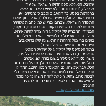
שקיבל, הוא ללא ספק הדוקו הישראלי של עידן
גליקזליג, "כיתת כוננות". לא שיש חלילה מה לזלזל
בהקרנות בפסטיבל דוקאביב וסבב סינמטקים (אני
חטפתי אותו לחולון בשנייה שיכולתי), אבל בתוך עולם
התעודה הישראלי, שברובו מרגיש כמו כתבות טלוויזיה
שתפחו לנקודת השישים דקות, הסרט החכם, המקורי,
הממזרי והמבריק של גליקזליג היה צריך להיות אירוע.
אבל בסדר, הוא יכול גם להישאר רגע פרטי של כמה
צופים ברי מזל (ההקרנה הראשונה שלו בדוקאביב
הייתה אחת הכיפיות שהיו לי השנה).
בתוך הפסיפס של גליקזליג על ישראל הפוסט
טראומטית, רגע אחד היה באמת לספרים. על פניו,
משהו מאוד לא מסעיר בשום צורה: שני אנשים
בחליפות מיגון סוחבים שלט במהלך תרגיל כוננות. זה
הכל. אבל איכשהו, עם הסאונד הנכון והקצב המדויק,
הדקות האלו הפכו להיות סיפור אהבה אילם שגרם לי
לבכות מרוב צחוק. היכולת לקחת משהו כל כך מוכר
ולהציג אותו אחרת לגמרי, זה הכי חומר למצעד
הרגעים.
עופר מפסטיבל דוקאביב