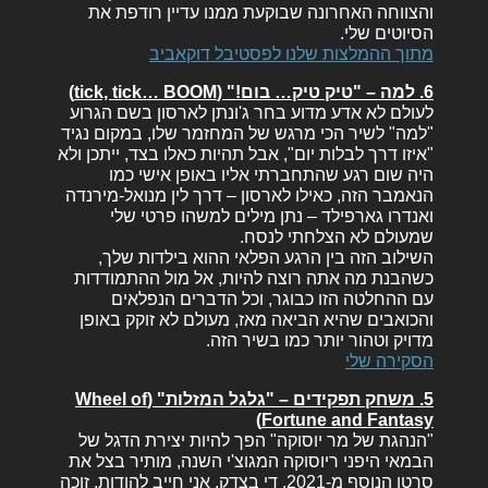
והצווחה האחרונה שבוקעת ממנו עדיין רודפת את
הסיוטים שלי.
מתוך ההמלצות שלנו לפסטיבל דוקאביב
6. למה – "טיק טיק… בום!" (tick, tick… BOOM)
לעולם לא אדע מדוע בחר ג'ונתן לארסון בשם הגרוע
"למה" לשיר הכי מרגש של המחזמר שלו, במקום נגיד
"איזו דרך לבלות יום", אבל תהיות כאלו בצד, ייתכן ולא
היה שום רגע שהתחברתי אליו באופן אישי כמו
הנאמבר הזה, כאילו לארסון – דרך לין מנואל-מירנדה
ואנדרו גארפילד – נתן מילים למשהו פרטי שלי
שמעולם לא הצלחתי לנסח.
השילוב הזה בין הרגע הפלאי ההוא בילדות שלך,
כשהבנת מה אתה רוצה להיות, אל מול ההתמודדות
עם ההחלטה הזו כבוגר, וכל הדברים הנפלאים
והכואבים שהיא הביאה מאז, מעולם לא זוקק באופן
מדויק וטהור יותר כמו בשיר הזה.
הסקירה שלי
5. משחק תפקידים – "גלגל המזלות" (Wheel of
Fortune and Fantasy)
"הנהגת של מר יוסוקה" הפך להיות יצירת הדגל של
הבמאי היפני ריוסוקה המגוצ'י השנה, מותיר בצל את
סרטו הנוסף מ-2021. די בצדק, אני חייב להודות, זוכה