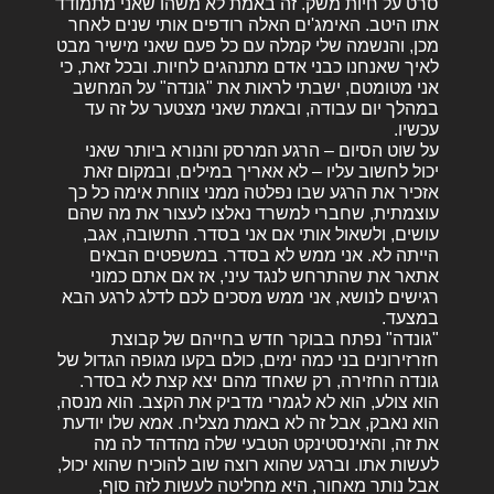
סרט על חיות משק. זה באמת לא משהו שאני מתמודד
אתו היטב. האימג'ים האלה רודפים אותי שנים לאחר
מכן, והנשמה שלי קמלה עם כל פעם שאני מישיר מבט
לאיך שאנחנו כבני אדם מתנהגים לחיות. ובכל זאת, כי
אני מטומטם, ישבתי לראות את "גונדה" על המחשב
במהלך יום עבודה, ובאמת שאני מצטער על זה עד
עכשיו.
על שוט הסיום – הרגע המרסק והנורא ביותר שאני
יכול לחשוב עליו – לא אאריך במילים, ובמקום זאת
אזכיר את הרגע שבו נפלטה ממני צווחת אימה כל כך
עוצמתית, שחברי למשרד נאלצו לעצור את מה שהם
עושים, ולשאול אותי אם אני בסדר. התשובה, אגב,
הייתה לא. אני ממש לא בסדר. במשפטים הבאים
אתאר את שהתרחש לנגד עיני, אז אם אתם כמוני
רגישים לנושא, אני ממש מסכים לכם לדלג לרגע הבא
במצעד.
"גונדה" נפתח בבוקר חדש בחייהם של קבוצת
חזרזירונים בני כמה ימים, כולם בקעו מגופה הגדול של
גונדה החזירה, רק שאחד מהם יצא קצת לא בסדר.
הוא צולע, הוא לא לגמרי מדביק את הקצב. הוא מנסה,
הוא נאבק, אבל זה לא באמת מצליח. אמא שלו יודעת
את זה, והאינסטינקט הטבעי שלה מהדהד לה מה
לעשות אתו. וברגע שהוא רוצה שוב להוכיח שהוא יכול,
אבל נותר מאחור, היא מחליטה לעשות לזה סוף,