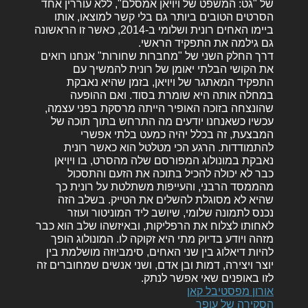
של "גט: המשפט של ויויאן אמסלם", ללא עוררין אחד
הסרטים הטובים ביותר גם בלי קשר למוצאו, אותו
ביימו האחים רונית ושלומי ב-2014, כאשר זו הראשונה
גם גילמה את התפקיד הראשי.
דרך החלק השני של "מחברות שחורות" אנחנו רואים
את הקושי הבלתי יאומן של רונית להמשיך עם
התפקיד המאתגר של ויויאן, בזמן שהיא נאבקת
במחלה אותה היא שומרת בסוד. ואם ההופעה
שהונצחה בזוכה האופיר הייתה מרסקת בפני עצמה,
עכשיו כשאנחנו יודעים מה התרחש בתוך תוכה של
המבצעת, זה בכלל יהיה כמעט בלתי אפשרי
להתמודדות. הרגע הכי מטלטל הוא כאשר רונית
נאבקת במונולוג המפורסם שלה מהסרט, בו ויויאן
כבר לא יכולה להכיל בתוכה את הזעם והתסכול
מהממסד הרבני, והעייפות משתלטת על רונית כך
שהיא לא מסוגלת להשלים את הטייק. בשלב הזה
נכנס לתמונה שלומי, שיושב ליד המוניטור ועוזר
לאחותו לצלוח את הרפליקות, ובאיזשהו שלב הוא כבר
מזהה ויודע בדיוק מתי היא זקוקה לו. המונולוג הופך
להיות דיאלוג בין שני האחים, סימביוזה מושלמת בין
יוצר ויצירה, דמות ובן אדם, ושני אנשים שמחוברים זה
לזו באופנים שאי אפשר לנתק.
אורון מפסטיבל קאן
הסקירה של עופר