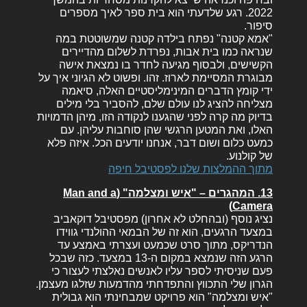
2022. רגע שלדעתי הוא בית ספר לאיך מספרים
סיפור.
"אמא קטנה" נפתח בילדה קטנה שמשוטטת במה
שנראה כמו בית אבות, נפרדת לשלום מהדיירים
הקשישים, ולבסוף מגיעה לחדר בו נמצאת אישה
מבוגרת המסיימת לארוז. זהו. ופשוט לא הגיוני איך על
ידי קומץ הדברים המינימליסטיים האלה, סיאמה
מצליחה להציג לנו עולם שלם, להסביר בלי מילים
בדיוק מה קרה לפני שהגענו לנקודה הזו, מיהן הדמויות
האלו, ואת המטען הרגשי שהן סוחבות עליהן. עם
כמעט כלום ושום דבר, אנחנו יודעים הכל. איזה פלא
של קולנוע.
מתוך ההמלצות שלנו לפסטיבל חיפה
13. המהגרים – "איש ומצלמה" (Man and a
Camera)
נציג נוסף (ובהחלט לא אחרון) מפסטיבל דוקאביב
במצעד הרגעים, הוא זה של הבמאי ההולנדי גווידו
הנדריקס, מתוך סרט שכמעט ועצרתי באמצע עד
הרגע הזה שנמצא במקום ה-13 במצעד. כזה שבכל
פעם שניסיתי לספר עליו לאנשים נאלצתי לעצור כי
הגרון שלי התכווץ והתפדחתי מהדמעות שזלגו מעצמן.
"איש ומצלמה" הוא פרויקט שמבחינתי הוא גבולית