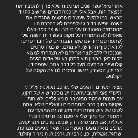
אחרי מעל עשר שנים אני מניח שלא צריך להסביר את
המצעד הזה, אבל אולי יש כמה דברים שחשוב להגיד
מראש, כמו למשל שעשרים הרגעים שהגדירו את
השנה ויופיעו בדירוג שלפניכם לא בהכרח היו
מהסרטים האהובים עלי ביותר. יש פה כמה כאלו
שאפילו לא התמודדו על מקום בעשיריית השנה שלי
(שתפורסם יחד עם שאר הנבחרים של חברי סריטה
לקראת סוף החודש). לעומתם, יש כמה סרטים
שנכנסו לי ללב לנצח אך להם לא הצלחתי למצוא
מקום כאן. הרעיון הוא לסמן בעיגול אדום רגעים
קולנועיים שהתעלו מעל כל דבר אחר, שהפחידו,
הצחיקו, הסעירו, ריגשו, והזכירו לנו את הקסם של
הקולנוע.
מצעד עשרים הרגעים שלי מורכב מקולנוע עלילתי
ותיעודי (אני חושב שהשנה יש מספר שיא של דוקו),
עם סצנות שנעות מנאמברים מוזיקליים, לשיחות
שקטות בתוך רכב. מסחרורים ויזואליים שלא יאמנו
לשוט של איש פותח דלת וזהו. זה גם המצעד עם
המספר הכי נמוך שלי אי פעם עם סרטים דוברי
אנגלית, אם אינני טועה. רק שבעה סרטים אמריקאים
מרכיבים את מצעד העשרים, והשאר מגיעים מצרפת,
ישראל, אנגליה, יפן, נורבגיה, גרמניה, הונגריה והולנד.