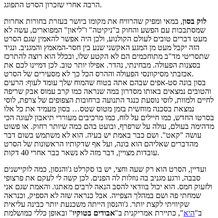
הרבה אחרי שזכרון הסרט התפוגג.
לוק בסון
, במאי ומפיק שהרוויח את מקומו ביושר בעזרת בחורות אחרות
שמסתבכות עם הפשע והחוק ב"ניקיטה" ו"ליאון" המפוארים, עשה לא
מעט דברים טובים לעולם הקולנוע, ולכן היה אפשר להאמין שגם הסרט
הזה יקבל מעט מן המגע האקשני שנע בין חסר-המאמץ והמגניב. ונגיד
שתסריטי מד"ב מתוחכמים הם לא הקטע שלו, ובכלל הוא רוצה להתרכז
בסצנות הפעולה. מבחינתי, נהדר. אפילו יותר טוב. לכן דמיינו לכם את
אכזבתי מסיקוונסי הפעולה וההרס הכל כך לא מסעירים של הסרט.
בסון בונה סט-אפים שבהם אתה בטוח שהמוח שלך עומד לעוף: הרעים
והטובים נמצאים באותו מסדרון במה שנראה כמו קרב עמוס אבק שריפה
לחיים ולמוות, לוסי נוסעת כנגד התנועה ברחובות הצפופים של צרפת, לוסי
נמצאת בסכנה מוחשית בזמן מטוס שטס… בסון מעמיד את כל אלו
בסרטו החדש, כמו חיילים על לוח, כמו מרכיבים מעוררי תיאבון לעוגה הכי
מדהימה בעולם, עולה על שרפרף, ובועט בהם כמה שיותר רחוק. או פשוט
עושה "קאט". ושם כבר באמת יש בעיה. הוא לא משתמש בשום דבר
מהדברים שאליהם הוא בונה, ועל אף שדקותיו הראשונות של הסרט
עובדות מצויין, דבר מזה לא נשאר כבר אחרי 40 דקות.
ועדיין, הסרט הוא רק שעה וחצי, יש בו סקרלט ג'והנסון, כמה לוקיישנים
סבבה, ורגע מגניב בה נוזלות לה הפנים. לכן קשה לי לעקם את פרצופי
ולזעוק חמס. הוא יכול בוודאי להסב הנאה לרבים מאתנו. והאמת שגם אני
שמחתי פה ושם במהלך הצפייה. אבל כנראה שזה לא הספיק, וכנראה
שקיוויתי לקצת יותר. ג'והנסון הייתה משכנעת יותר כבינה עליאית
ב"
היא
", כתיירת אמריקנית ב"
אבודים בטוקיו
" ובאופן כללי כמושלמת