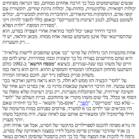
אנשים שמשתמשים בכל כך הרבה אחוזים ממוחם, כפי הנראה מפתחים
יכולות רפואיות, טלקינטיות, כוחות-על, יכולות נהיגת שודים, תקשורת עם
קופי-אדם, התחמקות מדינוזאורים, התחברות מרחוק למכשירים, יכולים
לשוטט בעולם, לגנוב רעיונות מ"מטריקס" ובאופן כללי להפוך להיות ויקי
מסדרת המופת "ילדת הפלא".
הדבר היחיד שאני יכול לומר בוודאות אחרי הצפייה בסרט, הוא
שהתסריטאי שלו איננו משתמש במאה אחוז ממוחו. מכאן והלאה, יש לי
רק השערות…
אחת מהבעיות הכי גדולות של סרטי "בני אנוש שהופכים ליישות עילאית"
היא שהם מתיישנים בצורה כל כך קיצונית ובכזו במהירות, שיש להם זמן
חיים של משהו כמו שנה-שנתיים. כשיצא "
מכסח הדשא
" ב-1992 כולם
השתגעו מהחזון הטכנולוגי המטורף והמופרע ההוא. היום הוא נראה כמו
משחק סנייק בטלפון נייד ישן, וחכם באותה המידה.
על "לוסי" הבעיה הזו ממש לא חלה, כי הוא נראה מיושן וארכאי כבר
ממש עכשיו. וזה הדבר הראשון שבאמת מרגיז בו. אין בסרט רגע אחד של
חשיבה יצירתית, של הסתכלות מעניינת, רק גביב רעיונות שלא טופלו עד
הסוף או בכלל, בלי שום משהו מקורי או מתוחכם. בניית העולם של "לוסי"
– שלא כמו "מטריקס", "
לופר
", "אקס-מן" והשאר – כל כך חיוורת שאם
היו מביאים שני ילדים בני 6 למשרד, פורסים בפניהם כמות מרשימה של
חיילי פליימוביל ולגו ומשאירים אותם שם לאיזה שעה, היה מתקבל משהו
יותר מעניין.
זה נורא מפתה להכנס לספויילרים בהקשר של הסרט, אבל אני אהיה חזק.
כן אגיד שהדבר שמורגן פרימן מקבל לידיו בסצנה האחרונה שלו בסרט,
גרמה לי להכות את המצח שלי כל כך חזק בתסכול שהסימן האדום נשאר