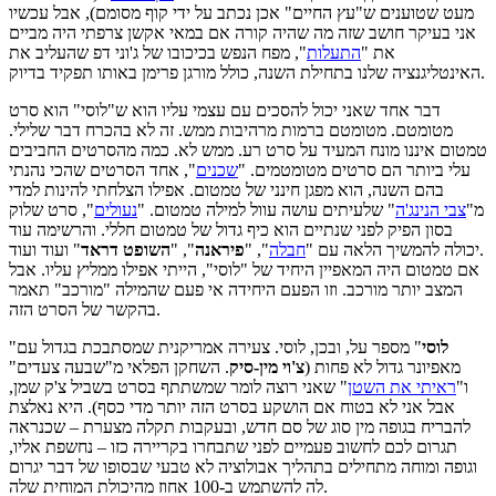
מעט שטוענים ש"עץ החיים" אכן נכתב על ידי קוף מסומם), אבל עכשיו
אני בעיקר חושב שזה מה שהיה קורה אם במאי אקשן צרפתי היה מביים
את "
התעלות
", מפח הנפש בכיכובו של ג'וני דפ שהעליב את
האינטליגנציה שלנו בתחילת השנה, כולל מורגן פרימן באותו תפקיד בדיוק.
דבר אחד שאני יכול להסכים עם עצמי עליו הוא ש"לוסי" הוא סרט
מטומטם. מטומטם ברמות מרהיבות ממש. זה לא בהכרח דבר שלילי.
טמטום איננו מונח המעיד על סרט רע. ממש לא. כמה מהסרטים החביבים
עלי ביותר הם סרטים מטומטמים. "
שכנים
", אחד הסרטים שהכי נהנתי
בהם השנה, הוא מפגן חינני של טמטום. אפילו הצלחתי להינות למדי
מ"
צבי הנינג'ה
" שלעיתים עושה עוול למילה טמטום. "
נעולים
", סרט שלוק
בסון הפיק לפני שנתיים הוא כיף גדול של טמטום חללי. והרשימה עוד
" ועוד ועוד.
יכולה להמשיך הלאה עם "
חבלה
", "
פיראנה
", "
השופט דראד
אם טמטום היה המאפיין היחיד של "לוסי", הייתי אפילו ממליץ עליו. אבל
המצב יותר מורכב. וזו הפעם היחידה אי פעם שהמילה "מורכב" תאמר
בהקשר של הסרט הזה.
לוסי
" מספר על, ובכן, לוסי. צעירה אמריקנית שמסתבכת בגדול עם
"
מאפיונר גדול לא פחות (
צ'וי מין-סיק
. השחקן הפלאי מ"שבעה צעדים"
ו"
ראיתי את השטן
" שאני רוצה לומר שמשתתף בסרט בשביל צ'ק שמן,
אבל אני לא בטוח אם הושקע בסרט הזה יותר מדי כסף). היא נאלצת
להבריח בגופה מין סוג של סם חדש, ובעקבות תקלה מצערת – שכנראה
תגרום לכם לחשוב פעמיים לפני שתבחרו בקריירה כזו – נחשפת אליו,
וגופה ומוחה מתחילים בתהליך אבולוציה לא טבעי שבסופו של דבר יגרום
לה להשתמש ב-100 אחוז מהיכולת המוחית שלה.