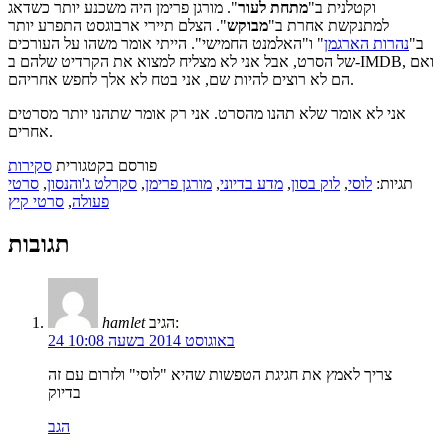
וקטלנית ב"
מתחת לעור
". מורגן פרימן היה משכנע יותר כשדאג
למתנקשת אחרת ב"
מבוקש
". הצלם תיירי ארבוגסט התפרע יותר
ב"
נהרות הארגמן
" ו"האלמנט החמישי". הייתי אומר משהו על העורכים
של הסרט, אבל אני לא מצליח למצוא את הקרדיט שלהם ב-IMDB, ואם
הם לא רוצים להיות שם, אני בטח לא אלך לחפש אחריהם.
אני לא אומר שלא תהנו מהסרט. אני רק אומר שתהנו יותר מסרטים
אחרים.
פורסם בקטגורית
סקירות
תגיות:
לוסי
,
לוק בסון
,
מדע בדיוני
,
מורגן פרימן
,
סקרלט ג'והנסון
,
סרטי
פעולה
,
סרטי קיץ
תגובות
הגיב:
hamlet
24 באוגוסט 2014 בשעה 10:08
צריך לאמץ את חגיגת הטפשות שהיא "לוסי" ולזרום עם זה
בדיוק
הגב