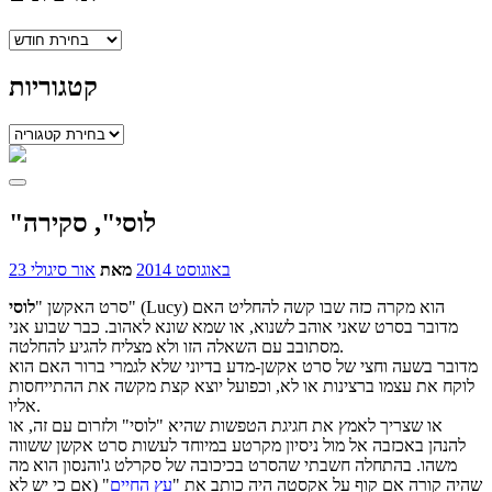
ארכיונים
קטגוריות
קטגוריות
"לוסי", סקירה
23 באוגוסט 2014
מאת
אור סיגולי
" (Lucy) הוא מקרה כזה שבו קשה להחליט האם
סרט האקשן "
לוסי
מדובר בסרט שאני אוהב לשנוא, או שמא שונא לאהוב. כבר שבוע אני
מסתובב עם השאלה הזו ולא מצליח להגיע להחלטה.
מדובר בשעה וחצי של סרט אקשן-מדע בדיוני שלא לגמרי ברור האם הוא
לוקח את עצמו ברצינות או לא, וכפועל יוצא קצת מקשה את ההתייחסות
אליו.
או שצריך לאמץ את חגיגת הטפשות שהיא "לוסי" ולזרום עם זה, או
להנהן באכזבה אל מול ניסיון מקרטע במיוחד לעשות סרט אקשן ששווה
משהו. בהתחלה חשבתי שהסרט בכיכובה של סקרלט ג'והנסון הוא מה
שהיה קורה אם קוף על אקסטה היה כותב את "
עץ החיים
" (אם כי יש לא