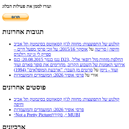
ועזרו לממן את פעילות הבלוג
תגובות אחרונות
קולנוע של התפוצצות: מחווה לג'ון קסאווטס בסינמטק תל אביב
וחיפה | סריטה
על
אוסקר 2015/16: על זוכי פרסי מפעל חיים –
ספייק לי וג׳ינה רולנדס
נגנז בגנזך 20.08.2015: כנס D23, החלפת מזוזות מול רופאי אליל,
אירועי האמנות של השבוע הקרוב, מחרימים את סופר פארם ועוד
ועוד - ניימן
על
סרטים מן העבר: "ארבעת המופלאים" (1994)
אורי
על
פרסי אופיר 2026: המועמדים והמועמדות
פוסטים אחרונים
קולנוע של התפוצצות: מחווה לג'ון קסאווטס בסינמטק תל אביב
וחיפה
פרסי אופיר 2026: המועמדים והמועמדות
״Not a Pretty Picture״, סקירת MUBI
ארכיונים