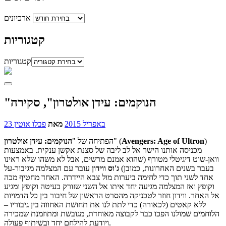
ארכיונים
קטגוריות
קטגוריות
"הנוקמים: עידן אולטרון", סקירה
23 באפריל 2015
מאת
פבלו אוטין
)
Avengers: Age of Ultron
" (
הפתיחה של "
הנוקמים: עידן אולטרון
מכניסה אותנו הישר אל לב ליבה של סצנת אקשן ענקית. באמצעות
וואן-שוט דיגיטלי מטורף (שהוא אמנם מרשים, אבל לא משהו שלא ראינו
בעבר בשנים האחרונות, כמובן)
ג'וס
ווידון
עובר עם המצלמה מגיבור-על
אחד לשני תוך כדי לחימה ביערות מול צבא היידרה. האחד מחטיף מכה
וקופץ ואז המצלמה מגיעה יחד איתו אל השני שזורק בעיטה וקופץ ומגיע
אל האחר. ווידון חוזר לטכניקה מהסרט הראשון של חיבור בין כל הדמויות
ללא קאטים (לכאורה) כדי לתת לנו את תחושת האחווה בין גיבוריו –
הלוחמים שמולנו הפכו כבר לקבוצה מאוחדת, מגובשת ומתוזמנת שמכירה
ויודעת להילחם יחד ובשיתוף פעולה.