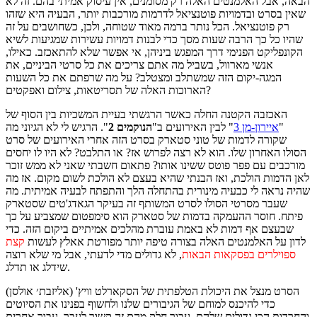
הבאה, אבל האלמנטים האלה רק מסומנים, אין עיסוק אמיתי בהם. זה לא
שאין בסרט ובדמויות פוטנציאל לדרמות מורכבות יותר, הבעיה היא שזהו
רק פוטנציאל. הכל נותר ברמה מאוד שטוחה, ולכן, כשחושבים על זה
שהיו כל כך הרבה שעות מסך כדי לבנות דמויות עשירות שמגיעות לשיא
הקונפליקט הפנימי דרך המפגש ביניהן, אי אפשר שלא להתאכזב. כאילו,
אנשי מארוול, בשביל מה אתם צריכים את כל סרטי הביניים, את
המגה-יקום הזה שמשתלב ומצטלב? על מה שרפתם את כל השעות
הארוכות האלה של תסריטאות, צילום ואפקטים?
האכזבה הקטנה החלה כאשר הרגשתי בעיית המשכיות בין הסוף של
"
איירון-מן 3
" לבין האירועים ב"
הנוקמים 2
". הרגיש לי לא הגיוני מה
שקורה לדמות של טוני סטארק בסרט הזה אחרי האירועים של סרט
הסולו האחרון שלו. הוא לא רצה לפרוש אז? או התלבט? לא היו לו יחסים
מורכבים עם פפר פוטס ששינו אותו? פתאום חשבתי שאני לא ממש זוכר
לאן הדמות הולכת, ואז הבנתי שהיא בעצם לא הולכת לשום מקום. אז מה
שהיה נראה לי כבעיה מינורית בהתחלה הלך והתפתח לבעיה אמיתית. מה
שעבר מסרטי הסולו לסרט המשותף זה בעיקר הגאדג'טים שסטארק
פיתח. חוסר ההעמקה בדמות של סטארק הוא סימפטום שמצביע על כך
שבעצם אף דמות לא באמת עוברת מהלכים אמיתיים ביקום הזה. כדי
לדון על האלמנטים האלה בצורה טיפה יותר מפורטת אאלץ לעשות
קצת
ספוילרים בפסקאות הבאות
, לא גדולים מדי לדעתי, אבל מי שלא רוצה
שידלג או תדלג.
הסרט מנצל את היכולת הטלפתית של הסקארלט וויץ' (אליזבת׳ אולסן)
כדי להיכנס למוחם של הגיבורים שלנו ולחשוף בפנינו את הסיוטים
והחרדות הכי גדולים שלהם. עבור חלק מהם זה קשור לעבר, עבור אחרים