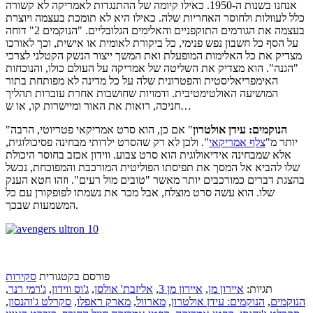
אנחנו בשנות ה-1950. כאילו קיומה של ההתנגדות לאמריקה לא קשורה
כלל לעוולות ולחוסר האחריות שלה. כאילו היא לא תומכת בעצמה ויוצרת
בעצמה את הגורמים התוקפניים והאלימים הגלובליים. "הנוקמים 2" דוחה
על הסף כל חשבון נפש פנימי, כל ביקורת לאומית או אישית, וכך לאורכו
מצדיק את כל האלימות המופעלת ואת המשך ייצור הנשק הקטלני לצרכי
"הגנה". הוא מצדיק את השליטה של אמריקה על העולם כולו, והנוכחות
האימפריאליסטית והפטרונית שלה על כל מדינה לא מפותחת בתור
המושיעה האולטימטיבית. ודמויות שחושבות אחרת עוברות תהליך
חניכה, רואות את האור ומיישרות קו, או ש…
הנוקמים: עידן אולטרון
" אם כן, הוא סרט אמריקאי פטריוטי, הרבה
"
יותר מ"
צלף אמריקאי
". ולכן לא רק שהסרט ילדותי מבחינה פסיכולוגית,
אלא שמבחינה אידיאולוגית הוא סרט צבוע. ווידון אכזב בחוסר היכולת
שלו להביא אל המסך את תפיסתו הפוליטית המורכבת והמפוכחת, נכשל
בהצגת דברים כמורכבים יותר מאשר "טובים מול רעים". וזהו חטא הענק
שלו. הוא עשה סרט מוצלח, אבל מכר את נשמתו לפופקורן עם כל
המשמעות שבכך.
פורסם בקטגורית
סקירות
תגיות:
איירון מן
,
איירון מן 3
,
אליזבת' אולסן
,
ג'וס ווידון
,
ג'רמי רנר
,
הנוקמים
,
הנוקמים: עידן אולטרון
,
מארוול
,
מארק ראפלו
,
סקרלט ג'והנסון
,