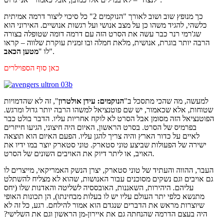
כך מנופץ שוב ושוב לאורך "הנוקמים 2" כל סיכוי ליצור דרמה אמיתית
כלשהי, להגיד משהו כן על מצב אנושי ועל רגשות אנושיים. האירוני הוא
שג'רמי רנר כבר עשה את הסרט הזה עם דרמה דומה שטופלה בצורה
הרבה יותר בוגרת, אנושית, מלאת חמלה ובו זמנית עוקרת שלווה – קראו
".
לו "
מטען הכאב
כאן סוף הספוילרים
למעשה, מה שהכי מתסכל ב"
הנוקמים: עידן אולטרון
", זה לא שהדמויות
שטוחות, אלא שכאמור, יש שם פוטנציאל למשהו הרבה יותר גדול ומרגש.
הפוטנציאל הזה מסומן אבל הסרט לא לוקח אחריות עליו. הדבר בולט כבר
בפרמיס של הסרט. בסרט הראשון, האיום היה חיצוני, הגיעו חייזרים
לאיים על כדור הארץ והיה צריך להגן עליו. הפעם האיום הוא תוצאה
ישירה של הפעולות שביצע טוני סטארק. טוני סטארק יוצר במו ידיו את
האויב, או ליתר דיוק את האויבים השונים של הסרט.
העבר, ההווה והעתיד של טוני סטארק, יצרן הנשק האמריקאי, מייצרים לו
גם אויבים וגם נשקים מסוכנים עבור האנושות, שהוא לא מצליח להשתלט
עליהם. היהירות, השאננות, האובססיה לשליטה והאדנות שלו (יחס
מתנשא כלפי יתר העולם עליו יש לו בעלות מבחינתו), הן תכונות האופי
שיוצרות מראש את הדברים שנגדם הוא אמור להילחם. רגע, כל זה לא
היה בעצם הדרמה שהנחתה גם את איירון-מן הראשון וגם את השלישי?