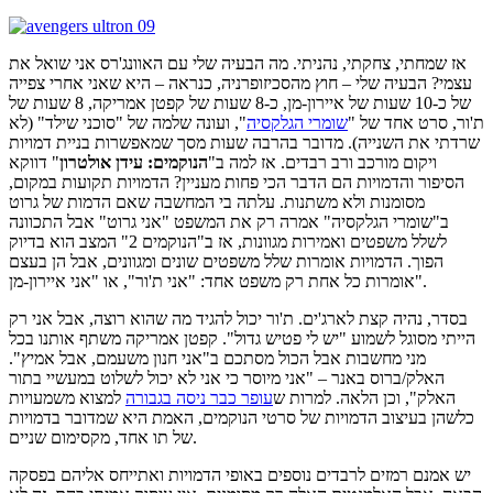
אז שמחתי, צחקתי, נהניתי. מה הבעיה שלי עם האוונג'רס אני שואל את
עצמי? הבעיה שלי – חוץ מהסכיזופרניה, כנראה – היא שאני אחרי צפייה
של כ-10 שעות של איירון-מן, כ-8 שעות של קפטן אמריקה, 8 שעות של
ת'ור, סרט אחד של "
שומרי הגלקסיה
", ועונה שלמה של "סוכני שילד" (לא
שרדתי את השנייה). מדובר בהרבה שעות מסך שמאפשרות בניית דמויות
ויקום מורכב ורב רבדים. אז למה ב"
הנוקמים: עידן אולטרון
" דווקא
הסיפור והדמויות הם הדבר הכי פחות מעניין? הדמויות תקועות במקום,
מסומנות ולא משתנות. עלתה בי המחשבה שאם הדמות של גרוט
ב"שומרי הגלקסיה" אמרה רק את המשפט "אני גרוט" אבל התכוונה
לשלל משפטים ואמירות מגוונות, אז ב"הנוקמים 2" המצב הוא בדיוק
הפוך. הדמויות אומרות שלל משפטים שונים ומגוונים, אבל הן בעצם
אומרות כל אחת רק משפט אחד: "אני ת'ור", או "אני איירון-מן".
בסדר, נהיה קצת לארג'ים. ת'ור יכול להגיד מה שהוא רוצה, אבל אני רק
הייתי מסוגל לשמוע "יש לי פטיש גדול". קפטן אמריקה משתף אותנו בכל
מני מחשבות אבל הכול מסתכם ב"אני חנון משעמם, אבל אמיץ".
האלק/ברוס באנר – "אני מיוסר כי אני לא יכול לשלוט במעשיי בתור
האלק", וכן הלאה. למרות ש
עופר כבר ניסה בגבורה
למצוא משמעויות
כלשהן בעיצוב הדמויות של סרטי הנוקמים, האמת היא שמדובר בדמויות
של תו אחד, מקסימום שניים.
יש אמנם רמזים לרבדים נוספים באופי הדמויות ואתייחס אליהם בפסקה