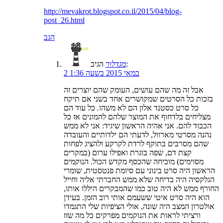
http://mevakrot.blogspot.co.il/2015/04/blog-
post_26.html
הגב
הגיב:
מגדלור
2 במאי 2015 בשעה 1:36
אבל זה מה שהם עושים, העומק שהם יוצרים זה
בזכות כל הסרטים שמקושרים אחד בשני אם תיקח
כל סרט כסטנד אלון הם לא משהו. כל עוד הם
מצליחים בלדחוף את המוצר שלהם להמונים אז כל
הכבוד להם. אני אהיה הראשון שיגיד: אני לא ממש
נהנה מסרטי מארוול, לדעתי הם ילדותיים והעובדה
שהם מסרבים בתוקף לרדת לקרקע ולהציג לפחות
קצת דם, שפה בוגרת ואפילו ערום (במקרים
מסוימים) מוכיחה שהכסף מקדש הכול. הנוקמים
הראשון היה סרט בינוני עם סיומת פנטסטית, שומרי
הגלקסיה היה בדיחה שלא ממש החברתי אליה וחייל
החורף ממש לא היה טוב כמו שהמבקרים היללו אותו,
הוא היה סרט איטי ששעמם אותי רוב הזמן. בעידן
אולטרון המצב היה שונה, אולי הציפיות שלי התגמדו
ורציתי לראות את הנוקמים מפרקים כל מה שזז