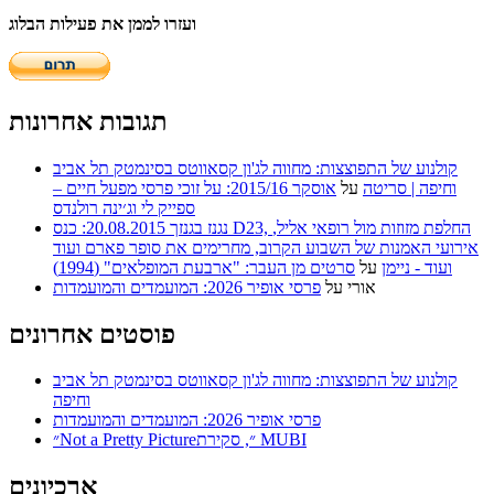
ועזרו לממן את פעילות הבלוג
תגובות אחרונות
קולנוע של התפוצצות: מחווה לג'ון קסאווטס בסינמטק תל אביב
וחיפה | סריטה
על
אוסקר 2015/16: על זוכי פרסי מפעל חיים –
ספייק לי וג׳ינה רולנדס
נגנז בגנזך 20.08.2015: כנס D23, החלפת מזוזות מול רופאי אליל,
אירועי האמנות של השבוע הקרוב, מחרימים את סופר פארם ועוד
ועוד - ניימן
על
סרטים מן העבר: "ארבעת המופלאים" (1994)
אורי
על
פרסי אופיר 2026: המועמדים והמועמדות
פוסטים אחרונים
קולנוע של התפוצצות: מחווה לג'ון קסאווטס בסינמטק תל אביב
וחיפה
פרסי אופיר 2026: המועמדים והמועמדות
״Not a Pretty Picture״, סקירת MUBI
ארכיונים