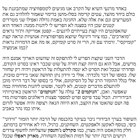
באחד מרגעי השיא של הקרב אנו מגיעים לקומפוזיציה שמתבוננת על
כולם ביחד מהצד, עטים קדימה בסלו-מושן בדימוי שאמור להלהיב גם את
המעריצים וגם את אלה שלא. החגיגה באמת גדולה ואפילו שני מטרדים
קטנים שכן היו בסצנה לא הפריעו לי ליהנות ממנה: האחד הוא
שהאפקטים היו קצת בעייתיים לרגעים – קפטן אמריקה ות'ור נראים
"מוארכים", כמו ציור דיגיטלי שיוצא מפרופורציות אנושיות ונראה קצת
"קומיקסי". זרמתי עם זה, הרי זה סרט קומיקס, אז מה אם הדמויות נראות
כמו אנימציה?
הדבר השני שקצת הפריע לי להתפקס זה שהשוט הארוך אמנם היה
מרשים, אבל הוא גם היווה קצת חזרה על שוט שכבר ראינו בסרט הקודם,
ופחדתי שבכל זאת הסרט לא ינסה להתעלות על הראשון ויהיה רק שחזור
שלו. בסופו של דבר נלכדתי. אולי כי ווידון נתן תחושה שאני בידיים טובות,
אולי בגלל ההומור הרב של כל הסיקוונס, אולי כי בסופו של דבר הייתי מוכן
להתעלם מדברים קטנים, לא לקטר, ופשוט ליהנות מהחוויה כמה
שאפשר. ואכן, "
הנוקמים 2
" עולה על "
הנוקמים
" הראשון באיכויותיו
הבידוריות. הכול עבד פיקס ופרט למספר סצנות דיאלוגים מפורטות מדי
פה ושם שהאטו את הקצב, הוא היווה הנאה רצופה והיה אפשר לזרום
איתו כמו נהר באביב.
השיפור בערך הבידורי ניכר בעיקר בהכנסה של הרבה יותר הומור "ווידוני"
כיפי, בנוסף לאקשן ולאפקטים. השחקנים, כרגיל, היו לא אחידים ברמתם.
חלק מהקאסט היה מצוין, כמו
סקרלט
ג'והנסון
שהצליחה לחשוף צדדים
רגישים הרבה יותר של דמות האלמנה השחורה,
מארק
ראפלו
שככל