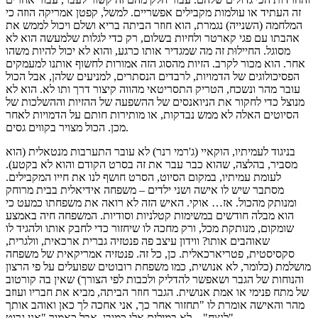
זה העתיד או עולמות מקבילים אפשריים. למשל, קפטן אמריקה הוזה כי
המלחמה (השנייה) נגמרת, הוא חוזר הביתה בריא ושלם ויכול לממש את
אהבתו עם פגי קארטר ולחיות בשלום, רק כדי לגלות שלמעשה הוא לא
מסוגל. החיילוּת זה מה שמגדיר אותו כרגע, והוא לא יכול להיות משהו
אחר. הוא מכור לקרב. הזיות מהסוג הזה אמורות לחשוף אותנו למעמקים
הפסיכולוגים של הדמויות, לרבדים הנסתרים, למניעים שלהן, אבל הכול
עובר מהר ונשכח, הטריק התסריטאי מהווה קיצור דרך ותו לא. הוא לא
מנוצל כדי לחקור את הניואנסים של ההשפעה של ההזיות וההשלכות של
הסיוטים האלה לא ממש נבדקות, או מותירות חותם על הדמויות לאחר
מכן. הכול מצויר בקווים גסים.
בניגוד לעמיתיו, הוקאיי (ג'רמי רנר) לא עובר התערבות מנטאלית (הוא
מסביר, בהלצה, שהוא כבר עבר את זה בסרט הקודם והוא לא בקטע).
לעומת עמיתיו, במקום הסיוט, הסרט חושף לנו את חייו המקבילים.
מסתבר שיש לו אישה ושני ילדים – משפחה אידיאלית בבית מרוחק
ומנותק מהכול. אז… אוקי. האיש הזה לא רואה את משפחתו כמעט כי
הוא מבלה חודשים במשימות קטלניות וסודיות. המשפחה חיה באמצע
שומקום, מנותקת מכל, ורק מחכה לו שיחזור כדי לחבק אותו ולהגיד לו
שאוהבים אותו? ווידון עיצב פה פנטזיה גברית ארכאית, וולגרית,
סקסיסטית, פטריארכאלית. כן, כל זה. פנטזיה אמריקאית של משפחה
מושלמת (כלומר, לא אנושית, כמו משפחת רובוטים שפועלים על פי הרצון
והנוחות של הגבר ושאפשר להדליק ולכבות לפי הצורך) שאין בה קורטוב
של מתח פנימי או אמת אנושית. הגבר חוזר הביתה, מביא את חבריו ועוזב
מהר והאישה אומרת לו "תחזור אחר כך, אני אחכה לך כאן ואוהב אותך
לנצח" – לא במילים אלו כמובן, אבל כאמור "אני גרוט".