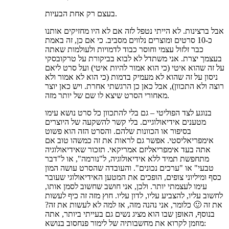
בעצם רק אחת הבעיות.
אבל ברצינות. לא הייתי נטפל לזה אם לא היו מחזיקים אותנו
כ-10 סרטים ומוצרים נלווים מסביב. כי אם כן, זה באמת
כבר זלזול עצמי וחוסר כבוד לדמויות ולעולמות שאתה
בעצמך יצרת. אני משתדל לא לבוא בביקורת על טרקובסקי
על זה שהוא איטי (כי הוא אמור להיות איטי) ועל סרט ליאם
ניסון על זה שהוא לא מעמיק בדמות (כי הוא לא אמור ולא
רוצה ולא התכוון), אבל כאן כן הרגשתי אחרת. ויש כאן יוצר
מאחורי הסרט שיצא לו שם של יותר מזה.
בנוגע לצד הפוליטי – גם בלי להתכוון כל סרט נושא עימו
מטענים אידיאולוגיים. בלי קשר להשקעה של היוצרים
בסיפור או הכוונות שלהם. והסרט הזה הוא פשוט
אימפריאליסטי. אפשר גם לראות את זה כמשהו טוב אם
אתה בעד אימפריאליזם אמריקאי. תזכור שאידיאולוגיה
מתחפשת תמיד ללא אידיאולוגיה, ל"נורמה", או ל"דבר
טבעי" או "ערכים נכונים". והעובדה שהסרט עושה המון
כסף ומיליוני צופים, הופכים את המטען האידיאולוגי שעובר
עימו לעצמתי יותר. ולכן, אני חושב שחשוב לסמן אותו,
לחשוב עליו, להצביע עליו, לדון עליו. חוץ מזה זה כיף לעשות
את זה 🙂 כלומר, אני נהנה מזה, אז למה לא לעשות את זה?
בנוסף, האופן שבו הוא מציג נשים גם בעייתי ביותר, אתה
מוזמן לקרוא את מחשבותיה של לימור פנחסוב בנושא: