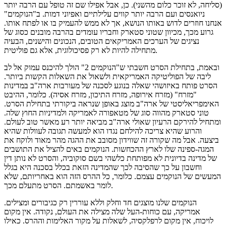
(סליחה, לא זוכר כלום מהשני). כן, אבל אפילו שם זה טופל עם הרבה יותר
ניואנסים ועם הרבה יותר קווים עלילתיים ואפיוני דמות. ב"הנוקמים"
אנחנו חוזרים לדוש באותו הנושא, אך לא ממש להעמיק בו או לפתח אותו.
גרוע מכך, מכיוון שטוני סטארק וחבריו עומדים בהרבה מובנים כסוג של
נציגים של הערכים האמריקאים הטובים, הנכונים והישנים, הבעיה
מתחילה להיות לא רק פסיכולוגית, אלא גם פוליטית.
ובאמת, בתחילת הסרט חשבתי ש"הנוקמים 2" הולך להיכנס עמוק אל לב
ליבה של הפוליטיקה האמריקאית ולשאול את השאלות הקשות ביותר.
הסרט פותח באיזושהי שאלה בנוגע לסכנה של מעורבות ארה"ב במדינות
"מזרח" (מזרח אירופה, מזרח התיכון, מזרח אסיה). כלומר, ההיבט
האימפריאליסטי של ארה"ב מוצג באופן שנראה ביקורתי בתחילת הסרט.
טוני סטארק מהווה סוג של מטאפורה לאמריקה ולמדיניות החוץ שלה.
ומתחיל להירקם הרעיון שאולי ארה"ב מביאה יותר רע מאשר טוב לעולם.
והרוע שהיא צריכה להילחם נגדו הוא למעשה תגובה לעוולות שהיא
ביצעה. אבל מה שקורה זה שווידון מסובב את ההגה מהר מאוד ולוקח את
המגה-ספינה שלו לארץ ההכחשות. הנוקמים באים להציל את התושבים
של מדינה בדיונית לא מפותחת כלשהי בשם סוקוביה, והסרט לא נותן דין
וחשבון על כך שהסיבה לכך שהמדינה הזאת בכלל בסכנה היא בגלל
המעשים של הנוקמים עצמם. כלומר, כל ההרס הזה הוא באחריותם, שלא
לומר באשמתם. הסרט מתעלם מכך.
הנוקמים שלנו מוצגים חד וחלק וללא עוררין רק כגיבורים ומצילים.
אמריקה, עם כוחות-העל שלה מצילה את העולם, נקודה. אין מקום
לויכוח, אין מקום לרפלקסיה, לשאלות על מקור האלימות וההרס. כאילו