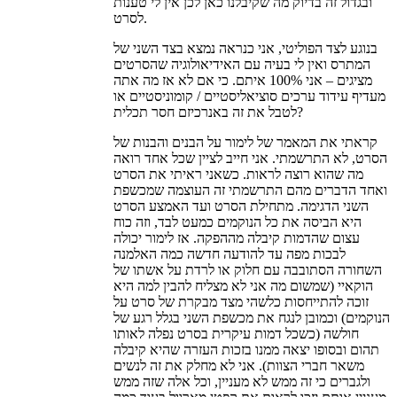
ובגדול זה בדיוק מה שקיבלנו כאן לכן אין לי טענות
לסרט.
בנוגע לצד הפוליטי, אני כנראה נמצא בצד השני של
המתרס ואין לי בעיה עם האידיאולוגיה שהסרטים
מציגים – אני 100% איתם. כי אם לא אז מה אתה
מעדיף עידוד ערכים סוציאליסטיים / קומוניסטיים או
לטבל את זה באנרכיזם חסר תכלית?
קראתי את המאמר של לימור על הבנים והבנות של
הסרט, לא התרשמתי. אני חייב לציין שכל אחד רואה
מה שהוא רוצה לראות. כשאני ראיתי את הסרט
ואחד הדברים מהם התרשמתי זה העוצמה שמכשפת
השני הדגימה. מתחילת הסרט ועד האמצע הסרט
היא הביסה את כל הנוקמים כמעט לבד, וזה כוח
עצום שהדמות קיבלה מההפקה. אז לימור יכולה
לבכות מפה עד להודעה חדשה כמה האלמנה
השחורה הסתובבה עם חלוק או לרדת על אשתו של
הוקאיי (שמשום מה אני לא מצליח להבין למה היא
זוכה להתייחסות כלשהי מצד מבקרת של סרט על
הנוקמים) וכמובן לנגח את מכשפת השני בגלל רגע של
חולשה (כשכל דמות עיקרית בסרט נפלה לאותו
תהום ובסופו יצאה ממנו בזכות העזרה שהיא קיבלה
משאר חברי הצוות). אני לא מחלק את זה לנשים
ולגברים כי זה ממש לא מעניין, וכל אלה שזה ממש