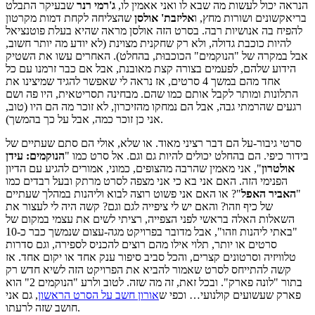
הנראה יכול לעשות מה שבא לו ואני אאמין לו,
ג'רמי
רנר
שבעיקר התבלט
בריאקשונים ושורות מחץ, ו
אליזבת'
אולסן
שהצליחה לקחת דמות מקרטון
להפיח בה אנושיות רבה. בסרט הזה אולסן מראה שהיא בעלת פוטנציאל
להיות כוכבת גדולה, ולא רק שחקנית מצוינת (לא יודע מה יותר חשוב,
אבל במקרה של "הנוקמים" הכוכבוּת, בהחלט). האחרים עשו את השטיק
הידוע שלהם, לפעמים בצורה קצת מאובנת, אבל אם כבר זרמנו עם כל
אחד מהם במשך 4 סרטים, אז נראה לי שאפשר להגיד שמיצינו את
התלונות ומותר לקבל אותם כמו שהם. מבחינה תסריטאית, היו פה ושם
רגעים שהרמתי גבה, אבל הם נמחקו מהזיכרון, לא זוכר מה הם היו (טוב,
אני כן זוכר כמה, אבל על כך בהמשך).
סרטי גיבור-על הם דבר רציני מאוד. או שלא, אולי הם סתם שעתיים של
בידור כיפי. הם בהחלט יכולים להיות גם וגם. אל סרט כמו "
הנוקמים: עידן
אולטרון
", אני מאמין שהרבה מהצופים, כמוני, אמורים להגיע עם הדיון
הפנימי הזה. האם אני בא כי אני מצפה לסרט מרתק ובעל רבדים כמו
"
האביר האפל
"? או האם אני פשוט רוצה לבוא וליהנות במהלך שעתיים
של כיף וזהו? והאם יש לי ציפייה לגם וגם? קשה היה לי לעצור את
השאלות האלה בראשי לפני הצפייה, רציתי לשים את עצמי במקום של
"באתי ליהנות וזהו", אבל מדובר בפרויקט מגה-עצום שנמשך כבר כ-10
סרטים או יותר, תלוי אילו מהם רוצים להכניס לספירה, וגם סדרות
טלוויזיה וסרטונים קצרים, והכל סביב סיפור ענק אחד או יקום אחד. אז
קשה להתייחס לסרט שאמור להביא את הפרויקט הזה לשיא חדש רק
בתור "לונה פארק". ובכל זאת, זה מה שזה. לטוב ולרע "הנוקמים 2" הוא
פארק שעשועים קולנועי… וכפי ש
אורון חשב על הסרט הראשון
, גם אני
חושב שזה לרעתו.