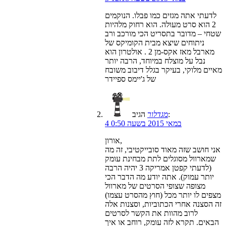
לדעתי אתה מגזים כמו פבלו. הנוקמים
2 הוא סרט מעולה. הוא רחוק מלהיות
שטחי – מדובר בתסריט הכי מורכב ורב
ניתוחים שיצא מבית הקומיקס של
מארבל מאז אקס-מן 2 . אולטרון הוא
נבל על מוצלח במיוחד, הרבה יותר
מאיים מלוקי, בעיקר בגלל דיבוב משובח
של ג'יימס ספיידר
הגיב:
מגדלור
4 במאי 2015 בשעה 0:50
אורון,
אני חושב שזה מאוד סובייקטיבי, זה מה
שמארוול מסוגלים לתת מבחינת עומק
(לדעתי קפטן אמריקה 3 יהיה הרבה
יותר עמוק). אתה יודע מה הדבר הכי
מצופה שצופי הסרטים של מארוול
מצפים לו יותר מכל (חוץ מהסרט עצמו)
זה הסצנה אחרי הכתוביות, וסצנות אלה
לרוב מהוות את הקשר לסרטים
הבאים. תקרא לזה עומק, רוחב או איך