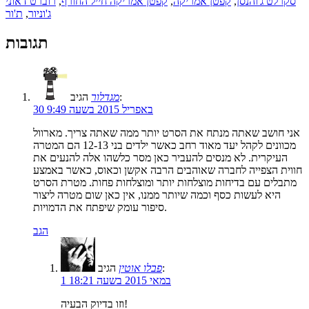
סקרלט ג'והנסן
,
קפטן אמריקה
,
קפטן אמריקה חייל החורף
,
רוברט דאוני
ג'וניור
,
ת'ור
תגובות
הגיב:
מגדלור
30 באפריל 2015 בשעה 9:49
אני חושב שאתה מנתח את הסרט יותר ממה שאתה צריך. מארוול
מכוונים לקהל יעד מאוד רחב כאשר ילדים בני 12-13 הם המטרה
העיקרית. לא מנסים להעביר כאן מסר כלשהו אלה להנעים את
חווית הצפייה לחברה שאוהבים הרבה אקשן וכאוס, כאשר באמצע
מתבלים עם בדיחות מוצלחות יותר ומוצלחות פחות. מטרת הסרט
היא לעשות כסף וכמה שיותר ממנו, אין כאן שום מטרה ליצור
סיפור עומק שיפתח את הדמויות.
הגב
הגיב:
פבלו אוטין
1 במאי 2015 בשעה 18:21
וזו בדיוק הבעיה!