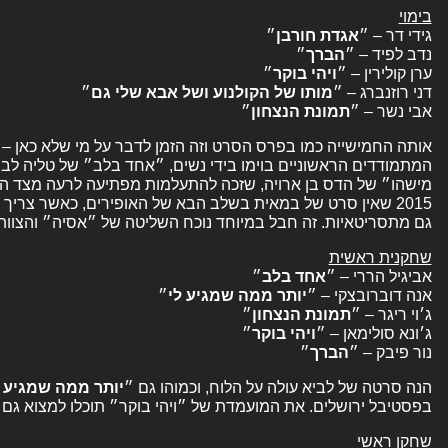
בימוי
גידי דר – ״
אגדת חורבן
״
נדב לפיד – ״
הברך
״
ערן קולירין – ״
ויהי
בוקר
״
דני רוזנברג – ״
מותו של הקולנוע ושל אבא שלי גם
״
אבי נשר – ״
תמונת
הנצחון
״
המתמודדים הראשוניים בוימו בידי נשים, ״אחד בלב״ של טליה לבי
מישהו״ של הדס בן ארויה, שזכה להתעלמות מפתיעה לרעה מצד הא
גם מתסריטאיות. זה חבל במיוחד נוכח השליטה של ״אסיה״ והצוות
שחקנית ראשית
אביגיל הררי – ״
אחד
בלב
״
אנה דוברובצקי – ״
יותר ממה שמגיע לי
״
ג׳וי ריגר – ״
תמונת
הנצחון
״
ג׳ונא סולימאן – ״
ויהי
בוקר
״
נור פיבק – ״
הברך
״
הנה סרטה של לביא עולה על הלוח, וכמוהו גם ״
יותר ממה שמגיע ל
בפסטיבל ירושלים. את המועמדת של ״ויהי בוקר״ תוכלו למצוא גם
שחקן ראשי