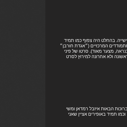
שייה. בהחלט היה צפוף כמו תמיד
מודדים המרכזיים (״אגדת חורבן״
אה, מצער מאוד). סרטו של פיני
שונה ולא אחרונה למירוץ לסרט
רוכות הבאות איזבל רמדאן ומשי
כמו תמיד באופירים אציין שאני