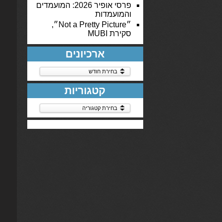
פרסי אופיר 2026: המועמדים
והמועמדות
״Not a Pretty Picture״,
סקירת MUBI
ארכיונים
ארכיונים
קטגוריות
קטגוריות