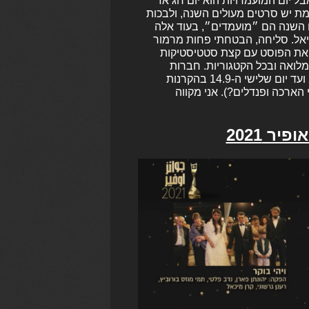
ם״). אבל יום המועמדויות הוא יום חג אז
ת יש סרטים מעולים השנה, ולבכות
 השנה הם ״מועמדים״, בעוד אלה
יאל. סליחה, הבטחתי פחות מרמור
כן את הפוסט עם קצת סטטיסטיקות
מלואה ובכל הקטגוריות. חברות
וחברי האקדמיה יוכלו לצפות בעולים לגמר החל מיום שלישי ה-24.8 ועד יום שלישי ה-14.9 בהקרנות
י הארכה ופנדלים?). אני מקווה
ר 2021