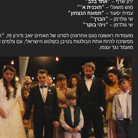
ירון שרף – ״
אחד
בלב
״
מוש משעלי – ״
תוכנית א׳
״
עמית יסעור – ״
תמונת
הנצחון
״
שי גולדמן – ״
הברך
״
שי גולדמן – ״
ויהי
בוקר
״
מועמדות ראשונה (וגם אחרונה) לסרט של האחים יואב ודורון פז, ״ת
ממשיכה להיות אחת הבולטות בטיבן בקולנוע הישראלי, עם צלמים ות
מועמד נגד עצמו.