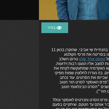
הערב (16.8) הוכרזו המועמדים לפרס אופיר, במהלך משדר קצרצר בהנחיית שי אביבי, שהוקרן בכאן 11
ו בסריטה את פרסי הקולנוע
אל
טקסט אחד שלנו
טרום השלב
 למצב אליו הגענו רבות וידועות,
ווקא האקדמיה שמתעקשת לקחת את
ם, בה נעדרו לחלוטין שמות מפיקי
י שביימו את הסרטים. עוד נכתב
ב"פרס האוסקר לסרט הזר הטוב
ר שנים ״הסרט הבינלאומי הטוב
 הזר״).
 פרס הסרט והכרטיס לאוסקר וכולל
כיר אותם עד הטקס, שיתקיים בפעם