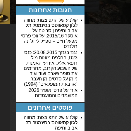
תגובות אחרונות
קולנוע של התפוצצות: מחווה
לג'ון קסאווטס בסינמטק תל
אביב וחיפה | סריטה
על
אוסקר 2015/16: על זוכי פרסי
מפעל חיים – ספייק לי וג׳ינה
רולנדס
נגנז בגנזך 20.08.2015: כנס
D23, החלפת מזוזות מול
רופאי אליל, אירועי האמנות
של השבוע הקרוב, מחרימים
את סופר פארם ועוד ועוד -
ניימן
על
סרטים מן העבר:
"ארבעת המופלאים" (1994)
אורי
על
פרסי אופיר 2026:
המועמדים והמועמדות
פוסטים אחרונים
קולנוע של התפוצצות: מחווה
לג'ון קסאווטס בסינמטק תל
אביב וחיפה