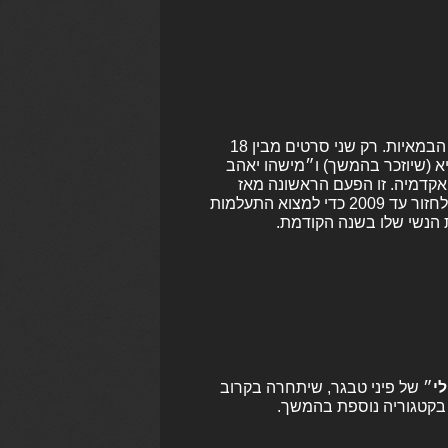
אותה החמישייה כמו בפרס הסרט וזה הזמן לדבר על מי שלא כאן – הבמאיות. רק שני סרטים מבין 18
א (שיוזכר בהמשך) ו״מישהו יאהב
קדמיה. זו הפעם הראשונה מאז
2015 שאין סרט של במאית בשלב הבא של האופירים, כאשר צריך לחזור עד 2009 כדי למצוא התעלמות
 הנשי שלו בשנה הקודמת.
י
״ של פיני טבגר, שיתחרה בקרוב
 בקטגוריה נוספת בהמשך.