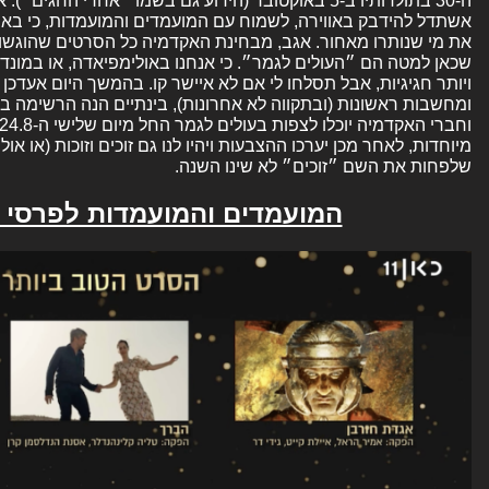
ה-30 בתולדותיו ב-5 באוקטובר (הידוע גם בשמו ״אחרי החגי
אשתדל להידבק באווירה, לשמוח עם המועמדים והמועמדות, כי באמ
את מי שנותרו מאחור. אגב, מבחינת האקדמיה כל הסרטים שהוגשו
שכאן למטה הם ״העולים לגמר״. כי אנחנו באולימפיאדה, או במונד
ויותר חגיגיות, אבל תסלחו לי אם לא איישר קו. בהמשך היום אעד
ומחשבות ראשונות (ובתקווה לא אחרונות), בינתיים הנה הרשימה ב
מיוחדות, לאחר מכן יערכו ההצבעות ויהיו לנו גם זוכים וזוכות (או אול
שלפחות את השם ״זוכים״ לא שינו השנה.
המועמדים והמועמדות לפרסי אופי