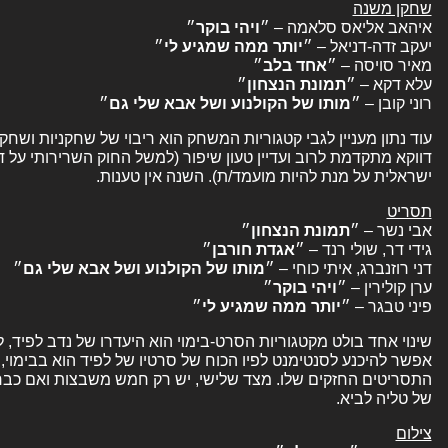
שחקן משנה
איהאב אליאס סלאמה – ״
ויהי
בוקר
״
יעקב זדה-דניאל – ״
יותר ממה שמגיע לי
״
מאיר סויסה – ״
אחד
בלב
״
עלא דקא – ״
תמונת
הנצחון
״
רוני קובן – ״
מותו של הקולנוע ושל אבא שלי גם
״
עוד נתון מעניין לגבי קטגוריות המשחק הוא ריבוי של שחקניות ושח
דווקא מתקדמת לרוב ועדיין טעון שיפור (למשל החוק השרירותי על
ישראלית על מנת להיות מועמד/ת). השנה אין טענות.
תסריט
אבי נשר – ״
תמונת
הנצחון
״
גידי דר, שולי רנד – ״
אגדת
חורבן
״
דני רוזנברג, איתי כוחי – ״
מותו של הקולנוע ושל אבא שלי גם
״
ערן קולירין – ״
ויהי
בוקר
״
פיני טבגר – ״
יותר ממה שמגיע לי
״
שינוי אחד בולט מקטגוריות הסרט-בימוי הוא היעדרו של נדב לפיד, 
אפשר להיכנע לסנטימנט לפיו הכוח של סרטיו של לפיד הוא בבימוי,
התסריטים החזקים שלו. מצד שלישי, יש רק חמש משבצות ואם כבר א
של טליה לביא.
צילום