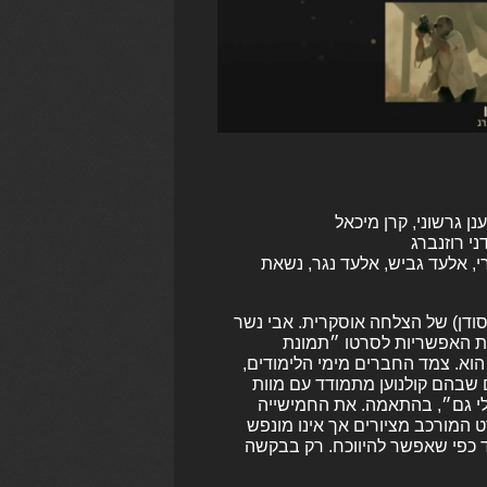
נן גרשוני, קרן מיכאל
ני רוזנברג
דרי, אלעד גביש, אלעד נגר, נשאת
סודן) של הצלחה אוסקרית. אבי נשר
ות האפשריות לסרטו ״תמונת
 הוא. צמד החברים מימי הלימודים,
 שבהם קולנוען מתמודד עם מוות
לי גם״, בהתאמה. את החמישייה
 המורכב מציורים אך אינו מונפש
וד כפי שאפשר להיווכח. רק בבקשה