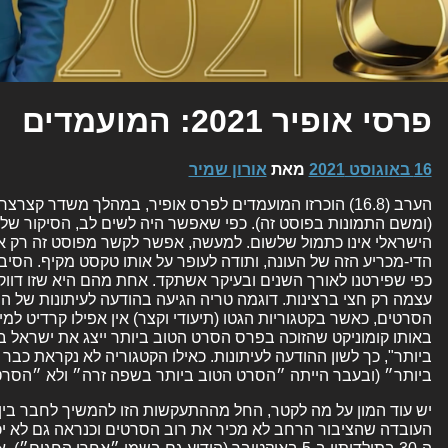
פרסי אופיר 2021: המועמדים
16 באוגוסט 2021
מאת
אורון שמיר
(ומשם התמונות בפוסט זה). כפי שאפשר היה לשים לב, הסיקור שלנ
הישראלי אינו כתמול שלשום. למעשה, אפשר לקשר מפוסט זה רק 
הדי-מכריע הזה של העונה, ותודה לעופר על אותו טקסט מקיף. הסיבות
כפי שפירטנו לאורך השנים ובעיקר אשתקד. אחת מהם היא שזו ד
עצמה רק חצי ברצינות. דוגמה טריה הגיעה בהודעה לעיתונות של היו
הסרטים, כאשר בקטגוריות הגטו (תיעודי וקצר) אין אפילו קרדיט למ
באותו קומוניקט שהזוכה בפרס הסרט הטוב ביותר ייצג את ישראל 
ביותר", כך לשון ההודעה לעיתונות. כאילו הקטגוריה לא נקראת כב
ביותר״ (ובעבר הייתה ״הסרט הטוב ביותר בשפה זרה״ ולא ״הסרט
יש עוד המון על מה לקטר, החל מההתעקשות הזו להמשיך לחבר בין
העובדה שהציבור הרחב לא מכיר את רוב הסרטים וכנראה גם לא י