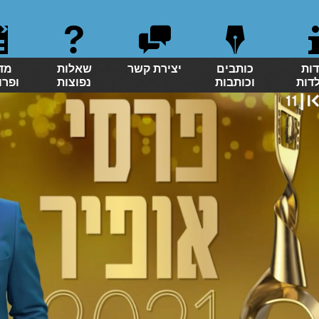
דות
כותבים
יצירת קשר
שאלות
מד
לדות
וכותבות
נפוצות
ופרו