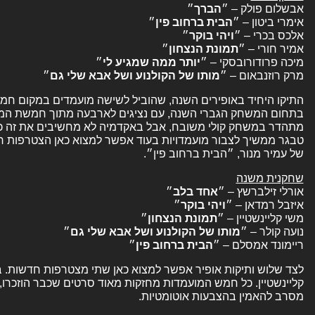
אבשלום פולק – ״
הברך
״
אימרי ביטון – ״
הבית ברחוב פין
״
אלכס בכרי – ״
ויהי
בוקר
״
אמיר חורי – ״
תמונת
הנצחון
״
מיכה פרודורובסקי – ״
יותר ממה שמגיע לי
״
מרק רוזנבאום – ״
מותו של הקולנוע ושל אבא שלי גם
״
התיקו היחיד באופירים השנה, שהוביל לשישה מועמדים במקום חמי
בתחום המשחק הגברי השנה, עם נציגים לארבעה מתוך חמשת המת
מתהדר במשחק קולי משובח, אבל באקדמיה לא מחשיבים את זה כנר
טבגר ממשיך לצבור מועמדויות בעוד אפשר למצוא כאן הצטרפות רא
של עמיר מנור, ״הבית ברחוב פין״.
שחקנית משנה
אורלי זילברשץ – ״
אחד בלב
״
איזבל רמדאן – ״
ויהי
בוקר
״
משי קליינשטיין – ״
תמונת
הנצחון
״
נועה קולר – ״
מותו של הקולנוע ושל אבא שלי גם
״
ריימונד אמסלם – ״
הבית ברחוב פין
״
לצד שלוש ותיקות אופיר אפשר למצוא כאן שתי מצטרפות חדשות. ב
קליינשטיין. כל חמש המועמדות מחזקות מאוד סרטים שכבר הוזכרו, ו
מסרב להאמין בהצבעות אוטומטיות.