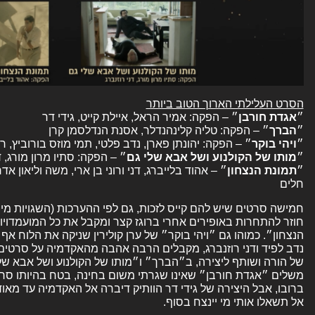
הסרט העלילתי הארוך הטוב ביותר
״
אגדת
חורבן
״ – הפקה: אמיר הראל, איילת קייט, גידי דר
״
הברך
״ – הפקה: טליה קלינהנדלר, אסנת הנדלסמן קרן
״
ויהי
בוקר
״ – הפקה: יהונתן פארן, נדב פלטי, תמי מוזס בורוביץ, רע
״
מותו של הקולנוע ושל אבא שלי גם
״ – הפקה: סתיו מרון מורג, ד
״
תמונת
הנצחון
״ – אהוד בלייברג, דני ורוני בן ארי, משה וליאון א
חלים
חמישה סרטים שיש להם קייס לזכות, גם לפי ההערכות (השגויות מי
חוזר להתחרות באופירים אחרי ברוגז קצר ומקבל את כל המועמדוי
הנצחון״. כמוהו גם ״ויהי בוקר״ של ערן קולירין שניקה את הלוח אף
נדב לפיד ודני רוזנברג, מקבלים הרבה אהבה מהאקדמיה על סרטים
של הורה ושותף ליצירה, ב״הברך״ ו״מותו של הקולנוע ושל אבא ש
משלים ״אגדת חורבן״ שאינו שגרתי משום בחינה, בטח בהיותו סרט
ברובו, אבל היצירה של גידי דר הוותיק דיברה אל האקדמיה עד מא
אל תשאלו אותי מי יינצח בסוף.