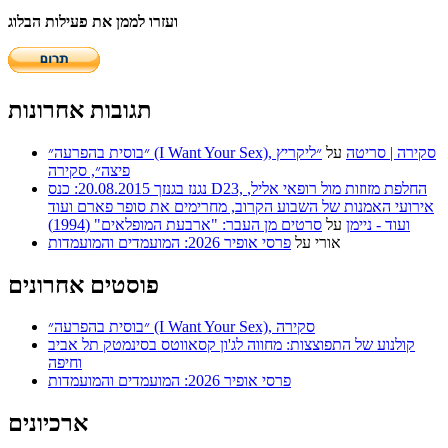
ועזרו לממן את פעילות הבלוג
תגובות אחרונות
״בוסית בהפרעה״ (I Want Your Sex), סקירה | סריטה
על
״ליקריץ
פיצה״, סקירה
נגנז בגנזך 20.08.2015: כנס D23, החלפת מזוזות מול רופאי אליל,
אירועי האמנות של השבוע הקרוב, מחרימים את סופר פארם ועוד
ועוד - ניימן
על
סרטים מן העבר: "ארבעת המופלאים" (1994)
אורי
על
פרסי אופיר 2026: המועמדים והמועמדות
פוסטים אחרונים
״בוסית בהפרעה״ (I Want Your Sex), סקירה
קולנוע של התפוצצות: מחווה לג'ון קסאווטס בסינמטק תל אביב
וחיפה
פרסי אופיר 2026: המועמדים והמועמדות
ארכיונים