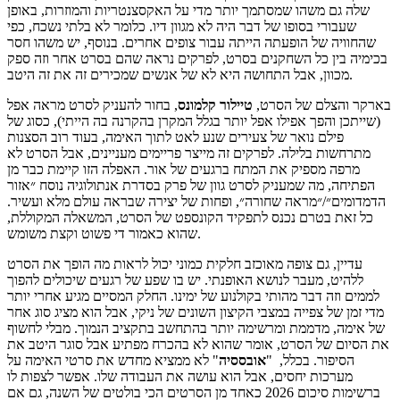
שלה גם משהו שמסתמך יותר מדי על האקסצנטריות והמוזרות, באופן
שעבורי בסופו של דבר היה לא מגוון דיו. כלומר לא בלתי נשכח, כפי
שהחוויה של הופעתה הייתה עבור צופים אחרים. בנוסף, יש משהו חסר
בכימיה בין כל השחקנים בסרט, לפרקים נראה שהם בסרט אחר וזה ספק
מכוון, אבל התחושה היא לא של אנשים שמכירים זה את זה היטב.
בארקר והצלם של הסרט,
טיילור
קלמונס
, בחור להעניק לסרט מראה אפל
(שייתכן והפך אפילו אפל יותר בגלל המקרן בהקרנה בה הייתי), כסוג של
פילם נואר של צעירים שנע לאט לתוך האימה, בעוד רוב הסצנות
מתרחשות בלילה. לפרקים זה מייצר פריימים מעניינים, אבל הסרט לא
מרפה מספיק את המתח ברגעים של אור. האפלה הזו קיימת כבר מן
הפתיחה, מה שמעניק לסרט גוון של פרק בסדרת אנתולוגיה נוסח ״אזור
הדמדומים״/״מראה שחורה״, ופחות של יצירה שבראה עולם מלא ועשיר.
כל זאת בטרם נכנס לתפקיד הקונספט של הסרט, המשאלה המקוללת,
שהוא כאמור די פשוט וקצת משומש.
עדיין, גם צופה מאוכזב חלקית כמוני יכול לראות מה הופך את הסרט
ללהיט, מעבר לנושא האופנתי. יש בו שפע של רגעים שיכולים להפוך
לממים וזה דבר מהותי בקולנוע של ימינו. החלק המסיים מגיע אחרי יותר
מדי זמן של צפייה במצבי הקיצון השונים של ניקי, אבל הוא מציג סוג אחר
של אימה, מדממת ומרשימה יותר בהתחשב בתקציב הנמוך. מבלי לחשוף
את הסיום של הסרט, אומר שהוא לא בהכרח מפתיע אבל סוגר היטב את
הסיפור. בכלל, "
אובססיה
" לא ממציא מחדש את סרטי האימה על
מערכות יחסים, אבל הוא עושה את העבודה שלו. אפשר לצפות לו
ברשימות סיכום 2026 כאחד מן הסרטים הכי בולטים של השנה, גם אם