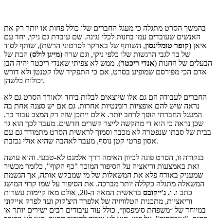
בהמשך הסרט מתגלה כי מעגל החברים שלו כולל פחות או יותר רק את
האנשים שעובדים עמו בחנות לכלי נגינה. שם עובדת גם ניקי, יחד עם
איאן (
קופר
טומלינסון
, השותף של בארקר לסרטוני הרשת), שותף לסוד
של בר לגבי הרגשות שלו כלפי ניקי, וגם שרה (
מייגן
לולס
) הבת של
הבעלים של החנות (
אנדי
ריכטר
). ממש לא צפיתי שאנדי ריכטר יהיה הבן
אדם הכי מפורסם שמופיע בסרט, אם כי התפקיד שלו קטנטן ולא דורש
יכולות כלשהן.
החברים לעבודה הם גם אלו שיוצאים לבלות ביחד ולאורך הסרט גם לא
נראה שיש להם אופציות רומנטיות אחרות. גם אם יש סצנה אחת בה
המעגל החברתי הופך לרחב יותר. אולם ייתכן שזה רק המצב עבור בר,
שכן נראה כי הוא די מתקשה לייצר קשרים חדשים. מעבר לכך הוא גר
בבית של סבתו שנפטרה לא מכבר וסמוך לראשית הסרט מתמודד גם עם
אסון פרטי קטן נוסף, מעבר לאהבה שהיא אולי נכזבת.
בנקודה זו, הסרט פונה לכיוון האימה דרך אלמנט לא-טבעי. והוא עושה
זאת באמצעות וריאציה על הסיפור המוכר "כף הקוף", כלומר מכשיר
שמעניק באורח פלא את המשאלות של מי שמבקש אותה, אך הגשמת
המשאלה מתגלה כקללה יותר מברכה. את הסיפור על שמו קרוי המושג
כתב
ו. ו. ג'ייקובס
בראשית המאה ה-20, אולם מאז קיימות עשרות
וריאציות, מתכנית הטלוויזיה של אלפרד היצ'קוק ועד לפרק אייקוני
במיוחד של ״משפחת סימפסון״, כולל עוד עיבודים רבים ישירים יותר או