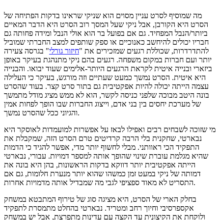
מה שמוסיף לסרט עניין מסוים הוא שניקי שראינו בדקות הפתיחה של
הסרט היא הקורבן, אבל ניקי שעל המסך רוב הסרט היא הדבר המאיים
ביותר/הנבל המפחיד. גם אם בפועל בר הוא אולי הנבל ומידה פחותה גם
חבריו יכולים להיחשב כאנוכיים או ספק שותפים למצב החברתי שמוביל
להתדרדרות, שכוללת רגעים שמזכירים את "
חיזור גורלי
" בגרסה צעירה
יותר ועם חברות במקום משפחה. רגעים בהם ניקי מתנהגת בעיקר באופן
ביזארי ובנייה איטית לקראת הרגעים היותר-אלימים שעוד יבואו. והבנייה
היא איטית. הסרט נמשך כמעט שעתיים וזה מורגש, בעיקר כי העלילה
עצמה הייתה יכולה להיות אפקטיבית גם בתור סרט קצר. בעוד שהסרט
בונה היטב מבוכה שלפני כניסה לקשר, הוא לא ממש מציג מודל מתמשך
של מערכת יחסים בין בני אדם, וייצוג החברות שבו הופך לפחות אמין
והגיוני ככל שהסרט נמשך.
מי שזוכה לשבחים רבים ואפילו לבאז על אפשרות למועמדות לאוסקר היא
נבארטי, שחקנית בלי הרבה קרדיטים טרם הסרט הזה, שמקבלת את
התפקיד הכי ראוותני. מבלי לחשוף יותר מדי, אפשר להגיד כי הדמות
שהיא מגלמת עוברת שינוי שהופך אותה למספר דמויות. עבורי, נבארטי
הייתה אפקטיבית יותר דווקא בדקות הראשונות, בהן היא בונה את
דמותה של ניקי במעט זמן כמשהו שהוא יותר מנערת חלומות, גם אם
התסריט לא מאוד ספציפי לגבי מה שמבדיל אותה מדמויות אחרות.
בחלק הארי של הסרט, היא מציגה סוג של טירוף המתבטא במשחק
אקספרסיבי וחיוך רחב ומטריד. נבארטי בהחלט מתמסרת לתפקיד
ולוקחת את הקיצונית עד הקצה עם עדינות מתפרצת, אבל יש במשחק