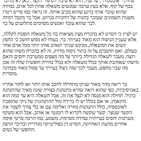
פחות. "אובססיה", על פניו, הוא לא עיבוד לסיפור הקצר. כאן לא מדובר
בכף של קוף, אלא בעץ ערבה שמגשים משאלה אחת לכל אדם, במידה
שהוא שובר אותו ברגע שהוא מביע אותה. זה נראה כמו פריט רטרו
משנות השמונים שנמכר בחנות של רוחניות בגרוש, אבל בר מקבל רמיזה
לכך שהוא עובד ואנשים מסוימים מתלוננים על כך.
יש לציין כי הסרט לא בהכרח מציג מציאות בה כל משאלה הופכת לקללה,
אלא שעניין הניסוח הוא מאוד בעייתי. בר, בעודו לא ממש חושב כי החפץ
יגשים את המשאלה, מבקש שניקי תאהב אותו יותר מכל אדם אחר
בעולם. ואם חושבים על זה בתור ניסוח מדויק, זה לא בהכרח משהו שהוא
רוצה. מעבר לשאלה הגדולה ביותר על מה מצפים ממערכת יחסים והאם
מישהו שאוהבת אותך בגלל משאלה ולא בגלל בחירה חופשית שלה זה אכן
מה שבר מחפש, מעבר לכך שזה ניצול בעייתי עד פסול מאוד מבחינה
מוסרית.
בר רואה מהר מאוד שניקי מתחילה לחבב אותו יותר ואז לחזר אחריו
באגרסיביות, כפי שהוא רואה שהיא מתנהגת בצורה שונה מאיך שהתנהגה
כרגיל. תחילה הוא מנסה לא לנצל את זה, אבל השאלה היא עד כמה הוא
מתאמץ. או אם בכלל יש לו ברירה מול ההתנהגות של ניקי שהופכת
לאובססיה, כולל התנהגות מוזרה ואלימה עם או בלי צורך לשמר את
הקשר שנוצר. קשר שקשה לקרוא לו רומנטי או אוהב, אבל הוא משקף
מערכות יחסים בעייתית במידה מסוימת. משמע, כמו הרבה סרטי אימה
אחרים מהעת האחרונה, הסרט דן בפוליטיקה מגדרית ובדיכוי הרצון
החופשי של נשים.