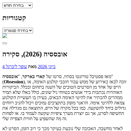
ארכיונים
קטגוריות
קטגוריות
אובססיה (2026), סקירה
4 ביוני 2026
מאת
עופר ליברגל
"
מאז פסטיבל טורונטו בסתיו, סרטו של
קארי
בארקר
, "
אובססיה
), זוכה לבאז כאירוע של ממש עבור חובבי קולנוע האימה, או
Obsession
(
הייפ של אחד מן הסרטים הטובים של השנה בתחום ובכלל. הביקורות
האוהדות נכתבות בידי אנשים בטווחי גיל שונים, כולל כאלו שלא תמיד
ממהרים להכתיר את להיטי האימה הבאים, בעידן בו תעשיית הקולנוע
צמאה ללהיטי אימה. הז'אנר מופק בתקציבים נמוכים ויכול להניב רווחים
גדולים ביחד להשקעה. כמו בכל מקרה של הייפ, התוצאה גם מגדילה את
החשיפה לסרט, אך גם יוצרת מערך ציפיות שקשה לעמוד בו. או לפחות
זה מה שהשפיע על חווית הצפייה שלי.
לאחר מחשבה, האכזבה שלי נובעת בעיקר מכך כי רוב הזמן, הסרט לא