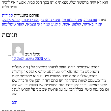
הוא לא יהיה ברשימה שלי. מצאתי אותו בסך הכל סביר, אפשר אף להגיד
סביר פלוס.
פורסם בקטגורית
סקירות
תגיות:
אובססיה
,
אינדי נבארטי
,
אינדי נווארטי
,
אנדי ריכטר
,
סרטי אימה
,
קארי בארקר
,
קולנוע אימה
,
קולנוע אמריקאי עצמאי
,
קופר טומלינסון
תגובות
הגיב:
סיגל
12 ביולי 2026 בשעה 2:42
הסרט אובססיה דוחה. הופק לדעתי בתקציב זול ( חוץ מעלות
השחקנים מן הסתם)אין לי בעיה עם סרטי אימה או קריפיות
בסרט,אבל זה סתם סרט מטופש ומגעיל.הוא מתרומם לאט
מדי,משעמם למוות בהתחלה ואז סתם דוחה. הבן שלי וחברה שלו
יצאו באמצע. בזבוז זמן וכסף. ועם המחירים של הפופקורן והשתיה
וכו בסינמה סיטי- בכלל חבל על על פרוטה שבזבזנו על הסרט ליגה ג
הזה.
הגב