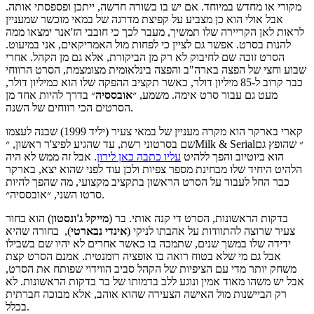
מקורי או מחדש במיוחד. אם יש בו בשורה חדשה, ייתכן ופספסתי אותה.
אבל אולי הוא כן מצביע על קפיצת מדרגה של במאי מוכשר שמעניין
לראות לאן הקריירה שלו תמשיך, מעבר לכך כי חובבי הז'אנר ימצאו ממה
להנות בסרט. אפשר גם לציין כי לפחות מול האמריקאים, אני במיעוט.
הסרט זוכה שם לחיבוק לא רק מן הביקורת, אלא גם מן הקהל. אחרי
שבוע וחצי של הפצה בארה"ב והפצה בינלאומית מצומצמת, הסרט הרווחי
כבר קרוב ל-85 מיליון דולר, כאשר תקציב ההפקה שלו הוא כמיליון דולר,
מעט גם עבור סרט אימה. משמע, ״
אובססיה
״ בדרך להיות אחד מן
הסרטים הכי רווחים של השנה.
קארי בארקר הוא מקרה מעניין של במאי צעיר (יליד 1999) שבנה לעצמו
שם בסרטוני רשת, עד שהגיע לפיצ'ר ראשון, ״Milk & Serial״ שהופץ גם
הוא ביוטיוב והפך ללהיט
עליו כתבה כאן לירון
. אבל זה ממש לא היה
הלהיט היחיד שלו מבחינת מספר צפיות ולכן עוד לפני שהוא יצא, בארקר
כבר החל לעבוד על הסרט הראשון בתקציב מקצועי, מה שהפך להיות
סרטו השני, ״אובססיה״.
בדקות הראשונות, הסרט די קנה אותי. בר (
מייקל
ג'ונסטון
) הוא בחור
צעיר שרוצה להתוודות על אהבתו לניקי (
אינדי
נבארטי
), בחורה שהיא
ידידה שלו במשך שנים, שתמכה בו כאשר אחרים לא יהיו שם בשבילו
אבל גם מי שלא בטוח רואה בו אופציה רומנטית. אמנם הסרט קצת
משחק יותר מדי עם הציפיות של הקהל סביב הווידוי שפותח את הסרט,
אבל יש משהו מאוד אמין ונוגע ללב בדמותו של בר בדקות הראשונות. לא
רק הביישנות מול האישה הצעירה שהוא אוהב, אלא מבוכה חברתית
בכלל.