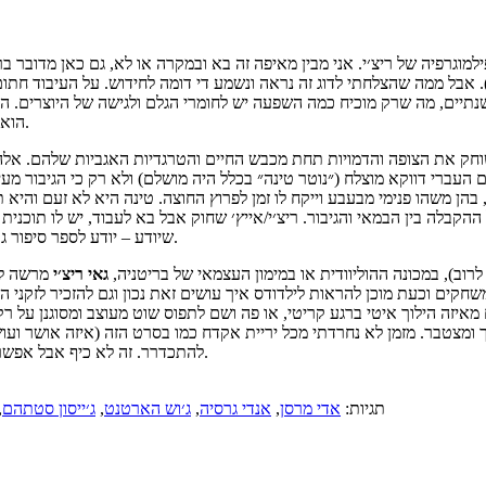
ילמוגרפיה של ריצ׳י. אני מבין מאיפה זה בא ובמקרה או לא, גם כאן מדובר ב
בכיכובו של ז׳אן דוז׳רדן הצעיר). אבל ממה שהצלחתי לדוג זה נראה ונשמע די דומה לחידוש. על העיבוד
-שנתיים, מה שרק מוכיח כמה השפעה יש לחומרי הגלם ולגישה של היוצרים. ה
הוא ההגדרה של מתודי – מילה המתאימה לתיאור הסרט, הגיבור והבימוי כאחד.
חק את הצופה והדמויות תחת מכבש החיים והטרגדיות האגביות שלהם. אלה ג
ברי דווקא מוצלח (״נוטר טינה״ בכלל היה מושלם) ולא רק כי הגיבור מעיד 
ן משהו פנימי מבעבע וייקח לו זמן לפרוץ החוצה. טינה היא לא זעם והיא תי
הקבלה בין הבמאי והגיבור. ריצ׳י/אייץ׳ שחוק אבל בא לעבוד, יש לו תוכנית 
שיודע – יודע לספר סיפור גם בלי טריקים וראוותנות, יודע מה הקהל רוצה אבל גם מה הוא באמת צריך.
גאי
ריצ׳י
מרשה לע
קים וכעת מוכן להראות לילדודס איך עושים זאת נכון וגם להזכיר לזקני הש
איזה הילוך איטי ברגע קריטי, או פה ושם לתפוס שוט מעוצב ומסוגנן על ר
ומצטבר. מזמן לא נחרדתי מכל יריית אקדח כמו בסרט הזה (איזה אושר ועושר
להתכדרר. זה לא כיף אבל אפשר לומר שמאוד נהניתי, הצהרה שאני חותם עליה לתיאור חווית הצפייה כולה.
תגיות:
אדי מרסן
,
אנדי גרסיה
,
ג׳וש הארטנט
,
ג׳ייסון סטתהם
,