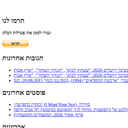
תרמו לנו
ועזרו לממן את פעילות הבלוג
תגובות אחרונות
ר: "ארבעת המופלאים" (1994)
פוסטים אחרונים
״בוסית בהפרעה״ (I Want Your Sex), סקירה
ולנוע של התפוצצות: מחווה לג'ון קסאווטס בסינמטק תל אביב וחיפה
פרסי אופיר 2026: המועמדים והמועמדות
ארכיונים