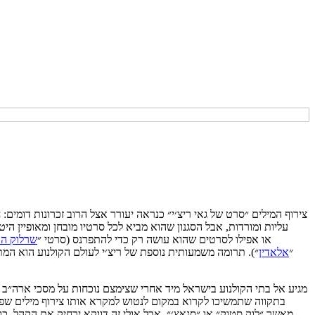
צירוף המילים ״סרט של גאי ריצ׳י״ כנראה יעורר אצל הרוב זכרונות דומים:
עליות ומורדות, אבל הסגנון שהוא מביא לכל סרטיו מובחן ומאופיין ה
״, ״קינג ארתור״), התמוהות ממש (״Revolver״, ״Swept Away״) או אפילו לסרטים שהוא עושה רק כדי להתפרנס (סרטי ״
שרלוק הו
״
אלאדין
״). תרומה משמעותית נוספת של ריצ׳י לעולם הקולנוע הוא ה
בתקווה שתמשיכו לקרוא במקום לנטוש למקרא אותו צירוף מילים שפתח
מאשר ״לוק סטוק״ או ״סנאצ׳״, אבל אולי זה דווקא ירחיק את הקהל. 