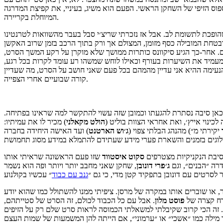
וס הזיפי של השחקן הראשי. הפעם הוא משיג, בעיניי, את קפיצת המדרגה
המיוחלת בקריירה.
ופכת לתשומת לב. אבל אז נזכרתי שריצ׳י סבל בעבר מהשוואות לטרנטינו
בטחת המובילה כסף מזומן, המצולם אך ורק בתוך הרכב בזמן שרוב האקשן
ם. אחר-כך הגיע סיקוונס כותרות ממושך שלא מוקרן על רקע המשך הסרט,
מעמיד את השיערות בעורף וכאילו לוחש שמשהו רע עומד לקרות בכל רגע,
נעימה ההיא אני עדיין מהמהם בכל פעם שאני חושב על הסרט, מה שעדיין
קורה שבועיים אחרי הצפייה.
אן סיבה נסתרת להגעתו וכמובן שזה עשוי להתקשר למה שראינו בפתיחה.
 לכינוי אייץ׳, ואת אחראי הצוות בוליט (
הולט
מקאלני
) מכיר לו את עמיתיו:
יקירתי מ״
) ועד האישה היחידה בחברה (
מהנהג הבלתי צפוי (
ג׳וש הארטנט
מסיבת הנקניקיות מצטרפים
סקוט
איסטווד
שזו פעם הראשונה שראיתי אותו
רה ״הבנים״, וגם
ג׳פרי
דונובן
, שחקן שאני מחבב יותר ויותר ופה הוא נשמר
לסרטים עם דונובן בתפקיד קטן מדי, כי גם ״
גנב עם כבוד
ו שוברים אותו במקרה של מרסן. ציפיתי ממנו להשתולל כמו שהוא יודע
ורח קצרה של
פוסט מלון
. אבל עם כל הכבוד לכולם, זה הסרט של סטייתהם,
לו. זה הכי קרוב שקיבלתי למשאלתי הכמוסה לראות סרט שלם רק על הזיפים