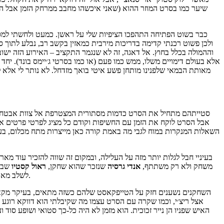
שיער כמו בסרט המוזר ההוא (שאני איכשהו מחבב ממרחק הזמן אבל הוא
כבר בשוט הפתיחה התהפכו הציפיות שלי על ראשן. כמעט ולחשתי למסך
ולכן פשוט רכנתי קדימה בדריכות מירבית כמאזין בקשב רב, נבלע לתוך
וההמולה בכלל בחוץ. אל דאגה, זה לא שנגמר התקציב – האירוע הזה יש
אלא בעולם דימויים משלו, ממש כמו פעם (או כמו בסרטי ג׳יימס בונד). יחד
מאותת הבמאי שלפנינו מותחן פשע איטי בואך מזדחל. לא נותר לי אלא
סטייתהם מתחיל את הסרט כדמות מסתורית המצטרפת אל צוות אבטחה וה
אבל הסרט לוקח את הזמן עם החשיפות וקודם כל מציג לפרטי פרטים א
בעיניי חבל לגלות יותר מזה על העלילה, ובמקום זה שווה להזכיר עוד מא
משחק ולא רק משתתף,
אנדי
גרסיה
שנזכר שהוא שחקן,
ראול
קסטיו
שבדי
״ עכשיו בקולנוע.
לשלב מאוח
השחקנים נשענים חזק על הטייפקאסט שלהם כשזה מתאים, בעיקר מקאלנ
אצל ריצ׳י, וכמו שקרה עם הסרט עצמו מה שקיבלתי הוא דווקא רוגע
האיש שפניו הן נייר זכוכית. הוא מזמן לא היה כל-כך סטואי ושופע סו