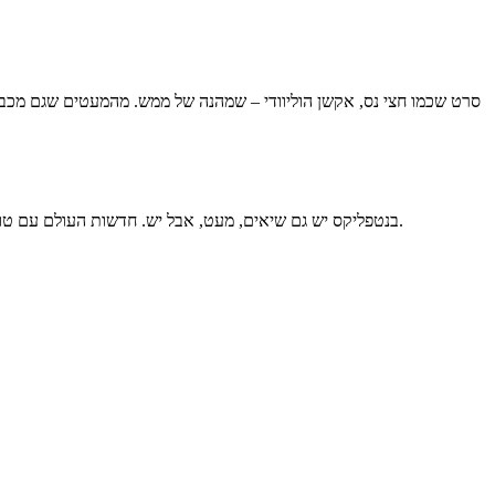
בנטפליקס יש גם שיאים, מעט, אבל יש. חדשות העולם עם טום הנקס והגרמניה העולה הלנה צנגל, משפחת מיטשל, איכפת לי.