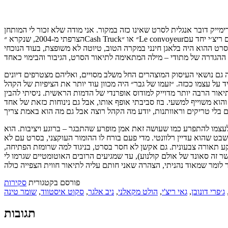
רימייק דובר אנגלית לסרט שאינו כזה במקור. אני מודה שלא זכור לי המותחן
 חתום ריצ׳י יחד עם
סרט ההוא היה בלאגן חינני במקרה הטוב, טיוטה לא משופצת, בעוד הנוכחי
ם נושאי העיסוק המוצהרים החל משלב מסויים, ואליהם מצטרפים דיונים
על עצמו ככזה. ״זעמו של גבר״ היה מכוון עוד יותר את הציפיות של הקהל
אור הרבה יותר מדוייק למודוס אופרנדי של הדמות הראשית. ניסיתי להבין
והוא משוייף למשעי. בוז סביבתי אופף אותו, אבל גם נינוחות כזאת של אחד
צמו להתפרע כמו שעושה זאת אמן מופרע שהתבגר – ברוגע ויציבות. הוא
בט שהוא עדיין רלוונטי. מדי פעם בורח לו ההומור העוקצני, בסרט עם לא
קע תאורה צבעונית. גם אקשן לא חסר בסרט, בניגוד למה שרומזת הפתיחה,
 זה סאונד של אולם קולנוע), עד שמגיעים הרובים האוטומטיים שגרמו לי
פורסם בקטגורית
סקירות
ג׳פרי דונובן
,
גאי ריצ'י
,
הולט מקאלני
,
ניב אלגר
,
סקוט איסטווד
,
שומר טינה
תגובות