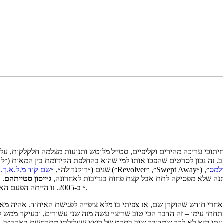
 חיתוכי עריכה מהירים וקליפיים, סטייל מלוטש ותנועות מצלמה חלקלקות, על
יטב. זה נכון לסרטים שהפכו אותו למי שהוא בהחלפת הקידומת בין המאות (״ל
למס
״,
שנים (״רוקנרולה״, ״
שם קוד מ.ל.א.ך.
״
מתנה שלא מפסיקה לתת אבל קצת פחות בנדיבות לאחרונה,
ג׳ייסון
סטייתהם
. 
הראשונים, ושב לעבוד איתו ב-״Revolver״ ב-2005. זו הייתה הפעם האחרונה שיצרו סרט יחד, עד השנה.
תי עימו – זה הדבר הכי טוב שריצ׳י עשה מזה שני עשורים, ובעיקר ממש לא 
כוונתי היא לא לכך שמדובר שוב בסרט של ריצ׳י שעלילתו מתרחשת בארה״ב,