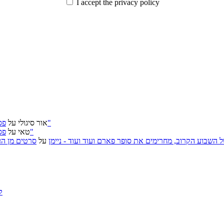
I accept the privacy policy
פסטיבל ירושלים 2026: "שעתיד לבוא", "הכדור השחור", "ארץ אבות"
אור סיגולי
על
פסטיבל ירושלים 2026: "שעתיד לבוא", "הכדור השחור", "ארץ אבות"
טאי
על
, אירועי האמנות של השבוע הקרוב, מחרימים את סופר פארם ועוד ועוד - ניימן
על
סרטים מן העב
ק