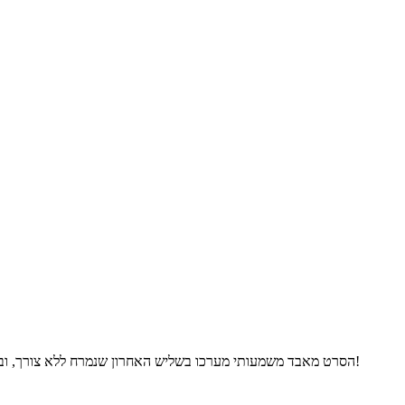
הסרט מאבד משמעותי מערכו בשליש האחרון שנמרח ללא צורך, ובשורה התחתונה הוא פחות טוב מהקודם של ריצ'י אבל אחלה סקירה!