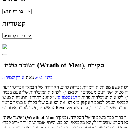
ארכיונים
קטגוריות
קטגוריות
״שומר טינה״ (Wrath of Man), סקירה
3 ביוני 2021
מאת
אורון שמיר
ילות פשע מפותלות ודמויות גבריות לרוב. הקריירה של הבמאי הבריטי ידעה
וק סטוק ושני קנים מעשנים״ ו״סנאצ׳״), ליציאות המוצלחות שלו פעם בכמה
), ליציאות המוצלחות פחות (״
הג׳נטלמנים
הבמאי העניק לכוכב האקשן בן ארצו את הצ׳אנס שלו בקולנוע בצמד סרטיו
במקור) מגיע אל בתי הקולנוע בישראל מיד אחרי שצימצם נוכחות על מסכי ארה״ב אחרי חודש שהוקרן שם, אז צפיתי בו מלא ציפייה לפגישת האיחוד. אהיה מאוד ברור כבר בשלב זה של הסקירה,
Man
of
Wrath
״ (
״
שומר
טינה
הסרט שציפיתי לו, לא מהבמאי והכוכב. הייתי אומר שזה יותר ״ריבולבר״
 אלא שהבמאי שב ומתנסה במשהו שונה מהצפוי. לא, אין כאן סטייתהם עם