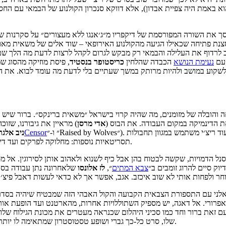
 באמת היה צפיית אבדון), אלא דווקא סנכרון הקולנוע של הבמאי עם החספ
 את השורה המפורסמת של דיקפריו מ״ג׳אנגו ללא מעצורים״ על סקרנות שה
 סצנת פתיחה שכאילו הגיעה מהקולנוע האירופאי – שוד אלים של משאית מאו
וב לרדוף את העלילה והבמאי רק מבקש לגרום לקהל לרצות לדעת מה הלך ש
 עם
נעימת הנושא
הכבדה שהלחין
כריסטופר
בנסטיד
, פיסת מוזיקה מהסוג ש
 לשקוע במושב ולהיות מרותק במשך שעתיים בלי לדעת מה עומד לבוא. את ה
ובלה של מזומנים, מה שהיה קרוי בישראל ״משאית ברינקס״. ברור שיש כ
ת הדינמיקה במקום העבודה. את הבוס (
אדי
מרסן
) מראיין את גיבורנו, שזוכה
״ ו-״Raised by Wolves״). השאלות המנקרות במוח לגבי מה באמת קורה כאן מייצרות מתח מכלום, בעוד ריצ׳י משתמש במגוון תחבולות
Censor
ניב
אלגר
תסריטאיות נוספות: מחלוקה לפרקים ועד דילוגים בזמנים והשארת פערי מידע שעתידם להתמלא במידע מסוג תחמושת.
רסנל הדמויות, שקשה לבטוח בהן אבל כיף לשנוא ולאהוב אותן לסירוגין. אל 
וק סיים להרוג זומבים ב״
צבא המתים
״,
לז
אלונסו
שלאחרונה נתן עבודה בסד
ר ולפחות אותי לא שוב איכזב. אגב, אפשר אך לא כדאי לעשות דאבל פיצ׳ר 
י עם התספורת הצבאית הקבועה והקול האבהי הזה שמבטיח שיהיה בסדר, א
 אפרורי. אל דאגה, יש מספיק השתוללויות אחרות, מהארטנט ועד הופעת א
ד ועם זאת ברור וחד כמו סכיני היהלום שכנראה מעטרים את מכונת הגילוח ש
שלו, סרט כל-כך גברי ושופע טסטוסטרון שמתאימה לו יותר מילה כמו ״אשכי״ או ״ערמוני״, אם הייתה להן המשמעות של שמות העצם.