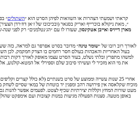
קראתי ושמעתי הצהרות או השוואות לפיהן הסרט הוא ״
השתולים
״ בפ
הצרפתי מ-2004, שנקרא ״Cash Truck״ או ״Le convoyeur״, מאת ניקולא בוכרייף ואריק בסנאר (ו
מארן
דייויס
ו
אייבן
אטקינסון
, שעזרו לו עם ״הג׳נטלמנים״ רק לפני שנה
לאורך רוב רובו של ״
שומר
טינה
״ מדובר בסרט אפרפר גם למראה, כזה ששו
בעול האחריות והאבהות בעולם חסר רחמים בו הצדק חמקמק. לכן השם הע
למשהו מתפרץ ובלתי נשלט, בעוד הסרט עצמו מאופק לאורך דקות רבות, בה
את מי הוא מזכיר לי ועשיתי סיבוב שלם וספירלי אל המטא-קולנוע, אל ה
אחרי 25 שנות עשייה וממוצע של סרט בשנתיים (לא כולל קצרים וקליפים לרוב), במכונה ההוליוודית או במימון העצמאי של בריטניה,
מוכיח שקלאסה אין פירושה רהב ומפגין יד בוטחת של במאי שסיים לשחק משח
מעט שורות המחץ וקללות יצירתיות שכיף לצטט. לפעמים אפשר להנות גם מ
באופן מטעה. סצנות הפעולה מגיעות במנות קצובות ועם אימפקט שהולך 