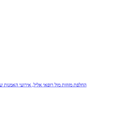
נגנז בגנזך 20.08.2015: כנס D23, החלפת מזוזות מול רופאי אליל