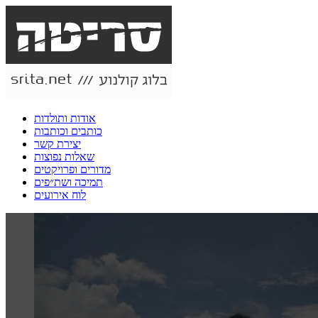
אודות ותולדות
כותבים וכותבות
יצירת קשר
שאלות נפוצות
מדורים ופרויקטים
תמיכה ושת״פים
לוח אירועים