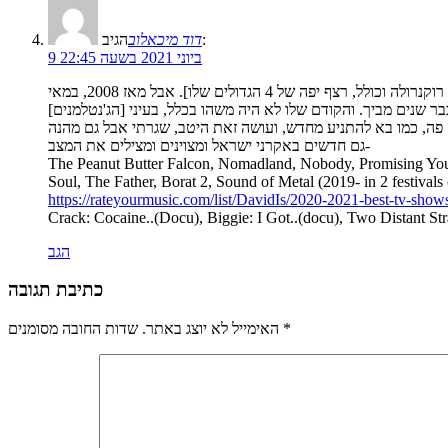
הגיב:
דוד מיכאלוב
9 ביוני 2021 בשעה 22:45
סרט שכמו חצי נס, אקשן הוליוודי – שמהנה של ממש. מהמעטים שגם מכבד את השכל ותסריט. והסרט הכי טוב של גאי ריצ'י מאז רוקנרולה, 2008 [עד רוקנרולה וכולל, רצף יפה של 4 הגדולים שלו]. אבל מאז 2008, במאי
גם חדשים באקרני ישראל ומצוינים ומצילים את המצב-
The Peanut Butter Falcon, Nomadland, Nobody, Promising 
Soul, The Father, Borat 2, Sound of Metal (2019- in 2 festivals
https://rateyourmusic.com/list/DavidIs/2020-2021-best-tv-show
Crack: Cocaine..(Docu), Biggie: I Got..(docu), Two Distant Str
הגב
כתיבת תגובה
*
שדות החובה מסומנים
האימייל לא יוצג באתר.