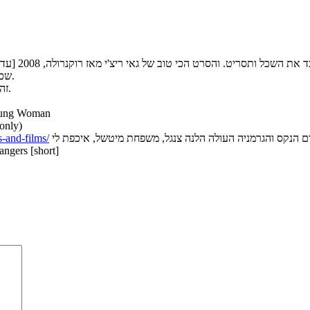
שכבר שנים מביך. והקודם שלו לא היה משהו בכלל, בעיני [הג'נטלמנים].
זה פה, כמו בא להתניע מחדש, ועושה זאת היטב, שגרתי אבל גם מהנה.
Young Woman
 only)
s-and-films/
angers [short]