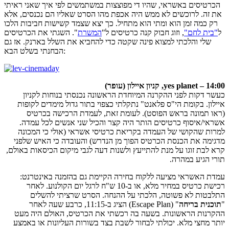
הכרטיסים באשראי, שהיו די מפוצצות במשתמשים לפי איך שאני ראיתי
את זה. לרוכשים לא ממש היה אכפת מהו הסרט שאליו הם נכנסים, אלא
רק כמה זמן הוא ומתי הוא מתחיל. כך יצא שצמד קשישות חביבות הלכו
ל
"בית לחם"
, וזוג חבוק קנה כרטיסים ל"
המשרת
". השגתי את הכרטיסים
שלי והלכתי למצוא פינה שקטה כדי להחביא את השלל בארנק. אז גם
הבחנתי בשלט הבא:
14:00 – yes planet, קניון איילון (עופר)
כעשר דקות לפני ההקרנה המיוחדת הראשונה נכנסתי בנוחות לקניון
איילון. בקומת הי"ס פלאנט" נתקלתי כצפוי בתור גדול מימדים לקופות
(ראו תמונה בראש הפוסט). לעומת זאת, לעמדת הרכישה בכרטיס
אשראי/איסוף כרטיסים הותר היה קצר והכיל שני אנשים לכל עמדה.
למרות שהקושי של העמדה בקריאת כרטיסי אשראי (אולי כי המכונה
מדגימה את הכנסת הכרטיס הפוך מן הנדרש) והעובדה כי האיש שלפני
קרא לבת זוגו על מנת להתייעץ ולשנות דעה לגבי מיקום הכיסאות באולם,
תורי הגיע במהרה.
עמדת האשראי מציעה ללקוח בחירה הקיימת גם בהזמנה באינטרנט:
רכישת כרטיס במחיר מלא, או ב-10 ש"ח לרגל יום הקולנוע. לאחר
התלבטות לא פשוטה, הלכתי על ההנחה. הסרט שרציתי להשלים
"
תוכנית בריחה
" (Escape Plan) הציג ב-11:15, כרבע שעה לאחר
ההקרנות הראשונות. בשעה בה רכשתי את הכרטיס, האולם היה מעט
יותר מחצי מלא. יכולתי לבחור לשבת בצד בשורות העליונות או באמצע