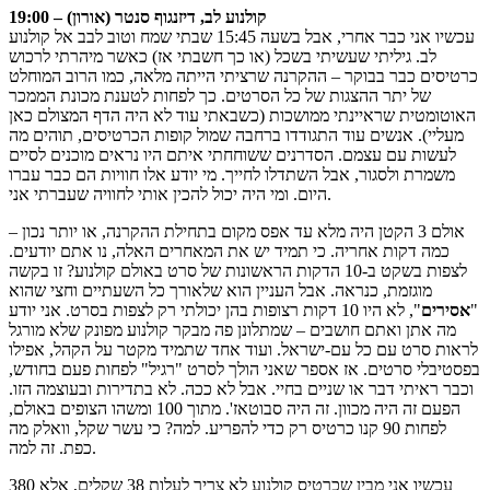
19:00 – קולנוע לב, דיזנגוף סנטר (אורון)
עכשיו אני כבר אחרי, אבל בשעה 15:45 שבתי שמח וטוב לבב אל קולנוע
לב. גיליתי שעשיתי בשכל (או כך חשבתי אז) כאשר מיהרתי לרכוש
כרטיסים כבר בבוקר – ההקרנה שרציתי הייתה מלאה, כמו הרוב המוחלט
של יתר ההצגות של כל הסרטים. כך לפחות לטענת מכונת הממכר
האוטומטית שראיינתי ממושכות (כשבאתי עוד לא היה הדף המצולם כאן
מעליי). אנשים עוד התגודדו ברחבה שמול קופות הכרטיסים, תוהים מה
לעשות עם עצמם. הסדרנים ששוחחתי איתם היו נראים מוכנים לסיים
משמרת ולסגור, אבל השתדלו לחייך. מי יודע אלו חוויות הם כבר עברו
היום. ומי היה יכול להכין אותי לחוויה שעברתי אני.
אולם 3 הקטן היה מלא עד אפס מקום בתחילת ההקרנה, או יותר נכון –
כמה דקות אחריה. כי תמיד יש את המאחרים האלה, נו אתם יודעים.
לצפות בשקט ב-10 הדקות הראשונות של סרט באולם קולנוע? זו בקשה
מוגזמת, כנראה. אבל העניין הוא שלאורך כל השעתיים וחצי שהוא
"
אסירים
", לא היו 10 דקות רצופות בהן יכולתי רק לצפות בסרט. אני יודע
מה אתן ואתם חושבים – שמתלונן פה מבקר קולנוע מפונק שלא מורגל
לראות סרט עם כל עם-ישראל. ועוד אחד שתמיד מקטר על הקהל, אפילו
בפסטיבלי סרטים. אז אספר שאני הולך לסרט "רגיל" לפחות פעם בחודש,
וכבר ראיתי דבר או שניים בחיי. אבל לא ככה. לא בתדירות ובעוצמה הזו.
הפעם זה היה מכוון. זה היה סבוטאז'. מתוך 100 ומשהו הצופים באולם,
לפחות 90 קנו כרטיס רק כדי להפריע. למה? כי עשר שקל, וואלק מה
כפת. זה למה.
עכשיו אני מבין שכרטיס קולנוע לא צריך לעלות 38 שקלים, אלא 380