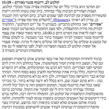
11:19 – קולנוע לב, דיזנגוף סנטר (אורון)
יום חמישי הוא בדרך כלל יום של השלמות צפייה עבור מבקרי קולנוע.
הצגות הצהריים חביבות עליי במיוחד, כיוון שהן נוטות להיות ריקות
ומשאירות מספיק זמן לכתיבה לפני שמגיע הערב. ביום חמישי הזה תכננתי
. כן, עדיין לא ראיתי
"אסירים" (Prisoners)
להשלים סוף סוף צפייה ב
"
אסירים
" ואני בהחלט מתבייש. כשנודע לי על "יום הקולנוע", החלטתי
לבדוק מה מידת ההתנפלות, ולפי מצב ההזמנות באינטרנט הבנתי שאם
אני רוצה לראות את הסרט היום ב-16:00, כדאי מאוד שאזיז את עצמי
לדיזנגוף סנטר הסמוך לביתי ואעמוד בתור כבר מעכשיו. כי לשלם עמלה
של כמעט 4 שקלים על כרטיס של 10 שקלים נראה לי מרגיז. שמתי פעמיי
אל קופות קולנוע לב בשעה המצויינת לעיל, לפני שיתפסו לי גם את
המקומות הנותרים בשורה 3.
בניגוד לתחזיות המוקדמות של אור (כפי שהביע אותן בראשית הפוסט)
וגם שלי, המצב היה פחות חמור משחששתי, אבל בהחלט היה חריג ליום
חמישי לפני הצהריים. התור לא הגיע עד המקדונלדס, אלא רק התפרש
בכל הרחבה, כולל גברת אחת שהחליטה להציב כסא בסוף התור. הנחתי
שהיא כבר התעייפה מכל העמידה, ולכן היא גם לא מתקדמת. הנחתי לא
נכון – היא סתם ישבה שם, היא בכלל לא ידעה שהיא בתור. כך נזכרתי
שאני בכל זאת בדיזנגוף סנטר, המקום הקסום הזה בו הכל יכול להיות.
במהלך עמידתי בתור היה לי זמן לסקור את הקהל, שהורכב ברובו
מהאוכלוסיה הקלאסית של קולנוע לב. ההמולה הייתה רבה, חלקה נגרם
בידי ריקושטים של האנשים הטובים בקופות שניסו לעזור ללקוחות, חלקה
בזכות אותם אנשים שלא הפגינו בקיאות רבה בהיצע, ועיקרה נוצר
מהסדרנית/מוכרת שניסתה לעודד אנשים להשתמש במכונות רכישת