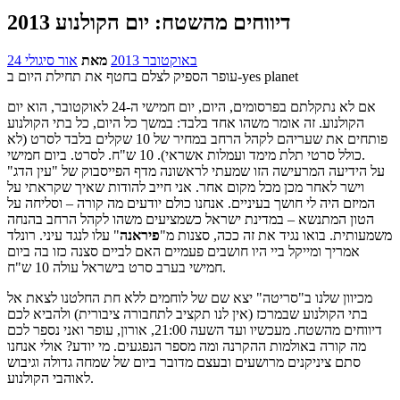
דיווחים מהשטח: יום הקולנוע 2013
24 באוקטובר 2013
מאת
אור סיגולי
עופר הספיק לצלם בחטף את תחילת היום ב-yes planet
אם לא נתקלתם בפרסומים, היום, יום חמישי ה-24 לאוקטובר, הוא יום
הקולנוע. זה אומר משהו אחד בלבד: במשך כל היום, כל בתי הקולנוע
פותחים את שעריהם לקהל הרחב במחיר של 10 שקלים בלבד לסרט (לא
כולל סרטי תלת מימד ועמלות אשראי). 10 ש"ח. לסרט. ביום חמישי.
על הידיעה המרעישה הזו שמעתי לראשונה מדף הפייסבוק של "עין הדג"
וישר לאחר מכן מכל מקום אחר. אני חייב להודות שאיך שקראתי על
המיזם היה לי חושך בעיניים. אנחנו כולם יודעים מה קורה – וסליחה על
הטון המתנשא – במדינת ישראל כשמציעים משהו לקהל הרחב בהנחה
משמעותית. בואו נגיד את זה ככה, סצנות מ"
פיראנה
" עלו לנגד עיני. רונלד
אמריך ומייקל ביי היו חושבים פעמיים האם לביים סצנה כזו בה ביום
חמישי בערב סרט בישראל עולה 10 ש"ח.
מכיוון שלנו ב"סריטה" יצא שם של לוחמים ללא חת החלטנו לצאת אל
בתי הקולנוע שבמרכז (אין לנו תקציב לתחבורה ציבורית) ולהביא לכם
דיווחים מהשטח. מעכשיו ועד השעה 21:00, אורון, עופר ואני נספר לכם
מה קורה באולמות ההקרנה ומה מספר הנפגעים. מי יודע? אולי אנחנו
סתם ציניקנים מרושעים ובעצם מדובר ביום של שמחה גדולה וגיבוש
לאוהבי הקולנוע.