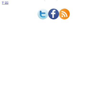
נט יו