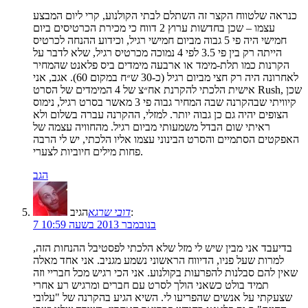
כנראה שלטווח הקצר זה השתלם לבתי הקולנוע, קרי ליום המבצע
עצמו – שכן בחדשות ערוץ 2 דווח כי מכירת הכרטיסים ביום
חמישי היה פי 5 גבוה מביום חמישי רגיל, וכידוע ההנחה לכרטיס
הייתה רק בין פי 3.5 לפי 4 נמוכה מכרטיס רגיל, שלא לדבר על
הקרנות כמו תלת-מימד או ארבעה מימדים ביס פלאנט שהמחיר
לאחרונה היה רק חצי מביום רגיל (כ-30 ש״ח במקום 60). אגב, אני
אישית הלכתי להקרנת אח״צ של 4 המימדים של הסרט Rush, שכן
קיוויתי שבהקרנה שבה המחיר גבוה פי 3 מאשר בסרט רגיל, נימוס
הצופים יהיה גם כן גבוה יותר. למזלי, ההקרנה עברה בשלום ולא
ראיתי שום הבדל משמעותי מביום רגיל. מהחוויה עצמה של
האפקטים הסתמיים והסרט הבינוני עצמו אליו הלכתי, יש לי הרבה
פחות מילים חיוביות לצערי.
הגב
הגיב:
דובי שרגא
7 בנובמבר 2013 בשעה 10:59
בדיעבד אני מבין שיש לי מזל שלא הלכתי לפסטיבל ההנחות הזה,
למרות שעל פניו, הדיווח הראשוני נשמע מגניב. אני אחד מאלה
שאין להם סבלנות להפרעות בקולנוע. אני הכי רגיש מכל חבריי וזה
תמיד בולט כשאני הולך לסרט עם חברים ומרגיש רע אחרי
שצעקתי על אנשים שהפריעו לי. השיא הגיע בהקרנה של "עלובי