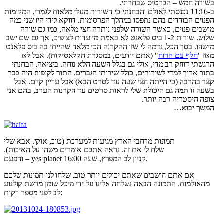
בשורה חמש – הכרטיס שבחרתי.
ב-11:16 נכנסתי לאולם והבחנתי כי השורות מעלי מלאות לגמרי, המקומות
הפנוים הבודדים בהם נתפסו במהלך הפרסומות. דווקא לידי היו שני כמה
מושבים פנוים, כאשר השורה שלפני נותרה חצי מלאה, כמו גם שורה
שלוש. שורות 1-2 ביס פלאנט לא באמת מיועדות לצופים, אך גם שם ישב
מישהו. בסך הכל, נדמה לי שזו ההקרנה הכי מלאה שהייתי בה ביס פלאנט
מאז "
חלף עם הרוח
" (אתם יודעים, במסגרת הקלאסיקות). אבל לא
הרגשתי דוחק רב מדי, אולי גם בגלל השעה הלא נוחה. ביציאה, הבחנתי
בתור ארוך למדי לשירותים, כולל שירותי הגברים. התור לקופות היה כבר
קצר בהרבה (כי הייתה חצי שעה עד לסרט הבא) אבל עדיין קיים. אבל
בשעה זו תמה גם היכולת שלי לראות סרטים עד הקרנות הערב, בהם אני
צופה היסטריה רבה יותר.
המשך יבוא…
תמונות מרחבי הארץ מגיעות למערכת (טוב, אוקי. אבא שלי
שלח לי את זה. נראה אתכם אומרים משהו על האיכות).
והפעם – yes planet קניון לב המפרץ, שעה 16:00.
אם אתם חושבים שאתם יכולים יותר טוב, שלחו לנו תמונות שלכם
מהאולמות. התמונה הבאה נשלחה אלינו על ידי מיכל שומן מרשת קולנוע
לב לפני מספר דקות: