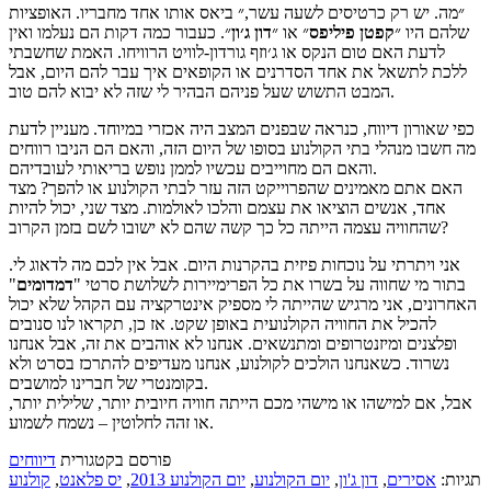
״מה. יש רק כרטיסים לשעה עשר,״ ביאס אותו אחד מחבריו. האופציות
שלהם היו ״
קפטן פיליפס
״ או ״
דון ג׳ון
״. כעבור כמה דקות הם נעלמו ואין
לדעת האם טום הנקס או ג׳וזף גורדון-לוויט הרוויחו. האמת שחשבתי
ללכת לתשאל את אחד הסדרנים או הקופאים איך עבר להם היום, אבל
המבט התשוש שעל פניהם הבהיר לי שזה לא יבוא להם טוב.
כפי שאורון דיווח, כנראה שבפנים המצב היה אכזרי במיוחד. מעניין לדעת
מה חשבו מנהלי בתי הקולנוע בסופו של היום הזה, והאם הם הניבו רווחים
והאם הם מחוייבים עכשיו לממן נופש בריאותי לעובדיהם.
האם אתם מאמינים שהפרוייקט הזה עזר לבתי הקולנוע או להפך? מצד
אחד, אנשים הוציאו את עצמם והלכו לאולמות. מצד שני, יכול להיות
שהחוויה עצמה הייתה כל כך קשה שהם לא ישובו לשם בזמן הקרוב?
אני ויתרתי על נוכחות פיזית בהקרנות היום. אבל אין לכם מה לדאוג לי.
בתור מי שחווה על בשרו את כל הפרימיירות לשלושת סרטי "
דמדומים
"
האחרונים, אני מרגיש שהייתה לי מספיק אינטרקציה עם הקהל שלא יכול
להכיל את החוויה הקולנועית באופן שקט. אז כן, תקראו לנו סנובים
ופלצנים ומיזנטרופים ומתנשאים. אנחנו לא אוהבים את זה, אבל אנחנו
נשרוד. כשאנחנו הולכים לקולנוע, אנחנו מעדיפים להתרכז בסרט ולא
בקומנטרי של חברינו למושבים.
אבל, אם למישהו או מישהי מכם הייתה חוויה חיובית יותר, שלילית יותר,
או זהה לחלוטין – נשמח לשמוע.
פורסם בקטגורית
דיווחים
תגיות:
אסירים
,
דון ג'ון
,
יום הקולנוע
,
יום הקולנוע 2013
,
יס פלאנט
,
קולנוע