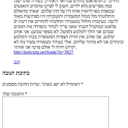
החיים" ב-יס פלאנט בחודש פברואר האחרון. בשורה שלנו ישבו
כמה מפריעים (לא ילדים, חשוב לי לציין) שהסרט והאנשים
שבאמת באו לראות אותו היו על הזין שלהם. יצאתי מהאולם
והתלוננתי מול מנהל המשמרת ותשובותיו היו מפתיעות מאוד
לרעה. בעקבות הזלזול בטענותיי החלטתי להחרים את רשת יס
פלאנט ובמקביל הבנתי שאני צריך לבחור בקפידה את הזמנים
שבהם אני הולך לקולנוע (למשל, לא בסופי שבוע). אני אוהב
קולנוע, אני אוהב את חווית הצפייה המשופרת בבתי הקולנוע
ובינתיים אני לא מוותר עליהם. אולי בעתיד כשאהיה עשיר (זה לא
יקרה) ויהיה לי אולם פרטי אני אוותר.
http://infectzia.net/frank/?p=3927
הגב
כתיבת תגובה
*
שדות החובה מסומנים
האימייל לא יוצג באתר.
*
התגובה שלך