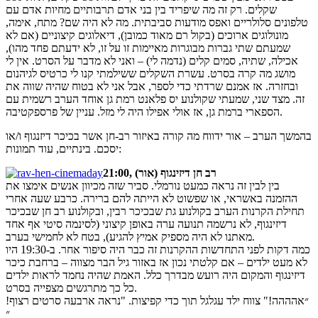
שקלים. רק זה מה שיפריד בין בני אדם תרבותיים מחיות אדם עם
טלפונים סלולריים ואפס מודעות סביבתית. מה לא היה שם? מתח, אימה,
מונולוגים ארוכים (בקול רם מאוד כמובן), דיאלוגים קיצוניים (אם לא
שמעתם שתי גברות מבוגרות מאיימות זו על זו, לא ידעתם פחד מהו),
אכילה, שתיה, סמים קלים (נדמה לי) – ואני לא מדבר על הסרט. אין לי
מושג מה קרה בסרט. עשרת השקלים ששילמתי קנו לי כרטיס לגיהנום
ובחזרה. אז אמנם שרדתי כדי לספר, אבל אני לא בטוח שהיה שווה את
זה. מצד שני, שמעתי שקולנוע יס פלאנט רמת גן אוחד הערב רשמית עם
הספארי ברמת גן, אז אולי אפילו היה לי מזל. עניין של פרספקטיבה.
בהמשך הערב – אור ידווח מה קורה באיזור רב-חן אשר בכיכר דיזנגוף ו/או
יסכם. בינתיים, עוד תמונות:
21:00, רב חן דיזינגוף (אור)
בין לבין זה נראה כמעט נורמלי. סביר שזה מכיוון אנשים אימצו את
ההזמנה באשראי, או שפשוט לא הייתה להם ברירה. כרבע שעה אחרי
תחילת הקרנות הערב בקולנוע גת שבכיכר רבין, ובקולנוע רב חן שבכיכר
דיזינגוף, לא נרשמה תנועה ערה באופן קיצוני (לסינמה סיטי אף אחד
מאתנו לא היה מספיק אמיץ להגיע), בטח לא לחמישי בערב.
כמה דקות לפני התחדשות ההקרנות זה כבר היה סיפור אחר. ב-19:30 היו
לא מעט ילדים – אם קלטתי נכון אז באזור גיל הבר מצווה – ברחבת כיכר
דיזינגוף והמקום היה רועש מבדרך כלל. האמת שהיה נחמד לראות ילדים
כל כך מתרגשים מצפייה בסרט.
״אהההה!" צווח ילד עגלגל תוך כדי קפיצות. "נראה ארבעה סרטים רצוף!
״