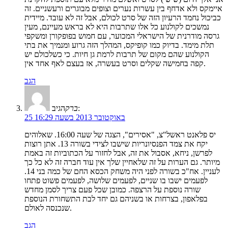
איימקס ולא אדחף בין עשרות נערים וצופים מבוגרים ורעשניים. זה
כביכול נחמד הרעיון הזה של סרט לכולם, אבל זה לא עובד. מיידית
נמשכים לקולנוע כל אלו שתרבות היא לא בראש מעיינם, מעין
גרסה מודרנית של הישראלי המכוער, עם חמוש בפופקורן ומשקפי
תלת מימד. בדיוק כמו קופיקס, המהלך הזה גרוע ומנמיך את בתי
הקולנוע שהם מקום של תרבות לרמת גן חיות. כי כשלכולם יש
קפה בחמישה שקלים וסרט בעשרה, אז בעצם לאף אחד אין.
הגב
הגיב:
ברק
25 באוקטובר 2013 בשעה 16:29
יס פלאנט ראשל"צ, "אסירים", הצגה של שעה 16:00. שאלוהים
יקח את צמד הפנסיונריות שישבו לצידי בשורה 13. אתן רוצות
לפרשן, ניחא, אסבול את זה, אבל לחזור על הכתוביות זה באמת
מיותר. גם הערות על זה שלאחיין שלך אין עוד חברה זה לא כל כך
לעניין. אח"כ בשורה לפני היה משחק הכסא החם של כמה בני 14.
לפעמים ישבו בו שניים, לפעמים שלושה, לפעמים פשוט פתחו
שורה נוספת על הרצפה. כמובן שכל פעם צריך לסמן מחדש
בפלאפון, בצרחות או בשניהם גם יחד לבת התשחורת הנוספת
שנכנסה לאולם.
הגב