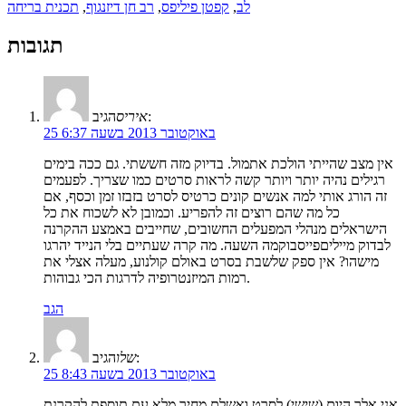
לב
,
קפטן פיליפס
,
רב חן דיזנגוף
,
תכנית בריחה
תגובות
הגיב:
איריס
25 באוקטובר 2013 בשעה 6:37
אין מצב שהייתי הולכת אתמול. בדיוק מזה חששתי. גם ככה בימים
רגילים נהיה יותר ויותר קשה לראות סרטים כמו שצריך. לפעמים
זה הורג אותי למה אנשים קונים כרטיס לסרט בזבזו זמן וכסף, אם
כל מה שהם רוצים זה להפריע. וכמובן לא לשכוח את כל
הישראלים מנהלי המפעלים החשובים, שחייבים באמצע ההקרנה
לבדוק מייליםפייסבוקמה השעה. מה קרה שעתיים בלי הנייד יהרגו
מישהו? אין ספק שלשבת בסרט באולם קולנוע, מעלה אצלי את
רמות המיזנטרופיה לדרגות הכי גבוהות.
הגב
הגיב:
שלו
25 באוקטובר 2013 בשעה 8:43
אני אלך היום (שישי) לסרט ואשלם מחיר מלא עם תוספת להקרנת