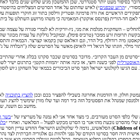
סור״, ״
הרוע שבפנים
״) לאיש שחתום על אחד הסרטים המצליחים בהיסטורי
ר לאם חד-הורית (פרנסס אוקונר) המאמינה כי משהו מרושע השתלט על ביתה 
שת תרומת זרע ממכר (טרביס פימל), ובמקביל נדלקת על עמית מבוגר שהוא 
סט: מיה רודולף, ביל הדר, וגם וואלאס שון בקמאו קצרצר. הבמאית והתסרי
 האוסטרלית
לפני כשנה וחצי, אז כינה אותה ״המוות הקטן״ בתרגום ישיר לש
ק מפוסט סיכום 2015 שלו. עם הגיעו לקולנועי ישראל הפך סרט הביכורים כבמאי של השחקן
ק חולון, וזו הזדמנות אחרונה בשבילי להפציר בכם ובכן
להציץ בתוכניה
לאר
 זלמנסון שמנהל את הפסטיבל הזה ביד רמה ועד שלו מורן שימשיך להציג תע
מחשב גם השנה, שתענה אף היא לתמה המרכזית של הפסטיבל מודל 2016 – עונג. נתראה שם.
שלי כלפי הסרט מעורבים, כי מצד אחד אני לא נמנה על מעריציו של ״
בשר ת
ות שלי מהסרט נובעת מהז׳אנר בו הסרט מבקש לפעול – הסלאשר. ואחרי ״
כלב
Children of 
״ (
הסלאשינג, נדמה לי שלקולנוע הישראלי החדש עדיין חסר ע
שית היה חסר בסרטו הקודם של גפני ולהוות גם אלגוריה חברתית לצד נהרו
 התפרץ בקולנוע במלוא העוצמה, ויכול להיות ש״ילדי הסתיו״ הוא צעד בכי