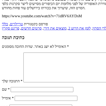
וירת האופוריה של לפני מלחמת יום הכיפורים מסייעים לייצר סקרנות כלפי
הסרט הזה, שיערוך את בכורתו בירושלים עוד פחות מחודש.
https://www.youtube.com/watch?v=71dRV6AYDsM
פורסם בקטגורית
טריילרים
,
כללי
לדי הסתיו
,
לזמן את הרוע 2
,
מוצאים את דורי
,
סרטים חדשים
,
פרינט סקרין
כתיבת תגובה
*
שדות החובה מסומנים
האימייל לא יוצג באתר.
*
התגובה שלך
*
שם
*
אימייל