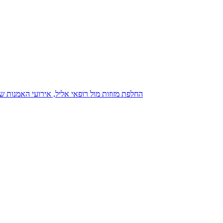
נגנז בגנזך 20.08.2015: כנס D23, החלפת מזוזות מול רופאי אליל