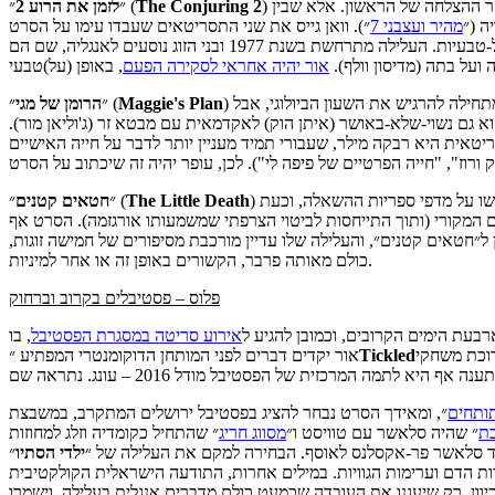
) תאמינו או לא, גם הוא פרק ב׳ שאותו מביים הבמאי של פרק א׳. הפעם מדובר בסיפור מעט יותר סטנדרטי, שכן ההמשכון מגיע שלוש שנים בלבד לאחר ההצלחה של הראשון. אלא שבין
The Conjuring 2
״ (
״
לזמן את הרוע 2
ה (״
מהיר ועצבני 7
״). וואן גייס את שני התסריטאים שעבדו עימו על הסרט
הקודם, צ׳אד וקארי הייס, ותיגבר בדייויד ג׳ונסון (״יתומה״), ואף השיב לתפקידים הראשיים את ורה פרמיגה ופטריק ווילסון בתור זוג חוקרי תופעות על-טבעיות. העלילה מתרחשת בשנת 1977 ובני הזוג נוסעים לאנגליה, שם הם
ועל בתה (מדיסון וולף).
אור יהיה אחראי לסקירה הפעם
) הוא סרט בז'אנר גרטה גרוויג. נדמה לי שזה כבר ז'אנר עכשיו, לא? עזרו לי להחליט – השחקנית מגלמת את מגי, ניו-יורקית לא לגמרי סגורה על עצמה שמתחילה להרגיש את השעון הביולוגי, אבל
Maggie's Plan
״ (
״
הרומן של מגי
גם נשוי-שלא-באושר (איתן הוק) לאקדמאית עם מבטא זר (ג'וליאן מור).
טאית היא רבקה מילר, שעבורי תמיד מעניין יותר לדבר על חייה האישיים
) ממלא השבוע את הפינה שהלוואי שתיעלם מן המדור הזה, אותה אני מכנה ״סרטים מן העבר הקרוב״. מדובר בסרטים שכבר סקרנו בבלוג אחרי שהתייבשו על מדפי ספריות ההשאלה, וכעת
The Little Death
״ (
״
חטאים קטנים
ם המקורי (ותוך התייחסות לביטוי הצרפתי שמשמעותו אורגזמה). הסרט אף
 ג׳וש לוסון ל״חטאים קטנים״, והעלילה שלו עדיין מורכבת מסיפורים של חמישה זוגות,
כולם מאותה פרבר, הקשורים באופן זה או אחר למיניות.
פלוס – פסטיבלים בקרוב וברחוק
בעת הימים הקרובים, וכמובן להגיע ל
אירוע סריטה במסגרת הפסטיבל
, בו
רוכת משחקי
Tickled
אור יקדים דברים לפני המותחן הדוקומנטרי המפתיע ״
ותחים
״, ומאידך הסרט נבחר להציג בפסטיבל ירושלים המתקרב, במשבצת
ת
״ שהיה סלאשר עם טוויסט ו״
מסווג חריג
״ שהתחיל כקומדיה וזלג למחוזות
וד סלאשר פר-אקסלנס לאוסף. הבחירה למקם את העלילה של ״
ילדי
הסתיו
ת הדם וערימות הגוויות. במילים אחרות, התודעה הישראלית הקולקטיבית
וון. רק שיעגנו את העובדה שכמעט כולם מדברים אנגלית בעלילה, וישמרו