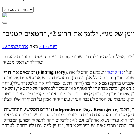
קטגוריות
לזמן את הרוע 2״, ״חטאים קטנים״
22 ביוני 2016
מאת
אורון שמיר
ספר 2 (אבל אחד של פיקסאר, זה מאזן), ושניים לא חולמים אפילו על להפוך לסדרת שוברי קופות. בפינת הפלוס – תזכורת להערב,
וטריילר ישראלי מבטיח.
ועל ״
ג'ון קרטר
״ שכמעט הרס לו את
Dory
Finding
״ (
״
מוצאים את דורי
שמה דורי (בדיבובה של אלן דג'נרס). בראשית הסרט אנו נחשפים אל עברה
לברט ברוקס) מצא את נמו (היידן רולנס, שמחליף את אלכסנדר גולד). יחד
שם האנק, יכולה מבחינתי להצטרף כאן ועכשיו לפנתיאון של פיקסאר, והשאר
 יוג'ין לוי, דיאן קיטון וסיגורני וויבר. אנגוס מקליין ביים לצד סטנטון,
, רולנד
Independence Day: Resurgence
״ (
״
היום השלישי: התחדשות
 מגוחכת. והנה הם חוזרים החייזרים, למרבה הנוחות שוב ביום העצמאות
ן הוא עדיין נשיא ארה"ב, וגם ג'ף גולדבלום חוזר לתפקיד המדען המבריק,