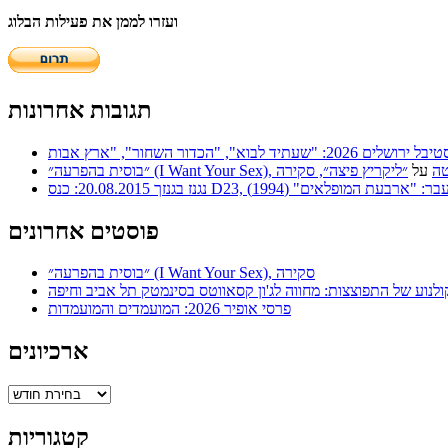
ועזרו לממן את פעילות הבלוג
תגובות אחרונות
 | סריטה
על
״ליקריץ פיצה״, סקירה
ר: "ארבעת המופלאים" (1994)
פוסטים אחרונים
״בוסית בהפרעה״ (I Want Your Sex), סקירה
ולנוע של התפוצצות: מחווה לג'ון קסאווטס בסינמטק תל אביב וחיפה
פרסי אופיר 2026: המועמדים והמועמדות
ארכיונים
ארכיונים
קטגוריות