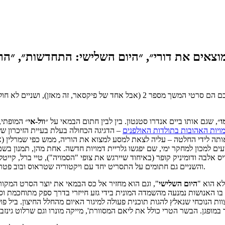
ם את דורי״, ״היום השלישי: התחדשות״, ״הרומן של מגי״, ״
חמישה סרטים חדשים עושים את דרכם אל בתי הקולנוע. שלושה מתוכם הם סרטי המשך מ
ו
״, שגם אותו ביים אנדרו סטנטון. בין לבין חתום הבמאי על ״
וול-אי
״ המופתי, 
יות האהובות בתולדות האולפנים
– הדגיגה הכחולה בעלת בעיית הזיכרון ש
אותה לידי החלטה – עליה לצאת למסע למצוא את הוריה, ממש כפי שמרלין (א
יעים למכון למחקר ימי, שם יפגשו גלריית דמויות חדשה. אחת מהן, תמנון ב
דומיניק קופר (באיחוד שיירגש את צופי "הסמויה"), טיי ברל, קייטלין אולסון,
והשניים גם חתומים על התסריט יחד עם ויקטוריה שטראוס ובוב פטרסון. כתבתי על הסרט לעכבר העיר, עופר יהיה אמון על הסקירה שלו אצלנו.
היום השלישי
", וגם הוא מחזיר אל כס הבמאי את יוצר הסרט המקורי
האנושות נמנעה מהשמדה המונית בידי גזע חייזרי בדרך ספק מתוחכמת וספק
הנוכחי שנאלץ להגות תוכנית פעולה למיגור האיום מהחלל החיצון. ביל פולמ