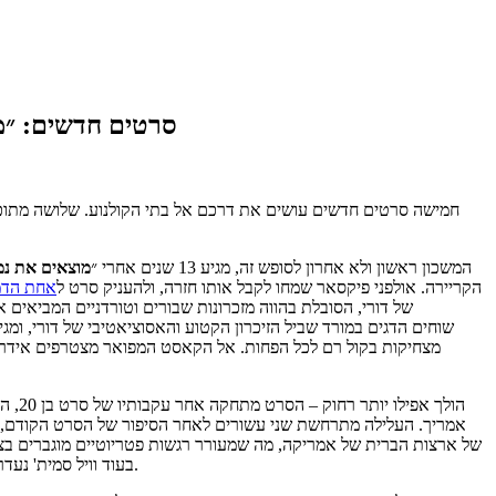
סרטים חדשים: ״מוצאי
), המשכון ראשון ולא אחרון לסופש זה, מגיע 13 שנים אחרי ״
מוצאים את נמ
הקריירה. אולפני פיקסאר שמחו לקבל אותו חזרה, ולהעניק סרט ל
אחת הדמו
של דורי, הסובלת בהווה מזכרונות שבורים וטורדניים המביאים 
שוחים הדגים במורד שביל הזיכרון הקטוע והאסוציאטיבי של דורי, ומג
מצחיקות בקול רם לכל הפחות. אל הקאסט המפואר מצטרפים אידריס אלבה ו
) הולך אפילו יותר רחוק – הסרט מתחקה אחר עקבותיו של סרט בן 20, הלא הוא "
אמריך. העלילה מתרחשת שני עשורים לאחר הסיפור של הסרט הקודם, בו 
של ארצות הברית של אמריקה, מה שמעורר רגשות פטריוטיים מוגברים בצוות 
בעוד וויל סמית' נעדר במופגן. הבשר הטרי כולל את ליאם המסוורת', מייקה מונרו וגם שרלוט גינזבורג. המוני תסריטאים יש בפרוייקט הזה, מעניין למה. גם עליו כתבתי לעכבר.