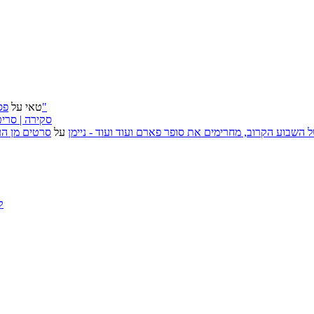
פסטיבל ירושלים 2026: "שעתיד לבוא", "הכדור השחור", "ארץ אבות"
טאי
על
״בוסית בהפרעה״ (I Want Your Sex), סקירה
, אירועי האמנות של השבוע הקרוב, מחרימים את סופר פארם ועוד ועוד - ניימן
על
סרטים מן העב
ק