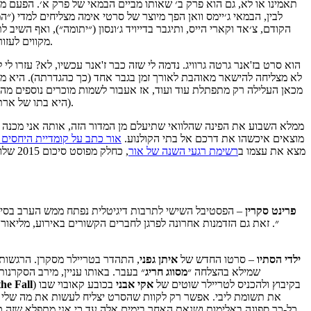
לבין, הבמאי ג׳יימס וואן הפך מיוצר של סרטי אימה מצליחים למדי (״המ
, באופן (על)טבעי.
מקווים לעזו
לא מצליחה להישאר מאוהבת לאורך זמן בגבר אחד (כך כהגדרתה). היא מבק
מכאן העלילה רק מתפתלת עוד ועוד, אז אעבור לשמות מוכרים נוספים מהקא
(היא בתו של ארתור מילר, וזוגתו של דניאל דיי לואיס) מאשר על הסרטים שלה ("הבלדה על ג'ק ורוז", "חייה הפרטיים של פיפה לי"). לכן, עופר יהיה זה שיכתוב על הסרט.
מוצאים איכשהו את דרכם אל בתי הקולנוע.
אור כתב על קומדיית היחסים
מצא את עצמו ב
רשימת רגעי השנה של אור
, כחל
פרינט סקרין
– הפסטיבל השישי לתרבות דיגיטלית נפתח ממש הערב בסינמט
״. זאת גם הזדמנות אחרונה לפרגן לחברים הקשורים באירוע, מליאור
ילדי הסתיו
– סרטו החדש של
איתן
גפני
, התהדר בטריילר מסקרן. הרגשות 
שמילא בהצלחה ״
מסווג חריג
״ בעבר. באותו עניין, מירב הסקרנ
) בקיבוץ ולהכניס לטריילר שוטים של
אקי
אבני
בכובע קאובוי שבו
the Fall
את תשומת ליבי. אפשר רק לקוות שהסרט יצליח לעשות את מה שלי אי
כל-כך ספוגה באלימות ושנאת האחר בימים אלה עד כי אני מתפלא שזה טרם