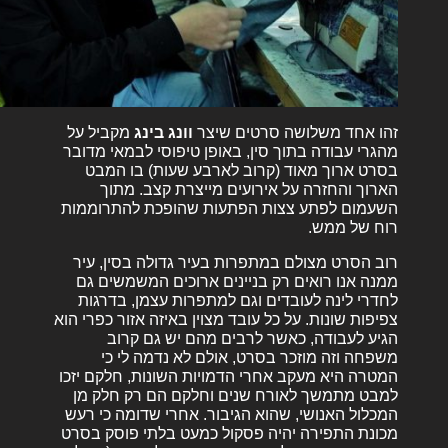
זהו אחד משלושה סרטים שיצר
וונג בינג
מקביל על
מהגרי עבודה בתוך סין, באופן טיפוסי לבמאי מדובר
בסרט ארוך מאוד (קרוב לארבע שעות) בו המבט
הארוך והחזרה על אירועים מייצרת קצב. מתוך
השעמום לפתע צצות הפתעות שהופכת להתרוממות
רוח של ממש.
רוב הסרט מצולם במתפרות בעיר גדולה בסין, עיר
ממנה אנו רואים רק בניינים ארוכים המשמשים גם
לחדרי לינה לעובדים וגם למתפרות עצמן, בדרגות
צפיפות שונות. על כל עובד מצוין באיזה אזור כפרי הוא
הגיע לעבודה, כאשר לרבים מהם יש גם קרוב
משפחה וזה מוזכר בסרט, אולם לא נדמה לי כי
המטרה היא מעקב אחרי הדמויות השונות, חלקם יזכו
למבט מתמשך לאורח שנים וחלקם הם רק חלק מן
המכלול האנושי, שהוא הגיבור. אחרי שדומה כי רעש
מכונת התפירה יהיה פסקול כמעט בלתי פוסק בסרט