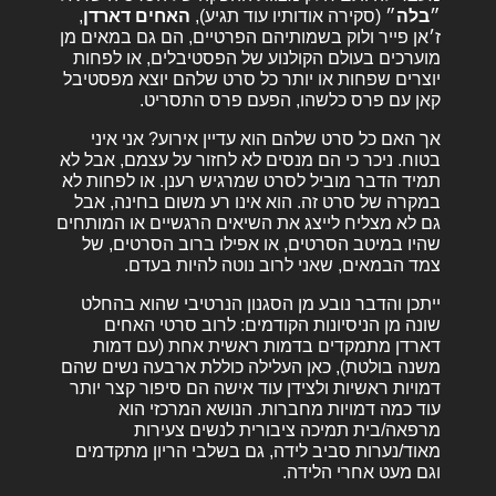
״
בלה
״ (סקירה אודותיו עוד תגיע),
האחים דארדן
,
ז׳אן פייר ולוק בשמותיהם הפרטיים, הם גם במאים מן
מוערכים בעולם הקולנוע של הפסטיבלים, או לפחות
יוצרים שפחות או יותר כל סרט שלהם יוצא מפסטיבל
קאן עם פרס כלשהו, הפעם פרס התסריט.
אך האם כל סרט שלהם הוא עדיין אירוע? אני איני
בטוח. ניכר כי הם מנסים לא לחזור על עצמם, אבל לא
תמיד הדבר מוביל לסרט שמרגיש רענן. או לפחות לא
במקרה של סרט זה. הוא אינו רע משום בחינה, אבל
גם לא מצליח לייצג את השיאים הרגשיים או המותחים
שהיו במיטב הסרטים, או אפילו ברוב הסרטים, של
צמד הבמאים, שאני לרוב נוטה להיות בעדם.
ייתכן והדבר נובע מן הסגנון הנרטיבי שהוא בהחלט
שונה מן הניסיונות הקודמים: לרוב סרטי האחים
דארדן מתמקדים בדמות ראשית אחת (עם דמות
משנה בולטת), כאן העלילה כוללת ארבעה נשים שהם
דמויות ראשיות ולצידן עוד אישה הם סיפור קצר יותר
עוד כמה דמויות מחברות. הנושא המרכזי הוא
מרפאה/בית תמיכה ציבורית לנשים צעירות
מאוד/נערות סביב לידה, גם בשלבי הריון מתקדמים
וגם מעט אחרי הלידה.