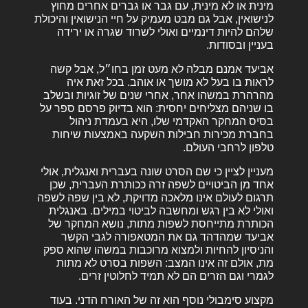
מינית או לא מינית, עם גבר או גברים אחרים מחוץ
לנישואין, אבל גם מבט מעמיק על חיי הנישואין והיכולת
שלהם להיות דינמיים ואולי לשרוד שגרה או ירידה
בעניין ובסודות.
אביעד אמנם מבלה לא מעט זמן בחו״ל, אבל קשה
לראות בו בעל לא מושך או אוהב. בכל זאת איה
מהרהרת במשהו אחר, אחרי שנים של זוגיות ובשלב
בו שניהם מצליחים יחסית: הוא בדיוק פרסם ספר על
בסיס המחקר האקדמי שלו, היא בעמדת ניהול
בחברת מכירות חבילות השקעה באמצעות שיחות
טלפון לרחבי העולם.
מעניין לציין כי שם הסרט שונה בעברית ואנגלית, אולי
אחד מן הביטויים לשפה זרה ככותרת העברית, שכן
תרגום לעולם אינו מלאכה מדויקת, לא בין שפה לשפה
ואולי לא בין רגש ומחשבה לביטוי במילים. באנגלית
הכותרת מתייחסת לשפות מתות, נושא המחקר של
אביעד שמהדהד גם את המטאפורה לגבי הקשר
והניסיון להחיות ולמצוא מרוכבות במשהו שהוא ספק
מת, אולם זה אינו המצב: השפות בסרט לא מתות
לגמרי וגם הזרים הם לא תמיד לחלוטין זרים.
מקצוע סימבולי נוסף הוא זה של האורח הדני. בעוד