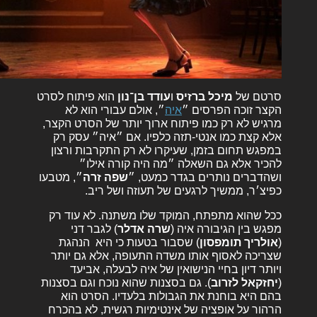
סרטם של
מיכל ברזיס
ו
עודד בן־נון
הוא פיתוח לסרט
הקצר זוכה הפרסים ״
איה
״, אולם עבורי הוא לא
מרגיש לא רק כמו פיתוח ארוך יותר של הסרט הקצר,
אלא קצת כמו אנטי-תזה כלפיו. אם ״איה״ עסק רק
במפגש תחום בזמן, שעיקרו לא רק התקרבות ורצון
להכיר אלא גם השאלה ״מה היה קורה אילו״
ושהדברים נותרים בגדר כמעט, ״
שפה זרה
״, מטבעו
כפיצ׳ר, ממשיך לרגעים של תעוזה ושל ריב.
ככל שהוא מתפתח, המוקד שלו משתנה. לא עוד רק
מפגש בין הגיבורה איה (
שרה אדלר
) לגבר דני
(
אולריך
תומפסון
) שסבור בטעות כי היא הנהגת
שצריכה לאסוף אותו משדה התעופה, אלא גם יותר
ויותר דיון בחיי הנישואין של איה לבעלה, אביעד
(
יחזקאל
לזרוב
). גם בסצנות שהוא נוכח וגם בסצנות
בהם היא בוחנת את הגבולות בלעדיו. הסרט הוא
הרהור על אופציה של אינטימיות רגשית, לא בהכרח