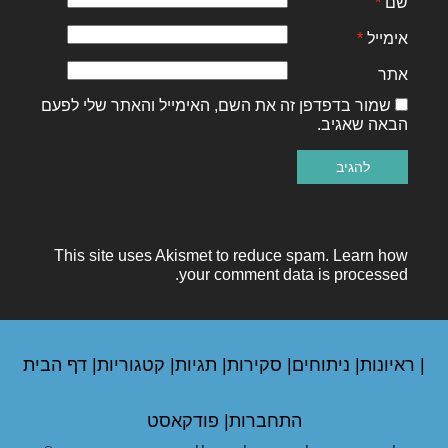
שם
*
אימייל
*
אתר
שמור בדפדפן זה את השם, האימייל והאתר שלי לפעם
הבאה שאגיב.
This site uses Akismet to reduce spam.
Learn how
your comment data is processed.
|
ראיונות
|
ניתוחים
|
סקירות
|
תגיות
|
קטגוריות
|
דף הבית
התחברות
|
פודקאסט