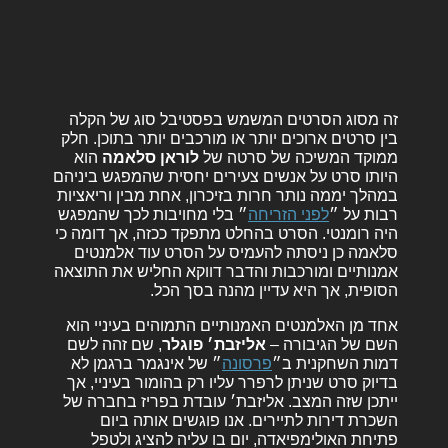
זה מסוג הסרטים המשמש בפסטיבל סוג של הקלה
בין סרטים ארוכים יותר או מורכבים יותר בתוכן. חלק
ממוקד המשיכה של סרטה של
לוראן
סלאמה
הוא
היותו סרט על אנשים צעירים יחסית שהמפגש ביניהם
במהלך יממה נותר חרות בזיכרון, אחת מבין וריאציות
רבות על ״
לפני הזריחה
״ בלי מחויבות לכך שהמפגש
היה רומנטי. הסרט בהחלט מתפקד ככזה, אך דומה כי
סלאמה כן ניסתה להעמיס על הסרט עוד אלמנטים
אמנותיים ומורכבות והדבר דווקא החליש את התוצאה
הסופית, אך היא עדיין מהנה בסך הכל.
אחד מן האלמנטים האמנותיים התמוהים בעיניי הוא
השם של הגיבורה –
אליזבת׳ פוגלר
, שם זהה לשם
דמות השחקנית ב״
פרסונה
״ של אינגמר ברגמן לא
בדיוק סרט שניתן לרפרר עליו רק בהומור בעיניי, אך
ייתכן שזה המצב. אליזבת׳ עובדת בפריז בחברה של
השכרת דירות לתיירים. אנו פוגשים אותה ביום
פתיחת האולימפיאדה, יום בו עליה להציג ולטפל