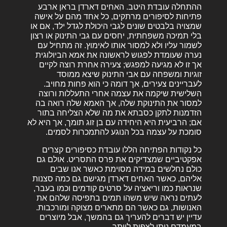
ההתחלה עובדת היטב. האחים דארדן בראן ארבע
פתיחות לסיפורים מרתקים, כל אחד מהם על אישה
שמצויה בלבטים שונים לגבי היכולת לגדל ילד, אם או
בלי תמיכה משפחתית, יחסים עם גבי התינוק או רצון
לשמור עליו ולא למסור אותו לאימוץ. זה מתחיל עם
נערה שעומדת לפגוש לראשונה את אמא הביולוגית
אך זו לא מגיעה למפגש; צעירה אחרת רוצה לקיים
זוגיות ומשפחה עם אבי התינוק שיצא ממוסד
לעבריינים צעירים, אך דומה כי הוא פחות מחויב.
השלישית שיקמה את עצמה אחרי התעללות ורוצה
למסור את התינוקת שלה, אך האמא שלה רואה בה
הזדמנות לתקן כסבתא את מה שלא הצליחה בתור
אם; הרביעית היא היחידה עם בן זוג תומך, אך היא לא
סומכת על עצמה בכל הנוגע להתמכרות לסמים.
כל נקודות הפתיחה הללו עובדת כסיפורים קצרים
אפקטיביים שמצדיקים את פרס התסריט. אולם גם
כולם נחלשים במידה מסוימת כאשר אנו שבים
אליהם, כאשר האחים דארדן מגישם גם כמה סצנות
שנראות כמו וריאציה על סרטים קודמים וכמו בעבר,
לעתים נראה שיש משהו תמים בתפיסה שלהם את
האנושות, גם כאשר הם מתארים מצוקה ומורכבות.
עדיין יש דברים להעריך גם בהמשך, אבל מיוצרים
במעמדם ניתן לצפות ליותר.