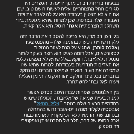
בבעיות בדירות רבות, מתוך ידיעה כי הגשרים היו
סגורים החל מהצוהריים ועליה לעשות רושם טוב, שכן
אם היא לא תצטיין בעבודה היא עלולה לאבד את ויזת
העבודה שלה בצרפת. שכן למרות שהיא מגולמת בידי
השחקנית הצרפתייה
אגת׳ רוסל
, היא אמריקאית.
בלי רצון רב מדי, היא צריכה להסביר את הדבר הזה
ללקוח שהייתה טעות בהזמנה שלו – מהפנט צעיר
(
אלכס לותר
), שהגיע על מנת לעזור מנטלית
לספורטאים, אבל דומה כאילו הוא רוצה בעיקר לעזור
מנטלית לאליזבת', דווקא בגלל שהיא לא מפגינה כלפיו
את האדיבות הנדרשת בעבודתה. למרות שהיא שזו
שמכירה את העיר, הוא זה שמייצר חברים וגם נתקל
בחברים בכל פינה וחלקם יהוו חלק מהותי מן העלילה
ויעזרו לאליזבת׳ להשתחרר.
בין האלמנטים שפחות עבדו היטב בסרט אפשר
למנות בעיית שמיעה של אליזבת׳,
הכוללת שימוש
בהדמיית הבעיה שלה בנוסח ״
צלילי מטאל
״,
אובססיה לקלוד מונה ווייס-אובר נדוש בהתחלה
ובסיום. שתי הדמויות לא הכי מקוריות או מורכבות
אבל בסופו של דבר, הלב של הסרט איתן ואפקטיבי
וזה מספיק.