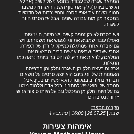
המתאר שגרה של עבודה בתנאי ניצול קשים (אך לא
הקשים ביותר), לקראת סוף השנה האזרחית משבר
המוני משנה את אופי הסרט וההישרדות של הדמויות
במספר מקומות עבודה שונים. אבל אז הסרט חוזר
לשגרה.
ויש בסרט לא רק זמנים קשים. יש חיזור, חיי זוגיות
ואפילו עובד שמביא את זוג לפגוש את משפחתו. ויש
גם עובדת אחת שמתגלה כמייקל ג׳ורדן של תפירה,
אחרי שעתיים שראינו אנשים רבים מבצעים את
המלאכה, לראות את היעילה והטובה ביותר נראה כמו
התגלות.
אבל זה בעצם חלק מן השגרה וחלק ומן התפיסה
האמנותית של וונג בינג: הוא יוצא סרטים על נושאים
חברתיים ולרוב במקומות הלא עשירים בסין, אבל
המסר שלו הוא שיש להתבונן בכל אדם וללמוד ממנו
גם על היותו חלק מן המכלול וגם על היותו סיפור אנושי
ייחודי, נס בדרכו.
הקרנה נוספת:
שבת | 26.07.25 | 16:00 | סינמטק 4
אימהות צעירות