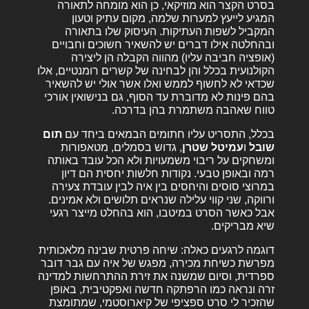
בסרט הקצר הוא מוזיקאי, כן הוא מומחה לתאורה
המגיע לייעץ למערות שלמה, מקום עתיק וטעון
המקביל לשפות העתיקות. העיסוק שלו בתאורה
ובהחלטה אילו דברים יש להשאיר חשוכים וחבויים
(אופציה חביבה עליו) מהווה הקבלה הן ליצירה
הקולנועית בכלל והן לבחינה של קשרים רומנטיים, אלו
שכדאי לא לחשוף לממש ואלו אשר אולי יש להשאיר
בהם פינות לא מדוברת עד הסוף, גם בנישואין אורכי
טווח שאהבה משתמרת בהן בדרכה.
בכלל, התסריט עליו חתומים הבמאים ביחד עם
תום
שובל
ו
עמיטל שטרן
, גדוש בסמלים, מטאפורות
ומשחקים על ריבוי משמעויות ולא הכל עובד באותה
רמה ובאופן טבעי. נקודות חלשות יחסית הם דיון
במרוצי סוסים והיחסים בין איה לבין עובדת צעירה
ורווקה, שני קווי עלילה שנראים תלושים ולא אמינים.
אבל כאשר הסרט במיטבו, הוא בהחלט מייצר רגעי
שיא מבריקים.
דוגמה לרגעים כאלה: שיחה פרטית שבינה מלאכותית
מפרשת כשיחת מכירה, מפגש של איה עם גבר דובר
ספרדית, וסיום שמשנה את זירת ההתרחשות למדינה
זרה ונראה כמו הרפתקה חדשה ואפקטיבית, באופן
שהזכיר לי סרט ספציפי של קיארוסטמי, שמתומצת