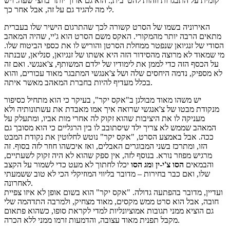
קומית על התבגרות וזהות להט"בית,. הוא גם ארוך יותר בחצי שעה. ויש
לי מה להגיד גם על זה, אבל אחר כך.
האירוניה בשמו של הסרט קשורה לכך שהתרגום הישיר שלו בעברית
מתאים הרבה יותר מהמקורי. האקס משם הסרט הוא ג'יי, שהיה המאהב
הסודי של זנגיואן שנפטר ממחלת הסרטן והוריש לו את כספי הביטוח שלו.
מי שמאוד לא מרוצה מהסידור הזה היא אשתו של זנגיואן, סנליאן, שבנתה
על הכסף הזה כדי לממן את לימודיו של ילדם המשותף, צ'אנגשי. ואם זה
לא מספיק, נדמה היחסים שלה ושל צ'אנגשי המתבגר מאוד עכורים, והוא
בכלל מעדיף להיות בחברת המאהב מאשר איתה.
יש משהו מאוד מבולגן ב"אקס יקר", בעיקר כי הוא מתחיל כסיפור
מנקודת מבטו של צ'אנגשי שרואה איך אמו מאבדת את עשתונותיה ולא
מעניקה לו את היציבות שהוא זקוק לה אחרי מות אביו, ומתעלק על
המאהב שממש לא צריך ילד שיסתובב לו בין הרגליים כי הוא מסובך גם
ככה. אבל באמצע הסרט, "אקס יקר" נוטש לחלוטין את נקודת המבט
הזו, ומתרכז בשני המבוגרים האבלים, ואז איכשהו חוזר לזה בסוף. זה
מרגיש מפוזר נורא. בנוסף לזה, אין ספק שהוא לא היה זקוק לשעתיים,
והבמאים
הסו צ'י-ין
ו
מג הסו
יכלו לחתוך לא מעט כדי לשמור על הקצב
שלו, ואם כבר בחירות – מדובר בליווי המוזיקלי הכי לא טוב ששמעתי
לאחרונה.
ועדיין, מדובר בהפתעה גדולה. "אקס יקר" הוא בשום אופן לא איזו צפיית
חובה, אבל הוא סרט ממש מקסים, מאוד מצחיק, ולמרבה התדהמה שלי
גם הוציא ממני תגובות אמוציונליות למדי לקראת סופו, כשהוא פתאום
מקבל תפנית מאוד עצובה, והדמעות זרמו ממני ללא הכרה.