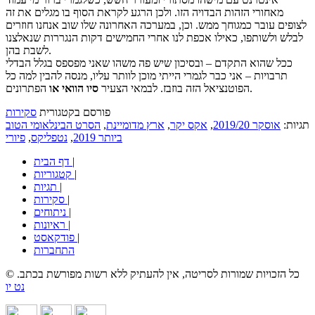
מאחורי הזהות הבדויה הזו. ולכן הרגע לקראת הסוף בו מגלים את זה
לצופים עובר כמגוחך ממש. וכן, במערכה האחרונה שלו שוב אנחנו חוזרים
לבלש ולשותפו, כאילו אכפת לנו אחרי החמישים דקות הנגררות שנאלצנו
לשבת בהן.
ככל שהוא התקדם – ובסיכון שיש פה משהו שאני מפספס בגלל הבדלי
תרבויות – אני כבר לגמרי הייתי מוכן לוותר עליו, מנסה להבין למה כל
הפתרונים.
הפוטנציאל הזה בוזבז. לבמאי הצעיר
סיו הוואי או
פורסם בקטגורית
סקירות
תגיות:
אוסקר 2019/20
,
אקס יקר
,
ארץ מדומיינת
,
הסרט הבינלאומי הטוב
ביותר 2019
,
נטפליקס
,
פיורי
|
דף הבית
|
קטגוריות
|
תגיות
|
סקירות
|
ניתוחים
|
ראיונות
|
פודקאסט
התחברות
© כל הזכויות שמורות לסריטה, אין להעתיק ללא רשות מפורשת בכתב.
נט יו