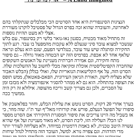
הנציגות הסינגפורית היא אחד הסרטים הכי מבלבלים שנתקלתי בהם
לאחרונה, והעובדה שהוא זכה בפרס הגדול של פסטיבל לוקרנו מעוררת
אצלי לא מעט תהיות נוספות.
זה מתחיל מאוד מבטיח, בסגנון נאו-נואר בלשי רק בסינגפור, עם בלש
שנשכר למצוא עובד סיני שנעלם ללא עקבות מהמפעל בו עבד. רגע לתוך
החקירה ומתגלה שיש עוד עובד, בנגלדשי הפעם, שגם הוא נעלם ונראה
שלאף אחד לא אכפת. בפרמיס הזה יש הבטחה מאוד גדולה – גם סיפור
מתח וחקירה, וגם אמירה חברתית מעניינת על האנשים השקופים
שהחברה הקפיטליסטית אוכלת ומקיאה מבלי לחשוב על ההשלכות שלה.
הסרט הזה, על אף הקלישאות הנואריות שלו, ואולי בגללן (הבלש האבוד
שלא מצליח לישון, תאורת הניאון העירונית, הפאם-פאטאל), ממש תופס
את הצופה בהתחלה. הוא גם לא ממהר להסגיר אינפורמציה ולא מבזבז זמן
על הסברים, ולכן גם מצריך קשב וריכוז מהצופה. אילולא זה רק היה
ממשיך ככה.
בערך אחרי 20 דקות, הסרט נוטש את עלילת הבלש, וחוזר בפלאשבק אל
סיפורו של הפועל הנעלם, פורש את קורותיו מאל"ף ועד ת"ו. שזה מוזר, כי
אז בשביל מה היינו צריכים את סיפור המסגרת החקירתי אם הסרט מספר
לנו הכל? העלילה הזו, ליבת הסרט, לא מאוד מעניינת ועל אף שהיא
עשויה היטב טכנית, לא באמת דרמטית במיוחד, ולא מצליחה לעורר יותר
מדי הזדהות. וגם צפויה נורא. למשל, העובד הזה מתחיל לנהל שיחות
אינטרנט עם מישהו מסתורי ומעורר חשש, כשלגמרי ברור מי עמוד