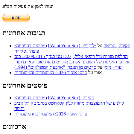
ועזרו לממן את פעילות הבלוג
תגובות אחרונות
״בוסית בהפרעה״ (I Want Your Sex), סקירה | סריטה
על
״ליקריץ
פיצה״, סקירה
נגנז בגנזך 20.08.2015: כנס D23, החלפת מזוזות מול רופאי אליל,
אירועי האמנות של השבוע הקרוב, מחרימים את סופר פארם ועוד
ועוד - ניימן
על
סרטים מן העבר: "ארבעת המופלאים" (1994)
אורי
על
פרסי אופיר 2026: המועמדים והמועמדות
פוסטים אחרונים
״בוסית בהפרעה״ (I Want Your Sex), סקירה
קולנוע של התפוצצות: מחווה לג'ון קסאווטס בסינמטק תל אביב
וחיפה
פרסי אופיר 2026: המועמדים והמועמדות
ארכיונים