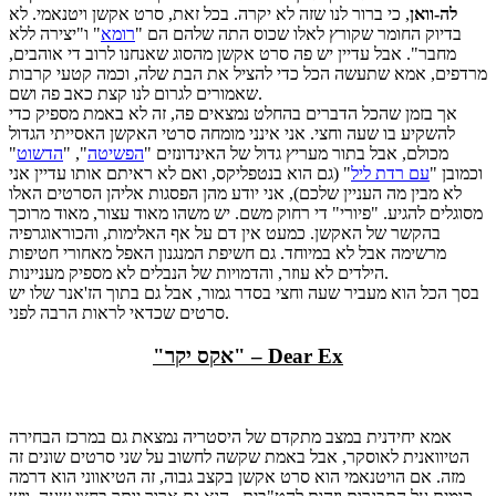
לה-וואן
, כי ברור לנו שזה לא יקרה. בכל זאת, סרט אקשן ויטנאמי. לא
בדיוק החומר שקורץ לאלו שכוס התה שלהם הם "
רומא
" ו"יצירה ללא
מחבר". אבל עדיין יש פה סרט אקשן מהסוג שאנחנו לרוב די אוהבים,
מרדפים, אמא שתעשה הכל כדי להציל את הבת שלה, וכמה קטעי קרבות
שאמורים לגרום לנו קצת כאב פה ושם.
אך בזמן שהכל הדברים בהחלט נמצאים פה, זה לא באמת מספיק כדי
להשקיע בו שעה וחצי. אני אינני מומחה סרטי האקשן האסייתי הגדול
מכולם, אבל בתור מעריץ גדול של האינדונזים "
הפשיטה
", "
הדשוט
"
וכמובן "
עם רדת ליל
" (גם הוא בנטפליקס, ואם לא ראיתם אותו עדיין אני
לא מבין מה העניין שלכם), אני יודע מהן הפסגות אליהן הסרטים האלו
מסוגלים להגיע. "פיורי" די רחוק משם. יש משהו מאוד עצור, מאוד מרוכך
בהקשר של האקשן. כמעט אין דם על אף האלימות, והכוראוגרפיה
מרשימה אבל לא במיוחד. גם חשיפת המנגנון האפל מאחורי חטיפות
הילדים לא עוזר, והדמויות של הנבלים לא מספיק מעניינות.
בסך הכל הוא מעביר שעה וחצי בסדר גמור, אבל גם בתוך הז'אנר שלו יש
סרטים שכדאי לראות הרבה לפני.
"אקס יקר" – Dear Ex
אמא יחידנית במצב מתקדם של היסטריה נמצאת גם במרכז הבחירה
הטיוואנית לאוסקר, אבל באמת שקשה לחשוב על שני סרטים שונים זה
מזה. אם הויטנאמי הוא סרט אקשן בקצב גבוה, זה הטיאווני הוא דרמה