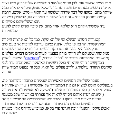
אבל תמיד אפשר עוד. לכן פניתי אל מנוי הנטפליקס שלי לבדוק אילו נציגי
מדינות נוספים מסתתרים שם. הסתבר לי שלא מעט, וניסיתי לראות כמה
שיותר מהם. בסופו של דבר שרדתי שלושה עד הסוף – סרט אקשן, דרמה
קומית ומותחן חברתי – והם אלו שיופיעו בסקירה הזו, לחלוטין במקרה
יצא ששלושתם אסייתים.
עוד שמשותף להם הוא שלאף אחד מהם אין סיכוי אפילו קלוש להגיע
למועמדות.
קטגורית הסרט הבינלאומי של האוסקר, כמו כל האופרציה היקרה
והמתוקשרת הזו באופן כללי, איננה כמובן ערובה לאיכות או טעם טוב
מדי, אבל היא בכל זאת מרתקת ובעיקר עוזרת להיחשף לסרטים
ממקומות שלעולם לא הייתי בודק בעצמי. לעיתים מגלים דברים נפלאים
(מהשנים האחרונות זכורים לי "ת'יב" הירדני, "
התנגשות
" המצרי ו"ארץ
המוקשים" הדני שראיתי בגלל רשימות האוסקר המוקדמות עוד לפני
שקיבלו תהודה עולמית), ולרוב נופלים על האף. אבל זה כמעט תמיד שווה
את זה.
מעבר לשלושת הנציגים האסייתים שעליהם כתבתי בהרחבה פה,
בנטפליקס תוכלו למצוא גם את המתמודד של אוסטריה ("ג'וי") שאותו לא
הספקתי לראות, ואת מתמודדי תאילנד ("נשיקה לא אנושית") ואת ניגריה
("ליונהארט") אותם ניסיתי לראות אך עצרתי באיזשהו שלב מטעמי
החיים קצרים מדי. בסוף נובמבר יגיע לפלטפורמת הסטרימינג אחד
הנציגים המסקרנים ביותר – וכזה שחוזים לו גדולות ונצורות –
"אטלנטיקס" הסנגלי, זוכה הגרנד פרי בקאן. כמובן שנתייחס אליו בשנייה
שנצפה בו.