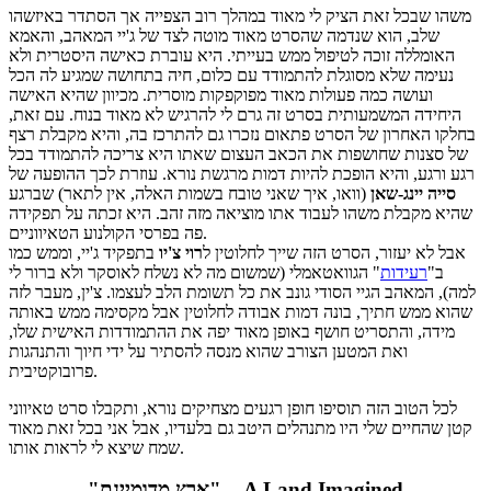
משהו שבכל זאת הציק לי מאוד במהלך רוב הצפייה אך הסתדר באיזשהו
שלב, הוא שנדמה שהסרט מאוד מוטה לצד של ג'יי המאהב, והאמא
האומללה זוכה לטיפול ממש בעייתי. היא עוברת כאישה היסטרית ולא
נעימה שלא מסוגלת להתמודד עם כלום, חיה בתחושה שמגיע לה הכל
ועושה כמה פעולות מאוד מפוקפקות מוסרית. מכיוון שהיא האישה
היחידה המשמעותית בסרט זה גרם לי להרגיש לא מאוד בנוח. עם זאת,
בחלקו האחרון של הסרט פתאום נזכרו גם להתרכז בה, והיא מקבלת רצף
של סצנות שחושפות את הכאב העצום שאתו היא צריכה להתמודד בכל
רגע ורגע, והיא הופכת להיות דמות מרגשת נורא. עוזרת לכך ההופעה של
סייה יינג-שאן
(וואו, איך שאני טובח בשמות האלה, אין לתאר) שברגע
שהיא מקבלת משהו לעבוד אתו מוציאה מזה זהב. היא זכתה על תפקידה
פה בפרסי הקולנוע הטאיווניים.
אבל לא יעזור, הסרט הזה שייך לחלוטין ל
רוי צ'יו
בתפקיד ג'יי, וממש כמו
ב"
רעידות
" הגוואטאמלי (שמשום מה לא נשלח לאוסקר ולא ברור לי
למה), המאהב הגיי הסודי גונב את כל תשומת הלב לעצמו. צ'ין, מעבר לזה
שהוא ממש חתיך, בונה דמות אבודה לחלוטין אבל מקסימה ממש באותה
מידה, והתסריט חושף באופן מאוד יפה את ההתמודדות האישית שלו,
ואת המטען הצורב שהוא מנסה להסתיר על ידי חיוך והתנהגות
פרובוקטיבית.
לכל הטוב הזה תוסיפו חופן רגעים מצחיקים נורא, ותקבלו סרט טאיווני
קטן שהחיים שלי היו מתנהלים היטב גם בלעדיו, אבל אני בכל זאת מאוד
שמח שיצא לי לראות אותו.
"ארץ מדומיינת" – A Land Imagined