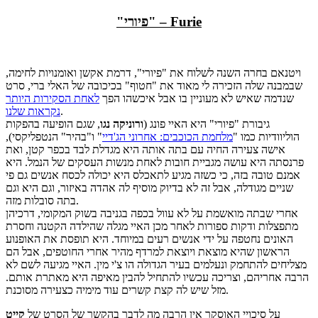
"פיורי" – Furie
ויטנאם בחרה השנה לשלוח את "פיורי", דרמת אקשן ואומנויות לחימה,
שבמבנה שלה הזכירה לי מאוד את "חטוף" בכיכובה של האלי ברי, סרט
שנדמה שאיש לא מעוניין בו אבל איכשהו הפך
לאחת הסקירות היותר
.
נקראות שלנו
גיבורת "פיורי" היא האיי פונג (
ורוניקה נגו
, שגם הופיעה בהפקות
הוליוודיות כמו "
מלחמת הכוכבים: אחרוני הג'דיי
" ו"בהיר" הנטפליקסי),
אישה צעירה החיה עם בתה אותה היא מגדלת לבד בכפר קטן, ואת
פרנסתה היא עושה מגביית חובות לאחת מנשות העסקים של הנמל. היא
אמנם טובה בזה, כי כשזה מגיע לתאכלס היא יכולה לכסח אנשים גם פי
שניים מגודלה, אבל זה לא בדיוק מוסיף לה אהדה באיזור, וגם היא וגם
בתה סובלות מזה.
אחרי שבתה מואשמת על לא עוול בכפה בגניבה בשוק המקומי, דרכיהן
מתפצלות ודקות ספורות לאחר מכן האיי מגלה שהילדה הקטנה וחסרת
האונים נחטפה על ידי אנשים רעים במיוחד. היא תופסת את האופנוע
הראשון שהיא מוצאת ויוצאת למרדף מהיר אחרי החוטפים, אבל הם
מצליחים להתחמק ונעלמים בעיר הגדולה הו צ'י מין. האיי מגיעה לשם לא
הרבה אחריהם, וצריכה עכשיו להתחיל להבין מאיפה היא מאתרת אותם.
מזל שיש לה קצת קשרים עוד מימיה כצעירה מסוכנת.
על סיכויי האוסקר אין הרבה מה לדבר בהקשר של הסרט של
קייט