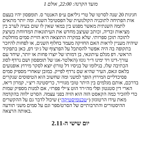
מועד הקרנה: 22:00, אולם 1
חגיגות 20 שנה לסרטו של טרי גיליאם ע״פ האנטר ס. תומפסון יהיו בעצם
אות הפתיחה לתוכניה הקולנועית של הפסטיבל השנה. ומה יותר מתאים
לתמה השנתית מאשר מפגש בין במאי שאין לו שום בעיה לערב בין
מציאות ובדיה, וכותב שעיצב מחדש את העיתונאות המדווחת כשיצק
לתוכה תוכן ספרותי. שלא במקרה התוצאה היא הזיית סמים מוחלטת
שיהיה מעניין לראות האם החזיקה מעמד בחלוף השנים, או לפחות להיזכר
בתקופה בה היה אפשר להסתכל על הפרצוף של ג׳וני דפ, כאן בתפקיד
הראשי. דפ מגלם עיתונאי, בן דמותו של יוצרו פחות או יותר, שיחד עם
עורך-דינו ויד ימינו ד״ר גונזו (האלטר-אגו של תומפסון ושם נרדף לסוג
הכתיבה שלו, בגילומו של בניסיו דל טורו) יוצא לסקר מירוץ אופנועים
בלאס וגאס, העיר שהיא שם נרדף לפייק. כמובן שאחרי מספיק סמים
פסיכדליים המירוץ הופך למשני ומה שחשוב הוא הטיפוסים שנקרים
בדרכם, אותם מגלמים בין היתר טובי מגווייר, כריסטינה ריצ׳י, קמרון דיאז,
הארי דין סטנטון ופלי מה״רד הוט צ׳ילי פפרז״, אם למנות מספיק שמות
כדי להזכיר כמה הקאסט הזה הוא הזיה בפני עצמה. הסרט ילווה בהקדמה
מאת עידו הרטוגזון (״
טכנומיסטיקה
״) שיכול לדבר גם על ההקשרים
ההיסטורים והתרבותיים של הסרט/ספר וגם על סמים משני תודעה
באותה הרצאה.
יום שישי ה-2.11