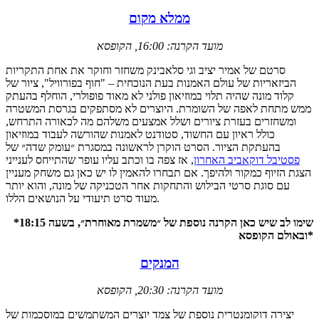
ממלא מקום
מועד הקרנה: 16:00, הקופסא
סרטם של אמיר יציב וגי סלאבינק משחזר וחוקר את אחת התקריות
הביזאריות של עולם האמנות בעת הנוכחית – "חוף בפורוויל", ציור של
קלוד מונה שהיה תלוי במוזיאון פולני לא מאוד פופולרי, הוחלף בהעתק
ממש מתחת לאפה של השומרת. היוצרים לא מסתפקים בגרסת המשטרה
ומשחזרים בעזרת ציורים ושלל אמצעים משלהם מה לכאורה התרחש,
כולל ראיון עם החשוד, סטודנט לאמנות שהורשה לעבוד במוזיאון
בהעתקת הציור. הסרט הוקרן לראשונה במסגרת ״עומק שדה״ של
פסטיבל דוקאביב האחרון
, אז צפה בו וכתב עליו עופר שהתייחס לענייני
הצגת הזיוף כמקור ולהיפך. אם תבחרו להאמין לו יש כאן גם משחק מעניין
עם סוגת סרטי הבילוש והתחקות אחר הטכניקה של מונה, והוא יותר
מעוד סרט תיעודי על הנושאים הללו.
*שימו לב שיש כאן הקרנה נוספת של ״משמרת מאוחרת״, בשעה 18:15
ובאולם הקופסא*
המנקים
מועד הקרנה: 20:30, הקופסא
יצירה דוקומנטרית נוספת של צמד יוצרים המשתמשים במוסכמות של