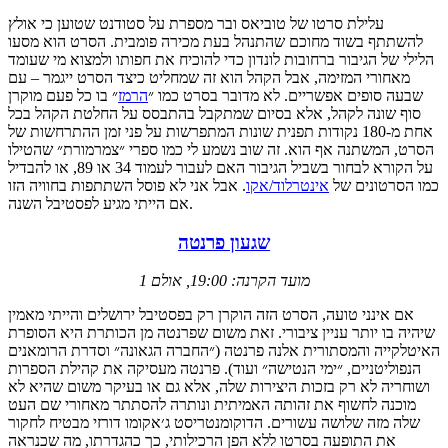
עלילת סרטו של טוביאס ובר מספרת על סטודנט שטוען כי אולץ
להשתתף בשוד מחוכם שהתנהל בעת מכירה פומבית. הסרט הוא מסעו
הלילי של הגיבור ברחובות לונדון כדי להוכיח את חפותו ולמצוא מי שעומד
מאחורי המזימה, אבל הקהל הוא זה שמחליט כיצד הסרט ייגמר – עם
שבעה סופים אפשריים. לא מדובר בסרט כמו ״
הרמז
״ בו כל פעם מוקרן
סוף שונה לקהל, אלא בסיום שמתקבל בהתבסס על החלטת הקהל בכל
אחת מ-180 נקודות תפנית שונות המתפרשות על פני זמן ההתרחשות של
הסרט, המשתנה אף הוא. זה שוב נשמע לי כמו ספרי ״צמרמורת״ שהטילו
על הקורא לבחור בשביל הגיבור האם לעבור לעמוד 34 או 89, או להבדיל
כמו הסרטונים של
אינטרלוד/אקו
. אבל אני לא פוסל השתתפות בחוויה הזו
אם הייתי מגיע לפסטיבל השנה.
שגעון פרנטה
מועד הקרנה: 19:00, אולם 1
אם אינני טועה, הסרט הזה הוקרן רק בפסטיבל ירושלים והייתי מאמין
שיהיה בו יותר עניין ציבורי. זאת משום שפרנטה מן הכותרת היא הסופרת
האיטלקייה והמסתורית אלנה פרנטה (״החברה הגאונה״ וסדרת הרומאנים
הנפוליטניים, ״ימי הנטישה״ ועוד). פרנטה מעסיקה את קהילת הספרות
ושוחריה לא רק בזכות היצירות שלה, אלא גם או בעיקר משום שהיא לא
מוכנה לחשוף את זהותה האמיתית ונותרה להסתתר מאחורי שם העט
שלה מזה שלושה עשורים. הדוקומנטריסט ג׳אקומו דורזי מבטיח לחקור
את התופעה בסרטו ללא הפן הרכילותי, כך כהגדרתו, מה שכנראה