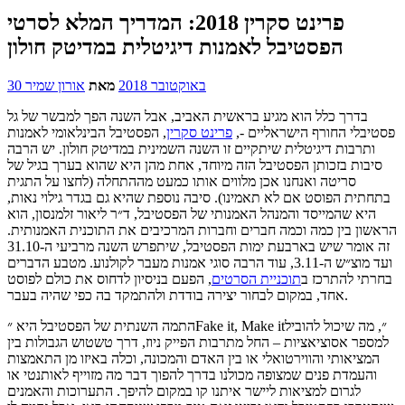
פרינט סקרין 2018: המדריך המלא לסרטי
הפסטיבל לאמנות דיגיטלית במדיטק חולון
30 באוקטובר 2018
מאת
אורון שמיר
בדרך כלל הוא מגיע בראשית האביב, אבל השנה הפך למבשר של גל
פסטיבלי החורף הישראליים -,
פרינט סקרין
, הפסטיבל הבינלאומי לאמנות
ותרבות דיגיטלית שיתקיים זו השנה השמינית במדיטק חולון. יש הרבה
סיבות בזכותן הפסטיבל הזה מיוחד, אחת מהן היא שהוא בערך בגיל של
סריטה ואנחנו אכן מלווים אותו כמעט מההתחלה (לחצו על התגית
בתחתית הפוסט אם לא תאמינו). סיבה נוספת שהיא גם בגדר גילוי נאות,
היא שהמייסד והמנהל האמנותי של הפסטיבל, ד״ר ליאור זלמנסון, הוא
הראשון בין כמה וכמה חברים וחברות המרכיבים את התוכנית האמנותית.
זה אומר שיש בארבעת ימות הפסטיבל, שיתפרש השנה מרביעי ה-31.10
ועד מוצ״ש ה-3.11, עוד הרבה סוגי אמנות מעבר לקולנוע. מטבע הדברים
בחרתי להתרכז ב
תוכניית הסרטים
, הפעם בניסיון לדחוס את כולם לפוסט
אחד, במקום לבחור יצירה בודדת ולהתמקד בה כפי שהיה בעבר.
התמה השנתית של הפסטיבל היא ״Fake it, Make it״, מה שיכול להוביל
למספר אסוציאציות – החל מתרבות הפייק ניוז, דרך טשטוש הגבולות בין
המציאותי והווירטואלי או בין האדם והמכונה, וכלה באיזו מן התאמצות
והעמדת פנים שמצופה מכולנו בדרך להפוך דבר מה מזוייף לאותנטי או
לגרום למציאות ליישר איתנו קו במקום להיפך. התערוכות והאמנים