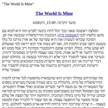
"The World Is Mine"
The World Is Mine
מועד הקרנה: 15:00, הקופסא
המלצה ראשונה שאני כבר יכול לתת בקשר לסרט הזה היא לבוא עם
מושג כלשהו לגבי
האטסונה מיקו
, הכוכבת הווירטואלית שכבשה את יפן.
הסיבה שכדאי לעשות זאת היא שסרטה של אן אורן מרוכז כל כולו
בשגעון היפני סביב הדמות הזו, ואני לא בטוח איך הוא ייראה למי שמעולם
לא שמע עליה. בכלל, הסרט אמנם דוקומנטרי מבחינת וייב אבל ממש לא
מתיימר לתעד או לייצג אמת, סיבה בפני עצמה להקרינו בפסטיבל השנה,
ובעיקר אינו עוצר להסביר דבר אלא רק מהרהר בנעשה בו. בהחלט ישנם
דברי קריינות אך הם הגיגים מפי היוצרת-כוכבת המובאים מתוך שירים
ורשתות חברתיות, הקשורים ברגשות של אחרים בניסיון להסביר את
שעובר עליה.
מה שמתרחש במהלך הסרט הוא שהבמאית מחופשת לכל אורכו לדמות
הווירטואלית של מיקו, מתנהלת כך ביפן בעודה פוגשת מעריצים נוספים
של הסטארית אך גם מנסה לייצר קשרים אנושים ואולי אפילו רומנטיים.
יחד עם הפסקול המורכב מאמביאנט מסונתז גם ברגעים שגרתיים למראה
וכמובן שיריה של מיקו בקולה המתכתי, התחושה יותר של הצצה אל עולם
פנימי מאשר על התופעה עצמה. או כפי שעזר לי להגדיר זאת זלמנסון
בעצמו – זו יצירה שקרובה יותר ברוחה לווידאו-ארט מאשר לקולנוע. ברוב