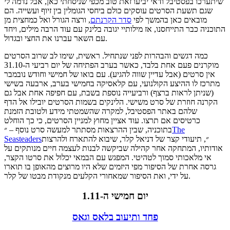
שיתערכו בפסטיבל ודאי יביעו זאת טוב מכפי שניסחתי כאן, אבל נדמה לי
שגם תשעת הסרטים עוסקים כולם ביחסי הגומלין בין זיוף ועשייה. הם
מובאים כאן בהמשך לפי
סדר הקרנתם
, ורצה הגורל ואל כמחצית מן
התוכניה כבר התייחסנו, אז מילותיי יגובה בלינק עם עוד הרבה מילים, ויחד
עם השאר עברנו את החצי ובגדול.
כמה דגשים והבהרות לפני שנתחיל. ראשית, שימו לב שרוב הסרטים
מוקרנים פעם אחת בלבד, כאשר בערב הפתיחה של יום רביעי ה-31.10
אין סרטים (אבל עדיין שווה להגיע). עם בואו של חמישי וחודש נובמבר
מתרכז לו ההיצע הקולנועי, עם קלאסיקה בחמישי בערב, ארבעה בשישי
(שניתן לראות ברצף) ורביעייה נוספת בשבת, עם חפיפה אחת אבל גם
הקרנה חוזרת של סרט משישי. הלינקים בשמות הסרטים יובילו אל הדף
שלהם באתר הפסטיבל, למקרה שהשמטתי מידע ולטובת הזמנת
כרטיסים אם תרצו. עוד אציין מחוץ למניין הסרטים, כי כך הוחלט
The
בתוכניה, שבין ההרצאות מסתתר למעשה סרט נוסף – ״
״, תיעודי קצר של דניאל קלר, שיבוא להתארח ולהרצות
Seasteaders
אודותיו, המתחקה אחר קהילה שביקשה לבנות לעצמה חיים מנותקים על
אי מלאכותי סמוך לטהיטי. המפגש עם הבמאי יכלול את סרטו הקצר,
גרסה אחרת של הסיפור מפי היזמים שלא היו מרוצים מהאופן בו תוארו
על ידי, ואת הסיפור שמאחורי הקלעים מנקודת מבטו של קלר.
יום חמישי ה-1.11
פחד ותיעוב בלאס וגאס