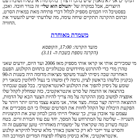
המקרים אני לא מאמין שיש בהכרח צורך בהקדמות או בשלותשובות עם
היוצרים, אבל במקרה של ״
העולם הוא שלי
״ זה בגדר חובה. ואכן,
בפסטיבל היו חכמים מספיק לכלול דברי פתיחה מאת במאית הסרט,
ובתום ההקרנה תתקיים שיחה עימה, מה שלדעתי יסייע להעשיר את
החוויה.
משמרת מאוחרת
מועד הקרנה: 17:00, הקופסא
שבת ה- 3.11)
(הקרנה נוספת ב
מי שמכירים אותי או קראו אותי מספיק מאז 2006 ועד היום, יודעים שאני
טהרן מדי כדי להתרגש מחידושים טכנולוגיים בתחום הקולנוע. הפעם
האחרונה שבה ניסיתי לענוד משקפי מציאות מדומה היה בשנות ה-90
(בקניון כלשהו בראשון לציון, נדמה לי) ומשהו בי נעול לחלוטין כשאני רק
שומע על ניסיון להפוך את הקולנוע לאינטראקטיבי. בכל פעם שנכחתי
בהרצאה או הדגמה של סרט אינטראקטיבי, כזה שמחלק לקהל שלו
אופציה למשוב בזמן ההקרנה על מה צריך להיות הצעד הבא של הדמות,
התוצאה הייתה קצר במוח. מצד אחר, אני מוצא עצמי מרוגז יותר ויותר על
הפקעת היכולת של הקהל לחוות את הסרטים שמולו כי הם מסבירים את
עצמם עד אובדן עניין, כך שאולי הייתי מוכן לבחון שוב את הקיצוניות
השנייה – שליטה על המתרחש על המסך, יחד עם עוד חבורת זרים. בטח
ובטח כשרוב מה שקראתי על ״משמרת מאוחרת״ טוען שהפעם זה זה
והסרט עוד ייזכר לא רק כראשון באורך מלא שיכול להיקרא קולנוע
אינטראקטיבי, אלא כניסיון מוצלח לפיצוח המדיום המורכב הזה.