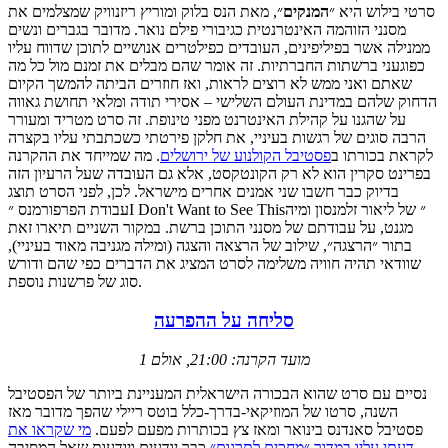
סרטי בילוש היא ״
המנקים
״, מאת הנס בלוק ומוריץ ריזנוויק שמצלמים את
מסנני הזוהמה האינטרנטית כגיבורי פילם נואר. מדובר בגברים ונשים
ממנילה אשר בפיליפינים, העובדים כפילטרים אנושיים לתוכן שדווח עליו
כפוגעני ברשתות החברתיות. זה אומר שהם מבלים את זמנם מול כל מה
שאתם ואני ממש לא רוצים לראות, ואז חוזרים הביתה להמשך הקיום
הדחוק שלהם במדינת העולם השלישי – אסירי תודה ומלאי תחושת גאווה
על שהגנו על קהילת האינטרנט מפני טינופת. זה סרט מטריד ומעורר
הרבה סוגים של רגשות בעיניי, את חלקן פירטתי כשכתבתי עליו בקצרה
לקראת בכורתו ב
פסטיבל הקולנוע של ירושלים
. מה שמייחד את ההקרנה
בפרינט סקרין הוא לא רק הקונטקסט, אלא גם העובדה שעל הרעיון הזה
בדיוק כבר חשבו שני אמנים אחרים מישראל. לכן, לפני הסרט תוצג
עבודת הפרפורמנס ״I Don't Want to See This״ של ליאור זלמנסון ומיה
מגנט, על עבודתם של מסנני התוכן ברשת. במקור השניים תיארו זאת
בתור ״הרצגה״, שילוב של הרצאה והצגה (ומילה מגניבה מאוד בעיניי),
שוודאי תהיה חוויה משלימה לסרט המציג את הדברים כפי שהם ודורש
סוג של פרשנות נוספת.
סליחה על ההפרעה
מועד הקרנה: 21:00, אולם 1
נסיים עם סרט שהוא הבכורה הישראלית המעניינת ביותר של הפסטיבל
השנה, סרטו של המוזיקאי-בדרך-כלל בוטס ריילי שהפך מדובר מאז
פסטיבל סאנדנס בינואר ומאז צץ בכותרות מפעם לפעם.
מי שקראו את
דעתי עליו במדור ״מחכים לתרגום״
כבר יודעים ויודעות שאל המסיבה