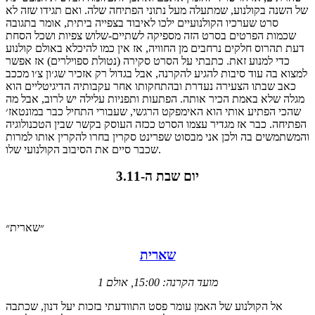
של השנה בקולנוע, שמתעלה מעל נתוני הפתיחה שלה. ואם תגידו שזה לא
סרט שערכיו הקולנועיים ילכו לאיבוד בצפייה ביתית, אומר בתגובה
שכמות הפרטים בסרט הזה מספיקה לשתיים-שלוש צפיות ושכל הסחת
דעת תהרוס חלקים נרחבים מן החוויה, אז אין כמו להיכלא באולם קולנוע
כדי למנוע זאת. כתבתי על הסרט סקירה (נטולת ספוילרים) אז אפשר
למצוא בה עוד סיבות להגיע להקרנה, אבל בגדול רק אזכיר שג׳ון צ׳ו מככב
כאב שבתו הצעירה נעדרת ובהתחקותו אחר עקבותיה הדיגיטליים הוא
מגלה שלא באמת הכיר אותה. הפתעות ותפניות עלילה יש לרוב, אבל מה
שהכי הפתיע אותי הוא האימפקט הרגשי, שעבורי התחיל כבר במונטאז׳
הפתיחה. כבר אז מגדיר עצמו הסרט ככזה העוסק בקשר שבין הטכנולוגיה
והמשתמשים בה ולכן אני מבסוט שפרינט סקרין בחרו להקרין אותו למרות
שכבר סיים את הסיבוב הקולנועי שלו.
יום שבת ה-3.11
״שארית״
שארית
מועד הקרנה: 15:00, אולם 1
אל הקולנוע של האמן עומר פסט התוודעתי בזכות יעל דנון, שכתבה