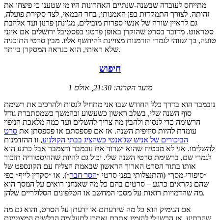
מתייחס לעובדה שבשנה-שנתיים האחרונות היו מי שטענו כי פיצחו את
זהותה. לצורך התמקדות בפן האמנותי, בחר הבמאי, לצד סקירת פועלה,
גם לראיין שורה של אנשי ספרות מובילים, מג'ונתן פרנזן ועד אליזבת
סטראוט. מדובר בסרט שהוקרן באופן פרטני בפסטיבל ירושלים אם אינני
טועה, כך שזוהי לגמרי הזדמנות מצויינת להיחשף אליו. מבין סרטי התוכניה
שלא ראיתי, הוא כנראה המסקרן ביותר.
חיפוש
מועד הקרנה: 21:30, אולם 1
נובמבר הוא בדרך כלל החודש שבו אני מתחיל לנסות ולהרכיב את רשימת
סוף השנה שלי, בשלב ראשון כשעשוע ובהמשך כשמסתברת גודל
הרשימה כדי לנסות ולהבין מה צריך להשלים ועד כמה מלאכת הניפוי
עומדת להיות סיזיפית השנה. אז אם פספסתם או פספסתן את
סרט
הביכורים של אניש שג'אנטי כשהציג בבתי הקולנוע
, זו ההזדמנות
להשלימו. אני לא מבטיח שהוא ישרוד את נובמבר ודצמבר אבל כרגע הוא
לגמרי שם, ברשימת סרטי השנה שלי. יכול גם להיות שההיסטוריה תזכור
אותו בתור הסרט הארוך הראשון שבאמת הצליח עם הקונספט של
״סיפורי-מסך״ (והתנצלותי בפני סרטי ״
הסר חבר
״), או ״סקרין לייף״ כפי
שהם נקראים כרגע – סרטים בהם כל מה שאנחנו רואים על המסך הוא
מה שהדמויות רואות על מסכי המחשב או הטלפונים הסלולריים שלהן.
אם הגימיק הוא כל מה שידעתם או ידעתן על הסרט, והוא גם מה
שהרתיע, אז הרשו לי להזמין אתכם ואתכן לתעלומה הבלשית המצטיינת