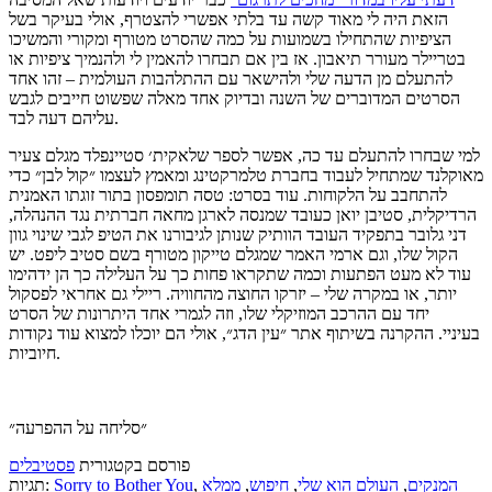
הזאת היה לי מאוד קשה עד בלתי אפשרי להצטרף, אולי בעיקר בשל
הציפיות שהתחילו בשמועות על כמה שהסרט מטורף ומקורי והמשיכו
בטריילר מעורר תיאבון. אז בין אם תבחרו להאמין לי ולהנמיך ציפיות או
להתעלם מן הדעה שלי ולהישאר עם ההתלהבות העולמית – זהו אחד
הסרטים המדוברים של השנה ובדיוק אחד מאלה שפשוט חייבים לגבש
עליהם דעה לבד.
למי שבחרו להתעלם עד כה, אפשר לספר שלאקית׳ סטיינפלד מגלם צעיר
מאוקלנד שמתחיל לעבוד בחברת טלמרקטינג ומאמץ לעצמו ״קול לבן״ כדי
להתחבב על הלקוחות. עוד בסרט: טסה תומפסון בתור זוגתו האמנית
הרדיקלית, סטיבן יואן כעובד שמנסה לארגן מחאה חברתית נגד ההנהלה,
דני גלובר בתפקיד העובד הוותיק שנותן לגיבורנו את הטיפ לגבי שינוי גוון
הקול שלו, וגם ארמי האמר שמגלם טייקון מטורף בשם סטיב ליפט. יש
עוד לא מעט הפתעות וכמה שתקראו פחות כך על העלילה כך הן ידהימו
יותר, או במקרה שלי – יזרקו החוצה מהחוויה. ריילי גם אחראי לפסקול
יחד עם ההרכב המוזיקלי שלו, וזה לגמרי אחד היתרונות של הסרט
בעיניי. ההקרנה בשיתוף אתר ״עין הדג״, אולי הם יוכלו למצוא עוד נקודות
חיוביות.
״סליחה על ההפרעה״
פורסם בקטגורית
פסטיבלים
המנקים
,
העולם הוא שלי
,
חיפוש
,
ממלא
,
Sorry to Bother You
תגיות: