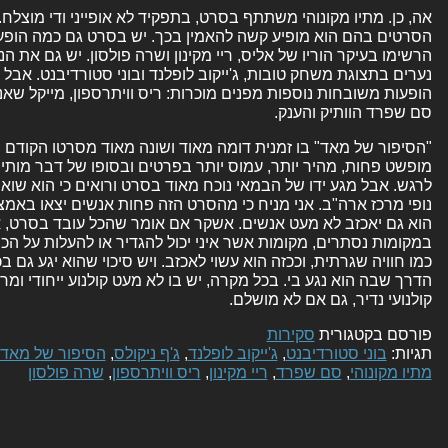
אה, כן. מתיו מקונוהי משתתף בסרט, בתפקיד לא אופייני ודי מוצלח
הסרטים בהם הוא מופיע קשה להאמין בכך. יש בסרט גם כמה הופע
הרשימו בעיקר הוריו של אליס, ריי מקינון ושרה פולסון. יש גם את ה
נערים בתצוגת משחק טובות, ג'ייקוב לופלנד ובוני סטורדיבנט. אבל
הופעות משובחות נוספות מפנים מוכרות: ריס וויתרספון, מייקל שאנ
סם שפרד הוותיק והענק.
"הסיפור של מאד" בו זמנית דומה מאוד ושונה מאוד מסרטו הקודם ש
מופשט פחות, מהיר יותר, עמוס יותר בפרטים ובסופו של דבר מות
לרגש. אבל מגע ידו של הבמאי נוכח מאוד בסרט ורואים כי הוא שוא
נופי מרכז ארה"ב. אני מניח כי מהסרט הזה פחות אנשים יצאו באמ
הוא גם יאכזב לא מעט אנשים. אשקר אם אומר שהכל עובד בסרט, אב
במקומות נסתרים, מקומות אשר איני יכול להגדיר או להעלות על ה
כמו חוויה שגרתית, וככזה הוא עשוי לאכזב. ויש סיכוי שהוא יגע גם ב
הדרך שבה הוא נגע בי. בכל מקרה, יש בו לא מעט קולנוע ייחודי ומר
קולנועי נדיר, גם אם לא מושלם.
פורסם בקטגורית
סקירות
תגיות:
בוני סטורדיבנט
,
ג'ייקוב לופלנד
,
ג'ף ניקולס
,
הסיפור של מאד
מתיו מקונוהי
,
סם שפרד
,
ריי מקינון
,
ריס וויתרספון
,
שרה פולסון