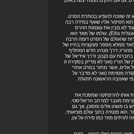
. גם אם חלקים ממנה יצוצו באופן
א זה שזוכה להופיע בכותרת הסרט.
ל הוא הסיפור אליו שואף במידה רבה
עוד לא מבין את עוצמות ההרס
שמאד מביא על סביבתו, כמו הבוץ על שמו הוא קרוי. עבור אליס (באנגלית Ellis), עולמו של מאד הוא
A) בספרי לואיס קרול, למרות שהעולם של הסרט דומה הרבה
מאד ממלא מספר פונקציות בחייו של
 מהוריו; דרך מנהיג חדש המחליף
בחברות עם נקבון; ודרך אידיאל של
של הוריו (ואני לא מדייק בסקירה זו
של אליס, אשר מחזר בסרט אחרי
ודה מסוימת (ואני לא מדבר על
 כפי שאהבה הראשונה תתגלה
פת אותו להרפתקה שמסכת את
הקיימת מעבר למרחב הריאליסטי.
ש בו משהו אלים ומסוכן, אך גם
. הוא פנטזיה בתוך עולם מציאותי,
אה לעיתים מוזר כמו סירה על עץ,
מעט רגעים כאלו בעיניי – הינם