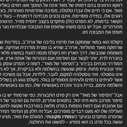
דווקא הרגעים בהם דמותו של מאד אינה על המסך ואנו חוזים באליס
מאד. אם כי חיים אלו עברו טלטלה, מסיבה שהדמויות האחרות, בעיקר 
רגעים אלו, במידה מסויימת, אינם נכונים מבחינה דרמטית – בעוד 
הקשור בדמותו, לא הסרט כולו) מתקדם בקצב יחסית מהיר, הרגעים 
מהורהרים. אבל יש בהם משהו שתופס את המבוכה שבלהיות נער מ
תופס את המבוכה הזו.
ניקולס הוא במאי שממקם את סרטיו בליבה של ארה"ב, במדינות שט
שרחוקה מאוד מהוליווד, ארה"ב שהיא בו זמנית מודרנית ועתיקה,
משממה שנכבשה. דרך הארץ הזו ניקולס מנסה לגעת במשהו פלאי 
בהכרח לדת, יותר לקשר עם האדמה ועם הנהרות של אותה ארץ. אף 
המודרני נוכחים בבירור ב"הסיפור של מאד", דומה כי הסרט עוסק ב
יותר וטבעית פחות, עיסוק שנעשה בהשלמה ולא בביקורת, אך לא ני
אינו נוסטלגי. זוהי נוסטלגיה למקום, לעבר, לילדות, אבל גם משיכה
אשר לעיתים נרמזים ולעיתים מסופרים בגלוי, ניקולס נוגע הן בשלילי
והשלמה עימם, בניית גיבור והכרה באנושיות שלו, כמו גם באנושיות
אבל "הסיפור של מאד" אינו רק סרט התבגרות. כפי שרמזתי יש בו 
סיפור מורכב והוא היה יכול, בתנאים אחרים, להיות גם הגיבור של
עם אהובתו ועם דמות נוספות בסרט מלאה במורכבות שקשה להעניק
העלילה שלו לא מעט דברים מופרכים, אבל זה חלק מן המימד המיתו
שהסרט מתקדם ובעיקר כש
מתיו מקונוהי
, המגלם את מאד, מגיע 
עושה בכל סרט בו הוא מופיע – לפשוט את החולצה.