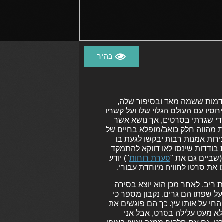
דמות ששמה מאד ובסיפור שלה,
סיו עם העולם הגלוי שלו ועל קשריו
די שגרתי בסרטים, אך נושא אשר
ות מהווה חלק כואב/מופלא בחיים של
רות אמנות רבות יבקשו לגעת בו
ת בודדות שינסו לאו דווקא להתמקד
(שביים גם את "
סערת רוחות
") יודע
את סרטו לחוויה מיוחדת עבורי.
נער בן 14, מציץ על הוריו בעת ריב. לאחר מכן הוא יוצא בסירה
ל שפתו הם גרים. נקבון מספר כי
חי על אותו עץ. כך הם פוגשים את
לא מעט עלילה בסרט, אבל אני