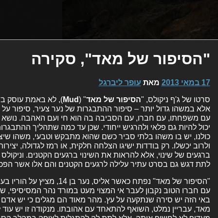
"הסיפור של מאד", סקירה
17 במאי 2013
מאת
עופר ליברגל
סרטו של ג'ף ניקולס, "
הסיפור של מאד
" (
Mud
), לא באמת עוסק ב
אלא במשהו גדול יותר – סיפור ההתבגרות של נער צעיר, סיפור על יח
עם משפחתו, עם חברו, עם הסביבה בה הוא חי ועם האהבה. נושא 
יכול להיות גם פלאי ולהרגיש ייחודי. שכן עד כמה שתהליך ההתבגר
כולנו, יש בו משהו בלתי סביר כשם שהוא מתבקש וטבעי, משהו שיצי
ולרוב יכשלו. רק בודדות ישיגו הצלחה חלקית, או רמז לגדולה, יצירו
ברגעים של שינוי, אלא להראות את השינוי ברגעים הקטנים. וניקולס 
לתת דגש גם בסרט עתיר עלילה לרגעים הקטנים והם אלו אשר הפכו 
"הסיפור של מאד" נפתח כאשר אליס, 
עם חברו הטוב נקבון לעבר אי המצוי מעט במורד נהר המסיסיפי, שע
באי הזה יש סירה שנתקעה על עץ. מהר מאוד הם מגלים כי יש אדם ה
מאד, עבריין נמלט, השואף להתאחד עם אהובתו. מנקודה זו יש עוד 