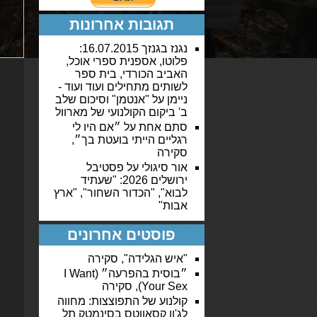
תגובות אחרונות
נגנז בגנזך 16.07.2015:
פלוטו, אספנית ספרי אוכל,
האביב הכורדי, בית ספר
לשותים מתחילים ועוד ועוד -
ניימן
על
"אנטמן" וסיכום שלב
ב' ביקום הקולנועי של מארוול
סתם אחת
על
״אם היו לי
רגליים הייתי בועטת בך״,
סקירה
אור סיגולי
על
פסטיבל
ירושלים 2026: "שעתיד
לבוא", "הכדור השחור", "ארץ
אבות"
פוסטים אחרונים
"איש הגלידה", סקירה
״בוסית בהפרעה״ (I Want
Your Sex), סקירה
קולנוע של התפוצצות: מחווה
לג'ון קסאווטס בסינמטק תל