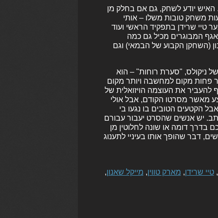
. האיש יודע לשחק, גם אם בחלק מן
ות משחק טובות משלו – אותי
נער טיי שרידן בתפקיד הראשי ועוד
 אגף המבוגרים מכיל גם כמה
ון (השחקן הקבוע של הבמאי) וגם
ל ניקולס, "סערת רוחות" – הוא
יר פחות מקום למחשבה ויותר מקום
ף להעביר את העוצמה הויזואלית של
צע מאשר מסרטו הקודם, אבל אולי
ל הקטעים הטובים בו נגעו בי
כתב. יש אנשים שהסרט יעבור עבורם
כם בדרך דומה או שונה לחלוטין מן
שים, דבר שהופך אותו בעיניי לתענוג
,
טיי שרידן
,
מארק טווין
,
מייקל שאנון
,