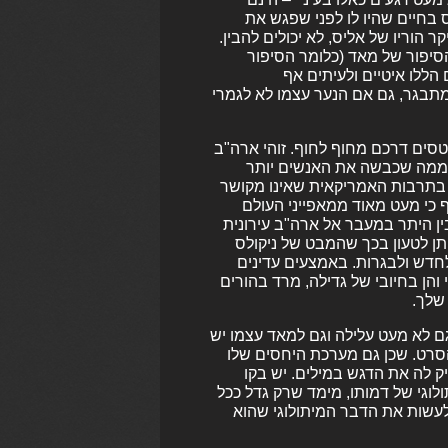
 בחיים שהיו לו לפני שפגש את
הוריו של אליס, לא יכולים להבין.
הסיפור של מאד (כלומר הסיפור
הללו איטיים ולעיתים אף
תבגר, גם אם הנער עצמו לא לגמרי
סים דרכם מחוף לחוף. זוהי ארה"ב
 שממה שכבשה את האנשים יותר
בתרבות האמריקאית שאינו מקושר
כי מעט מאוד ממאפייני העולם
ין היתר במעבר אל ארה"ב עירונית
תן לטעון בכך שהמבט של ניקולס
 לחדש ולבגרות. באמצעים עדינים
 והן בחיובי של גדילה, מרד בהורים
 שלך.
גם לא מעט עלילה וגם למאד עצמו יש
 הסרט. שכן גם מערכת היחסים שלו
 לה את הדגש במילים. יש בקו
לוגי של דמותו, מימד שרק גדל ככל
לעשות את הדבר המיתולוגי שהוא