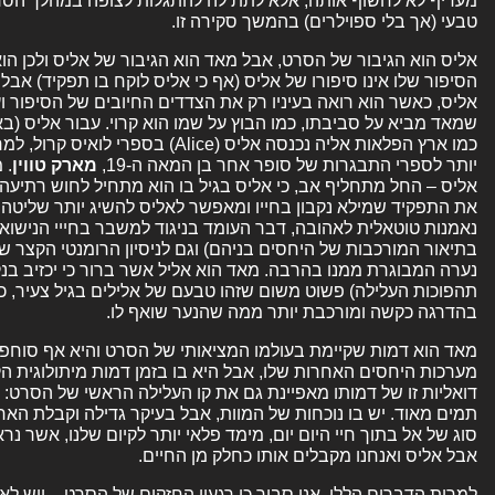
מעדיף לא לחשוף אותה, אלא לתת לה להתגלות לצופה במהלך הסרט
טבעי (אך בלי ספוילרים) בהמשך סקירה זו.
אליס הוא הגיבור של הסרט, אבל מאד הוא הגיבור של אליס ולכן הו
הסיפור שלו אינו סיפורו של אליס (אף כי אליס לוקח בו תפקיד) אב
אליס, כאשר הוא רואה בעיניו רק את הצדדים החיובים של הסיפור ו
כמו ארץ הפלאות אליה נכנסה אליס (lice
יותר לספרי התבגרות של סופר אחר בן המאה ה-19,
מארק טווין
. 
אליס – החל מתחליף אב, כי אליס בגיל בו הוא מתחיל לחוש רתיעה
את התפקיד שמילא נקבון בחייו ומאפשר לאליס להשיג יותר שליטה 
נאמנות טוטאלית לאהובה, דבר העומד בניגוד למשבר בחייי הנישואין 
בתיאור המורכבות של היחסים בניהם) וגם לניסיון הרומנטי הקצר 
נערה המבוגרת ממנו בהרבה. מאד הוא אליל אשר ברור כי יכזיב בנק
תהפוכות העלילה) פשוט משום שזהו טבעם של אלילים בגיל צעיר,
בהדרגה כקשה ומורכבת יותר ממה שהנער שואף לו.
מאד הוא דמות שקיימת בעולמו המציאותי של הסרט והיא אף סוח
מערכות היחסים האחרות שלו, אבל היא בו בזמן דמות מיתולוגית 
דואליות זו של דמותו מאפיינת גם את קו העלילה הראשי של הסרט: י
תמים מאוד. יש בו נוכחות של המוות, אבל בעיקר גדילה וקבלת האחר
סוג של אל בתוך חיי היום יום, מימד פלאי יותר לקיום שלנו, אשר נר
אבל אליס ואנחנו מקבלים אותו כחלק מן החיים.
למרות הדברים הללו, אני סבור כי רגעיו החזקים של הסרט – ויש לא 