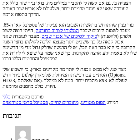
הצפייה בו, גם אם קשה לי להסביר במילים מה. בואו נגיד שזה כולל את
העובדה שאני לא פוחד מהמוות יותר, ושלעולם לא אביט שוב באותה
הדרך בתפוח אדמה.
עוד עניין שהתרחש בראשית השבוע הוא נעילתו של פסטיבל קאן ה-65.
מעבר לשמות הזוכים שכבר
המלצתי לצרוב בתודעה
, הייתי רוצה לשוב
ולפרגן (ולהפנות) ל
סיקור ולסיכום של אבנר שביט
. מעבר לעובדה שאני
אכול קנאה על כך ששביט חסך מעצמו הליכה לקולנוע בחצי השנה
הקרובה כי הוא כבר ראה הכל, יש לי הרגשה שחלק גדול מדי מן הרשימה
שלו לא באמת יגיע ארצה להקרנות. כך שאני שמח על שיצא לי לחוות את
הפסטיבל והסרטים הללו דרכו.
מצד שני, לא ממש אכפת לי יותר מה מקרינים בארץ, כי השבוע שלי
הסתיים עם רכישתו המיוחלת של מקרן קולנוע ביתי חדש (Optoma
HD23, אם שאלתם). לעולם לא אצא מהבית יותר. בטח לא במהלך
היורו. כולם מוזמנים ומוזמנות.
פורסם בקטגורית
כללי
תגיות:
הסוס מטורינו
,
מחוברים לחיים
,
פסטיבל סרטי סטודנטים
תגובות