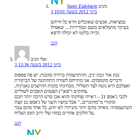
הגיב:
Yaniv Eidelstein
3 ביוני 2012 בשעה 10:01
במציאות, אנשים שאוכלים חרא כל חייהם
בעיקר מתמלאים בזעם ובמרירות… שאפילו
זכייה בלוטו לא יכולה לרפא.
הגב
הגיב:
אלי
3 ביוני 2012 בשעה 12:36
נכון אור ונכון יניב, ההתרעמות ברורה ומובנת. יש פה פספוס
ודברים מקוממים. אני מתייחס לשורה התחתונה של הביקורת
ואצלכם היא נוטה לצד השלילי. מבחינתי בזכות ההישגים (אנרגיה,
צחוקים ו"פאן") הפגמים הופכים לשוליים.
ולגבי ג'אמפ 21 – ראיתי וצחקתי והוא אכן סרט הרבה יותר חכם
ומקורי מ"מחוברים.." אבל בחציו השני של ג'אמפ גם קצת
השתעממתי. מאיזה מהם יותר נהניתי? לא יודע, כל אחד מהם עבד
על חלקים אחרים במוח שלי ורוב הזמן הצליח.
הגב