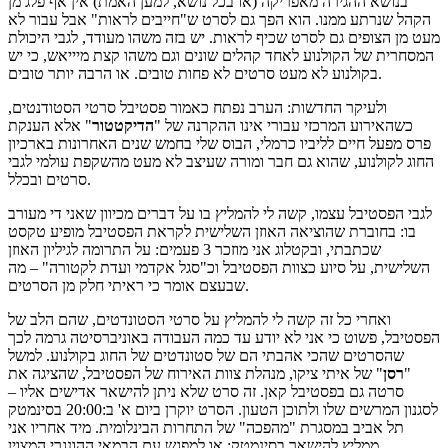
בנושא ההגירה מאפריקה (או בכל נושא, למען האמת) אין אף פלג מן
הקהל שנרתע ממנו. הוא הפך גם לסרט ש"חייבים לראות" אבל עבור לא
מעט מן הצופים גם לסרט שכיף לראות. יש בזה משהו מעודד, לגבי היכולת
המסחרית של הקולנוע לאחד קהלים שונים וגם משהו קצת מיייאש, כי יש
בקולנוע לא מעט סרטים לא פחות טובים. או הרבה יותר טובים.
ולעיקר החדשות: הערב נפתח כאמור פסטיבל סרטי הסטודנטים,
כשהאירוע המרכזי עבורי אינו ההקרנה של "
הדיקטטור
" אלא הענקת
פרס מפעל חיים לליביו כרמלי, הבוס שלי בחמש שנים האחרונות בארכיון
החוג לקולנוע, שהוא גם חבר ומורה שעיצב לא מעט מהשקפת עולמי לגבי
סרטים ובכלל.
לגבי הפסטיבל עצמו, קשה לי להמליץ בו על דברים מכיוון שאני די מעורב
בו: בחוברת שהוציאה האוזן השלישית לקראת הפסטיבל מופיע טקסט
שכתבתי, ובקטלוג אני מוזכר 3 פעמים: על התרומה לגיליון האוזן
השלישית, על סיוע כצוות הפסטיבל וכ"סגל אקדמי ועדת לקטורה" – מה
שבעצם אומר כי ראיתי חלק מן הסרטים.
ואחרי כל זה קשה לי להמליץ על סרטי הסטונדטים, שהם הלב של
הפסטיבל, פשוט כי אני לא יודע עד כמה העבודה באוניברסיטה גרמה לכך
שהסרטים שהכי אהבתי הם של סטונדטים של החוג בקולנוע. למשל
"
רסן
" של איתי ציקו, מנהלת צוות האירוח של הפסטיבל, שהציגה את
סרטה גם בפסטיבל קאן. זה סרט שלא ניתן להישאר אדישים אליו –
לסגנון המרשים שלו ולתוכן הטעון. הסרט יוקרן ביום א' ב:20:00 בסינמטק
תל אביב במסגרת "מהפכה" של התחרות הבינלומית. מיד אחריו אני
ממליץ להישאר בסינמטק: או למפגש עם הבמאי ההונגרי המצוין