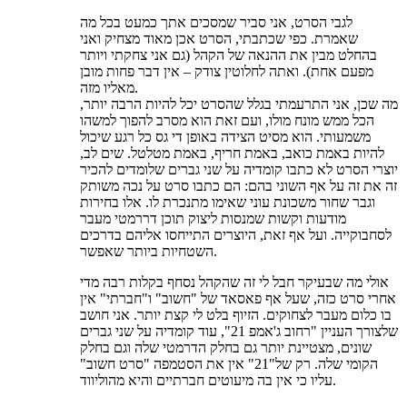
לגבי הסרט, אני סביר שמסכים אתך כמעט בכל מה
שאמרת. כפי שכתבתי, הסרט אכן מאוד מצחיק ואני
בהחלט מבין את ההנאה של הקהל (גם אני צחקתי ויותר
מפעם אחת). ואתה לחלוטין צודק – אין דבר פחות מובן
מאליו מזה.
מה שכן, אני התרעמתי בגלל שהסרט יכל להיות הרבה יותר,
הכל ממש מונח מולו, ועם זאת הוא מסרב להפוך למשהו
משמעותי. הוא מסיט הצידה באופן די גס כל רגע שיכול
להיות באמת כואב, באמת חריף, באמת מטלטל. שים לב,
יוצרי הסרט לא כתבו קומדיה על שני גברים שלומדים להכיר
זה את זה על אף השוני בהם: הם כתבו סרט על נכה משותק
וגבר שחור משכונת עוני שאימו מתנכרת לו. אלו בחירות
מודעות וקשות שמנסות ליצוק תוכן דררמטי מעבר
לסחבוקייה. ועל אף זאת, היוצרים התייחסו אליהם בדרכים
השטחיות ביותר שאפשר.
אולי מה שבעיקר חבל לי זה שהקהל נסחף בקלות רבה מדי
אחרי סרט כזה, שעל אף פאסאד של "חשוב" ו"חברתי" אין
בו כלום מעבר לצחוקים. הזיוף בלט לי קצת יותר. אני חושב
שלצורך העניין "רחוב ג'אמפ 21", עוד קומדיה על שני גברים
שונים, מצטיינת יותר גם בחלק הדרמטי שלה וגם בחלק
הקומי שלה. רק של"21" אין את הסטמפה "סרט חשוב"
עליו כי אין בה מיעוטים חברתיים והיא מהוליווד.