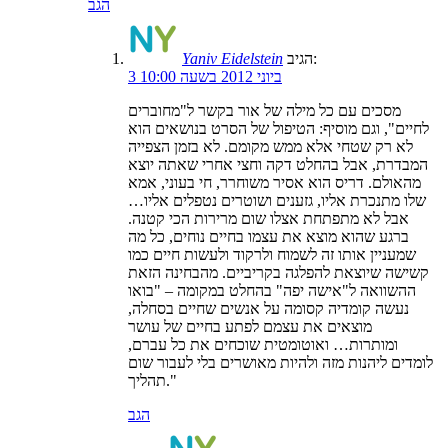
הגב
הגיב:
Yaniv Eidelstein
3 ביוני 2012 בשעה 10:00
מסכים עם כל מילה של אור בקשר ל"מחוברים
לחיים", וגם מוסיף: הטיפול של הסרט בנושאים הוא
לא רק שטחי אלא ממש מקומם. לא בזמן הצפייה
המבדרת, אבל בהחלט דקה וחצי אחרי שאתה יוצא
מהאולם. דריס הוא אסיר משוחרר, חי בעוני, אמא
שלו מתנכרת אליו, גזענים ושוטרים נטפלים אליו…
אבל לא מתפתחת אצלו שום מרירות הכי קטנה.
ברגע שהוא מוצא את עצמו בחיים נוחים, כל מה
שמעניין אותו זה לשמוח ולרקוד ולעשות חיים כמו
קשישה שיוצאת להפלגה בקריביים. מהבחינה הזאת
ההשוואה ל"אישה יפה" בהחלט במקומה – "בואו
נעשה קומדיה קסומה על אנשים שחיים בסחלה,
מוצאים את עצמם לפתע בחיים של עושר
ומותרות… ואוטומטית שוכחים את כל עברם,
לומדים ליהנות מזה ולהיות מאושרים בלי לעבור שום
תהליך."
הגב