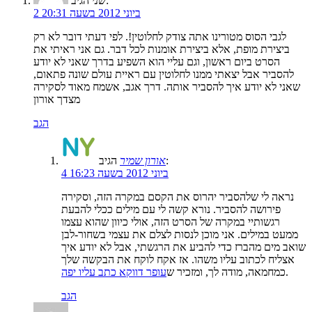
הגיב:
שני
2 ביוני 2012 בשעה 20:31
לגבי הסוס מטורינו אתה צודק לחלוטין!. לפי דעתי דובר לא רק
ביצירת מופת, אלא ביצירת אומנות לכל דבר. גם אני ראיתי את
הסרט ביום ראשון, וגם עליי הוא השפיע בדרך שאני לא יודע
להסביר אבל יצאתי ממנו לחלוטין עם ראיית עולם שונה פתאום,
שאני לא יודע איך להסביר אותה. דרך אגב, אשמח מאוד לסקירה
מצדך אורון
הגב
הגיב:
אורון שמיר
4 ביוני 2012 בשעה 16:23
נראה לי שלהסביר יהרוס את הקסם במקרה הזה, וסקירה
פירושה להסביר. נורא קשה לי עם מילים ככלי להבעת
רגשותיי במקרה של הסרט הזה, אולי כיוון שהוא עצמו
ממעט במילים. אני מוכן לנסות לצלם את עצמי בשחור-לבן
שואב מים מהברז כדי להביע את הרגשתי, אבל לא יודע איך
אצליח לכתוב עליו משהו. אז אקח לוקח את הבקשה שלך
.
כמחמאה, מודה לך, ומזכיר ש
עופר דווקא כתב עליו יפה
הגב