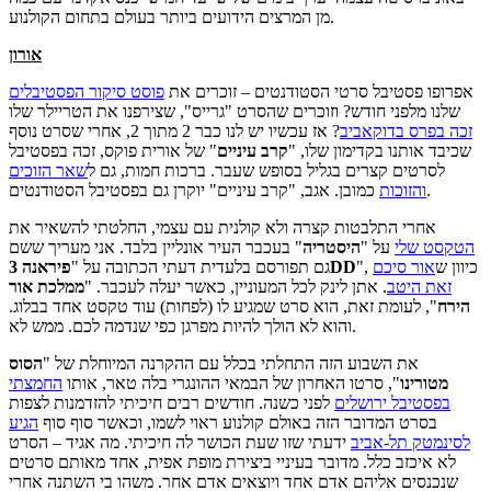
מן המרצים הידועים ביותר בעולם בתחום הקולנוע.
אורון
אפרופו פסטיבל סרטי הסטודנטים – זוכרים את
פוסט סיקור הפסטיבלים
שלנו מלפני חודש? וזוכרים שהסרט "גרייס", שצירפנו את הטריילר שלו
זכה בפרס בדוקאביב
? אז עכשיו יש לנו כבר 2 מתוך 2, אחרי שסרט נוסף
שכיבד אותנו בקדימון שלו, "
קרב עיניים
" של אורית פוקס, זכה בפסטיבל
לסרטים קצרים בגליל בסופש שעבר. ברכות חמות, גם ל
שאר הזוכים
כמובן. אגב, "קרב עיניים" יוקרן גם בפסטיבל הסטודנטים.
והזוכות
אחרי התלבטות קצרה ולא קולנית עם עצמי, החלטתי להשאיר את
הטקסט שלי
על "
היסטריה
" בעכבר העיר אונליין בלבד. אני מעריך ששם
", כיוון ש
אור סיכם
פיראנה 3DD
גם תפורסם בלעדית דעתי הכתובה על "
זאת היטב
. אתן לינק לכל המעוניין, כאשר יעלה לעכבר. "
ממלכת אור
הירח
", לעומת זאת, הוא סרט שמגיע לו (לפחות) עוד טקסט אחד בבלוג.
והוא לא הולך להיות מפרגן כפי שנדמה לכם. ממש לא.
את השבוע הזה התחלתי בכלל עם ההקרנה המיוחלת של "
הסוס
מטורינו
", סרטו האחרון של הבמאי ההונגרי בלה טאר, אותו
החמצתי
בפסטיבל ירושלים
לפני כשנה. חודשים רבים חיכיתי להזדמנות לצפות
בסרט המדובר הזה באולם קולנוע ראוי לשמו, וכאשר סוף סוף
הגיע
לסינמטק תל-אביב
ידעתי שזו שעת הכושר לה חיכיתי. מה אגיד – הסרט
לא איכזב כלל. מדובר בעיניי ביצירת מופת אפית, אחד מאותם סרטים
שנכנסים אליהם אדם אחד ויוצאים אדם אחר. משהו בי השתנה אחרי