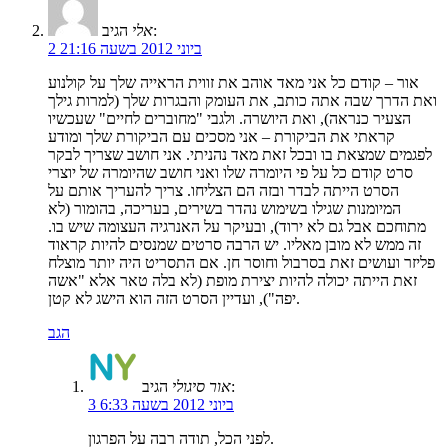
הגיב:
אלי
2 ביוני 2012 בשעה 21:16
אור – קודם כל אני מאד אוהב את זווית הראייה שלך על קולנוע
ואת הדרך שבה אתה כותב, את העומק והבגרות שלך (למרות גילך
הצעיר כנראה), ואת היושרה. ולגבי "מחוברים לחיים" שעכשיו
קראתי את הביקורת – אני מסכים עם הביקורת שלך ומודע
לפגמים שמצאת בו ובכל זאת מאד נהניתי. אני חושב שצריך לבקר
סרט קודם כל על פי היומרה שלו ואני חושב שהיומרה של יוצרי
הסרט הייתה לבדר ובזה הם הצליחו. צריך להעריך אותם על
המיומנות שגילו בשימוש נהדר בשירים, בעריכה, בהומור (לא
מתוחכם אבל גם לא ירוד), ובעיקר על האנרגיה העצומה שיש בו.
זה ממש לא מובן מאליו. יש הרבה סרטים שמנסים להיות קראוד
פליזר ועושים זאת בסרבול וחוסר חן. אם התסריט היה יותר מוצלח
זאת הייתה יכולה להיות יצירת מופת (לא בלה טאר אלא "אשה
יפה"), ועדיין הסרט הזה הוא הישג לא קטן.
הגב
הגיב:
אור סיגולי
3 ביוני 2012 בשעה 6:33
לפני הכל, תודה רבה על הפרגון.