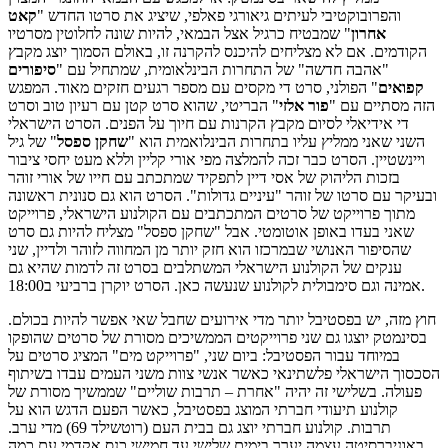
והפרובוקטיבי לעיתים גיאורגי פאלפי, שיציג את סרטו החדש "
קאט
אחרון
" שמבטיח כרגיל אצל הבמאי, להיות שונה לחלוטין מסרטיו
הקודמים. אם לא מצליחים להיכנס להקרנה זו, באולם הסמוך יוצג מקבץ
"אהבה חדשה" של התחרות הבינלאומית, שמתחיל עם "
סיפורים
קפואים
" הפולני, סרט די מקסים עם מספר רגעים חזקים מאוד. המפגש
הזה מסתיים עם "
פור אלזי
" הבריטי, שהוא סרט קטן עם רעיון טוב וסרט
די אידיאלי לסיום מקבץ הקרנות עם חיוך על הפנים. הסרט הישראלי
השני שאני ממליץ עליו בתחרות הבינלואמית הוא "
שחקן ספסל
" של גיל
ויינשטיין. הסרט כבר זכה להמלצה מפי אורי קליין וללא מעט יחסי ציבור
בזכות הליהוק של אסי דיין לתפקיד שמתכתב עם חייו של אורי זוהר
ובעיקר עם סרטו של זוהר "עיניים גדולות". הסרט הוא גם סנונית ראשונה
מתוך פרוייקט של סרטים המתכתבים עם הקולנוע הישראלי, פרוייקט
שאני בעדו באופן אוטומטי. אבל "שחקן ספסל" מצליח להיות גם סרט
שהסיפור האנושי שבמרכזו הוא חזק יותר מן המחווה לזוהר ולדיין, שני
ענקים של הקולנוע הישראלי המשתלבים בסרט זה לדמות שהיא גם
אמינה וגם סימבולית לקולנוע שנעשה כאן. הסרט יוקרן ברביעי ב18:00.
חוץ מזה, יש בפסטיבל יותר מדי אירועים שחבל שאי אפשר להיות בכולם.
בסינמטק יוצגו גם שני פרוייקטים הממשיכים מסורת של סרטים שהופקו
במיוחד עבור הפסטיבל: ביום שני, "פרוייקט מים" המציג סרטים על
הסכסוך הישראלי פלשתינאי כאשר אנשי צוות משני העמים עבדו בשיתוף
פעולה. בשלישי זה יהיה "אחרת – תרבות שוליים" שממשיך מסורת של
קולנוע תיעודי חברתי המוצג בפסטיבל, כאשר הפעם הדגש הוא על
תרבות. קולנוע חברתי יוצג גם בבית העם (רוטשילד 69) מדי ערב.
באוניברסיטה עצמה יערך בימים שלישי עד חמישי כנס אקדמי עם כמה