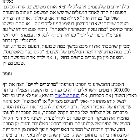
אלינו:
כולנו יודעים שלפעמים זין עלול להוציא אותנו מטופשים. קורה לכולם.
הפעם זה קרה לאחד המגגלים שחיפש את המשפט האהוב מ"הערת
שוליים" בצורה הזו: "אני לא מוזרה אני פילולוג". אותי זה הצחיק.
בעיקר שמחתי שאדון פידלמן בעצמו הגיע ל"סריטה". או סתם מישהו
אחר שחיפש "כמה עולה רסטורציה לפסנתר". נדמה שגם דמותו של עוז
זהבי מ"הסיפור של יוסי" כנראה ניסתה לגגל את עצמה: "יוסי ואני
פרונטלי" כך נכתב.
ומכיוון שחסכתי את זה מכם במשך כמה שבועות, הפעם נשברתי. הנה
לכם כמה מחיפושי הזימה הבולטים של השבוע: "סקס כפוי באוטובוס",
"סצנות מין בין גברים סרטים בחול", ו"אני ילדה אחת מחפשת גבר."
שבוע מצויין.
עופר
השבוע התבשרנו כי הסרט הצרפתי "
מחוברים לחיים
" חצה את רף
300,000 הצופים הישראלים והוא כרגע הסרט הקופתי המצליח ביותר
בארץ השנה (אם פספתם, אלו
הגיגיו של אור
בנושא). אני לא יודע מי יכול
לנשל אותו מהתואר -אולי "העולם מצחיק" או "האמיצה" ולא נראה
ש"עלייתו של האביר האפל". רוב הניסיונות להסביר את הצלחת הסרט
מדברים על ההצלחה שלו בקרב הקהל המבוגר, אבל הסבר זה לדעתי
מחמיץ את העיקר. הסרט פונה גם לקהל צעיר, השונה מאוד מן הקהל
הרגיל של הסינמטק/קולנוע לב. חובבי "סרטי סטלנים" נהנים מן הסרט
הזה, שדרך הדמות של המהגר האפריקאי הופך לאחת מן הקומדיות
המוצלחות ביותר בתחום השנה. ומכיוון שהסרט לא באמת דן ברצינות