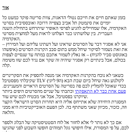
אור
בזמן שאתם חיים את חייכם נטולי הדאגות, צוות סריטה פוקד כמעט כל
יומיים את סינמטק תל אביב בצפייה דרוכה ואובססיבית בסרטי
האקדמיה, אלו שמחיילים להגיע לפרסי האופיר שיתרחש בתחילת השנה
העברית. בין שלושתינו כבר הצלחנו לראות מעל למחצית מסרטי
האקדמיה.
אני לא אסגיר דבר על הסרטים שראינו ועל דעתינו עליהם ועל המירוץ –
את זאת נשמור לסיקור שיחל ממש בתום סבב הקרנות הסרטים (איפשהו
באוגוסט סביר להניח) – אז נאלץ לשמור אתכם במתח עד שנסיים לצפות
בכולם, אבל בינתיים רק אסגיר שיהיה זה שקר אם נגיד לכם שזו משימה
קלה.
כשאני לא נוכח בהקרנות האקדמיה אני מנסה להספיק את הסקרינרים
שקיבלתי מפסטיבל TLV לקולנוע גאה שיחל ביום שבת הבא (ה9 ליוני)
בכדי שאוכל להמליץ לכם פה בסריטה על הסרטים הראויים והמעניינים.
פעם אחת כבר לא התאפקתי
וכתבתי על שניים מהסרטים היפים ביותר
שיוקרנו בפסטיבל, אבל אני מבטיח לכם שיש עוד.
המסגרת היחידה שלא אתייחס אליה היא תחרות הסרט הישראלי הקצר
וזה, כזכור, מכיוון שאני משתתף בה. לכן הפעם האובייקטיביות היא ממני
והלאה.
אם כך לא נותר לי אלא לחזור אל לוח הסטטיסטיקה של הבלוג ולספר
לכם, על פי המסורת, אילו חיפושי גוגל תמוהים חופשו השבוע לפני שהגיעו