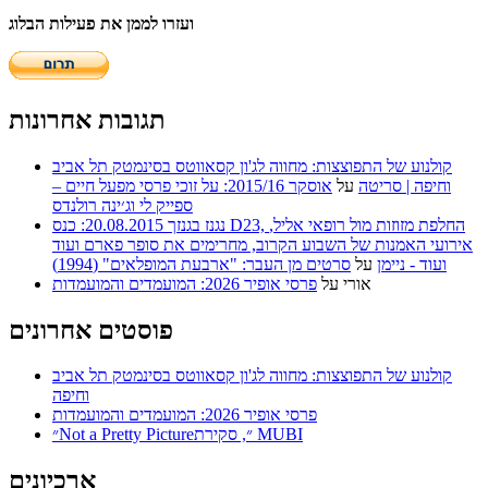
ועזרו לממן את פעילות הבלוג
תגובות אחרונות
קולנוע של התפוצצות: מחווה לג'ון קסאווטס בסינמטק תל אביב
וחיפה | סריטה
על
אוסקר 2015/16: על זוכי פרסי מפעל חיים –
ספייק לי וג׳ינה רולנדס
נגנז בגנזך 20.08.2015: כנס D23, החלפת מזוזות מול רופאי אליל,
אירועי האמנות של השבוע הקרוב, מחרימים את סופר פארם ועוד
ועוד - ניימן
על
סרטים מן העבר: "ארבעת המופלאים" (1994)
אורי
על
פרסי אופיר 2026: המועמדים והמועמדות
פוסטים אחרונים
קולנוע של התפוצצות: מחווה לג'ון קסאווטס בסינמטק תל אביב
וחיפה
פרסי אופיר 2026: המועמדים והמועמדות
״Not a Pretty Picture״, סקירת MUBI
ארכיונים