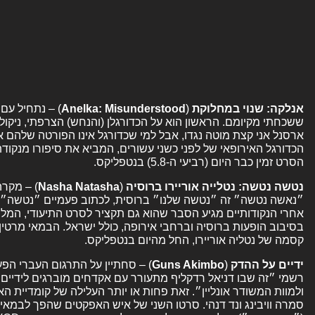
אנלקה: שנוי במחלוקת
(
Anelka: Misunderstood
) – נתחיל עם
ששכחתי מקיומם. הראשון הוא על הכדורגלן (והנחש) הצרפתי, ניקול
ארסנל אני קצת מוטה נגדו, אבל למי שכדורגל אינו הפורטה שלהם א
הכדורגל האירופאי של לפני כשני עשורים, המביא את סיפורו מנקודת
הסרט זמין כבר היום (רביעי ה-5.8) בנטפליקס.
נטשה נטשה: נטלייה אוריירו ברוסיה
(
Nasha Natasha
) – מקרה
״נאשה נטשה״ זה ״נטשה שלנו״ ברוסית, לכתוב פעמיים ״נטשה״ 
אחרי הנקודותיים מגיע הסבר שהוא גם תקציר לסרט התיעודי, המלו
בסיבוב הופעות ברוסיה וברחבי אירופה, כולל ישראל. הבמאי מרט
קסמה של נטליה אוריירו, החל מהיום בנטפליקס.
ידיים על ההדק
(
Guns Akimbo
) – סחתיין על התרגום העברי הפע
רשמי ״זה שבו דניאל רדקליף מתעורר עם אקדחים מוברגים לידיי
ולמוות המשודר אונליין״. זאת פחות או יותר העלילה של קומדיית ה
סמרה וויבינג ונד דנהי. סרטו השני של איש האפקטים שהפך לבמאי-תס