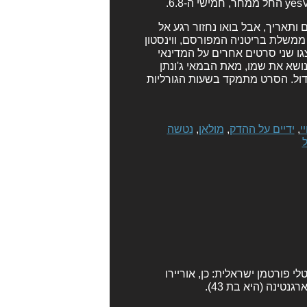
 ותאריך, אבל בואו נחזור רגע אל
אש ממשלת בריטניה המפורסם, ווינסטון
ו שני סרטים אחרים על המדינאי
ושא את שמו, מאת הבמאי ג'ונתן
גדול. הסרט מתמקד בשעות הגורליות
י
,
ידיים על ההדק
,
מולאן
,
נטשה
ל
לי פורטמן ישראלית: כן, אוריירו