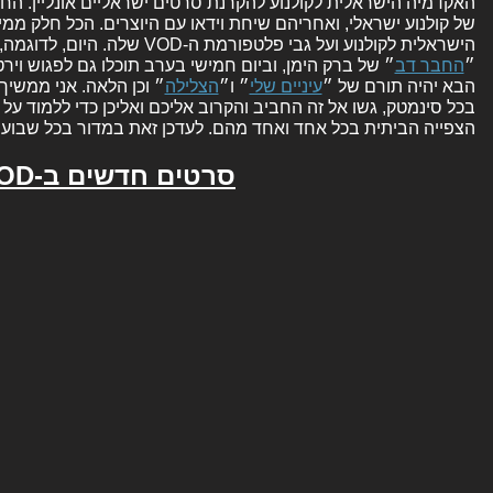
האקדמיה הישראלית לקולנוע להקרנת סרטים ישראליים אונליין. הח
של קולנוע ישראלי, ואחריהם שיחת וידאו עם היוצרים. הכל חלק מ
הישראלית לקולנוע ועל גבי פלטפורמת
״
החבר דב
״ של ברק הימן, וביום חמישי בערב תוכלו גם לפגוש ויר
הבא יהיה תורם של ״
עיניים שלי
״ ו״
הצלילה
״ וכן הלאה. אני ממשי
בכל סינמטק, גשו אל זה החביב והקרוב אליכם ואליכן כדי ללמוד ע
הצפייה הביתית בכל אחד ואחד מהם. לעדכן זאת במדור בכל שבוע 
סרטים חדשים ב-VOD