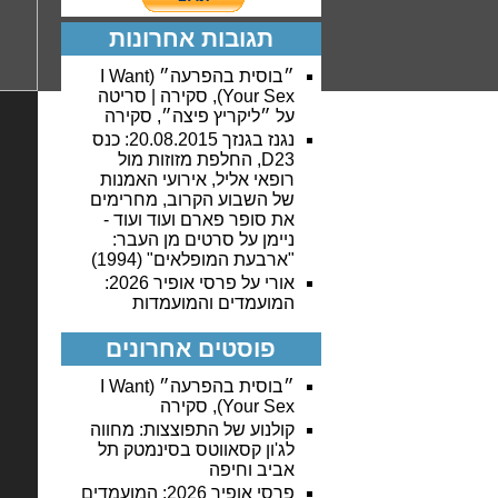
תגובות אחרונות
״בוסית בהפרעה״ (I Want
Your Sex), סקירה | סריטה
על
״ליקריץ פיצה״, סקירה
נגנז בגנזך 20.08.2015: כנס
D23, החלפת מזוזות מול
רופאי אליל, אירועי האמנות
של השבוע הקרוב, מחרימים
את סופר פארם ועוד ועוד -
ניימן
על
סרטים מן העבר:
"ארבעת המופלאים" (1994)
אורי
על
פרסי אופיר 2026:
המועמדים והמועמדות
פוסטים אחרונים
״בוסית בהפרעה״ (I Want
Your Sex), סקירה
קולנוע של התפוצצות: מחווה
לג'ון קסאווטס בסינמטק תל
אביב וחיפה
פרסי אופיר 2026: המועמדים