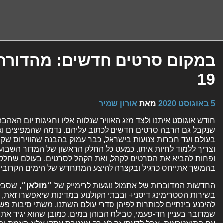
במקום סרטים חדשים: מהדורת 
19
5 באוגוסט 2020
מאת
אורון שמיר
חודש אוגוסט איתנו ולצד מזג האוויר שנלווה אליו וחגיגות יום האה
שנקבל גם הרבה סרטים חדשים לכתוב עליהם. נדמה שהמפיצים ואנ
וצריך ללמוד לחיות איתו. כמעט כל החלק הראשון של המדור השבועי 
ופחות להביא את הסרטים לקהל, ואת הקהל לסרטים, בעולם שחלקו הג
בהמשך אתייחס כרגיל ובקצרה להיצע המתחדש של הימים הקרובים
החדשות המדוברות של אתמול נוגעות לרימייק של ״
מולאן
״, שסבל
בשירות הסטרימינג דיסני+ ובבתי הקולנוע במדינות שיאפשרו זאת
להיכנע בינתיים לכותרות לפיהן סדרי עולם השתנו, משתי סיבות פשו
שמדובר בעניין חד-פעמי, טבילת הבוהן במים. כמובן שהוא יגיד את