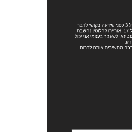
איזו השוואה פרועה. פורטמן עזבה לארה״ב בגיל 3 לפני שידעה בקושי לדבר
ולקרוא. זה לא אותו הדבר כמו לעזוב מדינה בגיל 17. אוריירו לחלוטין נחשבת
נטינאי לשעבר בעצמי אני יכול
זו.
הרבה מחשיבים אותה לדרום