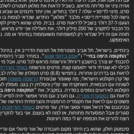
עם התיאטראות, אבל לדעתי זה לא רק אינטרס עסקי אלא באמת ובתמים
אהיה ציני אז סליחה מראש, בשביל לראות את מולאן תצטרכו לשלם
סרט. מינוי לדיסני+ עולה 7 דולר בחודש, ואין יותר חינמי
הגענו ל-37 דולר בשביל לדראות סרט. בבית. סרט שהוא רימיי
כל הכבוד לתקציב של 200 מיליון דולר, את העלילה אני 
תוהה אם זה דיל שכדאי רק למשפחות משועממות במיוחד או מה. נח
האימפקט.
בינתיים, בישראל, תל אביב מצטרפת אל חגיגות הדרייב אין. בהיכל
״
התקופה היפה בחיי
״ ו״
אפס ביחסי אנוש
להבנתי יש צורך בחשבון דיגיתל והרשמה מראש לכל סרט, אבל מי
לבילוי לא שגרתי ודאי יתאמצו קצת. פרטים והרשמה
באתר העירייה
לראות גם בדרכים אחרות. בחמישי (6.8) סר
של קרן הקולנוע הישראלי, מה שאומר שבעזרת
הרשמה פשוטה
תוכל
לשוחח עם הבמאית, השחקנית שני קליין והמלחין רן בגנו. מומלץ ל
הקולנוע לאירועים נוספים בסדרה. במקביל, את ״
התקופה היפה בח
לראות גם
במסעדת אוזריה
. גם הערב וגם מחר אפשר יהיה לסייע ל
פשוטים וגם לראות את הקומדיה הרומנטית והצרפתית החדשה של ס
ובכיכובם של דניאל אוטיי ופאני ארדן. עוד פרטים
בעמוד הפייסבוק 
סגורים אבל המסעדות פתוחות, אז למה לא בעצם. אני בעד להקרין
רוצה להרים את הכפפה יש לי כמה רעיונות.
סינמטק חולון, שהוא בין היתר מקום העבודה של אור סיגולי אם עדיין