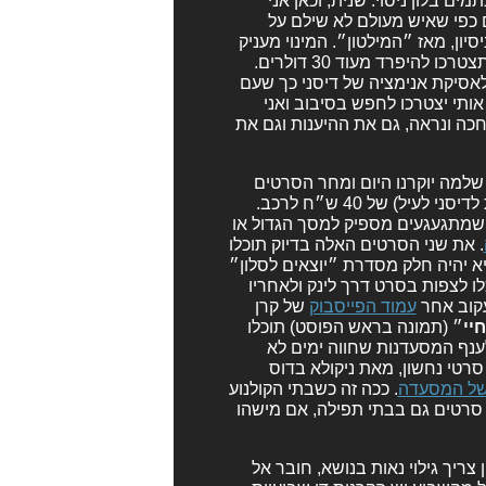
 בלון ניסוי. שנית, וכאן אני
 כפי שאיש מעולם לא שילם על
ם או שבוע ניסיון, מאז ״המילטון״. המינוי מעניק
גישה לכל ספריית דיסני+ מלבד ״מולאן״ החדש, שכדאי לצפות בו תצטרכו להיפרד מעוד 30 דולרים.
ק לקלאסיקת אנימציה של דיסני כך שעם
יודע מראש. אותי יצטרכו לחפש בסיבוב ואני
כה ונראה, גם את ההיענות וגם את
 שלמה יוקרנו היום ומחר הסרטים
״, במחיר סביר (יחסית לדיסני לעיל) של 40 ש״ח לרכב.
 שמתגעגעים מספיק למסך הגדול או
. את שני הסרטים האלה בדיוק תוכלו
ט הפולחן של טליה לביא יהיה חלק מסדרת ״יוצאים לסלון״
ו לצפות בסרט דרך לינק ולאחריו
עקוב אחר
עמוד הפייסבוק
של קרן
יי
״ (תמונה בראש הפוסט) תוכלו
ענף המסעדנות שחווה ימים לא
רטי נחשון, מאת ניקולא בדוס
של המסעדה
. ככה זה כשבתי הקולנוע
 סרטים גם בבתי תפילה, אם מישהו
 צריך גילוי נאות בנושא, חובר אל