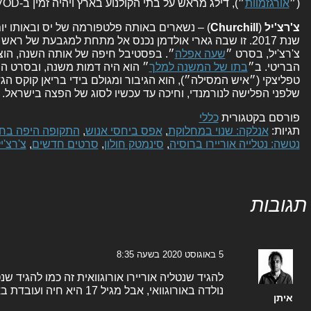
(״
אורגזמוות
״), דילג מראש על בתי הקולנוע בארץ ויהיה זמין ב-yesVOD החל ממחר, חמישי ה-6.8.
צ'רצ'יל
(
Churchill
) – נשארים באותה פלטפורמה של יס ובאותו יום
שנת 2017. זו שבה גארי אולדמן נכנס אל מתחת למגבעת של ר
צ'רצ'יל, בסרט ״
שעה אפלה
״. בפסטיבל חיפה של אותה השנה, הוצג
הבריטי. ב״
בתו של המשנה למלך
״ הוא היה דמות משנה, ובסרט הנ
טפליצקי (״איש המסילה״), הוא הגיבור ומגולם בידי בריאן קוקס ה
שלפני הפלישה לנורמנדי, וחיכה עד עכשיו לסוג של הפצה בישראל.
פורסם בקטגורית
כללי
תגיות:
אנלקה: שנוי במחלוקת
,
אפס ביחסי אנוש
,
התקופה היפה בחי
נטשה: נטלייה אוריירו ברוסיה
,
סינמטק חולון
,
סרטים חדשים
,
צ'רצ'י
תגובות
5 באוגוסט 2020 בשעה 8:35
להגיד שנטליה אוריירו אורוגוואית זה כמו להגיד שנט
נולדה באורוגוואי, אבל מגיל 17 היא חיה ועובדת בארגנטינה (היא בת 43).
איתן