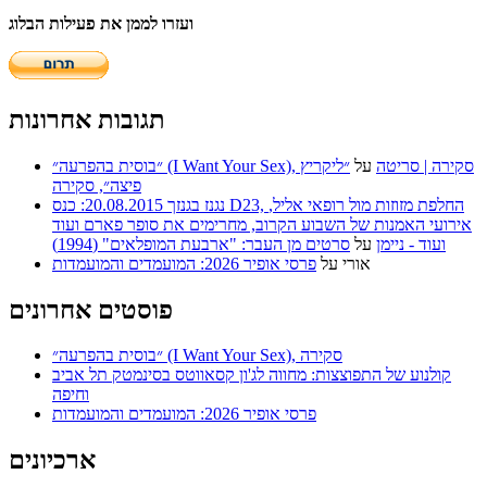
ועזרו לממן את פעילות הבלוג
תגובות אחרונות
״בוסית בהפרעה״ (I Want Your Sex), סקירה | סריטה
על
״ליקריץ
פיצה״, סקירה
נגנז בגנזך 20.08.2015: כנס D23, החלפת מזוזות מול רופאי אליל,
אירועי האמנות של השבוע הקרוב, מחרימים את סופר פארם ועוד
ועוד - ניימן
על
סרטים מן העבר: "ארבעת המופלאים" (1994)
אורי
על
פרסי אופיר 2026: המועמדים והמועמדות
פוסטים אחרונים
״בוסית בהפרעה״ (I Want Your Sex), סקירה
קולנוע של התפוצצות: מחווה לג'ון קסאווטס בסינמטק תל אביב
וחיפה
פרסי אופיר 2026: המועמדים והמועמדות
ארכיונים