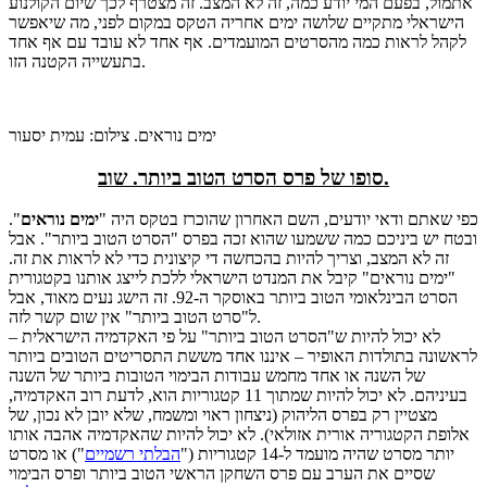
אתמול, בפעם המי יודע כמה, זה לא המצב. זה מצטרף לכך שיום הקולנוע
הישראלי מתקיים שלושה ימים אחריה הטקס במקום לפני, מה שיאפשר
לקהל לראות כמה מהסרטים המועמדים. אף אחד לא עובד עם אף אחד
בתעשייה הקטנה הזו.
ימים נוראים. צילום: עמית יסעור
סופו של פרס הסרט הטוב ביותר. שוב.
כפי שאתם ודאי יודעים, השם האחרון שהוכרז בטקס היה "
ימים נוראים
".
ובטח יש ביניכם כמה ששמעו שהוא זכה בפרס "הסרט הטוב ביותר". אבל
זה לא המצב, וצריך להיות בהכחשה די קיצונית כדי לא לראות את זה.
"ימים נוראים" קיבל את המנדט הישראלי ללכת לייצג אותנו בקטגורית
הסרט הבינלאומי הטוב ביותר באוסקר ה-92. זה הישג נעים מאוד, אבל
ל"סרט הטוב ביותר" אין שום קשר לזה.
לא יכול להיות ש"הסרט הטוב ביותר" על פי האקדמיה הישראלית –
לראשונה בתולדות האופיר – איננו אחד מששת התסריטים הטובים ביותר
של השנה או אחד מחמש עבודות הבימוי הטובות ביותר של השנה
בעיניהם. לא יכול להיות שמתוך 11 קטגוריות הוא, לדעת רוב האקדמיה,
מצטיין רק בפרס הליהוק (ניצחון ראוי ומשמח, שלא יובן לא נכון, של
אלופת הקטגוריה אורית אזולאי). לא יכול להיות שהאקדמיה אהבה אותו
יותר מסרט שהיה מועמד ל-14 קטגוריות ("
הבלתי רשמיים
") או מסרט
שסיים את הערב עם פרס השחקן הראשי הטוב ביותר ופרס הבימוי