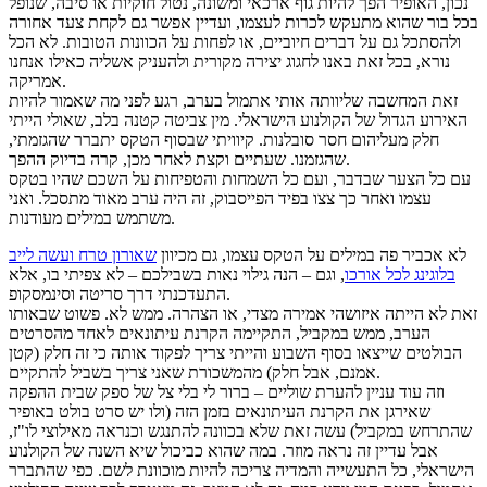
נכון, האופיר הפך להיות גוף ארכאי ומשונה, נטול חוקיות או סיבה, שנופל
בכל בור שהוא מתעקש לכרות לעצמו, ועדיין אפשר גם לקחת צעד אחורה
ולהסתכל גם על דברים חיוביים, או לפחות על הכוונות הטובות. לא הכל
נורא, בכל זאת באנו לחגוג יצירה מקורית ולהעניק אשליה כאילו אנחנו
אמריקה.
זאת המחשבה שליוותה אותי אתמול בערב, רגע לפני מה שאמור להיות
האירוע הגדול של הקולנוע הישראלי. מין צביטה קטנה בלב, שאולי הייתי
חלק מעליהום חסר סובלנות. קיוויתי שבסוף הטקס יתברר שהגזמתי,
שהגזמנו. שעתיים וקצת לאחר מכן, קרה בדיוק ההפך.
עם כל הצער שבדבר, ועם כל השמחות והטפיחות על השכם שהיו בטקס
עצמו ואחר כך צצו בפיד הפייסבוק, זה היה ערב מאוד מתסכל. ואני
משתמש במילים מעודנות.
לא אכביר פה במילים על הטקס עצמו, גם מכיוון
שאורון טרח ועשה לייב
בלוגינג לכל אורכו
, וגם – הנה גילוי נאות בשבילכם – לא צפיתי בו, אלא
התעדכנתי דרך סריטה וסינמסקופ.
זאת לא הייתה איזושהי אמירה מצדי, או הצהרה. ממש לא. פשוט שבאותו
הערב, ממש במקביל, התקיימה הקרנת עיתונאים לאחד מהסרטים
הבולטים שייצאו בסוף השבוע והייתי צריך לפקוד אותה כי זה חלק (קטן
אמנם, אבל חלק) מהמשכורת שאני צריך בשביל להתקיים.
וזה עוד עניין להערת שוליים – ברור לי בלי צל של ספק שבית ההפקה
שאירגן את הקרנת העיתונאים בזמן הזה (ולו יש סרט בולט באופיר
שהתרחש במקביל) עשה זאת שלא בכוונה להתנגש וכנראה מאילוצי לו"ז,
אבל עדיין זה נראה מוזר. במה שהוא כביכול שיא השנה של הקולנוע
הישראלי, כל התעשייה והמדיה צריכה להיות מוכוונת לשם. כפי שהתברר