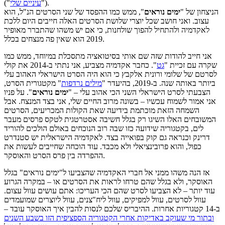
").
("
עיניים שלי
הניצחון של "
ימים נוראים
", ממש כמו ההפסד של שני הסרטים הנ"ל, הוא
עצוב. ואני חושב שכל יוצרי שלושת הסרטים האלה חייבים היום ללכת
לאקדמיה ולהתחיל להפוך שולחנות, כי אם יש משהו שהתברר מאופיר
2019 הוא שאין פה מנצחים בכלל.
אני חייב להודות שזה שם אותי בסיטואציה מתסכלת במיוחד, ממש כמו
שקרה עם זכיית "
גט
". כחבר אקדמיה מצביע, אני נתתי ב-2014 את קולי
לסרטם של שלומי ורונית אלקבץ כי הוא היה הסרט הישראלי האהוב עלי
ביותר באותה שנה. ב-2019, בהיעדר "
מילים נרדפות
" מקטגורית הסרט,
הצבעתי לסרט הישראלי השני הכי אהוב עלי – "
ימים נוראים
". על פניו
אני אמור לשמוח עכשיו – בשונה מרוב החיים שלי, אני בצד המנצח. אבל
השמחה הזאת מוכתמת בידיעה שאת הקולות המכריעים, הסרטים
המשובחים האלו השיגו רק בגלל חשיבה אסטרטגית לטקס פרסים מעבר
לים, בקטגוריה שידועה כזו שבה רוב הנוכחים באולם הולכים להוריד
דרינק וכנראה גם קוק בפואייה בצד. לאקדמיה הישראלית יש סטנדרט
כפול, והוא פרובינציאלי ולא מכבד. עוד הוכחה שחייבים לעשות את
ההפרדה בין פרס הסרט והאוסקר.
אז הנה משהו ממני אל חברי האקדמיה שהצביעו ל"ימים נוראים" בגלל
האוסקר, ולא בגלל שהם טרחו לראות את הסרטים או – במקרה הגרוע
עוד יותר – לא הצביעו לסרט שהם הכי העריכו: אתם עושים עוול עצום.
עוול לסרטים, עוול למפיקים, עוול ליח"צנים, עוול ליוצרים שמועמדים
ב-14 קטגוריות אחרות. ההיבריס שלכם לנסות להבין איך האוסקר עובד –
ובתור מי שעוקב באדיקות אחרי הקטגוריה הספציפית הזו בשבע השנים