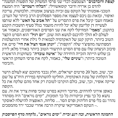
קצפת ודובדבנים
" הצטמצם לכדי שני פרסי המשחק של הופעות המשנה
"
להדס בן ארויה ודובר קוסאשווילי; "
הבלתי רשמיים
" היה המנצח
הטכני-אומנותי של הטקס עם זכיות בעיצוב אומנותי, תלבושות, עריכה
ואיפור, ובזאת גם ניכס לעצמו את מספר הפסלונים הרב ביותר של הערב;
סאמח זועבי קיבל את פרס התסריט על "
תל אביב על האש
" ללא שותפו
לעשייה דן קליינמן שלא יכל להיות מועמד בגלל סעיף תושבות הקבע
בתקנון; "
מאמי
" המוזיקלי לקח את שני הפרסים האודיופונים, וכאמור אני
לעולם לא הולך להיכנס לנושא הזה שוב; "י
ום רגיל
" הוא הסרט הקצר
הטוב ביותר, תיקון קטן של האקדמיה לבמאית לי גילת אחרי ההתעלמות
המפתיעה מהפיצ'ר שלה "הקפות"; "
יונתן אגסי הציל את חיי
" סיים את
סיבוב הניצחון שלו עם פרס הסרט התיעודי הטוב ביותר באורך מלא; לירון
בן שלוש הייתה הזכייה היחידה של "
אישה עובדת
" כשחקנית הראשית
הטובה ביותר; ו"
עיניים שלי
", כאמור, לקח את פרסי השחקן הראשי
והבימוי.
וכך, שוב, מעל 20 סרטים ישראלים, חלק נכבד מתוכם יצא לעולם הישר
אל הקלחת של עונת האקדמיה, החליטו להשתתף במירוץ היח"צ על שם
שייקה אופיר, וכך, שוב, כולם הוקרבו לטובת רק אחד מהם שלקח את כל
הקופה.
באופן אירוני להדהים, מדובר דווקא בסרט שהכי פחות צריך את זה. עם
נושא כל כך נפיץ וביקורות כל כך תומכות, "ימים נוראים" היה מסתדר
נהדר גם בלי פרס הליהוק ופרס הסר… סליחה, האופציה להישלח לאוסקר
– הטקס האמריקאי שיקרה הרבה אחרי שכבר ירד מהמסכים.
התמונה הראשית, ובה רגע זכיית "ימים נוראים", נלקחה מדף הפייסבוק