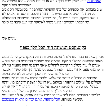
האחרונות
ויודע שאין שום דרך לנבא או לפענח אותה – הוא המפלה של
האקדמיה ושל הטקס.
שוב בזבזתם את כספיהם של בתי ההפקות שהתפקדו בסינמטק תל אביב
על מנת להרשים אתכם במיטב התוצרת שלכם. והשנה זה אפילו לא
נעשה בשקט, אלא בריש גלי, כמו שיכולנו לקרוא בפייסבוק כשהתגלה
ש"הבלתי רשמיים" איננו כשיר לאוסקר ובין רגע איבד כל סיכוי.
עיניים שלי
בקונטקסט המשונה הזה הכל הלך כצפוי
מכיוון שאנחנו כבר התרגלנו לתפיסה המעוותת של האקדמיה, היו לנו מעט
מאוד הפתעות במהלך הטקס. האמת היא שאחרי ההיבריס האישי שלי –
שגרם לי עוד בשלב ההקרנות להחליט שאני יודע מי יהיה מועמד ומי לא
והופתעתי פעם אחרי פעם – הנחתי שבטקס עצמו הקו הזה ימשיך. אפשר
אפילו לומר שקיוויתי שכך יהיה. זה לא היה המצב.
התדהמות הגדולות ביותר היו שלוש בלבד: נצחונו של שי גולדמן בפרס
הצילום על "מילים נרדפות" במקום גיא רז של "קצפת ודובדבנים"; "זונה
כמוני" בפרס הסרט התיעודי הקצר על פני "היה היה ילד" ו"אין אריות
בתל אביב"; ופרס הבימוי לירון שני של "עיניים שלי".
כל שאר הפרסים הלכו למי שהייתי בטוח שייקח אותם, או לזה שטענתי
.
שנושף בעורפו.
הכל מתועד, אתם יכולים לראות בעצמכם