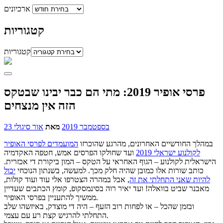
ארכיונים
קטגוריות
קטגוריות
פרסי אופיר 2019: מתי הם כבר יבינו שבטקס
הזה אין מנצחים
23 בספטמבר 2019
מאת
אור סיגולי
במהלך החודשיים האחרונים, מהרגע שהוכרזו
המועמדים לפרסי האופיר
לקולנוע ישראלי 2019
ועד שחולקו הפרסים אמש, חטפה האקדמיה
הישראלית לקולנוע – הגוף האחראי על הטקס – המון ביקורת די אכזרית.
כותב שורות אלו כמובן שהיה חלק מכך. למעשה, בשנתון הנוכחי
יכול
להיות שאני התחלתי את זה
, אבל במהרה הצטרפו אלי עוד ועוד קולות,
מאבנר שביט בוואלה! ועד יאיר רוה בסינמסקופ, קומץ הכתבים שעדיין
ממשיך להתעניין בפרסי האופיר.
ובזמן שהכל – או לפחות רוב הזעף – היה די מוצדק, באיזשהו שלב
התחלתי להרגיש קצת רע עם עצמי.