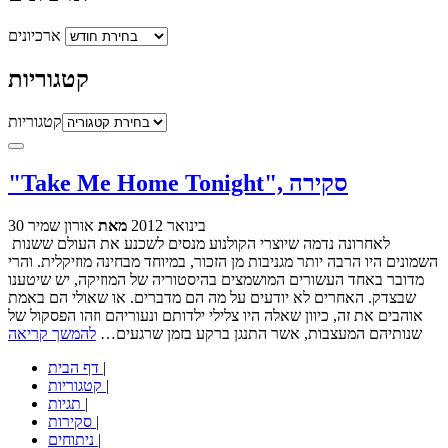
ארכיונים
קטגוריות
קטגוריות
"Take Me Home Tonight", סקירה
30 בינואר 2012
מאת
אורון שמיר
לאחרונה נדמה שיוצרי הקולנוע מנסים לשכנע את העולם ששנות
השמונים היו הרבה יותר מגניבות מן הזכור, במיוחד מבחינה מוזיקלית. והרי
מדובר באחד העשורים המושמצים בהיסטוריה של המוזיקה, יש שיטענו
שבצדק. האחרים לא יודעים על מה הם מדברים. או שאולי הם באמת
אוהבים את זה, כיוון שאלה היו צלילי ילדותם ונעוריהם וזהו הפסקול של
שנותיהם המעצבות, אשר התנגן ברקע בזמן שרגעים…
להמשך קריאה
|
דף הבית
|
קטגוריות
|
תגיות
|
סקירות
|
ניתוחים