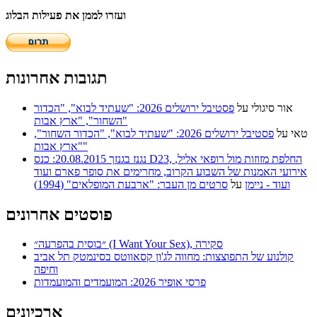
ועזרו לממן את פעילות הבלוג
תגובות אחרונות
אור סיגולי
על
פסטיבל ירושלים 2026: "שעתיד לבוא", "הכדור
השחור", "ארץ אבות"
טאי
על
פסטיבל ירושלים 2026: "שעתיד לבוא", "הכדור השחור",
"ארץ אבות"
נגנז בגנזך 20.08.2015: כנס D23, החלפת מזוזות מול רופאי אליל,
אירועי האמנות של השבוע הקרוב, מחרימים את סופר פארם ועוד
ועוד - ניימן
על
סרטים מן העבר: "ארבעת המופלאים" (1994)
פוסטים אחרונים
״בוסית בהפרעה״ (I Want Your Sex), סקירה
קולנוע של התפוצצות: מחווה לג'ון קסאווטס בסינמטק תל אביב
וחיפה
פרסי אופיר 2026: המועמדים והמועמדות
ארכיונים