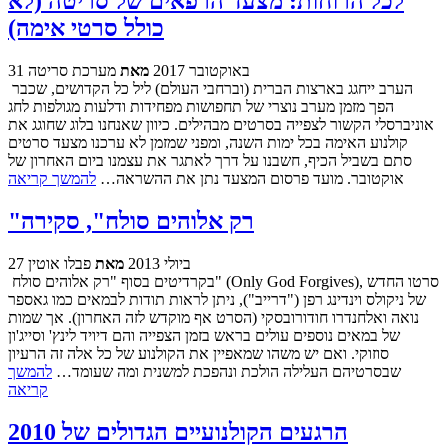
לכל הרוחות: מצעד הרפאים של סריטה (לא
כולל סרטי אימה)
31 באוקטובר 2017
מאת
מערכת סריטה
הערב ייחגג בארצות הברית (וברחבי העולם) ליל כל הקדושים, שכבר
הפך מזמן מערב נוצרי של תחפושות מפחידות ודלעות מגולפות לחג
אוניברסלי הקשור לצפייה בסרטים מבהילים. כיוון שאנחנו בלוג שחוגג את
קולנוע האימה בכל ימות השנה, ומפני שמזמן לא ערכנו מצעד סרטים
סתם בשביל הכיף, חשבנו על דרך לאתגר את עצמנו ביום האחרון של
אוקטובר. מועד פרסום המצעד נתן את ההשראה…
להמשך קריאה
"רק אלוהים סולח", סקירה
27 ביולי 2013
מאת
פבלו אוטין
בקרדיטים בסוף "רק אלוהים סולח" (Only God Forgives), סרטו החדש
של ניקולס וינדינג רפן ("דרייב"), ניתן לראות תודות לבמאים כמו גאספר
נואה ואלחנדרו חודורובסקי (הסרט אף מוקדש לזה האחרון). אך שמות
של במאים נוספים עולים בראש בזמן הצפייה והם דיויד לינץ' וסייג'ון
סוזוקי. ואם יש משהו שמאפיין את הקולנוע של כל אלה זה הרעיון
שבסרטיהם העלילה הולכת ונהפכת למשנית ומה שעומד…
להמשך
קריאה
הרגעים הקולנועיים הגדולים של 2010