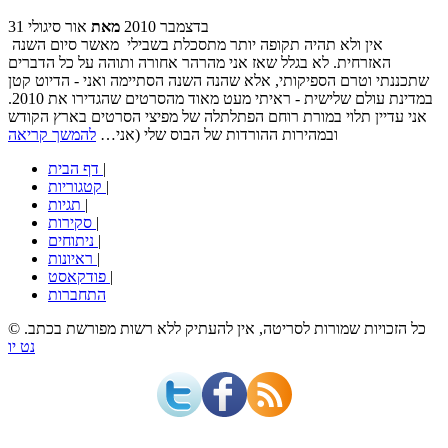
31 בדצמבר 2010
מאת
אור סיגולי
אין ולא תהיה תקופה יותר מתסכלת בשבילי מאשר סיום השנה
האזרחית. לא בגלל שאז אני מהרהר אחורה ותוהה על כל הדברים
שתכננתי וטרם הספיקותי, אלא שהנה השנה הסתיימה ואני - הדיוט קטן
במדינת עולם שלישית - ראיתי מעט מאוד מהסרטים שהגדירו את 2010.
אני עדיין תלוי במורת רוחם הפתלתלה של מפיצי הסרטים בארץ הקודש
ובמהירות ההורדות של הבוס שלי (אני…
להמשך קריאה
|
דף הבית
|
קטגוריות
|
תגיות
|
סקירות
|
ניתוחים
|
ראיונות
|
פודקאסט
התחברות
© כל הזכויות שמורות לסריטה, אין להעתיק ללא רשות מפורשת בכתב.
נט יו