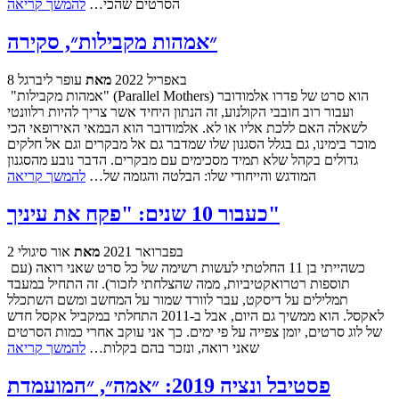
הסרטים שהכי…
להמשך קריאה
״אמהות מקבילות״, סקירה
8 באפריל 2022
מאת
עופר ליברגל
"אמהות מקבילות" (Parallel Mothers) הוא סרט של פדרו אלמודובר
ועבור רוב חובבי הקולנוע, זה הנתון היחיד אשר צריך להיות רלוונטי
לשאלה האם ללכת אליו או לא. אלמודובר הוא הבמאי האירופאי הכי
מוכר בימינו, גם בגלל הסגנון שלו שמדבר גם אל מבקרים וגם אל חלקים
גדולים בקהל שלא תמיד מסכימים עם מבקרים. הדבר נובע מהסגנון
המודגש והייחודי שלו: הבלטה והגזמה של…
להמשך קריאה
כעבור 10 שנים: "פקח את עיניך"
2 בפברואר 2021
מאת
אור סיגולי
כשהייתי בן 11 החלטתי לעשות רשימה של כל סרט שאני רואה (עם
תוספות רטרואקטיביות, ממה שהצלחתי לזכור). זה התחיל במעבד
תמלילים על דיסקט, עבר לוורד שמור על המחשב ומשם השתכלל
לאקסל. הוא ממשיך גם היום, אבל ב-2011 התחלתי במקביל אקסל חדש
של לוג סרטים, יומן צפייה על פי ימים. כך אני עוקב אחרי כמות הסרטים
שאני רואה, ונזכר בהם בקלות…
להמשך קריאה
פסטיבל ונציה 2019: ״אמה״, ״המועמדת