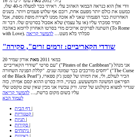
16 ביולי 2012
מאת
עופר ליברגל
וודי אלן הוא כנראה הבמאי האהוב עלי. ראיתי כבר למעלה מ-40 שלו,
כמעט את כולם יותר מפעם אחת, רובם אף שלוש פעמים ויותר. בשנים
האחרונות כבר הפנמתי שאני לא אזכה ממנו ליצירת מופת נוספת, אבל
תמיד סמכתי עליו (או על עצמי) שלא אסבול בסרטים שלו. דבר זה
השתנה לפרקים ארוכים מדי בסרטו האחרון לרומא באהבה (To Rome
with Love). סבלתי בלא מעט…
להמשך קריאה
"שודדי הקאריביים: זרמים זרים", סקירה
20 במאי 2011
מאת
אורון שמיר
עם סרטי "שודדי הקאריביים" ("Pirates of the Caribbean") אני מנהל
יחסים מורכבים כבר שמונה שנים. "קללת הפנינה השחורה" ("The Curse
of the Black Pearl") הכיר לעולם, ולי, את דמותו של קפטן ג'ק ספארו,
הפיראט המשונה והמשעשע. בעיניי, היה בסרט ההוא קסם אמיתי, כזה
שנדיר למצוא בקולנוע של ימינו. ורק עכשיו אני מבין שאין שום טקסט שלי
עליו בשום מקום ברשת,…
להמשך קריאה
לעמוד הבא
|
דף הבית
|
קטגוריות
|
תגיות
|
סקירות
|
ניתוחים
|
ראיונות