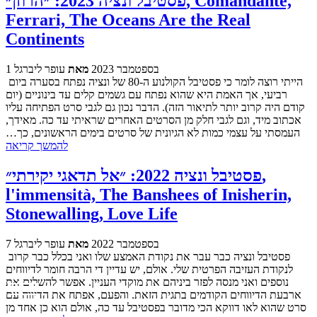
פסטיבל ונציה 2023: ״הרוזן״, Comandante,
Ferrari, The Oceans Are the Real
Continents
1 בספטמבר 2023
מאת
עופר ליברגל
הייתי רוצה לומר כי פסטיבל הקולנוע ה-80 של ונציה נפתח בסערה ביום
רביעי, אך האמת היא שהוא נפתח עם גשמים קלים עד בינוניים (יום
קודם היה קרוב יותר לתיאור הזה). הדבר נכון גם לגבי סרט הפתיחה עליו
אכתוב מיד, וגם לגבי חלק מן הסרטים האחרים שראיתי עד כה. מאידך,
העמסתי על עצמי כמות לא הגיונית של סרטים בימים הראשונים, כך…
להמשך קריאה
פסטיבל ונציה 2022: ״אל תדאגי יקירתי״,
l'immensità, The Banshees of Inisherin,
Stonewalling, Love Life
7 בספטמבר 2022
מאת
עופר ליברגל
פסטיבל ונציה כבר עבר את נקודת האמצע שלו ואני בכלל כבר קרוב
לנקודת העזיבה הפרטית שלי. אולם, יש עדיין די הרבה חומר לדיווחים
נוספים ואני מנסה לפזר ביניהם את מוקדי העניין. אפשר להשלים את
ארבעת הדיווחים הקודמים בתגית הזאת. והפעם, אפתח את הדיווח עם
סרט שהוא לאו דווקא הכי מדובר בפסטיבל עד כה, אולם הוא כן אחד מן