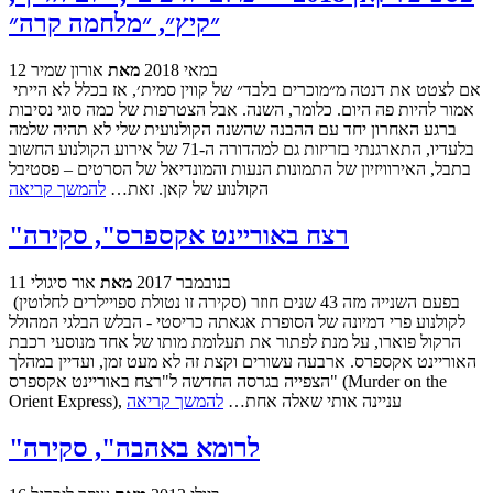
״קיץ״, ״מלחמה קרה״
12 במאי 2018
מאת
אורון שמיר
אם לצטט את דנטה מ״מוכרים בלבד״ של קווין סמית׳, אז בכלל לא הייתי
אמור להיות פה היום. כלומר, השנה. אבל הצטרפות של כמה סוגי נסיבות
ברגע האחרון יחד עם ההבנה שהשנה הקולנועית שלי לא תהיה שלמה
בלעדיו, התארגנתי בזריזות גם למהדורה ה-71 של אירוע הקולנוע החשוב
בתבל, האירוויזיון של התמונות הנעות והמונדיאל של הסרטים – פסטיבל
הקולנוע של קאן. זאת…
להמשך קריאה
"רצח באוריינט אקספרס", סקירה
11 בנובמבר 2017
מאת
אור סיגולי
(סקירה זו נטולת ספויילרים לחלוטין) בפעם השנייה מזה 43 שנים חוזר
לקולנוע פרי דמיונה של הסופרת אגאתה כריסטי - הבלש הבלגי המהולל
הרקול פוארו, על מנת לפתור את תעלומת מותו של אחד מנוסעי רכבת
האוריינט אקספרס. ארבעה עשורים וקצת זה לא מעט זמן, ועדיין במהלך
הצפייה בגרסה החדשה ל"רצח באוריינט אקספרס" (Murder on the
Orient Express), עניינה אותי שאלה אחת…
להמשך קריאה
"לרומא באהבה", סקירה