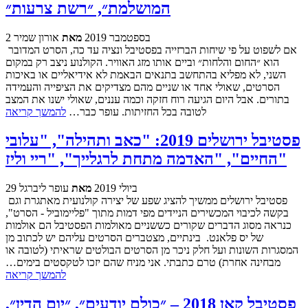
המושלמת״, ״רשת צרעות״
2 בספטמבר 2019
מאת
אורון שמיר
אם לשפוט על פי שיחות הברזייה בפסטיבל ונציה עד כה, הסרט המדובר
הוא ״החום והלחות״ וביים אותו מזג האוויר. הקולנוע ניצב רק במקום
השני, לא מפליא בהתחשב בתנאים הבאמת לא אידיאליים או באיכות
הסרטים, שאולי אחד או שניים מהם מצדיקים את הציפייה והעמידה
בתורים. אבל היום הגיעה רוח חזקה וכמה עננים, שאולי ישנו את המצב
לטובה בכל החזיתות. עופר כבר…
להמשך קריאה
פסטיבל ירושלים 2019: "כאב ותהילה", "עלובי
החיים", "האדמה מתחת לרגלייך", "ריי וליז"
29 ביולי 2019
מאת
עופר ליברגל
פסטיבל ירושלים ממשיך להציג שפע של יצירה קולנועית מאתגרת וגם
בקשה לכיבוי המכשירים הניידים מפי דמות מתוך "פליימוביל - הסרט",
כנראה מסוג הדברים שקורים כששניים מאולמות הפסטיבל הם אולמות
של יס פלאנט. בינתיים, מצטברים הסרטים עליהם יש לכתוב מן
המסגרות השונות ועל חלק ניכר מן הסרטים הבולטים שראיתי (לטובה או
מבחינה אחרת) טרם כתבתי. אני מניח שהם יזכו לטקסטים בימים…
להמשך קריאה
פסטיבל קאן 2018 – ״כולם יודעים״, ״יום הדין״,