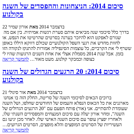
סיכום 2014: הניצחונות וההפסדים של השנה
בקולנוע
22 בדצמבר 2014
מאת
אורון שמיר
בדרך כלל סיכומי שנה מביאים איתם סערת רגשות אמיתית. בין אם מה
שגורם לאפקט הוא להיזכר בערגה בסרטים שהרטיטו את הנפש, או
לחוות מחדש את רגעי השפל הקולנועיים שכולם דווקא היללו באופן
ששרף לי את הקרביים, כל עוצמות הסינפיליה אמורות להתנקז לנקודה הזו
בזמן. אבל שנת 2014 מסמלת אצלי את אחת השנים הרגועות שהיו לי
כצופה וכמבקר קולנוע. מעט מאוד…
להמשך קריאה
סיכום 2014: 20 הרגעים הגדולים של השנה
בקולנוע
21 בדצמבר 2014
מאת
אור סיגולי
ברוכים הבאים לסיכומי השנה של סריטה, החלק הזה בו אנחנו
מארגנים את כל הכאוס הנפלא והעמוס של החודשים שחלפו, ושל השנה
שעומדת להסתיים. אני (אור) פותח הפעם עם "20 הרגעים הגדולים של
השנה", ומחר אורון יעלה עם סיכום המנצחים והמפסידים השנתי שלו,
ולאחריו יפציץ עופר עם סיכום השנה האישי שלו. לאחר מכן יגיעו גם
העשיריות של הסרטים המופצים והלא מופצים, הסרטים הגרועים…
להמשך קריאה