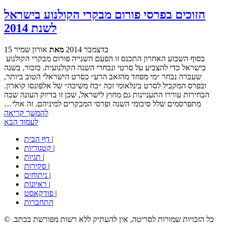
הזוכים בפרסי פורום מבקרי הקולנוע בישראל
לשנת 2014
15 בדצמבר 2014
מאת
אורון שמיר
בסוף השבוע האחרון התכנס זו הפעם השנייה פורום מבקרי הקולנוע
בישראל כדי להצביע על סרטי ונבחרי השנה הקולנועית. כזכור, בשנה
שעברה נבחר ״מי מפחד מהזאב הרע״ כסרט הישראלי הטוב ביותר,
ובפרס המקביל לסרט בינלאומי זכה ״כח משיכה״ של אלפונסו קוארון.
הבחירות עוררו התעניינות גם מחוץ לישראל, שכן זו בדיוק העונה שבה
מתפרסמים שלל סיכומי השנה ופרסי המבקרים למיניהם. זה אולי…
להמשך קריאה
לעמוד הבא
|
דף הבית
|
קטגוריות
|
תגיות
|
סקירות
|
ניתוחים
|
ראיונות
|
פודקאסט
התחברות
© כל הזכויות שמורות לסריטה, אין להעתיק ללא רשות מפורשת בכתב.