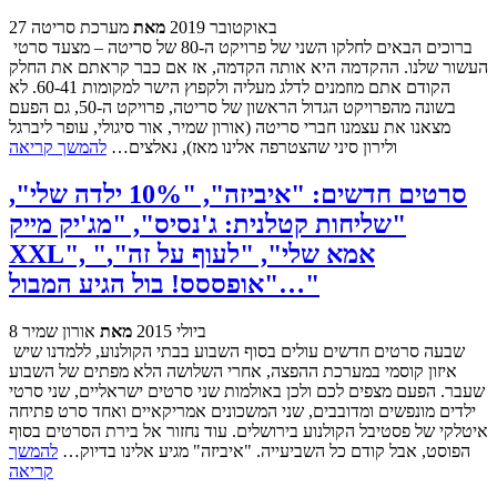
27 באוקטובר 2019
מאת
מערכת סריטה
ברוכים הבאים לחלקו השני של פרויקט ה-80 של סריטה – מצעד סרטי
העשור שלנו. ההקדמה היא אותה הקדמה, אז אם כבר קראתם את החלק
הקודם אתם מוזמנים לדלג מעליה ולקפוץ הישר למקומות 60-41. לא
בשונה מהפרויקט הגדול הראשון של סריטה, פרויקט ה-50, גם הפעם
מצאנו את עצמנו חברי סריטה (אורון שמיר, אור סיגולי, עופר ליברגל
ולירון סיני שהצטרפה אלינו מאז), נאלצים…
להמשך קריאה
סרטים חדשים: "איביזה", "10% ילדה שלי",
"שליחות קטלנית: ג'נסיס", "מג'יק מייק
XXL", "אמא שלי", "לעוף על זה",
"אופססס! בול הגיע המבול…"
8 ביולי 2015
מאת
אורון שמיר
שבעה סרטים חדשים עולים בסוף השבוע בבתי הקולנוע, ללמדנו שיש
איזון קוסמי במערכת ההפצה, אחרי השלושה הלא מפתים של השבוע
שעבר. הפעם מצפים לכם ולכן באולמות שני סרטים ישראליים, שני סרטי
ילדים מונפשים ומדובבים, שני המשכונים אמריקאיים ואחד סרט פתיחה
איטלקי של פסטיבל הקולנוע בירושלים. עוד נחזור אל בירת הסרטים בסוף
הפוסט, אבל קודם כל השביעייה. "איביזה" מגיע אלינו בדיוק…
להמשך
קריאה