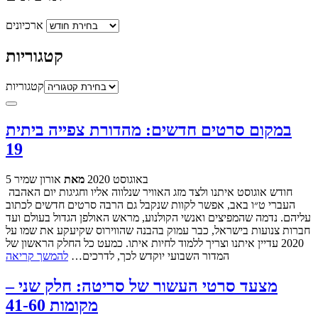
ארכיונים
קטגוריות
קטגוריות
במקום סרטים חדשים: מהדורת צפייה ביתית
19
5 באוגוסט 2020
מאת
אורון שמיר
חודש אוגוסט איתנו ולצד מזג האוויר שנלווה אליו וחגיגות יום האהבה
העברי ט״ו באב, אפשר לקוות שנקבל גם הרבה סרטים חדשים לכתוב
עליהם. נדמה שהמפיצים ואנשי הקולנוע, מראש האולפן הגדול בעולם ועד
חברות צנועות בישראל, כבר עמוק בהבנה שהווירוס שקיעקע את שמו על
2020 עדיין איתנו וצריך ללמוד לחיות איתו. כמעט כל החלק הראשון של
המדור השבועי יוקדש לכך, לדרכים…
להמשך קריאה
מצעד סרטי העשור של סריטה: חלק שני –
מקומות 41-60