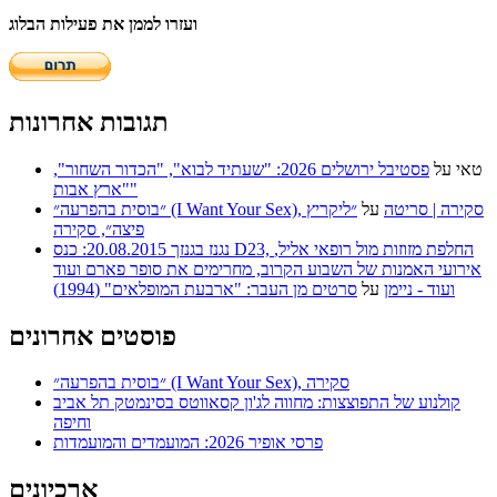
ועזרו לממן את פעילות הבלוג
תגובות אחרונות
טאי
על
פסטיבל ירושלים 2026: "שעתיד לבוא", "הכדור השחור",
"ארץ אבות"
״בוסית בהפרעה״ (I Want Your Sex), סקירה | סריטה
על
״ליקריץ
פיצה״, סקירה
נגנז בגנזך 20.08.2015: כנס D23, החלפת מזוזות מול רופאי אליל,
אירועי האמנות של השבוע הקרוב, מחרימים את סופר פארם ועוד
ועוד - ניימן
על
סרטים מן העבר: "ארבעת המופלאים" (1994)
פוסטים אחרונים
״בוסית בהפרעה״ (I Want Your Sex), סקירה
קולנוע של התפוצצות: מחווה לג'ון קסאווטס בסינמטק תל אביב
וחיפה
פרסי אופיר 2026: המועמדים והמועמדות
ארכיונים