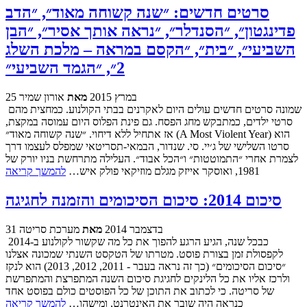
סרטים חדשים: ״שנה קשוחה מאוד״, ״הדב
פדינגטון״, ״הסנדלר״, ״נראה אותך אסיר״, ״הבן
השביעי״, ״בית״, ״הקסם במראה – מלכת השלג
2״, ״הגמד השביעי״
25 במרץ 2015
מאת
אורון שמיר
שמונה סרטים חדשים עולים היום לאקרנים בבתי הקולנוע. כמחצית מהם
סרטי ילדים, כמתבקש מחג הפסח. גם פינת הפלוס היום עמוסה במקצת,
אז אתחיל ללא דיחוי. ״שנה קשוחה מאוד״ (A Most Violent Year) הוא
סרטו השלישי של ג׳יי. סי. שנדור, הבמאי-תסריטאי שמפלס לעצמו דרך
לצמרת אחרי ״התמוטטות״ ו״הכל אבוד״. העלילה מתרחשת בניו יורק של
1981, ואוסקר אייזק מגלם מוזיקאי פולק איש…
להמשך קריאה
סיכום 2014: סיכום הסיכומים והזמנה לחגיגה
31 בדצמבר 2014
מאת
מערכת סריטה
כבכל שנה, הגיע הרגע להפוך את כל מה שקשור לקולנוע ב-2014
לקפסולת זמן בצורת פוסט. מטרתו של הטקסט השנתי שמכונה אצלנו
״סיכום הסיכומים״ (כך זה נראה בעבר - 2011, 2012, 2013) הוא לנקז
ולרכז אליו את כל הלינקים לחגיגת סיכום השנה המתפרצת והמתפרשת
של סריטה. כי לכתוב את התוכן של כל הפוסטים כולם בפוסט אחד
כנראה היה שובר את האינטרנט, ומישהו…
להמשך קריאה