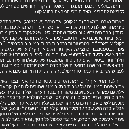
כאחת מאלף נבחנות לתפקיד של אייקון מרדני, צידדה ברשתות החב
הידועה באלימות כנגד מתנגדי המשטר. זה קרה חודשים ספורים לפ
לקריאה להחרימו מצד תומכי המחאה בהונג קונג.
הצרות נערמו ממערב (הונג קונג) ועד מזרח (שינג'יאנג), עד שבתח
סיני אחר שכולנו למדנו להכיר – ווהאן. כשהגיע חודש מרץ, עם בכ
ולונדון, כבר היה ידוע טוב מאוד שהסרט לא ייצא לאקרנים בסין מוכ
המערביות שתוכננו לא נראו טוב. לצערם או לשמחתם של קברניטי ד
הקולנוע בארה״ב ובטריטוריות נרחבות רבות. כמו רוב הסרטים, ״
מ
צעדיו. בספטמבר, כחצי שנה אך תוך הקפיאון הקולנועי של המגפה, 
והתאפשרה רכישה וירטואלית של הסרט בפלטפורמות נוספות וגם במד
לפני שהשתנו עוד כמה סדרי עולם, זה היה ניתוח חירום שכנראה המ
ההחלטה מתי ואיך להפיץ את הסרט נתפסה כחוסר אמון מצד האולפן ב
את רשימת המינויים של שירות הסטרימינג שהזרים לו חמצן יקר ערך
אלא גם פארקי השעשועים, מקור ההכנסה העיקרי של דיסני). זה לא
אחרים חיכו ועדיין מחכים. זה היה ניסוי שמטרתו לראות עד כמה אמ
מוכנים לשלם עבור תוכן ממוחזר שכתוב עליו דיסני. את התשובה 
אבל עובדה הי
יותר יוקרתי עם כל הכבוד, הגיע בלעדית אל דיסני+ ללא תשלום נו
שמחוץ לעולם של הסרט, אני נגד לפסול על הסף, ומאוד בעד לבוא כמ
התעלמתי מכל זה ובזמן הצפייה עצמה צרמה לי רק כמות הקלישאות 