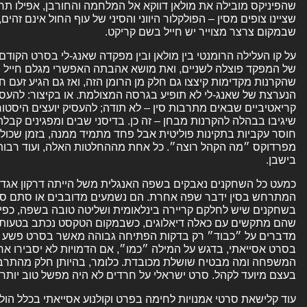
שהפיניקס מובילה את מולאן דווקא אל המלחמה והחורבן, אפילו תחקי
שציינו צופים מסין – הפולקלור היווני והסיני של עוף החול אינם זהי
שבמקום צרצר מצוייר יש חייל בשם קריקט.
על קו העלילה הרומנטי בין מולאן ובין מפקדה שאנג-לי בסרט הקודם,
של המפקד פוצלה לשניים, ואת מושא אהבתה האפשרי מגלם חייל בד
שהקרנות מקדימות קיצצו גם חלק מן הרומן הזה, ואז גם הגיע זעם ח
הנערצת של שאנג-לי לא תופיע בגרסה המצולמת. או בקיצור: להע
קריאטיביים שבאים מתרבות סין – לא תודה; להעסיק יועצים היסטורי
שיגיבו בבהלה להקרנות מבחן – זה כן. בדיסני שבים ומפגינים קב
חוסר עקביות בתקינות פוליטית אבל פחד מתמיד ממנה, בזמן שכו
מפרדוקס ״מה הקהל רוצה״. כל אחת מההחלטות האלה, ועוד רבות 
בישבן.
כמעט כל השחקנים נאבקים בשפה האנגלית משל הייתה דרקון אגדי 
המתרחש בסין ידבר שפה אחרת. הם נשמעים מדובבים או סתם סובל
בשחקנים שיש לחלקם קריירה בינלאומית ושליטה טובה בשפה, כפי 
שהם מתקשים עם כאלה דיאלוגים, כשבמקום הטקסט נכתב בטעות
מדברים על ״כבוד״ רק בדקות הפתיחה גבוהה מאשר בסרט פשע ישר
בסרט אסייאתי, בדגש על המילה ״כמו״, אם הדמויות לא יסבירו אח
המשפחה ומה מבטיח שושלת מכובדת. כלומר, בהיותן חלק מהתרבות 
בעצם מיועד לקהל. סרט ישראלי על חרדים לא היה מפשל טוב יותר.
עוד קלישאת סרטי אמנויות לחימה בפרט וקולנוע אסייאתי בכלל הול