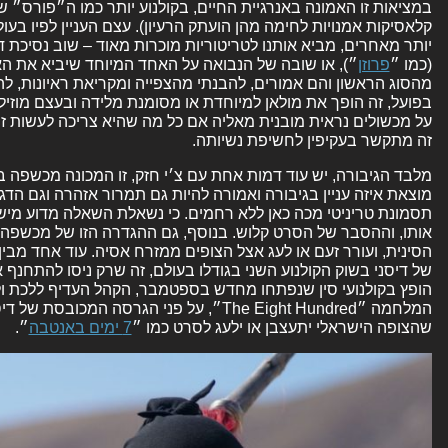
במציאות זו האמונה באנרגיית החיים, בקולנוע יותר כמו ה״פורס״ ש
קלאסיקות אמנויות לחימה מהן הועתק הרעיון). עצם העניין לפיו ב
יותר מאחרים, מביא אותנו לטריטוריות מוכרות מאוד – שוב נסיכת
(כמו ״
פרוזן
״), או שובה של הנבואה על האחד המיוחד שיביא את האיז
מהסוג הראשון והם אמורים, להבנתי מהצפייה ומקריאת ראיונות, להקנ
בפועל, זה הופך את מולאן למיוחדת או מסומנת מלידה ובעצם מוז
על מכשולים נראית מובנית מאליה אם כל מה שהיא צריכה לעשות ז
זה מתקשר בעקיפין לחשיפת נשיותה.
מלבד הגיבורה, יש עוד דמות אחת עם צ׳י חזק, זו המכונה מכשפה 
מוצאת איזה עניין בגיבורה ואמורה להיות גם תמרור אזהרה וגם הד
תסמונת טריניטי מכה כאן ללא רחמים. כי נשאלת השאלה מדוע מ
אותו, וההסבר של הסרט קלוש. בנוסף, גם ההגדרה הזו של מכשפה
הסינית, ועורר זעם או לעג אצל הצופים ממזרח אסיה. עוד אחד מבין
של דיסני בשוק הקולנוע השני בגודלו בעולם, זה שרק ניסו להתחנף
הופץ בקולנועי סין שנפתחו מחדש בספטמבר, הקהל העדיף ללכת ו
המלחמה ״The Eight Hundred״, על פני הגרסה המ
שהצופה הישראלי יתעצבן או ילעג לסרט כמו ״
7 ימים באנטבה
״.