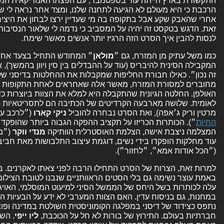
התקשורת בארץ הייתה עוד בספטמבר, עם הפצתו האמריקאית המב
הרכבת כי היא מעולם לא הגיעה לתחנה שלנו, ומצד אחר נראה לי שז
אחרי שהאבק שקע אבל בתקופה בה מי שעדיין ירצו לבחון את היציר
זאת. הדגש בטקסט זה יהיה על המסביב כי נדמה לי שלאור הנסיבות, 
לנסות להבין איך הסרט הזה הרגיז יותר אנשים מאשר שימח.
כמו משל עתיק מן המזרח, גם ״
מולאן
״ המחודש התחיל בצעד אחד קט
המקבילה הסינית להיבריס (עוד על ההבדלים בין סין ויוון בהמשך)
זה נכון״. כאילו חבורת החליפות שמקבלות את ההחלטות בדיסני של
מחוברים למסורת המזרח, מאשר אלה שאחראים לאחת התקופות הי
האולפן. החלטה הגיונית שהתקבלה היא למלא את הצוות ביוצרות כד
לאומית. שלושה מארבעה הקרדיטים של הכתיבה הם לתסריטאיות (אמ
מרטין וריק ג׳אפה), ואת הסרט נבחרה להוביל
ניקי קארו
(״לרכב על 
החיות
״). הכותרות הכריזו על תקציב ההפקה הגבוה ביותר שהופקד ב
המצלמה ניצבת אישה, הצלמת האוסטרלית הוותיקה
מנדי ווקר
(״מא
עוד מחלקות הופקדו בידי נשים, דוגמת עיצוב התלבושות מאת חבי
(״הכל אודות אמא״, ״לחזור״).
באמת עוצר נשימה גם בלי הסטים הראוותניים שנבנו לטובת הצילומים
עלה לכותרות בשל היחס של הממשל הסיני למיעוט המוסלמי, האויגו
במחנות, גם בניסוח עדין. האם הצוות המערבי לא ידע על הבעיות ה
נתפס כצידוד של דיסני במפלגה הקומוניסטית השולטת במדינה ופ
חברתיות בעולם. התירוץ של בורות לא חל על הכוכבת,
ליו
ייפי
. הש