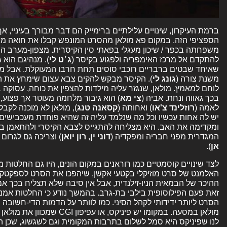
ברמת העיקרון, שינויים עלילתיים ברימייק הם דבר מבורך בעיניי,
הספציפי הזה. במקום פא מולאן מהסרט המונפש קבלו את חואה מול
משפחתה בכפר / שיכון מעגלי בפאתי סין הקיסרית. מצפון-מערב המ
להתקדם אל מרכז האימפריה ולפגוע בקיסר (
ג׳ט לי
). מנהיגם הוא
ג
שאיחד שבטים ברבריים רוכבי סוסים תחת חרבו המעוקלת. אבל מ
משנת צורה (
גונג לי
). הקיסר מבקש להקים צבא עצום שימחץ את ה
לוחם למאמץ. מולאן, שנגזר עליה מילדות להצפין את כוחה, עסוקה ב
בכך גאווה ונחת. אביה (
צי מא
) הוא גיבור מלחמה מעוטר אך פצוע,
לאמה (
רוזלינד צ'או
) ואחותה (
קסאנה טנג
), מולאן לא מוכנה לקבל
יש לה אחות עכשיו וכל מה שנלמד עליה זה שהיא פוחדת מעכבישים
ומקדימה את האב. היא מצליחה להתגייס לצבא הקיסרי ולהתאמן ב
המגדרית מפני חבריה ומפקדיה (
דוני ין
,
רון יואן
) וצריכה גם לגרו
אן
).
לצד שינויים קוסמטיים כמו רוראנים במקום הונים, היו גם החלטות 
האלמנט של סרט מוזיקלי בקטעי אקשן, שיהפכו את הסרט לספקטקל א
ההיכר של הבמאית הניו-זילנדית, אבל אין סיבה שלא תצליח בכך א
זאת פעם הפילוסופית בילבי בת-גרב. בהמשך נודע כי החלטות אמנו
הסרט ליותר ידידותי לקהל הסיני. כמו לוותר על הדמות הדי-חשובה 
מולאן במסעה. במקומו יש פיניקס,
לנו שפיניקס היא סמל לשלום בתרבות המקומית וגם לשגשוג, שכן ה