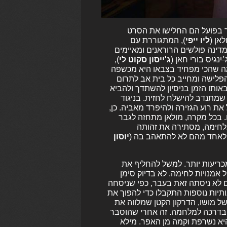
 אך בפועל הם החלישו את הסרט
אן (
ליו ייפי
), המתגוררת עם
דינה פולשים הרוראנים ומאיימים
׳ינגיס
בורי חאן (
ג'ייסון סקוט לי
),
ה שהכי מפחיד בצבאו היא מכשפה
פלישה ומחייב כל בית אב לתרום
אותו הזמן בניסיון להשתדך ולהביא
 שמתנדב להישלח לחזית. בניגוד
 את רוע הגזירה ולהיפרד מאביה. כן,
. בכל מקרה, מולאן מתחזה לגבר
לחימה, מסתירה את זהותה
ם לאחד מהם לא להתאהב בה (
יוסון
מכריעות יותר. למשל להחליף את
מנויות לחימה. לא בדיוק סימן
ם לא ניסתה זאת בעבר, כפי שניסחה
תיות נוספות התקבלו כדי להפוך את
של מושו, הדרקון הקטן שמלווה את
 או עפיפון CGI שמכוון את מולאן בדרכה למלחמה. זה אחרי שהוסבר
יא נשרפת וקמה מן האפר. מילא