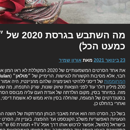
מה השתבש בג
כמעט הכל)
23 בינואר 2021
מאת
אורון שמיר
את אחד הסרטים המשמעותיים של 2020 המק
חבוי, אלא מסיבות הקשורות לנגישות. הרימייק של ״
מולאן
״ (
ulan
המחוממות
של דיסני ללהיטי האנימציה שלהם מהניינטיז, היה אמור 
מזה. במיוחד בסין, מקום הולדתה של אגדת העם עליה מבוסס הסרט.
בסטנדרטים של המגפה, שהחלה בסין והיא ממש לא אשמת דיסני, אנ
ואחרי בהחלט כן.
בשל כך, הסרט הזה הוא אחת מאבני הבוחן המרתקות של השנה החו
הטעויות האפשריות משלב הקונספט ועד ההפצה. בעניין זה, הסרט זמ
בישראל (למשל