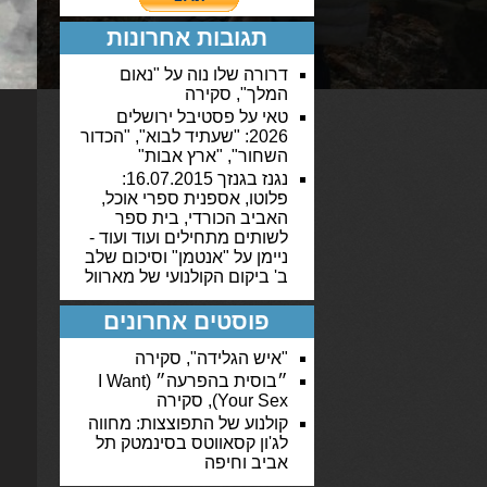
תגובות אחרונות
דרורה שלו נוה
על
"נאום
המלך", סקירה
טאי
על
פסטיבל ירושלים
2026: "שעתיד לבוא", "הכדור
השחור", "ארץ אבות"
נגנז בגנזך 16.07.2015:
פלוטו, אספנית ספרי אוכל,
האביב הכורדי, בית ספר
לשותים מתחילים ועוד ועוד -
ניימן
על
"אנטמן" וסיכום שלב
ב' ביקום הקולנועי של מארוול
פוסטים אחרונים
"איש הגלידה", סקירה
״בוסית בהפרעה״ (I Want
Your Sex), סקירה
קולנוע של התפוצצות: מחווה
לג'ון קסאווטס בסינמטק תל
אביב וחיפה