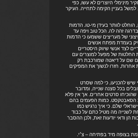
ר מינימלי היוצרים לא עשו, כפי
ם, למשל בעניין הקימה לתחייה. העיקר
 הוחלט לוותר בעידן מי-טו. הדמות
רגה זהה לה. הכל טוב ויפה עד
יצוני של מעריצים ששמעו כי הדמות
סיק בעמדת מפתח אנשים
ים לצד אנשי שיווק היסטריים
לת החלטות של מפעל למוצרים עם
לם שם על דיאטה שמורכבת רק
אחרות, חזרו לנשוך את המפיקים
שיש להכניעו, כי למה שסרט
ים בכל סצנה שנייה, ומדובר
שהוכיחו סרטים אחרים. אך אין פלא
 הסאבטקסט. כמות הפעמים בהם
אלי שלם. כי איך נרגיש כמו
ת לשנייה מה מטיל כתם על כבוד
הן ודאי יודעות זאת, ולכן ההסבר
מת בצופה מיד בפתיחה – צ׳י.