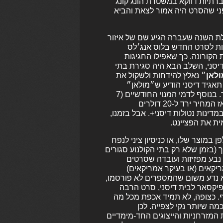
רתיות דווקא במשטרת הונג קונג
ני שהסרט היה אמור לצאת והביא
ילת השנה שעברה הגיע שם של איזור
ורות לסרט החדש בלוס אנג׳לס
ת הקורונה. כך שאפילו החגיגות
יסני, השלב הבא היה סגירת בתי
ולאן
״ נאלץ להידחות ולשקול את
תאגיד דיסני הודיע ש״מולאן״
החדש יגיע בלעדית אל דיסני+ שם יהיה זמין לצפייה תמורת 30 דולר. בנוסף לדמי המנוי החודשיים (7
דולר) ותוך ביטול תקופת הניסיון המקובלת של שבוע/חודש חינם. מאז המחיר ירד ל-20 דולרים
ינות נטולות דיסני+. אבל בזמנו,
ית את הפציינט.
מוצר שלו, או כניסיון ציני לנפח
 (בזמן שלא רק בתי הקולנוע סגורים
 נבע מפזיזות ועובדה שסרטים
ריקאים (או בעיקר אמריקאים)
לא נדע משום שהמספרים לא פורסמו,
א שבחג המולד הטריק לא חזר. ״נשמה״ (Soul) של פיקסאר לבית דיסני, סרט הרבה
סף. כצופה, לא תמיד אכפת מכל מה
ה שיותר נקי לצפייה. לכן
המזרחניות והייצוגים החד-מימדיים