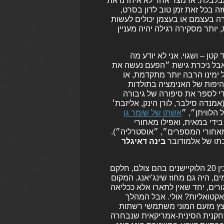
לבלת. אז מצד אחד לא איחרנו את
ה בכל זאת זמן טוב לדון בסרט,
ה בעצמם או בעצמן יכולים לעשות
יותר מסקירה רגילה יהיה מעניין
ן – ושגוי. אני לא יודע מה
, אבל ניכרת גישת ״הפעם נעשה את
 ימינו הרבה יותר מתקדמת, או
פות של האנימציה בתולדות
י לספר את סיפורה של גיבורה
נדה סילבר, לורן הינק, אליזבת׳
הלוויתן״, ״
אשתו של שומר גן
ידי במאית, ואפילו מאחורי
חורי המספרים״, ״אוסטרליה״).
בתו של אלמודובר
בינה
דאיגלר
למרות זאת, הצרות של הסרט התחילו הרבה לפני צאתו לאקרנים. בין 20 הלוקיישנים בהם צולם, חלקם
, היה גם מחוז שינג'יאנג. המקום
רים, יחד שאין לתארו אלא ככליאה
אקטואליות? אולי. אבל המהלך
וצץ מזעם המוני משתמשי רשתות
חקנית הסינית-אמריקאית שנבחרה