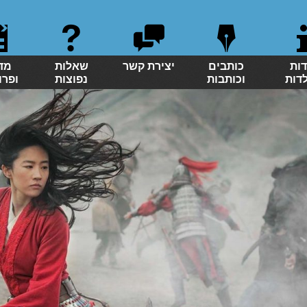
דות
כותבים
יצירת קשר
שאלות
מד
לדות
וכותבות
נפוצות
ופרו