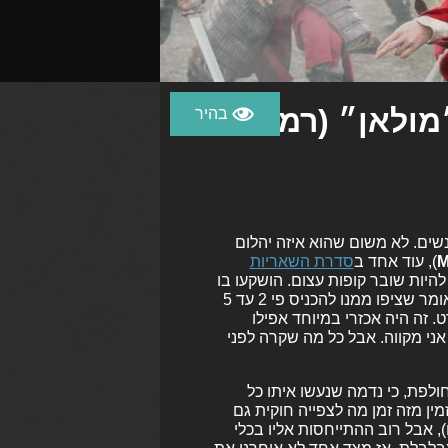
רסת 2020 של ״מולאן״ (רמז:
וללת לא ראו המון אנשים. לא משום שהוא איזה יהלום
M
), עוד אחד ב
סדרת השאריות
להיות שובר קופות עצום. הושקעו בו
200 מיליון דולר עוד לפני הוצאות שיווק שונות, שרק התנפחו, מה שאומר שציפו ממנו להכניס פי 2 עד 5
 זה היה אכזרי במיוחד אפילו
י מקווה. אבל כל מה שקרה לפני
לפת, כי נדמה שנעשו איתו כל
ין מזה זמן מה לצפייה חוקית גם
, אפשר לרכוש אותו דרך אפל TV+ תמורת 60 ש״ח), אבל רוב ההתייחסות אליו בכלי