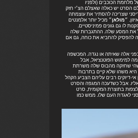
ל מלחמת הכוכבים (ולפניו
עולם הסרט יש כאלה שאצלם הצ׳י חזק
 דיסני שצריכה להסתיר את עוצמתה
ון. ״
מולאן
״ מכיל יותר אלמנטים
ות לו גם גוונים פמיניסטיים.
יל את המסע שלה. ההתגברות שלה
ה להפסיק להחביא את כוחה, גם אם
בפני אלה שאיתה או נגדה. המכשפה
גמה למימוש הפוטנציאל, אבל
ישהי שחזקה מהבוס שלה משרתת
 היא משהו שלא קיים בתרבות
 אי-דיוקים רבים עליהם הצביע הקהל
 אליו. אבל כשדעכה המגפה והסרט
לצפות בתוצרת המקומית, סרט
כובסת של דיסני לאגדת העם שלו. ממש כמו