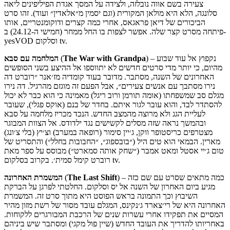
צעירה בשם אווה נובלזה, ולצידה על המסך אגדת הפיליפינים ליאה
סלונגה, הלא היא מולאן המקורית (וגם יסמין מ״אלאדין״ ועוד). זהו סרט
הביכורים של דיאן פראגאס, אחרי כמה קצרים ודוקומנטריים, אותו
פיתחה מסרט קצר שלה. אפשר לצפות בו החל ממחר (חמישי ה-24.12) ב-
yesVOD וסלקום tv.
) – נקפוץ אל עוד שבוע
The War with Grandpa
(
המלחמה עם סבא
מהיום, כי יותר מדי סרטים חדשים לא יתווספו אל ההיצע בשני הסופשים
האחרונים של השנה, מסתבר. מדובר בעוד קומדיה מז׳אנר ״רוברט דה
נירו מסתבך עם אנשים צעירים״, אבל הפעם זה מוגזם מהרגיל. דה נירו
מגלם סב שמשפחתו (אומה תורמן ורוב ריגל) מאמינה כי הוא כבר לא יכול
להסתדר לבד, והוא עובר לגור איתם. בחדר של בנם (אוקס פגלי), שעובר
לעליית הגג ולא מרוצה מהמצב החדש. הנכד מכריז מלחמה על סבא
ובהמשך נראה שזה מסלים לקשישים נגד ילדודס. אל הצוות המבוגר
מצטרפים כריסטופר ווקן, ג׳יין סימור (רופאה במערב) וצ׳יץ (בלי צ׳ונג)
מארין. הבמאי הוא טים היל (״בובספוג״, ״החבובות בחלל״) והתסריט של
טום ג׳יי אסטל ומאט אמבר (״שחק אותה סמארט״) מבוסס על ספר מאת
רוברט קימל סמית׳. בקרוב בסלקום tv.
) – כמה מתאים שסרט עם שם כזה
The Last Shift
(
המשמרת האחרונה
מגיע ביום האחרון של השנה אל יס וסלקום. החלטתי לפרגן על הברקת
השיבוץ וכך התמונה בראש הפוסט היא מתוך סרט זה. המשמרת
האחרונה היא של רי׳צארד ג׳נקינס, המגלם עובד מסור של רשת מזון מהיר
המסיים את תפקידו אחרי עשרות שנים של הרכבת המבורגרים ללקוחות.
באחריותו להדריך את העובד החדש (שיין פול מקגי) ומסתבר שיש ביניהם