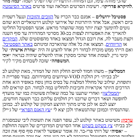
שהכי מזוהה עימו, וגם המחווה התיעודית שלו לפליני ושמה ״
כמה מוזר
.
להיקרא פדריקו
״. רשימת הסרטים המלאה ועוד פרטים
באתר הסינמטק
פסטיבל ירושלים
– אמנם כבר הכריז על
הזוכים והזוכות
וננעל רשמית
ביום ראשון, אבל אחד היתרונות של אירועי קולנוע וירטואליים הוא שהם
נוטים להימשך קצת יותר ממה שהוצהר מראש. אנשי הפסטיבל החליטו
להאריך את האפשרות לצפות בכ-30 מסרטי המהדורה עד סוף השנה
וקצת מעבר לה, את רובם הגדול תמצאו באחד מהפוסטים שלנו,
המקדים
או
הדיווחים
. תמצאו את כל אלה שהוארכה זמינותם
באתר הפסטיבל
,
ואם הייתי ממש מוכרח לבחור רק אחד להציע זה היה ״
עוזרת אישית
״ של
קיטי גרין, לעומת אחד שהכי מסקרן אותי להשלים שיהיה כנראה ״
אבי
״ שזכה לשבחים מקיר לקיר.
המשפחה
הממליצון
– משהו חמוד לסיום החלק הזה של המדור, מאת קולנוע לב
שידועים בחמידותם. בעוד ספריית ה-VOD ״לב בבית״ רק הולכת
ותופחת, שילוב של מחולל המלצות על בסיס בוחן נוסח באזפיד הוא אחת
הדרכים היותר אקראיות וחביבות להחליט במה לבחור. הם קוראים לזה
״
הממליצון
״ ואחרי שתענו על כמה שאלות פשוטות כמו יעד מועדף
לחופשה ושאר דברים שרובנו רק חולמים עליהם כבר תשעה חודשים,
יוצע לכם או לכן סרט מתוך ההיצע המקוון של קולנוע לב. כמובן
״ של ג׳יילן.
שהתנסיתי וכמובן שהתנשאתי ולכן יצא לי ״
עץ האגס הפראי
עדכון:
משיטוט באתר קולנוע לב, עופר הפנה את תשומת ליבי שבמסגרת
״לב בבית״
צץ בשקט בשקט
אחד הסרטים המדוברים של השנה החולפת
– ״
אסיה
״ של רותי פרי-בר. זה אומר שאפשר לראות סוף סוף את זוכה
שלושה פרסים בפסטיבל טרייבקה לא רק בניו-יורק, את זוכה תשעת פרסי