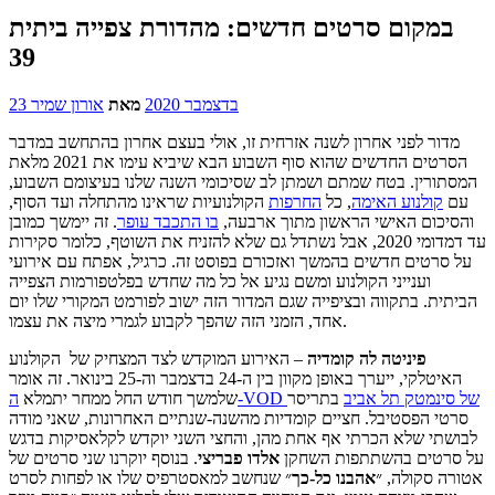
במקום סרטים חדשים: מהדורת צפייה ביתית
39
23 בדצמבר 2020
מאת
אורון שמיר
מדור לפני אחרון לשנה אזרחית זו, אולי בעצם אחרון בהתחשב במדבר
הסרטים החדשים שהוא סוף השבוע הבא שיביא עימו את 2021 מלאת
המסתורין. בטח שמתם ושמתן לב שסיכומי השנה שלנו בעיצומם השבוע,
עם
קולנוע האימה
, כל
החרפות
הקולנועיות שראינו מהתחלה ועד הסוף,
והסיכום האישי הראשון מתוך ארבעה,
בו התכבד עופר
. זה יימשך כמובן
עד דמדומי 2020, אבל נשתדל גם שלא להזניח את השוטף, כלומר סקירות
על סרטים חדשים בהמשך ואזכורם בפוסט זה. כרגיל, אפתח עם אירועי
וענייני הקולנוע ומשם נגיע אל כל מה שחדש בפלטפורמות הצפייה
הביתית. בתקווה ובציפייה שגם המדור הזה ישוב לפורמט המקורי שלו יום
אחד, הזמני הזה שהפך לקבוע לגמרי מיצה את עצמו.
פיניטה לה קומדיה
– האירוע המוקדש לצד המצחיק של הקולנוע
האיטלקי, ייערך באופן מקוון בין ה-24 בדצמבר וה-25 בינואר. זה אומר
ה-VOD של סינמטק תל אביב
בתריסר
שלמשך חודש החל ממחר יתמלא
סרטי הפסטיבל. חציים קומדיות מהשנה-שנתיים האחרונות, שאני מודה
לבושתי שלא הכרתי אף אחת מהן, והחצי השני יוקדש לקלאסיקות בדגש
על סרטים בהשתתפות השחקן
אלדו
פבריצי
. בנוסף יוקרנו שני סרטים של
אטורה סקולה, ״
אהבנו כל-כך
״ שנחשב למאסטרפיס שלו או לפחות לסרט