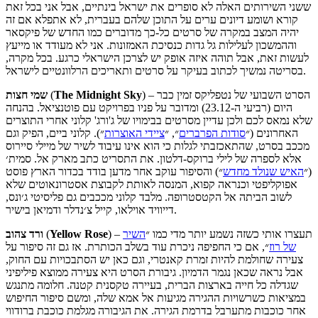
ששני השירותים האלה לא סופרים את ישראל בינתיים, אבל אני בכל זאת
קורא ושומע דיונים ערים על התוכן שלהם בעברית, לא אתפלא אם זה
יהיה המצב במקרה של סרטים כל-כך מדוברים כמו החדש של פיקסאר
וההמשכון לעלילות גל גדות כנסיכת האמזונות. אני לא מעודד או מייעץ
לעשות זאת, אבל תוהה איזה אופק יש לצרכן הישראלי כרגע. בכל מקרה,
בסריטה נמשיך לכתוב בעיקר על סרטים ותאריכים הרלוונטיים לישראל.
) – הסרט השבועי של נטפליקס זמין כבר
The Midnight Sky
(
שמי חצות
היום (רביעי ה-23.12) ומדובר על פניו בפרויקט עם פוטנציאל. בהנחה
שלא נמאס לכם ולכן עדיין מסרטים בבימויו של ג'ורג' קלוני אחרי התוצרים
האחרונים (״
סודות הפרברים
״, ״
ציידי האוצרות
״). קלוני ביים, הפיק וגם
מככב בסרט, שהתאכזבתי לגלות כי הוא אינו עיבוד לשיר של מיילי סיירוס
אלא לספרה של לילי ברוקס-דלטון. את התסריט כתב מארק אל. סמית׳
(״
האיש שנולד מחדש
״) והסיפור עוקב אחר מדען בודד בכדור הארץ פוסט
אפוקליפטי וכנראה קפוא, המנסה לאותת לקבוצת אסטרונאוטים שלא
לשוב הביתה אל הקטסטרופה. מלבד קלוני מככבים גם פליסיטי ג׳ונס,
דייוויד אוילאו, קייל צ׳נדלר ודמיאן בישיר.
) – תעצרו אותי כשזה נשמע יותר מדי כמו ״
השיר
Yellow Rose
(
ורד צהוב
של רוז
״, אם כי החפיפה ניכרת עוד בשלב הכותרת. אז גם זה סיפור על
צעירה שחולמת להיות זמרת קאנטרי, וגם כאן יש הסתבכויות עם החוק,
אבל נראה שכאן נגמר הדמיון. גיבורת הסרט היא צעירה ממוצא פיליפיני
שגדלה כל חייה בארצות הברית, בעיירה טקסנית קטנה. חלומה מתנגש
במציאות כשרשויות ההגירה מגיעות אל אמא שלה, ומשם סיפור החיפוש
אחר כוכבות מתערבל בדרמת הגירה. את הגיבורה מגלמת כוכבת ברודווי