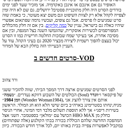
האופיר גם אם אינכם או אינכן באקדמיה. אני מזכיר שעד לפני ימים
בודדים הסרט היה חלק מתוכניית פסטיבל ירושלים, גם שם לא היה זמין
לצפייה לקהל אלא רק לצוות השיפוט וגם משם יצא מעוטר, כי באמת שזה
סרט שמגיעים לו פרסים. אבל גם צופים, ועכשיו נדמה שפתאום אפשרי
שיהיו כאלה גם בישראל, עניין של
כמה קליקים
. בין אם זה חלק מהכללים
המפורסמים לכשירות אוסקרית, שהוגמשו השנה בצל המגפה, ובין אם
מסיבה אחרת, אני בעיקר שמח שבזכות החלטה חרישית כמו זו הסרט
יכול בעצם להפוך רשמית ליצירה מבציר 2020 גם בעיני הקהל. עוד על
העניין הבעייתי הזה בחלק הבא של המדור.
סרטים חדשים ב-VOD
ורד צהוב
לפני הסרטים שמגיעים ארצה דרך המסך הביתי, שווה להזכיר ששני
״ (Soul) של פיקסאר ו״
וונדר
הבולטים של השבוע דווקא נעדרים. ״
נשמה
וומן
1984
״ (Wonder Woman1984), אותם אין צורך להציג אני
מניח,ינחתו בסטרימינג בארה״ב ביום שישי הלא הוא חג המולד. הראשון
בשירות דיסני+ אך ללא תוספת תשלום מלבד דמי המינוי, אחרי הניסוי
הכושל עם ״מולאן״ בספטמבר. השני אצל HBO MAX כחלק מן
המהפכה החדשה שלהם הכוללת בכורה בבתי הקולנוע (אלה שפתוחים)
במקביל לאפשרות צפייה בבית באותו יום, לכל אורך חודש הבכורה. כיוון