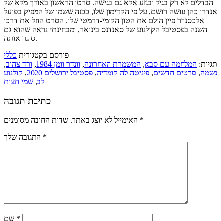
הבדלים לא רק בגיל ובגזע אלא גם בגישה. סרטו הראשון באורך מלא של
אנדרו כהן עושה רושם, על פי הקדימון שלו, ככזה ששמו של המפיק בפועל
אלכסנדר פיין הולם את הטון הקומי-דרמטי שלו. הסרט החל את דרכו
השנה בפסטיבל הקולנוע של סאנדנס בינואר, ומבחינתי נראה שהוא גם
סוגר אותה.
פורסם בקטגורית
כללי
תגיות:
המלחמה עם סבא
,
המשמרת האחרונה
,
וונדר וומן 1984
,
ורד צהוב
,
נשמה
,
סרטים חדשים
,
פיניטה לה קומדיה
,
פסטיבל ירושלים 2020
,
קולנוע
לב
,
שמי חצות
כתיבת תגובה
*
שדות החובה מסומנים
האימייל לא יוצג באתר.
*
התגובה שלך
*
שם