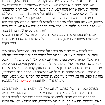
"ההריסות" והאיש שהיה מועמד לאוסקר על עיבוד ספרו שלו, "תוכנית
פשוטה", שגם היא דרמת פשע אוף-ביט שמשחקת עם הציפיות של
הקהל, וכנראה שהוא ניסה לעשות פה משהו אחר, אבל ייתכן שהבמאי
מתיו רוס
לא קלט את הכיוון. התוצאה בלתי ניתנת להבנה. זה כולל גם
כמה תובנות שאני לא מבין איך חיינו בלעדיהן כמו "אם אתה אוהב
מישהו, כשאתה חוזר אליו אתה חייב להביא לו מתנה, אחרת איך הוא ידע
שאכפת לך" ו"סובלנות היא כמו אוויר בחדר אטום – לא משנה עם כמה
התחלת, בסופו של דבר זה נגמר".
ואפילו לא הזכרתי את הופעת האורח חסר הפשר של לא אחרת מ
מולי
רינגוולד
כאשתו של ריבס, שזמן המסך שלה מצטבר למשהו כמו שתיים
וחצי דקות.
יכול להיות שכל מה שאני כותב על הסרט הוא תוצר של ציפיות מול
מציאות. האמת היא שהמעורבות של סמית' בפרויקט מבהירה שזה לא
היה אמור להיות ג'יימס בונד, ואולי אם לא קיאנו ריבס בתפקיד הראשי,
אלא מישהו כמו נגיד קולין פארל, אית'ן הוק או חואקין פניקס, הפאזל היה
מסתדר והייתי מלכתחילה בוחן את הסרט באופן קצת אחר, אולי רואה בו
את הגאונות שמסתתרת בו. אבל משהו מאוד לא בסדר קרה ב"סיביר",
בזה אין ספק, וזה בא לידי ביטוי בסצנת הסיום של הסרט, שאני ממש רוצה
החל מעכשיו.
לפרט עליה, אז אזהרת
ספויילר
בסצנה האחרונה של הסרט, לוקאס היל הולך לעמוד מול האנשים בהם
בגד, על מנת להציל את חייו ואת חיי אהובתו. הוא נוסע, משום מה
בחברתה ובחרת אחיה, לאיזשהו איזור מבודד שם אמור להיות הקרב
האולטימטיבי. מה שקורה, במהירות מסחררת, הוא שהיל מוצא את עצמו