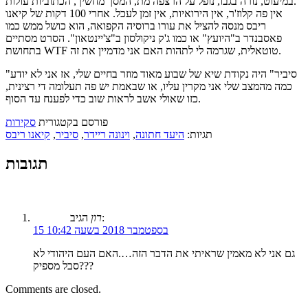
במיעוט, נורה בגבו, נופל על הרצפה מת, המסך מחשיך, הכתוביות עולות.
אין פה קלוז'ר, אין הירואיות, אין זמן לעכל. אחרי 100 דקות של קיאנו
ריבס מנסה להציל את עורו ברוסיה הקפואה, הוא כושל ממש כמו
פאסבנדר ב"היועץ" או כמו ג'ק ניקולסון ב"צ'יינטאון". הסרט מסתיים
בתחושת WTF טוטאלית, שגרמה לי לתהות האם אני מדמיין את זה.
"סיביר" היה נקודת שיא של שבוע מאוד מוזר בחיים שלי, אז אני לא יודע
כמה מהמצב שלי אני מקרין עליו, או שבאמת יש פה תעלומה די רצינית,
כזו שאולי אשב לראות שוב כדי לפענח עד הסוף.
פורסם בקטגורית
סקירות
תגיות:
היעד חתונה
,
וינונה ריידר
,
סיביר
,
קיאנו ריבס
תגובות
הגיב:
רון
15 בספטמבר 2018 בשעה 10:42
גם אני לא מאמין שראיתי את הדבר הזה….האם העם היהודי לא
סבל מספיק???
Comments are closed.