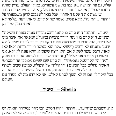
ריבס וריידר אינם נציגי הניינטיז היחידים של הסרט, כי כל מהותו מרגישה
כמו בת שני עשורים. כאילו העולם עדיין שותה RC קולה, גם פה האישה
היא זו שכמובן איכשהו מחוברת לרגשות שלה, אבל זה חייב להיות הגבר
שיעשה את האקט האחרון. אבל בואו לא נכנס לדיון משמעותי על
"היעד… חתונה", אלא פשוט נשמח שהוא קיים. כזאת זוועה נפלאה לא
ראיתי המון המון זמן.
"היעד… חתונה" הוא סרט בו קיאנו ריבס מבריח פומה בעזרת חשיקת
שיניים, הוא סרט בו וינונה ריידר פוצחת במונולוג המפאר את איבר מינו
של ריבס, הוא סרט בו מתבצעת סצנת סקס בין ריידר לריבס שאפילו לא
ידענו שאנחנו לא רוצים (והשיא שלה הוא כאשר ריידר צווחת "לא! לא!
לא!". ריבס עוצר לשאול אם היא רוצה שיפסיק, והיא עונה לו: "לא, אני
פשוט בן אדם מאוד שלילי"), זה סרט שבו זכינו לשמוע את ריבס צועק
"מה זה? הקריסטל נאכט?!?", זה סרט שבו שניים מכוכבי אחד מסרטי
האימה גדולים בכל הזמנים ("דרקולה" של קופולה, כמובן) שבים לשתף
פעולה ומבהירים כמה זמן עבר כאילו שהיינו צריכים את זה.
בכל היקר לי, אם זה לא הופך לסרט קאלט, אני לא יודע מה לא בסדר עם
העולם.
"סיביר" – Siberia
אה, חשבתם ש"היעד… חתונה" יהיה הסרט הכי מוזר בסקירה הזאת? יש
לי חדשות בשבילכם. ברוכים הבאים ל"סיביר", סרט שאני לא מאמין