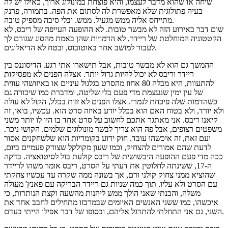
שיחה או שהוא מדבר לעצמו, והיא פוצחת במונולוג ארוך, כאילו יש לה
בעיה פתולוגית שלא מאפשרת לה לסתום את הפה. בתמורה, פרנק
מתייחס אליה ממש מגעיל. ממש. ובלי סיבה מספיק טובה.
שום דבר באירוע הזה לא מבשר טובות. לא ההופעה העייפה של ריבס, לא
הקטטוניה המוחלטת של ריידר, לא הדמויות שהן באמת מהסוג שגורם לך
לעבור למושב אחר באוטובוס, ובטח לא הדיאלוגים.
ההמשך גם הוא לא מבשר טובות, אבל תישארו אתי רגע. הדיסוננס בין
ריידר וריבס לא יכול להיות גדול יותר. אצלה הפנים לא מפסיקות
להתעוות, היא מבלה 80 אחוז מהסרט בגלגול עיניים או באיזושהי עווית
של עין ימין שנעצמת מדי פעם בלי שליטה, ומדברת כמו שיכורה גם
כשהדמות שלה פיכחת לגמרי. אצלו הפנים לא זזות בכלל, הקול לא עולה
ולא יורד, ולא בטוח האם הוא בכלל יודע באיזה סרט הוא. עכשיו, בואו, זה
קיאנו ריבס. אני מאתגר אתכם לחשוב על סרט אחד בו היו לו יותר משני
משפטים רצופים, אבל פה הוא צריך לבשר מונולוגים שלמים. הקושי ניכר.
ועם זאת, זה איכשהו עובד. חוק ידוע בקומדיות הוא שלשחקנים אסור
לדעת שהם אמורים להצחיק, וכמו שעון מקולקל שצודק פעמיים ביום,
ככה מדי פעם ההופעה היבשושית של ריבס קולעת בול לסיטואציה. בדקה
ה-17, ששינתה לחלוטין את דעתי על הסרט, ריבס אומר משהו לריידר
שהוציא ממני צחוק קולני ורם, אך בשונה ממה שקרה עד עכשיו צחקתי
עם הסרט ולא עליו. תוך כמה שניות גם ריידר הבריקה עם פאנץ' מעולה
משלה, והבנתי שאני הולך ממש ליהנות מהשעה וקצת הנותרות, כי
איכשהו, כמו ששני האנשים האיומים שבמרכזו מתחילים לחבב אחד את
השני, גם אני התחלתי להתרגל אליהם, ובסופו של דבר אפילו הייתי בעדם.