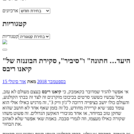
ארכיונים
קטגוריות
קטגוריות
"היעד… חתונה" ו"סיביר", סקירת הבוננזה של
קיאנו ריבס
15 בספטמבר 2018
מאת
אור סיגולי
אי אפשר להגיד שמדובר בקאמבק, כי
קיאנו ריבס
בעצם מעולם לא עזב,
אבל עכשיו כששני סרטים בכיכובו מוקרנים זה לצד זה בבתי הקולנוע,
והעולם כולו יושב בציפייה דרוכה ל"ג'ון וויק 3", זה מרגיש כאילו אולי הוא
עומד בפני שיא קריירה מחודש, כל זה בזמן שאף אחד לא חושב שהוא
שחקן טוב במיוחד, או אחד מגיבורי האקשן הגדולים. זה פשוט משהו
שקורה כאילו מעצמו, וזה לגמרי סבבה. באמת שאי אפשר שלא לאהוב
את הבחור.