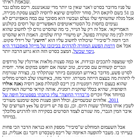
שבאמת ראיתי.
על פניו מדובר בסרט ז'אנר שאין בו יותר מדי שנאנינגנס. ריבס מגלם גבר
בן 51 בשם לוקאס היל, סוחר יהלומים שיוצא לרוסיה לבצע עסקת מכירה,
אבל מגלה שהשותף שלו נעלם ועכשיו הוא מסובך עם כמה מאפיונרים לא
נעימים בחסות כל הסטריאוטיפים האפשריים של רוסים בקולנוע
האמריקאי. אבל זה רק על הנייר, כי מה שהסרט גורם לך לחשוב שהוא
יהיה לבין מה שקורה בפועל, יש מישורי קרח שלמים. האמת היא שהסרט
הכי דומה ל"סיביר" שיכולתי לחשוב עליו הוא "
היועץ
" של רידלי סקוט.
אבל אם
דרמת הפשע המוזרה להדהים בכיכובו של מייקל פאסבנדר היא
, המצב בסרט הזה הוא גרוע הרבה יותר.
ניסוי שכשל
למי שמצפה לתככים ובגידות, או כמה סצנות מלאות אדרנלין של מרדפים
וגברים קשוחים עם סכינים, טוב יעשה אם יחפש במקום אחר. יחסית
לסרט פשע, מדובר באירוע המנומנם ביותר שנתקלתי בו, בצורה שגורמת
לי לתהות מה בעצם הייתה מטרתו. יותר מזה, באיזשהו שלב הסרט מחליט
שהוא בעצם דרמה רומנטית בין ריבס למנהלת פאב רוסיה (
אנה אולרו
היפהפיה, שהיא בכלל שחקנית רומנית, אותה קוראי סריטה האדוקים
במיוחד אולי זוכרים
מ"בדרך החוצה" עליו כתבתי בפסטיבל חיפה של
2011
, אלוהים שבשמיים), וכולל חופן סצנות סקס שימנעו מעורכי
הערוצים של yes לשבץ אותו במהלך שעות היום. וכן, גם פה יש דיונים על
איבר המין הגברי, מה שגורם לצמד הסרטים בסקירה הזו להרגיש מלוכלך
במיוחד.
אבל השעמום המוחלט ש"סיביר" מספק הוא כנראה הדבר הכי פחות
בעייתי בו. מעבר להופעה האיומה של ריבס (שבסרט דובר גם אנגלית, גם