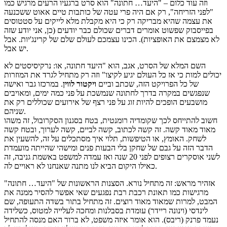
וזה עוד כלום – "היעד… חתונה" הוא סרט ברגעיו הרעים מרגיש כמו
"לפני הזריחה", רק אם היה פרי עטה של כותבות טיים אאוט ששכנעה
את עצמה שהיא מבריקה רק כי היא מקבלת מלא לייקים על סטטוסים
בפייסבוק שפשוט אומרים דברים שכולם כבר יודעים (כן, אני יודע שזה
לא מצמצם את האופציות). הכינו עצמכם לעולם שלם של קרינג'יות. אבל
יש אבל.
השם המלא של הסרט, אגב, הוא "היעד חתונה, או: נרקיסיסטים לא
יכולים למות כי אז כל העולם יגיע לקיצו" וזה רק מתחיל לגרד את המוזרות
של כל הפרויקט הזה, שכתב וביים
ויקטור לווין
. במרכזו גבר ואישה
שנפגשים במקרה בדרך לחתונה שנמשכת על פני כמה ימים, ומאויבים
מושבעים הופכים להיות זוג על פני רצף של אירועים שכוללים רק את
שניהם.
חשוב להתייחס לכך שקומדיה רומנטית, בטח בסגנון הסקרובול, זה משהו
מאוד מאוד קשה. זה קשה לכתוב, קשה לביים, קשה לערוך, ובטח קשה
לשחק. האומץ, או הטיפשות, תלוי איך מסתכלים על זה, להשעין את
הדבר הזה על גבם של שחקן בלי הבעות פנים ומישהי שהייתה מועמדת
לשני אוסקרים רצופים לפני 20 שנה ואז עמדה למשפט באשמת גניבה, זה
כאילו היקום הביא לנו מתנה שאנחנו לא ראויים לה.
אזהיר מראש: זה מתחיל נורא. הסצנות הראשונות של "היעד… חתונה"
מרגישות כמו תאונת רכבת רבת נפגעים שאי אפשר להסיר ממנה את
המבט, למרות שמאוד מאוד רוצים. זה מתחיל בתור בשדה התעופה, שם
לינדסי (וינונה ריידר) עומדת בסבלנות ומחכה לעלייה למטוס, כשלידה
נעמד פרנק (ריבס). הוא אומר איזה משפט, לא ברור האם מנסה להתחיל