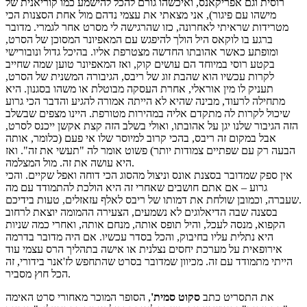
רוסית וגם אפריקאנס, ואיכשהו גורם להכל להישמע כמו קוריאנית של
מישהו עם פיגור), אני מצאתי את עצמי נדהם מול אחת הסצנות הכי
מטרידות שראיתי לאחרונה, כזו שהרגישה לי מסרט אחר לגמרי. מדובר
ברגע בו לוקאס היל הולך להיפגש עם המאפיונר המסוכן של הסרט,
ומופתע כאשר אהובתו החדשה מצטרפת אליו. בהיכל גדול ונובורישי
בקטע רוסי במיוחד הם עושים קוק, ואז המאפיונר טוען שמה שחייב
לקרות עכשיו הוא שהבת זוג של ריבס, הגיבורה המשנית של הסרט,
תעניק לו מין אוראלי, אחרת העסקה מבוטלת או משהו בסגנון. היא
מתחילה לרעוד, מבינה שהיא לא הייתה אמורה להגיע והדבר הכי גרוע
שיכול לקרות לה מתקדם אליה במהירות מטורפת. היינו מצפים שבשלב
הזה הגיבור שלנו יגן על אהובתו, ואולי בשלב הזה קצת אקשן ייכנס לסרט,
אבל במקום זה ריבס, בהכי קרוב למיוסר שלו אי פעם (כלומר, אותה
הבעה רק עם שפתיים צמודות יותר) פשוט אומר לה "תעשי את זה". ואז
היא עושה את זה. מול המצלמה.
אין ספק שמדובר בסצנת אונס וניצול מהסוג הכי דוחה ואפל שקיים. והכי
גרוע – אם אתם חושבים שאחרי זה היא הולכת להתמודד עם מה
שעברה, וכמובן שולחת את דמותו של ריבס לאלף עזאזלים, טעות בידיכם.
בסצנה שבה הדיאלוגים לא נשמעים, הצעירה ההמומה יוצאת לרחוב
הקפוא, מנסה לעכל, והיל תופס אותה, מנחם אותה, ואחרי כמה שניות
היא נתלית עליו בחיבוק, והכל בסדר עכשיו. אם היה מדובר בדרמה
אירופאית על מערכת יחסים נצלנית או אישה בתהליך הרס עצמי עוד
הייתי מתמודד עם זה. מכיוון שמדובר בסרט שהתחפש לז'אנר בידורי, זה
הכל חוץ מסביר.
את התסריט כתב
סקוט סמית'
, הסופר המוכר מאחורי סרט האימה