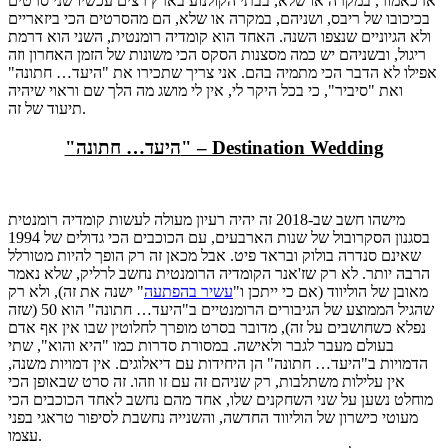
אז כאמור, במקרה או שלא, בבתי הקולנוע בארץ רצים עכשיו שני סרטים
בכיכובו של ריבס, ושניהם, במקרה או שלא, הם מהסרטים הכי ביזאריים
ולא הגיוניים שנצפו השנה. האחד הוא קומדיה רומנטית, השני הוא דרמת
ריגול, ובשניהם יש כמה מסצנות הסקס הכי משונות של הזמן האחרון וזה
אפילו לא הדבר הכי מתמיה בהם. אני צריך שתכירו את "היעד… חתונה"
ואת "סיביר", כי בכל היקר לי, אין לי מושג מה הלך שם וראוי שיהיה
תיעוד של זה.
"היעד… חתונה" – Destination Wedding
מישהו חשב שב-2018 זה יהיה רעיון מעולה לעשות קומדיה רומנטית
בסגנון הסקרובול של שנות הארבעים, עם הכוכבים הכי גדולים של 1994
שאינם סנדרה בולוק ובראד פיט. אבל מכאן זה רק הופך להיות מטורלל
הרבה יותר. לא רק שז'אנר הקומדיה הרומנטית נחשב לרליק, שלא נאמר
מאובן של הוליווד (אם כי ייתכן ו"
עשיר בהפתעה
" ישנה את זה), ולא רק
שהגיל הממוצע של הגיבורים הרומנטיים ב"היעד… חתונה" הוא 50 (שזה
נפלא כשחושבים על זה), מדובר בסרט מופרך לחלוטין שבו אין אף אדם
בעולם מעבר לגבר ולאישה. במסורת סדרות כמו "היא והוא", שתי
הדמויות ב"היעד… חתונה" הן היחידות עם דיאלוגים. אין דמויות משנה,
אין עלילות משתלבות, רק שניהם זה עם זו וזהו. זה סרט שבאופן הכי
מוחלט נשען על שני השחקנים שלו, אחד מהם נחשב לאחד הכוכבים הכי
מעוטי כישרון של הוליווד החדשה, והשנייה נחשבת לסיפור טראגי בפני
עצמו.