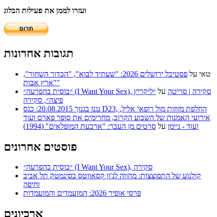
ועזרו לממן את פעילות הבלוג
תגובות אחרונות
טאי
על
פסטיבל ירושלים 2026: "שעתיד לבוא", "הכדור השחור",
"ארץ אבות"
״בוסית בהפרעה״ (I Want Your Sex), סקירה | סריטה
על
״ליקריץ
פיצה״, סקירה
נגנז בגנזך 20.08.2015: כנס D23, החלפת מזוזות מול רופאי אליל,
אירועי האמנות של השבוע הקרוב, מחרימים את סופר פארם ועוד
ועוד - ניימן
על
סרטים מן העבר: "ארבעת המופלאים" (1994)
פוסטים אחרונים
״בוסית בהפרעה״ (I Want Your Sex), סקירה
קולנוע של התפוצצות: מחווה לג'ון קסאווטס בסינמטק תל אביב
וחיפה
פרסי אופיר 2026: המועמדים והמועמדות
ארכיונים