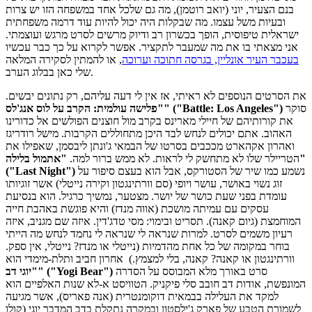
בנם הצעיר, יוני (יואב רוטמן), מה גם שלכל אחד במשפחה הזו יש צרות
ובעיות משל עצמו. מה שבקלות היה יכול להיות עוד דרמה משפחתית
ישראלית טיפוסית, הופך בכשרון רב ודיוק מרשים לסרט מרגש ועוצמתי.
אני מצאתי בו את מה שמעבר לתקציר. אפשר לקרוא על כך כבר עכשיו
בעכבר העיר אונליין, בגרסה חתוכה וערוכה
, או להמתין לסקירה המלאה
שלי כאן בבלוג הערב.
את הסרטים הנוספים לא ראיתי, אז אין לי דעה עליהם, רק נתונים יבשים.
סוקר
"פלישה עולמית: הקרב על לוס אנג'לס" ("Battle: Los Angeles")
את קורותיהם של חיילי מארינס בקרב מול חוצנים הפולשים אל כדורינו
האהוב. אתם יכולים לנחש לבד היכן מתחוללים הקרבות. מישל רודריגז
ואהרון אקהארט מככבים בסרטו של הבמאי ג'ונתן ליבסמן, שאפילו את
הטריילר שלו לא מתחשק לי לראות. לא ממש ברור למה.
"אתמול בלילה"
נשמע כמו שיר של הסטורקס, אבל הוא בעצם סיפור על
("Last Night")
זוג נשוי באושר, עושר ויופי (סם וורתינגטון וקירה נייטלי) אשר זוגיותו
עומדת בפני שעת כושר של יושר. מצטער, נמשיך כרגיל. הוא בנסיעת
עסקים עם עמיתה מושכת (אווה מנדז) והיא פוגשת באהבת חייה
המוחמצת (גיום קאנה). תסריט ובימוי: מסי טדג'דין. איזה שם מגניב, איזה
רעיון משמים לסרט. למרות שנראה לי שנראה לי נחמד לנחש מה הייתי
בוחר במקומה של כל אחת מהדמיות (נייטלי או מנדז? נייטלי, אין ספק.
וורתינגטון או קאנה? קאנה, בלי למצמץ.) אחרון חביב ותלת-מימדי הוא
סרט באורך מלא המבוסס על הסדרה
"יוגי דב" ("Yogi Bear")
המונפשת, אודות דב חובב סלי פיקניק. הטוויסט א-לא שנות האלפיים הוא
למקד את העלילה בבמאית דוקומנטרית (אנה פאריס), אשר מגיעה
לשמורת הטבע של פארק ג'ילסטון ובמקרה נתקלת בדב המדבר יוגי (קולו