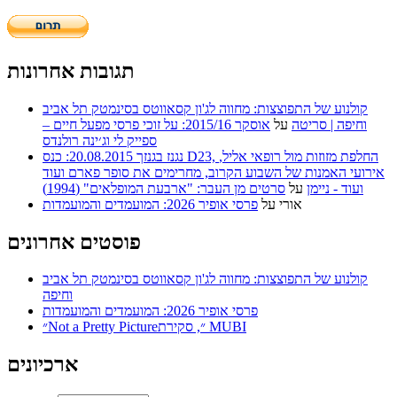
תגובות אחרונות
קולנוע של התפוצצות: מחווה לג'ון קסאווטס בסינמטק תל אביב
וחיפה | סריטה
על
אוסקר 2015/16: על זוכי פרסי מפעל חיים –
ספייק לי וג׳ינה רולנדס
נגנז בגנזך 20.08.2015: כנס D23, החלפת מזוזות מול רופאי אליל,
אירועי האמנות של השבוע הקרוב, מחרימים את סופר פארם ועוד
ועוד - ניימן
על
סרטים מן העבר: "ארבעת המופלאים" (1994)
אורי
על
פרסי אופיר 2026: המועמדים והמועמדות
פוסטים אחרונים
קולנוע של התפוצצות: מחווה לג'ון קסאווטס בסינמטק תל אביב
וחיפה
פרסי אופיר 2026: המועמדים והמועמדות
״Not a Pretty Picture״, סקירת MUBI
ארכיונים