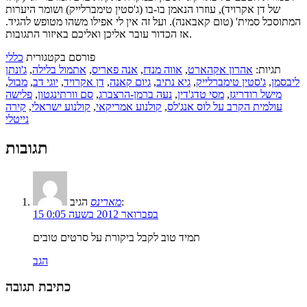
של דן אקרויד), עוזרו הנאמן בו-בו (ג'סטין טימברלייק) ושומר היערות
המתוסכל סמית' (טום קאבאנה). ועל זה אין לי אפילו משהו מטופש להגיד.
אז הכדור עובר אליכן ואליכם באיזור התגובות.
פורסם בקטגורית
כללי
תגיות:
אהרון אקהארט
,
אווה מנדז
,
אנה פאריס
,
אתמול בלילה
,
ג'ונתן
ליבסמן
,
ג'סטין טימברלייק
,
גיא נתיב
,
גיום קאנה
,
דן אקרויד
,
יוגי דב
,
מבול
,
מישל רודריגז
,
מסי טדג'דין
,
נעה ברמן-הרצברג
,
סם וורתינגטון
,
פלישה
עולמית הקרב על לוס אנג'לס
,
קולנוע אמריקאי
,
קולנוע ישראלי
,
קירה
נייטלי
תגובות
הגיב:
מארינס
15 בפברואר 2012 בשעה 0:05
תמיד טוב לקבל ביקורת על סרטים טובים
הגב
כתיבת תגובה