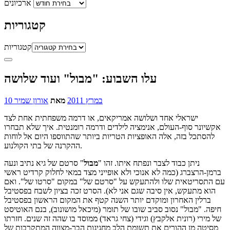
ארכיונים
קטגוריות
קטגוריות
עלו השבוע: "מבול" ועוד שלושה
10 במרץ 2011
מאת
אורון שמיר
ישראלי אחד ושלושה אמריקאים, או דרמה משפחתית אחת לצד
אקשיונר סוף-העולם, אנימציה לילדים ודרמה רומנטית. איך שלא תבחרו
להסתכל בזה, אלה האופציות הטריות ביותר שהתווספו היום אל לוחות
ההקרנה של בתי הקולנוע.
ניתן כבוד לצבר ונפתח איתו. זהו "
מבול
" סרטם של גיא נתיב ונעה
ברמן-הרצברג (כמה לא אנוכי ולא אופייני מצד במאי לחלוק קרדיט ראשי
עם התסריטאית שלו ולהתעקש על "סרטם של" במקום "סרטו של". ואם
הוא מתעקש, אין סיבה שגם אני לא). הסרט זכה בציון לשבח בפסטיבל
ברלין האחרון ומוקדם יותר השנה קטף את המקום הראשון בפסטיבל
חיפה. "מבול" נסוב סביב שובו של תומר (מיכאל מושונוב), בנם האוטיסט
של מירי (רונית אלקבץ) וגידי (צחי גראד) ממוסד בו שהה זה שנים. חזרתו
מסיטה מן ההורים את תשומת הלב מחגיגות הבר-מצווה המתקרבות של