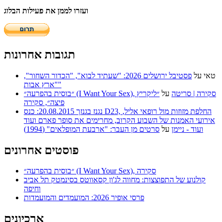
ועזרו לממן את פעילות הבלוג
תגובות אחרונות
טאי
על
פסטיבל ירושלים 2026: "שעתיד לבוא", "הכדור השחור",
"ארץ אבות"
״בוסית בהפרעה״ (I Want Your Sex), סקירה | סריטה
על
״ליקריץ
פיצה״, סקירה
נגנז בגנזך 20.08.2015: כנס D23, החלפת מזוזות מול רופאי אליל,
אירועי האמנות של השבוע הקרוב, מחרימים את סופר פארם ועוד
ועוד - ניימן
על
סרטים מן העבר: "ארבעת המופלאים" (1994)
פוסטים אחרונים
״בוסית בהפרעה״ (I Want Your Sex), סקירה
קולנוע של התפוצצות: מחווה לג'ון קסאווטס בסינמטק תל אביב
וחיפה
פרסי אופיר 2026: המועמדים והמועמדות
ארכיונים