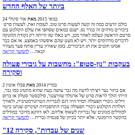
ביותר של האלף החדש
24 במאי 2015
מאת
אור סיגולי
כולם יודעים כמה זה קשה לעשות סרט טוב. לעומת זאת, לעשות סרט
ביכורים מדהים זה בגדר נס. ישנם במאים שסחפו את עולם הקולנוע עם
סרטם הראשון ונעלמו לאחר מכן, ויש כאלו שזו הייתה רק נקודת ההזנקה
לדברים מדהימים יותר. ויש לא מעט שהם איפשהו באמצע. אז אם כבר
אנחנו חוגגים את חג הביכורים, בזמן שאורון עדיין פותח פער מעורר
קנאה…
להמשך קריאה
בעקבות "נון-סטופ": מחשבות על גיבורי פעולה
וסקירה
2 במרץ 2014
מאת
פבלו אוטין
אם בתור נער רציתי לדעת מה גבר עושה בעת שהוא מתנהג כמו גבר,
הייתי הולך לראות סרט של ארנולד שוורצנגר, סילבסטר סטלון או ברוס
וויליס. גיבורי הפעולה תמיד היוו דגם לגבריות הטרונורמטיבית, ולאורך
תולדות הקולנוע גיבורי הפעולה עברו התהפכויות ושינויים שנתנו ביטוי
למודלים מגוונים של גבריות לשאוף אליהם. לאו דווקא מדובר במודלים
בהקשר הרומנטי, אלא יותר בכיוון של פנטזיה גברית…
להמשך קריאה
"12 שנים של עבדות", סקירה