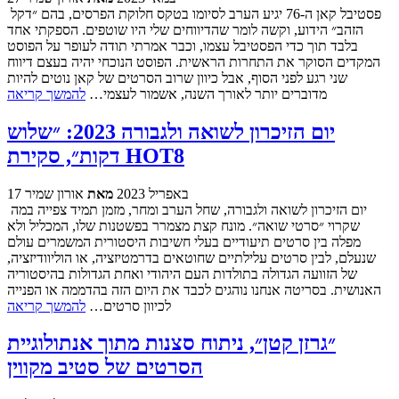
פסטיבל קאן ה-76 יגיע הערב לסיומו בטקס חלוקת הפרסים, בהם ״דקל
הזהב״ הידוע, וקשה לומר שהדיווחים שלי היו שוטפים. הספקתי אחד
בלבד תוך כדי הפסטיבל עצמו, וכבר אמרתי תודה לעופר על הפוסט
המקדים הסוקר את התחרות הראשית. הפוסט הנוכחי יהיה בעצם דיווח
שני רגע לפני הסוף, אבל כיוון שרוב הסרטים של קאן נוטים להיות
מדוברים יותר לאורך השנה, אשמור לעצמי…
להמשך קריאה
יום הזיכרון לשואה ולגבורה 2023: ״שלוש
דקות״, סקירת HOT8
17 באפריל 2023
מאת
אורון שמיר
יום הזיכרון לשואה ולגבורה, שחל הערב ומחר, מזמן תמיד צפייה במה
שקרוי ״סרטי שואה״. מונח קצת מצמרר בפשטנות שלו, המכליל ולא
מפלה בין סרטים תיעודיים בעלי חשיבות היסטורית המשמרים עולם
שנעלם, לבין סרטים עלילתיים שחוטאים בדרמטיזציה, או הוליוודיזציה,
של הזוועה הגדולה בתולדות העם היהודי ואחת הגדולות בהיסטוריה
האנושית. בסריטה אנחנו נוהגים לכבד את היום הזה בהדממה או הפנייה
לכיוון סרטים…
להמשך קריאה
״גרזן קטן״, ניתוח סצנות מתוך אנתולוגיית
הסרטים של סטיב מקווין