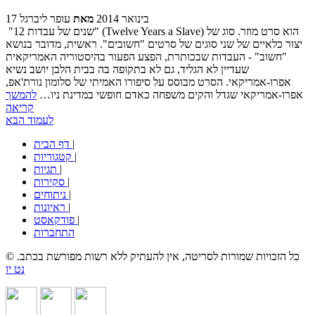
17 בינואר 2014
מאת
עופר ליברגל
"12 שנים של עבדות" (Twelve Years a Slave) הוא סרט מוזר. סוג של
יצור כלאיים של שני סוגים של סרטים "חשובים". ראשית, מדובר בנושא
"חשוב" - העבדות שבכותרת, הפצע הפעור בהיסטוריה האמריקאית
שעדיין לא הגליד, גם לא בתקופה בה בבית הלבן יושב נשיא
אפרו-אמריקאי. הסרט מבוסס על סיפורו האמיתי של סלומון נורת'אפ,
אפרו-אמריקאי שגדל והקים משפחה כאדם חופשי במדינת ניו…
להמשך
קריאה
לעמוד הבא
|
דף הבית
|
קטגוריות
|
תגיות
|
סקירות
|
ניתוחים
|
ראיונות
|
פודקאסט
התחברות
© כל הזכויות שמורות לסריטה, אין להעתיק ללא רשות מפורשת בכתב.
נט יו