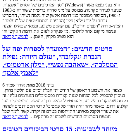
סך המרכיבים של הסרט "אלמנות" (Widows) הוא בפני עצמו משהו
שנועד לעורר סקרנות. מבוסס על מיני סדרה בריטית ששודרה ב-1983
ו-1985, הסיפור ממוסגר כמ"דרמת אקשן שוד-נקמה נשית", התסריט
נכתב על ידי ג'יליאן פלין (הסופרת והתסריטאית של "נעלמת"
והמיני-סדרה "חפצים חדים"), עם קאסט משוגע, ובמאי שכאילו הוצנח
פנימה מיקום אחר לחלוטין. מי שנקרא לנווט את דרמת האקשן הזו
הוא סטיב מקווין, האמן…
להמשך קריאה
סרטים חדשים: ״המועדון לספרות יפה של
הגברת ינקלובה״, ״עולם היורה: נפילת
הממלכה״, ״שאהבה נפשי״, ״מלון ארטמיס״,
״לאמץ אלמן״
6 ביוני 2018
מאת
אורון שמיר
כצפוי, את השבוע הראשון של חודש יוני הבלוג יסיים עם הלשון בחוץ,
בניסיון להספיק לכל הפחות לגעת קצרות בפסטיבלים הנערמים עלינו. זה
כל מה שעסקנו בו השבוע, מהפסטיבל הגאה דרך הנעשה בסינמטקים ועד
קולנוע דרום, כאשר מחר יהיה תורו של פסטיבל סרטי הסטודנטים לפתוח
את שעריו ולקבל מאיתנו התייחסות בטרם זה יקרה. קשה לומר שכל
חמשת הסרטים החדשים לשבוע זה מרתקים…
להמשך קריאה
מיוחד לשבועות: 15 סרטי הביכורים הטובים