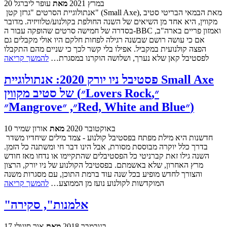
20 במרץ 2021
מאת
עופר ליברגל
אנתולוגיית הסרטים "גרזן קטן" (Small Axe), מאת הבמאי הבריטי סטיב
מקווין, היא אחד מן השיאים של השנה החולפת בקולנוע/טלוויזיה. מדובר
בסדרה של חמישה סרטים שהופקה עבור ה-BBC ואמזון פריים בארה"ב,
אם כי עושה רושם שבשנה רגילה לפחות חלקם היו אולי מקבלים גם
הפצה קולנועית במקביל. אפילו בלי קשר לכך כי שניים מהם התקבלו
לפסטיבל קאן שלא נערך, ושלושה הוקרנו במסגרת…
להמשך קריאה
פסטיבל ניו יורק 2020: אנתולוגיית Small Axe
של סטיב מקווין (״Lovers Rock״,
״Mangrove״, ״Red, White and Blue״)
10 באוקטובר 2020
מאת
אורון שמיר
חדשנות היא מילת מפתח בפסטיבל קולנוע - צמד מילים שיחדיו משדר
בדרך כלל יוקרה מבוססת מסורת, אבל הינו דבר חי ומשתנה כל הזמן.
השנה גילו זאת קברניטי כל הפסטיבלים שהתקיימו או נדחו מאז חודש
מרץ האחרון, שלא באשמתם. בפסטיבל הקולנוע של ניו יורק, הרצון
והצורך לחדש מופיע בכל שנה עוד ברמת התוכן, עם מסגרות משנה
המוקדשות לקולנוע נועז מן הממוצע…
להמשך קריאה
"אלמנות", סקירה
17 בנובמבר 2018
מאת
אור סיגולי