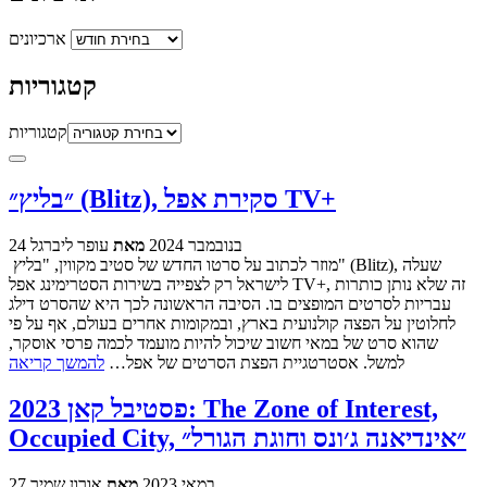
ארכיונים
קטגוריות
קטגוריות
״בליץ״ (Blitz), סקירת אפל TV+
24 בנובמבר 2024
מאת
עופר ליברגל
מוזר לכתוב על סרטו החדש של סטיב מקווין, "בליץ" (Blitz), שעלה
לישראל רק לצפייה בשירות הסטרימינג אפל TV+, זה שלא נותן כותרות
עבריות לסרטים המופצים בו. הסיבה הראשונה לכך היא שהסרט דילג
לחלוטין על הפצה קולנועית בארץ, ובמקומות אחרים בעולם, אף על פי
שהוא סרט של במאי חשוב שיכול להיות מועמד לכמה פרסי אוסקר,
למשל. אסטרטגיית הפצת הסרטים של אפל…
להמשך קריאה
פסטיבל קאן 2023: The Zone of Interest,
Occupied City, ״אינדיאנה ג׳ונס וחוגת הגורל״
27 במאי 2023
מאת
אורון שמיר