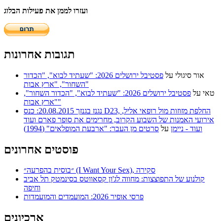
ועזרו לממן את פעילות הבלוג
תגובות אחרונות
אור סיגולי
על
פסטיבל ירושלים 2026: "שעתיד לבוא", "הכדור
השחור", "ארץ אבות"
טאי
על
פסטיבל ירושלים 2026: "שעתיד לבוא", "הכדור השחור",
"ארץ אבות"
נגנז בגנזך 20.08.2015: כנס D23, החלפת מזוזות מול רופאי אליל,
אירועי האמנות של השבוע הקרוב, מחרימים את סופר פארם ועוד
ועוד - ניימן
על
סרטים מן העבר: "ארבעת המופלאים" (1994)
פוסטים אחרונים
״בוסית בהפרעה״ (I Want Your Sex), סקירה
קולנוע של התפוצצות: מחווה לג'ון קסאווטס בסינמטק תל אביב
וחיפה
פרסי אופיר 2026: המועמדים והמועמדות
ארכיונים