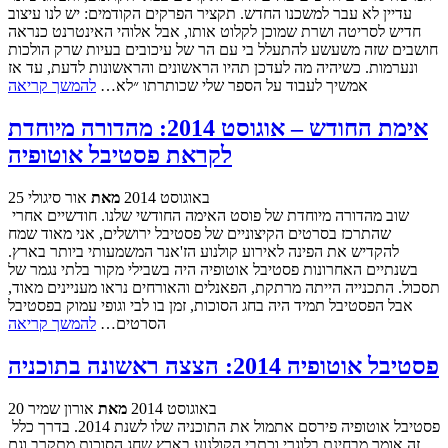
עדיין לא עבר למשכנו החדש. תקציר הפרקים הקודמים: יש לנו עיצוב
חדיש לסריטה ושרת שמוכן לקלוט אותו, אבל אלוהי האינטרנט כנראה
חושבים שזה משעשע להתעלל בי עם הר של עיכובים בעיות שרק הולכות
ונערמות. כשיהיה מה לעדכן תהיו הראשונים והראשונות לדעת, עד אז
אמשיך לעבוד על הספר שלי שכותרתו ״לא…
להמשך קריאה
אימת החודש – אוגוסט 2014: מהדורה מיוחדת
לקראת פסטיבל אוטופיה
25 באוגוסט 2014
מאת
אור סיגולי
שוב מהדורה מיוחדת של פוסט האימה החודשי שלנו. חודשיים אחרי
שהתרכז בסרטים הקיצוניים של פסטיבל ירושלים, אני מאוד שמח
להקדיש את הפינה לאירוע קולנוע הז'אנר המשמעותי ביותר בארץ.
בשנתיים האחרונות פסטיבל אוטופיה היה בשבילי מקור בלתי נגמר של
תסכול. התכנייה הייתה מרתקת, הפאנלים והאורחים נראו מעניינים מאוד,
אבל הפסטיבל תמיד היה בחג הסוכות, זמן בו לבי וגופי עמוק בפסטיבל
הסרטים…
להמשך קריאה
פסטיבל אוטופיה 2014: הצצה ראשונה בתוכניה
20 באוגוסט 2014
מאת
אורון שמיר
פסטיבל אוטופיה פירסם אתמול את התוכניה שלו לשנת 2014. בדרך כלל
זה אומר מבחינת בלוגרי וכתבי הקולנוע בארץ שחג הסוכות מתקרב וגם