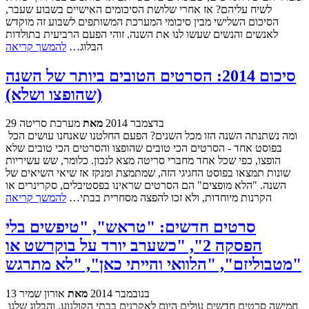
לשיח עליהם? אז אחרי שלושת הסיכומים האישיים בשבוע שעבר,
הסיכום השלישי מבין סיכומי המערכת המשותפים לשבוע זה מוקדש
לאנשים והנשים שעשו לנו את השנה. זוהי הפעם הרביעית בתולדות
הבלוג…
להמשך קריאה
סיכום 2014: הסרטים הטובים ביותר של השנה
(שהופצו ושלא)
29 בדצמבר 2014
מאת
מערכת סריטה
ומה נשתנתה השנה הזו מכל השנים? הפעם החלטנו שאנחנו עושים הכל
בפוסט אחד - הסרטים הכי טובים שהופצו והסרטים הכי טובים שלא
הופצו, כפי שכל אחד מחברי סריטה מצא לנכון. כלומר, שש עשיריות
שונות תמצאו בפוסט החגיגי הזה, שמתמצת ומנקז אז שיאי השיאים של
השנה. "הלא מופצים" הם הסרטים שראינו בפסטיבלים, סקרינרים או
הקרנות מיוחדות, ולא זכו להפצה מסחרית בבתי…
להמשך קריאה
סרטים חדשים: "טראש", "טיפשים בלי
הפסקה 2", "כשערב יורד על בוקרשט או
מטבוליזם", "הלוואי והייתי כאן", "לא מתרגש"
13 בנובמבר 2014
מאת
אורון שמיר
חמישה סרטים חדשים עולים היום לאקרנים בבתי הקולנוע, והבלוג שלנו