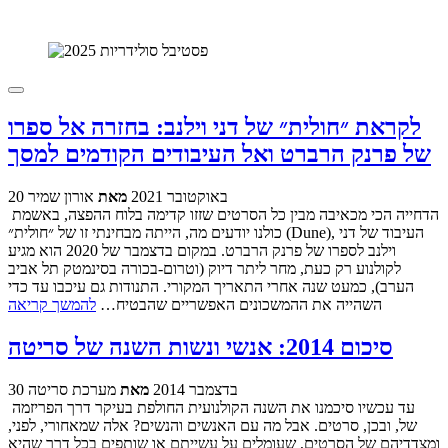
לקראת ״חולית״ של דני וילנב: בחזרה אל ספרו
של פרנק הרברט ואל העיבודים הקודמים למסך
20 באוקטובר 2021
מאת
אורון שמיר
הדחייה הכי מכאיבה מבין כל הסרטים שזזו קדימה בלוח ההפצה, באשמת
כולנו יודעים מה, הייתה מבחינתי זו של ״חולית״ (Dune), העיבוד של דני
וילנב לספרו של פרנק הרברט. במקום בדצמבר של 2020 הוא מגיע
לקולנוע רק כעת, מחר ליתר דיוק (וטרום-בכורה בסינמטק תל אביב
הערב), כמעט שנה אחרי התאריך המקורי. התנודות גם עיכבו עד כדי
השהייה את ההמשכונים האפשריים שהבטיח…
להמשך קריאה
סיכום 2014: אנשי ונשות השנה של סריטה
30 בדצמבר 2014
מאת
מערכת סריטה
עד עכשיו סיכמנו את השנה הקולנועית החולפת בעיקר דרך הפריזמה
של, ובכן, סרטים. אבל מה עם האנשים והנשים? אלה שמאחורי, לפני,
ומצדדיהם של הסרטים, שעומלים על עשייתם או שותפים בכל דרך שהיא