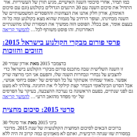
כמו תמיד, אחרי סיכומי השנה האישיים, מגיע תורן של העשיריות. אור
התחיל את סיכום השנה עם 20 הרגעים הגדולים בקולנוע (וגם עם סיכום
האימה), אורון חלק אתנו את הנצחונות וההפסדים המשמעותיים של
השנה מבחינתו, ועופר הרחיב על מגמות שהוא מצא בקולנוע ומה כל זה
בעצם אומר, אם בכלל. הפוסט הזה ממשיך את המסורת שלנו מהשנתיים
האחרונות. זהו פוסט משותף לכל…
להמשך קריאה
פרסי פורום מבקרי הקולנוע בישראל 2015:
הזוכים והזוכות
20 בדצמבר 2015
מאת
אורון שמיר
זו השנה השלישית שבה מתכנס פורום מבקרי הקולנוע בישראל כדי
להצביע על נבחרי ונבחרות השנה שלו, והפעם אני הכי מרוצה שרק
אפשר. מאוד שמחתי אשתקד על כל הפרסים של ״אפס ביחסי אנוש״,
אבל הסרט הבינלאומי הנבחר קצת קילקל לי את החגיגה. צהלתי לא מעט
גם לפני שנתיים, בפעם הראשונה בו נערכה ההצבעה, בעיקר על הפרסים
של ״מי מפחד מהזאב הרע״…
להמשך קריאה
סרטי 2015: סיכום מחצית
30 ביוני 2015
מאת
אור סיגולי
ברוכים הבאים לסיכום המחצית הקולנועית של שנת 2015. מדובר
במסורת שזו שנתה הרביעית, ואתם לא מאמינים כמה קרוב זה היה ללא