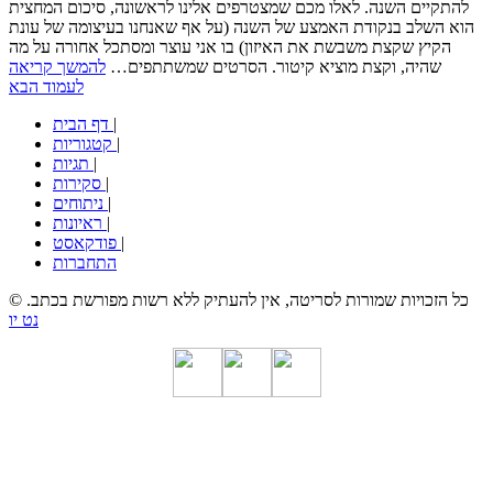
להתקיים השנה. לאלו מכם שמצטרפים אלינו לראשונה, סיכום המחצית
הוא השלב בנקודת האמצע של השנה (על אף שאנחנו בעיצומה של עונת
הקיץ שקצת משבשת את האיזון) בו אני עוצר ומסתכל אחורה על מה
שהיה, וקצת מוציא קיטור. הסרטים שמשתתפים…
להמשך קריאה
לעמוד הבא
|
דף הבית
|
קטגוריות
|
תגיות
|
סקירות
|
ניתוחים
|
ראיונות
|
פודקאסט
התחברות
© כל הזכויות שמורות לסריטה, אין להעתיק ללא רשות מפורשת בכתב.
נט יו