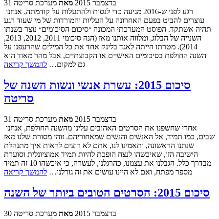
31 בדצמבר 2015
מאת
מערכת סריטה
רגע לפני ש-2016 מגיעה כדי לנסות ולהתעלות על קודמתה, אנחנו
עוצרים להביט בפעם האחרונה על העליות והמורדות של מי שעוד רגע
תהיה אשתקד. הפוסט המערכתי המכונה ״סיכום הסיכומים״ נוצר בשנתו
השנייה של הבלוג, ומלווה אותנו מאז (הנה סיכומי 2011, 2012, 2013,
2014). מטרתו הייתה לאגד בלינק אחד את כל המילים שהרעפנו על
השנה החולפת בסיכומים האישיים או הקבוצתיים, אבל מהר מאוד הוא
גם למקום…
להמשך קריאה
סיכום 2015: עשרת אנשי ונשות השנה של
סריטה
31 בדצמבר 2015
מאת
מערכת סריטה
אחרי שחשפנו את הסרטים האהובים עלינו מהשנה החולפת, אנחנו
שבים, כמו תמיד, אל האנשים והנשים שמאחוריהם. זוהי מסורת שלנו מאז
שנתנו הראשונה, ותאמינו לנו, אתם לא רוצים לראות איך מתנהלת
הישיבה הזו, שאיכשהו לנצח הופכת להיות תמיד אמוציונלית וסוערת
מבדרך כלל. הגבלנו את עצמנו, כהרגלנו, לעשרה, כי איכשהו 10 זה תמיד
מספר מפתח, ואם לא היינו עושים את זה גורלנו…
להמשך קריאה
סיכום 2015: הסרטים הטובים ביותר של השנה
30 בדצמבר 2015
מאת
מערכת סריטה