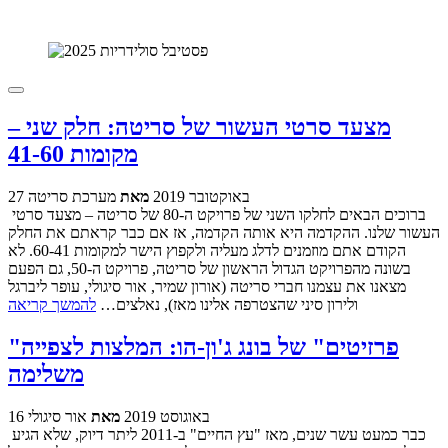
מצעד סרטי העשור של סריטה: חלק שני –
מקומות 41-60
27 באוקטובר 2019
מאת
מערכת סריטה
ברוכים הבאים לחלקו השני של פרויקט ה-80 של סריטה – מצעד סרטי
העשור שלנו. ההקדמה היא אותה הקדמה, אז אם כבר קראתם את החלק
הקודם אתם מוזמנים לדלג מעליה ולקפוץ הישר למקומות 60-41. לא
בשונה מהפרויקט הגדול הראשון של סריטה, פרויקט ה-50, גם הפעם
מצאנו את עצמנו חברי סריטה (אורון שמיר, אור סיגולי, עופר ליברגל
ולירון סיני שהצטרפה אלינו מאז), נאלצים…
להמשך קריאה
"פרזיטים" של בונג ג'ון-הו: המלצות לצפייה
משלימה
16 באוגוסט 2019
מאת
אור סיגולי
כבר כמעט עשר שנים, מאז "עץ החיים" ב-2011 ליתר דיוק, שלא הגיע