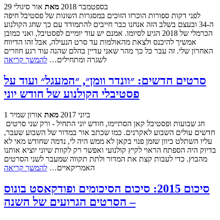
29 בספטמבר 2018
מאת
אור סיגולי
לפני דקות ספורות הוכרזו הזוכים במסגרות השונות של פסטיבל חיפה
ה-34 ובעצם בשלב הזה אנחנו כבר חייבים להתמודד עם כך שחג הקולנוע
הכרמלי של 2018 הגיע לסיומו. אמנם יש עוד יומיים לפסטיבל, ואני כמובן
אמשיך להיכנס ולצאת מהאולמות עד סרט הנעילה, אבל זהו הדיווח
האחרון שלי. זה עבר כל כך מהר שאני עדיין בהלם שהנה עוד רגע חוזרים
לשגרה ומתחילים…
להמשך קריאה
סרטים חדשים: ״וונדר וומן״, ״המעגל״ ועוד על
פסטיבלי הקולנוע של חודש יוני
1 ביוני 2017
מאת
אורון שמיר
חג שבועות ופסטיבל קאן הסתיימו, חודש יוני התחיל - ורק שני סרטים
חדשים עולים השבוע לאקרנים. כמו שכתב אור במדור של השבוע שעבר,
עליו השתלט כיוון שזמן פנוי בקאן לא ממש היה לי, נדמה שחודש מאי לא
בדיוק היה הספתח הראוי לקיץ קולנועי ואפשר רק לקוות שיוני יוציא אותנו
מהבוץ. כדי לעבות קצת את המדור ולתת תקווה שמעבר לשני הסרטים
האמריקאיים…
להמשך קריאה
סיכום 2015: סיכום הסיכומים ופודקאסט בונוס
– הסרטים הגרועים של השנה