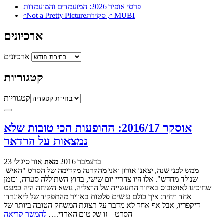
פרסי אופיר 2026: המועמדים והמועמדות
״Not a Pretty Picture״, סקירת MUBI
ארכיונים
ארכיונים
קטגוריות
קטגוריות
אוסקר 2016/17: ההופעות הכי טובות שלא
נמצאות על הרדאר
23 בדצמבר 2016
מאת
אור סיגולי
ממש לפני שנה, יצאנו אורון ואני מהקרנה מקדימה של הסרט "האיש
שנולד מחדש". אלו היו צהריי יום שישי, בחוץ השתוללה סערה, ובזמן
שחיכינו לאוטובוס באיזור התעשייה של הרצליה, נושא השיחה היה כמעט
אחד ויחיד: איך כולם עושים סלטות באוויר מהתפקיד של ליאונרדו
דיקפריו, אבל אף אחד לא מדבר על תצוגת המשחק הטובה ביותר של
הסרט – זו של טום הארדי.…
להמשך קריאה