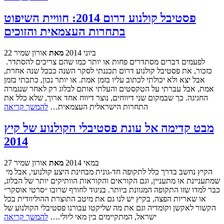
פסטיבל קולנוע דרום 2014: חוויית השיפוט
בתחרות העצמאית והזוכים
22 ביוני 2014
מאת
אורון שמיר
לפעמים דברים מסתדרים פחות או יותר כמו שהם צריכים להסתדר.
כזכור, את פסטיבל קולנוע דרום תכננתי לסקר השנה כבכל שנה אחרת,
אבל יצא ולא יכולתי לכתוב עליו בזמן אמת. או יותר נכון, כתבתי בזמן
אמת, אבל עברתי על הטקסטים והעלתי אותם לבלוג רק לאחר שנגמרה
החגיגה. כך שבמקום שני דיווחים, נוצר דיווח אחד ארוך, שלא כלל את
התחרות הישראלית העצמאית…
להמשך קריאה
מבט קדימה אל עונת פסטיבלי הקולנוע של קיץ
2014
27 במאי 2014
מאת
אורון שמיר
הקיץ נחשב בדרך כלל לתקופה חד-גונית מבחינת היצע קולנועי, אבל מי
שמתעניינת או מתעניין, וגם הקוראים והקוראות הוותיקים יותר של הבלוג,
כבר למדו שזו התקופה המגוונת ביותר. בניגוד לחורף שרובו ״סרטי אוסקר״
או שאריות הפצה, בקיץ יש לנו גם את מיטב התוצרת ההוליוודית בכל
הקשור לאקשן וקומדיה וגם את מה שליקטו עבורנו פסטיבלי הקולנוע של
ישראל, המתקיימים בין מאי ליולי.…
להמשך קריאה