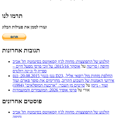
תרמו לנו
ועזרו לממן את פעילות הבלוג
תגובות אחרונות
קולנוע של התפוצצות: מחווה לג'ון קסאווטס בסינמטק תל אביב
וחיפה | סריטה
על
אוסקר 2015/16: על זוכי פרסי מפעל חיים –
ספייק לי וג׳ינה רולנדס
נגנז בגנזך 20.08.2015: כנס D23, החלפת מזוזות מול רופאי אליל,
אירועי האמנות של השבוע הקרוב, מחרימים את סופר פארם ועוד
ועוד - ניימן
על
סרטים מן העבר: "ארבעת המופלאים" (1994)
אורי
על
פרסי אופיר 2026: המועמדים והמועמדות
פוסטים אחרונים
קולנוע של התפוצצות: מחווה לג'ון קסאווטס בסינמטק תל אביב
וחיפה