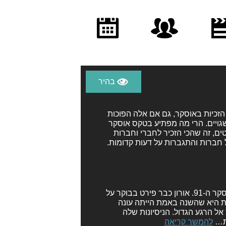
ורים
תמיכה
לוח
יקטים
ושת״פים
אירועים
הזכיות באוסקר, גם אם אלה הפוכות
גויים. הרי מה מפתיע בטקס אוסקר
ים, זה שהכי הזכיר לחברי וחברות
 חברות והתגברות על דעות קדומות.
כבר חצי שנה אנחנו מתכוננים לרגע הזה, והנה הוא מגיע - טקס האוסקר ה-91. אורון כבר פירט בבוקר על
ת היא שהשנה באמת הייתה עונה
ל הרגע הגדול. הניסיונות שלה
ות…
להמשך קריאה