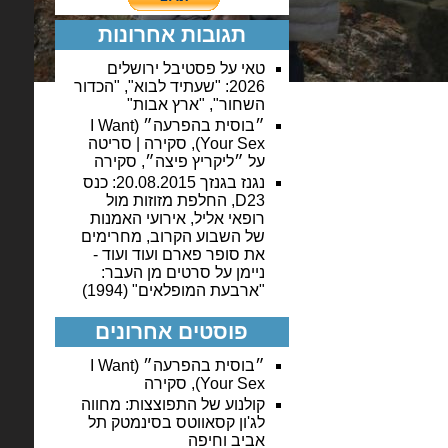
תגובות אחרונות
טאי
על
פסטיבל ירושלים
2026: "שעתיד לבוא", "הכדור
השחור", "ארץ אבות"
״בוסית בהפרעה״ (I Want
Your Sex), סקירה | סריטה
על
״ליקריץ פיצה״, סקירה
נגנז בגנזך 20.08.2015: כנס
D23, החלפת מזוזות מול
רופאי אליל, אירועי האמנות
של השבוע הקרוב, מחרימים
את סופר פארם ועוד ועוד -
ניימן
על
סרטים מן העבר:
"ארבעת המופלאים" (1994)
פוסטים אחרונים
״בוסית בהפרעה״ (I Want
Your Sex), סקירה
קולנוע של התפוצצות: מחווה
לג'ון קסאווטס בסינמטק תל
אביב וחיפה