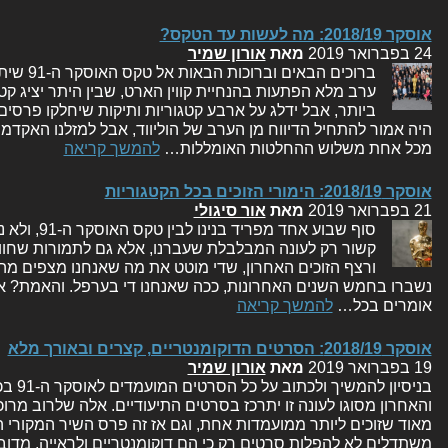
אוסקר 2018/19: מה לעשות עד הטקס?
24 בפברואר 2019
מאת
אורון שמיר
ברוכים הבא
ערב מלא הפתעות בהנחיית קווין הארט, שבין היתר יציג ק
ביותר, אבל ידלג על ארבע קטגוריות ותיקות שיחלקו פרסים
היה אמור להתחיל הדיווח מן הערב של הוליווד, אבל למזלנו האקד
מכל אחת משלוש ההחלטות האומללות…
להמשך קריאה
אוסקר 2018/19: הימורי הזוכים בכל הקטגוריות
21 בפברואר 2019
מאת
אור סיגולי
סוף שבוע אחד 
קשור רק לעונה המבלבלת שעברנו, אלא גם לתמורות שחו
ורצף הזוכים האחרון, שדי מוטט את מה שאנחנו מצפים מ
נשברו בחמש השנים האחרונות, ככה שאנחנו די בערפל. והאמת? אין
אומרים בכל…
להמשך קריאה
אוסקר 2018/19: הסרטים הדוקומנטריים, קצרים ובאורך מלא
19 בפברואר 2019
מאת
אורון שמיר
בניסיון
והאחרון מסוגו לעונה זו יתרכז בסרטים התיעודיים. אלה שלרוב מרוכז
מאוד שזוכים ליותר ממועמדות אחת, וגם אז זה פרס השיר המקורי ה
משתדלים לא להפלות סרטים רק כי הם דוקומנטריים ולראייה, מדו