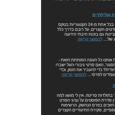
בשבוע הבא בשעה הזו כבר ייפתרו התעלומות ונדע כולנו את הזוכים בכל אחת מ-24 הקטגוריות בטקס
של הסרטים הקצרים, על רובם בדרך כלל
יינות גם בזכות חיבתי הידועה
וע של…
להמשך קריאה
א סוף לשאלות המלוות אותנו כל העונה המותחת הזאת -
סגור, האם סרטי גיבורי-העל ישברו
ודית? כדי להעביר את הזמן, וכדי
מועמדים לפרסי…
להמשך קריאה
ת המסוקרת ביותר בתולדות סריטה. אין לי מושג למה
בין סדרת הפוסטים על נציגי הסרט
 הזוכים בפרס הנחשק, הרשימות
ופיים, סקירת התיעודיים הקצרים