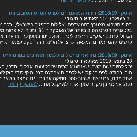
אוסקר 2018/19: דירוג המועמדים לפרס הסרט הטוב ביותר
31 בינואר 2019
מאת
אור סיגולי
בסוף השבוע מצטרף "המועדפת" אל לוח ההפצה הישראלי, ובכך מ
בקטגורית הסרט הטוב ביותר של האו
הגדול, לרובם יש קייס די יציב לזכייה, וכולם יטו באופן כזה או אחר
לרשימת המועמדים המלאה, לחצו על הלינק הזה הטקס עצמו יתקיים ב-
אוסקר 2018/19: מה אנחנו יכולים ללמוד מהזוכים בפרס איגוד השחקנים?
28 בינואר 2019
מאת
אור סיגולי
הזה, כחודש לפני הטקס, יש ללפחות ארבעה סרטים קייס די חזק לז
אחד מהם, אם ינצח, ישבור סטטיסטיקה אחרת. וגם המצב בשאר הקט
ככה. אני כמובן מקווה שאף אחד לא יקבל את…
להמשך קריאה