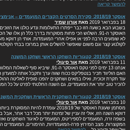
להמשך קריאה
אוסקר 2018/19: סקירת הסרטים הקצרים המועמדים – אנימציה ועלילתיים
18 בפברואר 2019
מאת
אורון שמיר
האוסקר ה-91. השלוש הכי פחות מסוקרות בדרך כלל הן אלו 
לא שומעים הרבה לפני או אפילו אחרי המועמדות. אותי הן דווקא מענ
לקולנוע קצר וגם משום שאפשר להשלים אותן במרוכז בבתי הקולנ
אוסקר 2018/19: קטגוריות השחקן הראשי ושחקן המשנה
11 בפברואר 2019
מאת
אור סיגולי
אנחנו 13 ימים לפני טקס האוסקר ה-91, שיבי
האם הוליווד תכיר בנטפליקס ככוח שווה ערך ותקבל אותה למועדון ה
עוד תקרת זכוכית, ואילו במאים ושחקנים יהפכו סופית לאליטה ההוליו
להכיר טוב יותר את המועמדים, גם השנה החלטתי לפרט על כל ה
אוסקר 2018/19: קטגוריות השחקנית הראשית ושחקנית המשנה
10 בפברואר 2019
מאת
אור סיגולי
מסתמן שעונת האוסקר של 2018/19 עומדת להיו
דווקא השנה הזו, אולי זה עניין של זמינות יותר מכל דבר אחר, אבל 
בשפה זרה, המועמדים לספיריטס, המועמדים לאיגוד השחקנים ואז
המקוצרות, מצב המירוץ פרה-המועמדויות, ההימורים, המועמדים הס
של עופר ודירוג כל…
להמשך קריאה