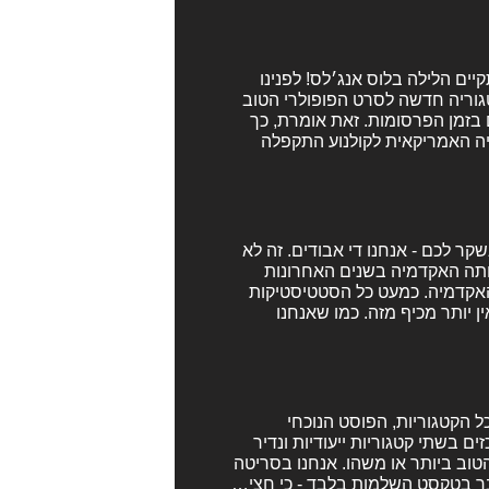
ים וברוכות הבאות אל טקס האוסקר ה-91 שיתקיים הלילה בלוס אנג׳לס! לפנינו
טגוריה חדשה לסרט הפופולרי הטוב
 בזמן הפרסומות. זאת אומרת, כך
מיה האמריקאית לקולנוע התקפלה
מפריד בנינו לבין טקס האוסקר ה-91, ולא נשקר לכם - אנחנו די אבודים. זה לא
ותה האקדמיה בשנים האחרונות
האקדמיה. כמעט כל הסטטיסטיקות
 יותר מכיף מזה. כמו שאנחנו
 להמשיך ולכתוב על כל הסרטים המועמדים לאוסקר ה-91 בכל הקטגוריות, הפוסט הנוכחי
ים בשתי קטגוריות ייעודיות ונדיר
טוב ביותר או משהו. אנחנו בסריטה
בר בטקסט השלמות בלבד - כי חצי…