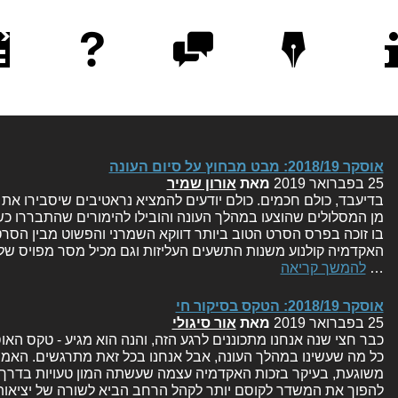
דות
כותבים
יצירת קשר
שאלות
מד
לדות
וכותבות
נפוצות
ופרו
אוסקר 2018/19: מבט מבחוץ על סיום העונה
25 בפברואר 2019
מאת
אורון שמיר
בדיעבד, כולם חכמים. כולם יודעים להמציא נראטיבים שיסבירו את 
מן המסלולים שהוצעו במהלך העונה והובילו להימורים שהתבררו כש
בו זוכה בפרס הסרט הטוב ביותר דווקא השמרני והפשוט מבין הסרט
האקדמיה קולנוע משנות התשעים העליזות וגם מכיל מסר מפויס של
…
להמשך קריאה
אוסקר 2018/19: הטקס בסיקור חי
25 בפברואר 2019
מאת
אור סיגולי
כל מה שעשינו במהלך העונה, אבל אנחנו בכל זאת מתרגשים. האמ
משוגעת, בעיקר בזכות האקדמיה עצמה שעשתה המון טעויות בדרך א
להפוך את המשדר לקוסם יותר לקהל הרחב הביא לשורה של יציא