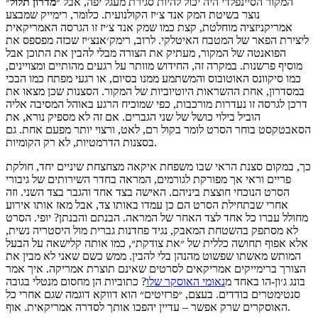
המקור הסיינפלדי היה יכול להיות סגירת מעגל יפה, אבל ״
מדרון תלול
״
נוצר בשיטת המק אנד צ׳יז הקולנועית. כלומר, רימייק שמבצע
אמריקניזציה מוחלטת, קצת כמו שמק אנד צ׳יז זו הגרסה האמריקאית
ליצירת הפאר של המטבח האיטלקי. לרוב, רימק׳אנצ׳יז שכזה מפספס את
הפואנטה של המקור, מעתיק את הצורה מבלי להבין את התוכן אבל
מוסיף פרשנות. במקרה זה, החידוש מוותר על רגעים מהותיים ומצויינים,
כמו סיקוונס האוטובוס והמשתמע ממנו בסיום, או רגעי מפתח כמו הבכי
במסדרון, אחת ההשראות היוטיוביות של המקור. הסצנות שכן מצאו את
דרכן לגרסה זו נעדרות מורכבות, כפי שמוכיח הרגע באוהל המסיבה אליה
הוביל בילוי כושל של שני הגברים. אם זה לא מספיק נורא, את
הסאבטקסט בוחר הסרט לומר בקול רם, לאט, ורצוי יותר מפעם אחת. גם
בסצנות הדרמטיות, לא רק הקומיות.
כך, במקום סצנת הראי שבו משפחת איקאה מצחצחת שיניים יחד, חולקת
פריים וראי אך מפורקת לגורמים, המראה בחדר השירותים של גיבורי
הסרט הנוכחי חוצצת ביניהם. האישה בצד אחד והגבר בצד השני. וזה
אחרי שבתחילת הסרט הם כן עמדו באותו צד, אבל מאז אותו אירוע
מחולל עברו כל אחד לצד האחר של המראה. הבנתם והבנתן? יופי. הסרט
לא מסתפק בהשטחת המאבק, נגיד פחדנות גברית מול היסטריה נשית,
אלא אפוף תחושה כללית של ״את צודקת״, כמו אותה קלישאה על הבעל
המותש מאשתו שפשוט מהנהן בלי להבין. ממש כשם שאני לא מבין את
הצורך ברימייקים אמריקאים לסרטים שאינם תוצרת אמריקה. איך אמר
בונג ג׳ון-הו באחד מ
נאומי האוסקר שלו
? כתוביות הן מחסום מנטלי בגובה
סנטימטרים בודדים. בעצם, ״פרזיטים״ הוא דווקא דוגמה שגם אחרי כל
האוסקרים שרק אפשר – עדיין יהפכו אותך לסדרה אמריקאית. אוף.