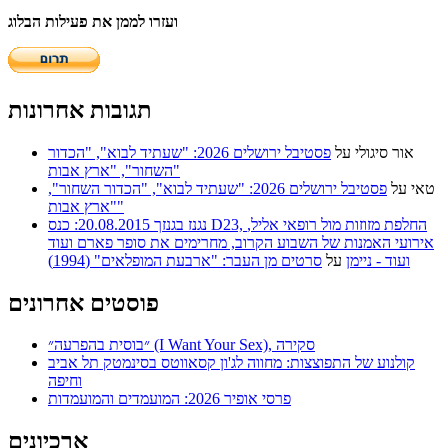
ועזרו לממן את פעילות הבלוג
תגובות אחרונות
אור סיגולי
על
פסטיבל ירושלים 2026: "שעתיד לבוא", "הכדור
השחור", "ארץ אבות"
טאי
על
פסטיבל ירושלים 2026: "שעתיד לבוא", "הכדור השחור",
"ארץ אבות"
נגנז בגנזך 20.08.2015: כנס D23, החלפת מזוזות מול רופאי אליל,
אירועי האמנות של השבוע הקרוב, מחרימים את סופר פארם ועוד
ועוד - ניימן
על
סרטים מן העבר: "ארבעת המופלאים" (1994)
פוסטים אחרונים
״בוסית בהפרעה״ (I Want Your Sex), סקירה
קולנוע של התפוצצות: מחווה לג'ון קסאווטס בסינמטק תל אביב
וחיפה
פרסי אופיר 2026: המועמדים והמועמדות
ארכיונים