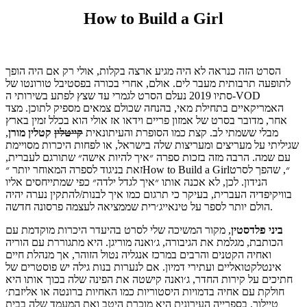
How to Build a Girl
הסרט הזה כנראה לא היה מגיע ארצה בקלות, אולי רק אם היה הופך
לתופעה תרבותית מעבר לים. אולם, אחרי בכורה בפסטיבל טורונטו של
סתיו 2019 נעלם הסרט לגמרי עד שצץ לפתע בשירותי ה-VOD
האמריקאיים בתחילת מאי, בהנחה שכולם צמאים מספיק לתוכן. מצד
אחר, מדובר בסרט של אמזון פריים וידאו אז אולי הוא בכלל זמין בארץ
מבלי ששמתי לב. קצת כמו הסופרת והעיתונאית
קייטלין
קטלין מורן
,
שגיליתי על מעריצים ומעריצות שלה בישראל, או לפחות היכרות מסויימת
עם שמה. הרבה מזה בזכות ספרה ״איך להיות אישה״ שתורגם לעברית,
זאת בניגוד לספרה המאוחר יותר ״How to Build a Girl״, שהפך לסרט
הנידון. לכן, לא אכנה אותו ״איך לגדל ילדה״ כפי שמתייחסים אליו
בוויקיפדיה העברית, בעיקר כי תרגום כמו איך לבנות/להתקין נערה יהיה
הולם יותר לספר על טינאייג׳רית שממציאה לעצמה פרסונה חדשה.
ביני פלדסטין
, מקור המשיכה שלי לסרט בהיעדר היכרות מוקדמת עם
הכותבת, מגלמת את הגיבורה, ג׳ואנה מוריגן. היא מתגוררת עם הוריה
ואחיה הקטנים והרבים במרכז אנגליה נטול הזוהר, אך מנהלת חיים
אינטלקטואליים ועתירי דמיון. אם לנערות בנות גילה יש פוסטרים של
חתיכים על קירות החדר, ג׳ואנה קישטה את הפינה שלה בכוך אותו היא
חולקת עם אחיה בדמויות היסטוריות כמו האחיות ברונטה או אליזבת׳
טיילור. בספרייה העירונית היא מוכרת היטב ואת המעמד שלה בבית