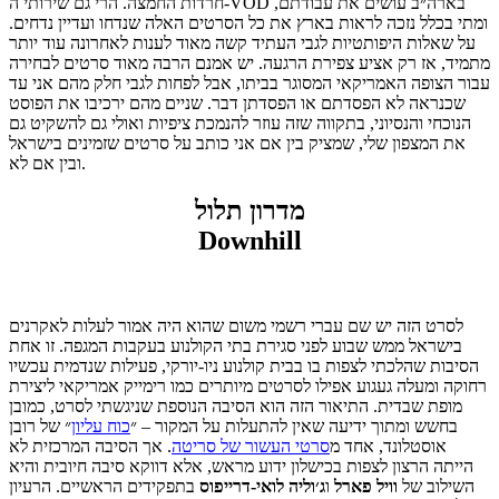
חרדות החמצה. הרי גם שירותי ה-VOD בארה״ב עושים את עבודתם,
ומתי בכלל נזכה לראות בארץ את כל הסרטים האלה שנדחו ועדיין נדחים.
על שאלות היפותטיות לגבי העתיד קשה מאוד לענות לאחרונה עוד יותר
מתמיד, אז רק אציע צפירת הרגעה. יש אמנם הרבה מאוד סרטים לבחירה
עבור הצופה האמריקאי המסוגר בביתו, אבל לפחות לגבי חלק מהם אני עד
שכנראה לא הפסדתם או הפסדתן דבר. שניים מהם ירכיבו את הפוסט
הנוכחי והנסיוני, בתקווה שזה עוזר להנמכת ציפיות ואולי גם להשקיט גם
את המצפון שלי, שמציק בין אם אני כותב על סרטים שזמינים בישראל
ובין אם לא.
מדרון תלול
Downhill
לסרט הזה יש שם עברי רשמי משום שהוא היה אמור לעלות לאקרנים
בישראל ממש שבוע לפני סגירת בתי הקולנוע בעקבות המגפה. זו אחת
הסיבות שהלכתי לצפות בו בבית קולנוע ניו-יורקי, פעילות שנדמית עכשיו
רחוקה ומעלה געגוע אפילו לסרטים מיותרים כמו רימייק אמריקאי ליצירת
מופת שבדית. התיאור הזה הוא הסיבה הנוספת שניגשתי לסרט, כמובן
בחשש ומתוך ידיעה שאין להתעלות על המקור – ״
כוח עליון
״ של רובן
אוסטלונד, אחד מ
סרטי העשור של סריטה
. אך הסיבה המרכזית לא
הייתה הרצון לצפות בכישלון ידוע מראש, אלא דווקא סיבה חיובית והיא
השילוב של
וויל פארל
ו
ג׳וליה לואי-דרייפוס
בתפקידים הראשיים. הרעיון