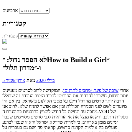
ארכיונים
קטגוריות
קטגוריות
לא הפסד גדול: ״How to Build a Girl״
ו-״מדרון תלול״
5 ביולי 2020
מאת
אורון שמיר
אחרי
שובה של פינת ״מחכים לתרגום״
, המוקדשת לרוב לסרטים מעניינים
יותר ופחות, חשבתי להרחיב את הפורמט לכבוד המצב הנוכחי. זה שבגללו
הרבה יותר סרטים מהרגיל דילגו על מסכי הקולנוע בישראל, בין אם היו
מיועדים לשם לפני הסגירה הכוללת ובין אם אפשר להניח שלא. לרוב אני
מחכה עד תחילת כל חודש להציץ בתוכניות בתוכניות ה-VOD של
ספקיות התוכן, ורק אז מנצל את אי הוודאות לגבי סרטים מסויימים שכבר
זמינים מזמן בארה״ב. כי למרות שדווקא ישראל היא זו שנכון לכרגע
פועלים בה אולמות הקרנת סרטים, קראתי פה ושם גם בעברית על