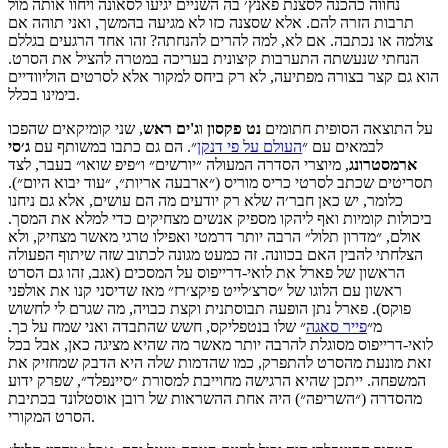
נחווה כהכנה לסצנת פאנץ׳ בה השניים יגיעו לסאונה ויחוו אותה מול
תרבות הזרה להם. אלא שסצנה כזו לא מגיעה בהמשך, ואני תוהה אם
צולמה או נכתבה. אם לא, למה להרים להנחתה? זהו אחד הרגעים בגללם
הנחתי שנעשתה התערבות קיצונית בעריכה במטרה להציל את הסרט.
הוא גם קצר בצורה מפתיעה, לא רק ביחס למקור אלא לסרטים הוליוודיים
בימינו בכלל.
על התוצאה הסופית חתומים
נט פקסון
ו
ג'ים ראש
, שני קומיקאים שהפכו
לבמאים עם ״
העולם על פי דנקן
״. הם גם כתבו במשותף עם
ג׳סי
ארמסטרונג
, מיוצרי הסדרה המעולה ״יורשים״ ו״פיפ שואו״ בעבר, לצד
תסריטים שכתב לסרטי כריס מוריס (״ארבעה אריות״, ״עוד יבוא היום״).
כלומר, יש כאן חבר׳ה שלא רק יודעים מה הם עושים, אלא גם ניחנו
ביכולות קומיות ואף ליהקו מספיק אנשים מצחיקים כדי למלא את המסך.
אולם, ״מדרון תלול״ הרבה יותר דרמטי ואפילו טרגי מאשר מצחיק, ולא
הצלחתי להבין האם בכוונה. זה כמעט מגונה לכתוב שזה שיתוף הפעולה
הראשון של פארל את לואי-דרייפוס על המסכים (אגב, זהו גם הסרט
ראשון עם הלוגו של ״סרצ׳לייט פיקצ׳רז״ מאז שדיסני קנו את אולפני
פוקס). פארל נתן הופעה תבוסתנית וקצת כבויה, מה שגרם לי לחשוש
מ״
פייר סאגה
״ שלו בנטפליקס, חשש שהתבדה ואני שמח על כך.
לואי-דרייפוס מסוגלת להרבה יותר מאשר מה שהיא מציגה כאן, אבל בכל
זאת מונעת מהסרט להתפרק, כמו שהדמות שלה היא הדבק שמחזיק את
המשפחה. ייתכן שהיא הרגישה מחוייבת למסורת ״סיינפלד״, שפרק ידוע
מהסדרה (״השריפה״) היה אחת ההשראות של רובן אוסטלונד בכתיבת
הסרט המקורי.