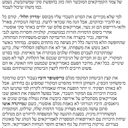
של צמד הקומיקאים המוכשר הזה כזוג בחופשת סקי שמשתבשת, נשמע
כמו משהו שיכול לעבוד.
למי שלא מכירים את הסרט השבדי עליו מבוסס ״
מדרון תלול
״, קודם כל
נא להכיר ובהקדם, אבל הנה מה שכדאי לדעת. בגרסה הנוכחית, פארל
ולואי-דרייפוס הם זוג נשוי, אמריקאים פלוס שני ילדים באתר סקי אוסטרי.
אחרי ביסוס הדמויות הזרות כמגושמות, קולניות וחסרות מושג לגבי
אירופה, נכיר בקצרה את הדינמיקה הפנים-משפחתית המתוחה,
שהחופשה הלא מרגיעה כלל רק מציפה בה מתחים נוספים. במיוחד כאשר
האב נוטש את משפחתו, אך לא את הטלפון הסלולרי שלו, ברגע
שמתקרבת לעברם מפולת שלגים מבוקרת אך מאיימת. כמו בסרט
המקורי, יש גם זוג חברים של הגיבורים שנכנס אל הקלחת, לצד לא מעט
שינויים. בכל זאת, מדובר הפעם באמריקאים שכמעט וחוו תאונה, אז הם
פשוט חייבים לדווח לקצין הביטחון שרגשותיהם נפגעו.
את קצין הביטחון המקומי מגלם
כריסטופר
היביו
(עבור רבים טורמונד
מ״משחקי הכס״), השחקן היחיד מהסרט המקורי שמופיע גם בחידוש. אבל
לא באותו תפקיד. זו יותר הופעת אורח שאמורה לקרוץ למי שהגיעו הנה
בזכות היכרות עם המקור השבדי, אבל בפועל חושפת את האופן שבו
אמריקאים מסתכלים על אירופה כיבשת אחת נטולת עמים שונים או
ניואנסים. היביו הנורווגי לא באמת מגלם אוסטרי, כשם ש
מירנדה אוטו
סתם עושה מבטא מצחיק עבור הדמות שלה, שרלוט, המקומית
המשוחררת מינית. בסצנת ההגעה של המשפחה לריזורט הם מנהלים
שיחת היכרות עם האירופאית המספרת לאמריקאים על הנוהג של סאונות
בעירום. נזרקות בדיחות על גוף האדם וחוסר הנוחות האמריקאי, והכל