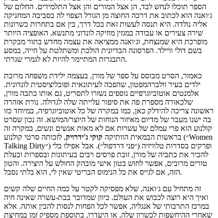
הספר תוכלו לנחש לבד, הן אצל המורים והן אצל התלמידים. החלום של
ג׳ואנה הוא לכתוב את דרכה החוצה מן הגורל הצפוי לה בסביבה המחניקה
אליה נולדה. היא תנסה לעשות זאת בכל דרך, בין אם בתחרות כשרונות
שירה צעירים או עבודה במגזין מוזיקה לונדוני מתנשא. האופציה היותר
מופרכת היא שמנצחת, וג׳ואנה ממציאה את עצמה מחדש בתור מבקרת
בשם דולי וויילד. הפרסונה הבדיונית הולכת ומשתלטת על חייה, במסע
התבגרות המתיימר להיות לא לגמרי שגרתי.
כאמור, הסרט מבוסס על ספר של מורן, בעצמה ילידת משפחה מרובת
ילדים בעיר וולברהמפטון, שהפכה לעיתונאית ופובליציסטית לונדונית.
אלמנטים אוטוביוגרפיים נוספים נשזרו לתסריט, גם אותו כתבה מורן,
שלכאורה מספרת פה את סיפור עלייתה שלה לגדולה. נורת אזהרה
ראשונה צריכה להידלק כאן, כמו במקרה של כל אוטוביוגרפיה, במיוחד כזו
בה ישנו מעבר של מדיום מאיזור הנוחות של היוצר/המושא. זה נכון שסרט
קולנוע הוא פרי עמלם של עשרות אם לא מאות אנשים ונשים, במקרה זה
בראשות הבמאית הוותיקה
קוקי
ג'ידרויק
, לזכותה סרטי קולנוע (״Women
Talking Dirty״) ופרקים בסדרות טלוויזיה (״פני דרדפול״). אבל אפילו בלי
להכיר את כתביה של מורן, זוכת פרסים רבים בעיתונות ובספרות ובעלת
טורים מרובים, אפשר לחוש בטון אישי מובהק החולש על היצירה. והטון
הזה, אם לגייס את כל הנימוס הבריטי שאין לי, הוא בלתי נסבל.
זה מתחיל עם ג׳ואנה, שלא מפסיקה לקטר על כמה החיים שלה קשים
ואיך היא רוצה לכבוש את העולם. כיוון שמדובר בבת-עשרה שאינה חיה
במרכז התרבותי של אנגליה, אפשר לכל הפחות לנסות להבין אותה. אלא
שאחרי ההיחשפות לכשרון שלה, או היעדרו, בתוספת מספיק זמן במחיצת