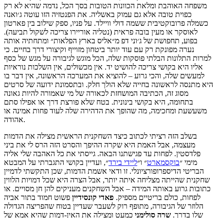
משפחה האוהבת ומלאת הכוונות הטובות בסך הכל, נדמה שהיא לא רק
כפוית טובה אלא גם עמוק באשליה. את הפנטזיה הזו עוטה ג׳ואנה
כשמלה פרובוקטיבית ששמה דולי וויילד. על פניו, ספק שילוב בין פארטון
לאוסקר או מעין בובה פראית (נטליה אוריירו צריכה לשקול תביעה).
בפוע, תחפושת של ג׳וני דפ מ״אליס בארץ הפלאות״ ומתחתיה אותה
נערה מפונקת רק עם עוד יותר ביטחון מזוייף וקיצורי דרך בחיים. כי
למרות התלונות הבלתי פוסקות שלה, הכל מוגש לגיבורה על מגש של כסף
אליו היא בקושי צריכה להושיט יד. אין מכשולים, אין השלכות נוראיות
למעשים שלה, והכי גרוע – להוציא את המערכה הראשונה, אין דבר בו
היא מתנסה לראשונה בחייה שלא הולך חלק. ובתסמונת ידועה של סרטים
מסוג זה, הכתיבה המושחזת לכאורה של מי שאמורה להיות גאונה
בתחומה, היא בקושי בינונית. בטח שלא פורצת דרך או אפילו סתם
משעשעת ומחכימה, מה שהופך את הדהירה שלה לעוד פחות אמינה או
אהודה.
בשלב הזה רציתי לכתוב כיצד השחקנית הראשית מצילה את הדמות
מעצמה, אבל האמת היא שקרה ההיפך והסרט הזה הרס לי את ביני
פלדסטין. לפחות עד פגישתנו הבאה. גייסתי את כל האהבה שלי אליה
מימי ״
בוקסמארט
״ ו״
ליידי בירד
״, ועדיין בקושי התגברתי על המבטא
הבריטי הדיספרופורציונלי. זו ודאי אשמת הדמות, שכן התקשתי לדמיין
שחקנית שהייתה מצליחה איתה יותר, אבל הצרה היא שכל דמויות הלווין
כתובות גרוע באותה המידה – אבל השחקנים מעניקים להן חן מסויים. או
לפחות, כולם בריטיים מספיק.
פאדי
קונסידיין
פשוט חמוד בתור אביה
הלוזר של הגיבורה, מתופף רוק לשעבר שעדיין בטוח שהפריצה הגדולה
שלו בדרך.
שרה סולימני
כמעט ומצילה את האין-דמות שהיא אמא של