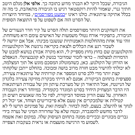
הגיבורה, שבכל היקר לא הבנתי מדוע כתובה כך.
אלפי אלן
מגלם היטב
חתיך גנרי, שאמור להיות רוקסטאר רגיש בו הגיבורה מתאהבת, כי מה זה
בכלל אתיקה עיתונאית. כולנו ראינו ״
כמעט מפורסמים
״, במיוחד היוצרות
של הסרט הזה אם לשפוט על פי התוצאה הסופית.
את השחקנים היותר מפורסמים תולה הסרט על קיר חדר הנעורים של
הגיבורה, בתפקידי אורח נטולי משמעות של האישים עימם היא משוחחת.
זוהי עוד אחת מההחלטות האמנותיות שנשגבו מבינתי. אבל אם יורשה לי
לשבור רגע את הכללים ולצאת בקריאה נרגשת אל הקולנועניות
והקולנוענים שם בחוץ (חוץ מספייק לי, הוא מקרה אבוד) בנושא למבט של
הדמויות למצלמה – כדאי לזכור שמדובר בנשק לא קונבנציונלי. הנאפלם
או הזרחן של הקולנוע. כאן, כשהמונולוג המסכם מוגש אל תוך המצלמה,
לא יכולתי להישיר מבט חזרה מרוב בושה ומבוכה. בהחלט ייתכן שלקחתי
קצת יותר מדי ללב סרט המספר את קורותיה של עיתונאית צעירה,
ספציפית בתחום הביקורת. אמנם לא הייתי מבקרת מוזיקה צעירה בלונדון
של הניינטיז, אבל התיאור הן של מערכת עיתון והן של עבודת העיתונאות
היו הדבר המצחיק היחיד בסרט המוגדר כקומדיה. במיוחד ראיון העבודה
האחרון. על עצם הדיון במוסד הביקורת, לפיו כל מה שאנשים רוצים הן
קטילות או שלמבקרים אין טעם אלא פייבוריטים ושוחד, אני יכול רק
לגחך או להיעלב. בעצם, למה לבחור. לעומת זאת, על פמיניזם תרשו לי לא
לדבר מחשש להסגברה, ובטח שלא על שחרורה המיני של נערה בידי
גברים מבוגרים ובכירים ממנה בתחום העיסוק שלה. במקום זאת אשמח
לשמוע מי הרגישה מועצמת או נראית בעקבות הצפייה.