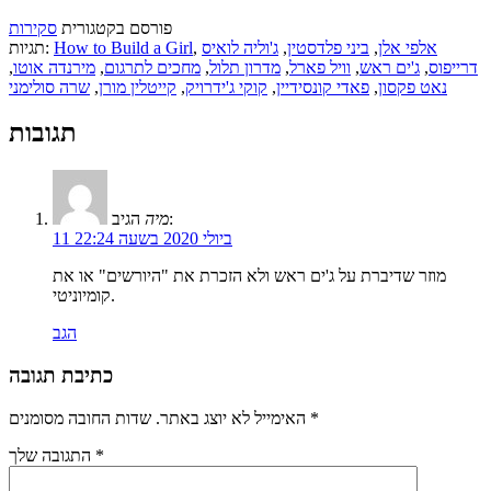
פורסם בקטגורית
סקירות
אלפי אלן
,
ביני פלדסטין
,
ג'וליה לואיס
,
How to Build a Girl
תגיות:
דרייפוס
,
ג'ים ראש
,
וויל פארל
,
מדרון תלול
,
מחכים לתרגום
,
מירנדה אוטו
,
נאט פקסון
,
פאדי קונסידיין
,
קוקי ג'ידרויק
,
קייטלין מורן
,
שרה סולימני
תגובות
הגיב:
מיה
11 ביולי 2020 בשעה 22:24
מוזר שדיברת על ג'ים ראש ולא הזכרת את "היורשים" או את
קומיוניטי.
הגב
כתיבת תגובה
*
שדות החובה מסומנים
האימייל לא יוצג באתר.
*
התגובה שלך