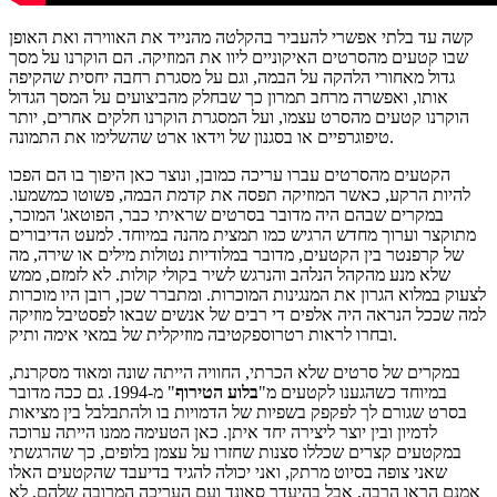
קשה עד בלתי אפשרי להעביר בהקלטה מהנייד את האווירה ואת האופן
שבו קטעים מהסרטים האיקוניים ליוו את המוזיקה. הם הוקרנו על מסך
גדול מאחורי הלהקה על הבמה, וגם על מסגרת רחבה יחסית שהקיפה
אותו, ואפשרה מרחב תמרון כך שבחלק מהביצועים על המסך הגדול
הוקרנו קטעים מהסרט עצמו, ועל המסגרת הוקרנו חלקים אחרים, יותר
טיפוגרפיים או בסגנון של וידאו ארט שהשלימו את התמונה.
הקטעים מהסרטים עברו עריכה כמובן, ונוצר כאן היפוך בו הם הפכו
להיות הרקע, כאשר המוזיקה תפסה את קדמת הבמה, פשוטו כמשמעו.
במקרים שבהם היה מדובר בסרטים שראיתי כבר, הפוטאג' המוכר,
מתוקצר וערוך מחדש הרגיש כמו תמצית מהנה במיוחד. למעט הדיבורים
של קרפנטר בין הקטעים, מדובר במלודיות נטולות מילים או שירה, מה
שלא מנע מהקהל הנלהב והנרגש לשיר בקולי קולות. לא לזמזם, ממש
לצעוק במלוא הגרון את המנגינות המוכרות. ומתברר שכן, רובן היו מוכרות
למה שככל הנראה היה אלפים די רבים של אנשים שבאו לפסטיבל מוזיקה
ובחרו לראות רטרוספקטיבה מוזיקלית של במאי אימה ותיק.
במקרים של סרטים שלא הכרתי, החוויה הייתה שונה ומאוד מסקרנת,
במיוחד כשהגענו לקטעים מ"
בלוע הטירוף
" מ-1994. גם ככה מדובר
בסרט שגורם לך לפקפק בשפיות של הדמויות בו ולהתבלבל בין מציאות
לדמיון ובין יוצר ליצירה יחד איתן. כאן הטעימה ממנו הייתה ערוכה
במקטעים קצרים שכללו סצנות שחזרו על עצמן בלופים, כך שהרגשתי
שאני צופה בסיוט מרתק, ואני יכולה להגיד בדיעבד שהקטעים האלו
אמנם הראו הרבה, אבל בהיעדר סאונד ועם העריכה המרובה שלהם, לא