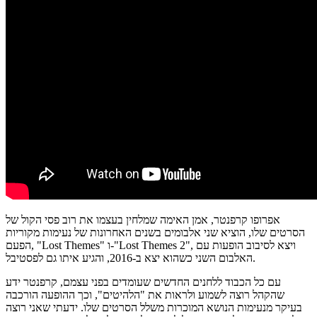
אפרופו קרפנטר, אמן האימה שמלחין בעצמו את רוב פסי הקול של
הסרטים שלו, הוציא שני אלבומים בשנים האחרונות של נעימות מקוריות
הפעם, "Lost Themes" ו-"Lost Themes 2", ויצא לסיבוב הופעות עם
האלבום השני כשהוא יצא ב-2016, והגיע איתו גם לפסטיבל.
עם כל הכבוד ללחנים החדשים שעומדים בפני עצמם, קרפנטר ידע
שהקהל רוצה לשמוע ולראות את "הלהיטים", וכך ההופעה הורכבה
בעיקר מנעימות הנושא המוכרות משלל הסרטים שלו. ידעתי שאני רוצה