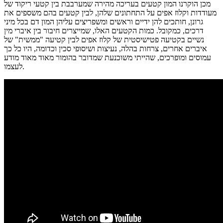
מכן הוקרנו המון קטעים בעריכה מהירה שמערבבת בין קטעי ריקוד של
מעודדות וקלוז אפים על התחתונים שלהן, לבין קטעים בהם משספים את
גרונן, חותכים להן ידיים וראשים ומשפריצים עליהן המון דם בכל מיני
דרכים, כמקובל. כמות הקטעים האלו, שמייצרים חיבור בין איברי מין
נשיים בקטיעה פטישיסטית של קלוז אפים לבין קטיעה "ממשית" של
איברים אחרים, צרחות בהלה, נעיצות ושיסופי סכין וכדומה, היו כל כך
עמוסים ומופרכים, שהייתי משוכנעת שמדובר בהומור מאוד מאוד מודע
לעצמו.