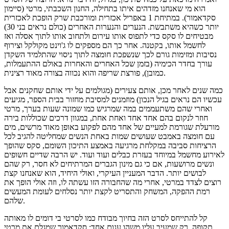
הוא מי שאנחנו מזדהים איתו בתחילה, החנון השכבתי, מרטי (סיימון
סקדאמור). במתיחת 1 באפריל אכזרית ומורכבת שרק הופכת לאכזרית
יותר כשהיא משתבשת. הנערים והנערות האחרים (כולם נראים בני 30)
מבטיחים לו סקס כדי לתפוס אותו עירום ולתחוב אותו לתוך אסלה ואז
לחשמל אותו, בקטנה. אחר כך הם מספקים לו ג'וינט מקולקל וצירוף
נסיבות ומזימות גורם לכך שנשפכת חומצה לתוך ניסוי שהתלמיד השקדן
עורך בחדר הכימיה (בזמן שכל האחרים והאחרות באולם ההתעמלות,
כמובן), פורצת שריפה והוא נכווה בצורה מאוד רצינית.
כמה שנים לאחר מכן, אותם צעירים (מגולמים על ידי אותם שחקנים אבל
עכשיו הם נראים בגיל הנכון) מוזמנים למסיבת מחזור בבית הספר, מגיעים
ואחרי שהם משתעממים במה שמרגיש כמו שמונה שעות בערך, מרטי
חוזר לנקום בהם אחד אחד ואחת אחת, במגוון דרכים שכוללות בירה
מורעלת שגורמת למעיים של אחד מהם לפקוע באופן מאוד מרשים, מים
עם חומצה באמבט שעושים שמות באחת הנשים שמחליטה להגיב לכל
הרציחות סביבה במקלחת מרגיעה באמצע התיכון השומם, סקס שהופך
לאירוע מחשמל במיוחד בעזרת כבלים ועוד ועוד. יש הרבה שדיים חשופים
ונשים מרושעות, אם כי גם מינון הגברים המרתיחים לא חסר, רק שהם
לבושים יותר. הדבר המעניין העיקרי, ואולי היחיד, הוא שאנחנו קצת
רוצים לצדד במרטי, אחרי מה שהחבורה הזו עשתה לו, וזה אולי הופך את
רמת ההפקה, המשחק והתסריט לקצת יותר נסלחים לעומת המעשים
שלהם.
קל להתייחס לסרט הזה בחיוך מבודח כמו לסרטי בי דומים לו מאותה
תקופה, רק שמעיב עליו משהו עגום אחד: סקדאמור שמגלם את מרטי