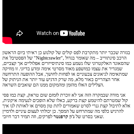
בגזרה שכבר יותר מתקרבת לפס קולים של קולנוע כן ראיתי ביום הראשון
של הפסטיבל את "Nightcrawler", הרכב סינתווייב – מה שאומר בגדול
שהסאונד האלקטרוני שלו נשמע כמו סינתיסייזרים אפלוליים אך קצביים,
שמגדיר את עצמו כמושפע מאוד מסרטי אימה ומדע בדיוני. זו מוזיקה
שמתאימה לניאונים צבעוניים או לפחות לחושך, אבל ההופעה התרחשה
אחר הצהריים באור מלא, מה שרק הדגיש עוד יותר את הניתוק של
הצלילים האלו מהזמן ומהמקום ממנו הם שואבים השראה.
אני מודה שבמקרה הזה אני לא זוכרת לזמזם שום טראק, קצת כמו פסי
קול שמטרתם להיטמע קצת ברקע, כאלו שלא הופכים לנעימה איקונית,
אלא לתיבול קצת גנרי לסרט שאמורים לתת טון מסוים או לאותת לנו איך
להרגיש כלפי מה שמתרחש על המסך. כן יכולתי לעצום עיניים ולדמיין
לפרקים, וזה תמיד דבר חיובי.
שאני בסרט של
ג'ון קרפנטר