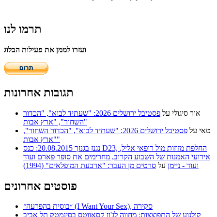
תרמו לנו
ועזרו לממן את פעילות הבלוג
תגובות אחרונות
אור סיגולי
על
פסטיבל ירושלים 2026: "שעתיד לבוא", "הכדור
השחור", "ארץ אבות"
טאי
על
פסטיבל ירושלים 2026: "שעתיד לבוא", "הכדור השחור",
"ארץ אבות"
נגנז בגנזך 20.08.2015: כנס D23, החלפת מזוזות מול רופאי אליל,
אירועי האמנות של השבוע הקרוב, מחרימים את סופר פארם ועוד
ועוד - ניימן
על
סרטים מן העבר: "ארבעת המופלאים" (1994)
פוסטים אחרונים
״בוסית בהפרעה״ (I Want Your Sex), סקירה
קולנוע של התפוצצות: מחווה לג'ון קסאווטס בסינמטק תל אביב