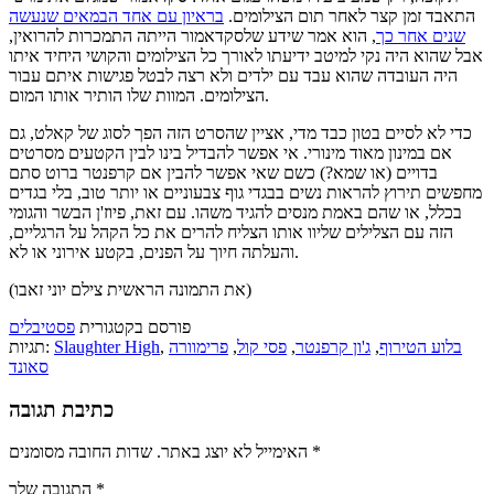
התאבד זמן קצר לאחר תום הצילומים.
בראיון עם אחד הבמאים שנעשה
שנים אחר כך
, הוא אמר שידע שלסקדאמור הייתה התמכרות להרואין,
אבל שהוא היה נקי למיטב ידיעתו לאורך כל הצילומים והקושי היחיד איתו
היה העובדה שהוא עבד עם ילדים ולא רצה לבטל פגישות איתם עבור
הצילומים. המוות שלו הותיר אותו המום.
כדי לא לסיים בטון כבד מדי, אציין שהסרט הזה הפך לסוג של קאלט, גם
אם במינון מאוד מינורי. אי אפשר להבדיל בינו לבין הקטעים מסרטים
בדויים (או שמא?) כשם שאי אפשר להבין אם קרפנטר ברוט סתם
מחפשים תירוץ להראות נשים בבגדי גוף צבעוניים או יותר טוב, בלי בגדים
בכלל, או שהם באמת מנסים להגיד משהו. עם זאת, פיוז'ן הבשר והגומי
הזה עם הצלילים שליוו אותו הצליח להרים את כל הקהל על הרגליים,
והעלתה חיוך על הפנים, בקטע אירוני או לא.
(את התמונה הראשית צילם יוני זאבו)
פורסם בקטגורית
פסטיבלים
בלוע הטירוף
,
ג'ון קרפנטר
,
פסי קול
,
פרימוורה
,
Slaughter High
תגיות:
סאונד
כתיבת תגובה
*
שדות החובה מסומנים
האימייל לא יוצג באתר.
*
התגובה שלך