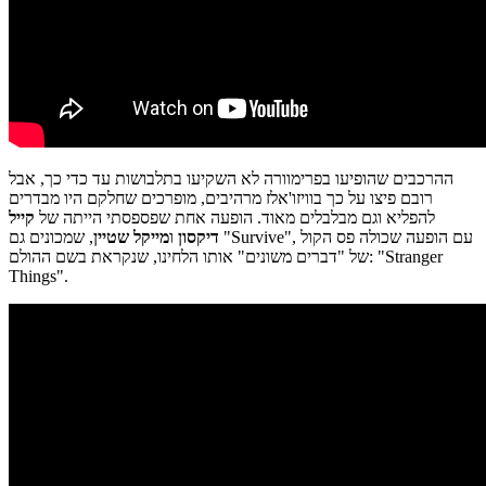
ההרכבים שהופיעו בפרימוורה לא השקיעו בתלבושות עד כדי כך, אבל
רובם פיצו על כך בוויזו'אלז מרהיבים, מופרכים שחלקם היו מבדרים
להפליא וגם מבלבלים מאוד. הופעה אחת שפספסתי הייתה של
קייל
דיקסון
ו
מייקל שטיין
, שמכונים גם "Survive", עם הופעה שכולה פס הקול
של "דברים משונים" אותו הלחינו, שנקראת בשם ההולם: "Stranger
Things".