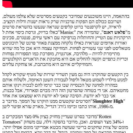
בהתאמה, היינו משוכנעים שמדובר בקטעים מסרטים שלא צולמו מעולם,
ושרובם ככולם הם הפקות עדכניות שרק נראות ישנות ודלות תקציב.
לראייה, יש לקרפנטר ברוט קליפים שנראה שנעשו בהשראת סרטים
כאלו בדיוק, וגרסת כיסוי אחת ל"Maniac" מ"
פלאש דאנס
", שהמירה את
הרקדניות עם הטייץ והחותלות בגרפיקה עם ראשי עיזים, פנטגרם, סכינים
ואורות אדומים שנראית כאילו נלקחה ממצגת פאוור פוינט של תיכוניסט
מטאליסט לפני שני עשורים לפחות. המוזיקה עצמה היא אכן כל מה שהיא
מתיימרת להיות – מלהיבה, אנרגטית, מופרכת כמו תספורות נפוחות
וכריות כתפיים וקשה להחליט אם היא מחבקת את הז'אנרים הקולנועיים
והמוזיקליים איתם היא מתכתבת, או צוחקת עליהם.
בין הקטעים שהוקרנו היה גם מעין תשדיר שירות של מטיף שקורא לקהל
למנוע מילדיו לשמוע מטאל וליפול לעבודת השטן האיומה, ולשלוח אותם
במהרה למחנה של הכנסייה שבו כבר יגרמו להם לבכות וינקו אותם
מחטאיהם. אני די בטוחה שהסרטון הזה היה מבוים ופארודי, אבל בכנות,
אני כבר לא יודעת. הסיבה שאני לא יודעת היא שמצאנו את אחד
"
Slaughter High
הסרטים שקטעים ממנו הוקרנו על המסך. מדובר ב"
מ-1986, אותו כתבו וביימו ג'ורג' דגדייל, מארק עזרא ופיטר ליטן.
מדובר בסרט שעדיין מחזיק בציון 0% מצד המבקרים ב"Rotten
Tomatoes" ו-34% מצד הצופים. ואכן, מדובר בהפקה דלה, עם משחק
מוגזם של צוות שחקנים בריטי שעושה מבטא אמריקני מוגזם אפילו יותר,
ואמירה מדכאת על כמה שתיכון, בגדול, זה דבר נורא. הרוצח של הסרט