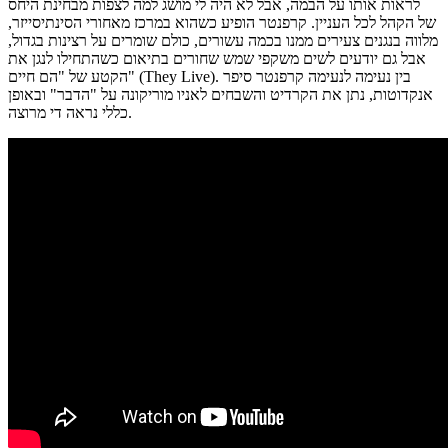
לראות אותו על הבמה, אבל לא היה לי מושג למה לצפות מבחינת היחס
של הקהל לכל העניין. קרפנטר הופיע כשהוא במרכז מאחורי הסינתיסייזר,
מלווה בנגנים צעירים ממנו בכמה עשורים, כולם שומרים על רצינות בגדול,
אבל גם יודעים לשים משקפי שמש שחורים בתיאום כשהתחילו לנגן את
הקטע של "הם חיים" (They Live). בין נעימה לנעימה קרפנטר סיפר
אנקדוטות, נתן את הקרדיט והשבחים לאניו מוריקונה על "הדבר" ובאופן
כללי נראה די מרוצה.