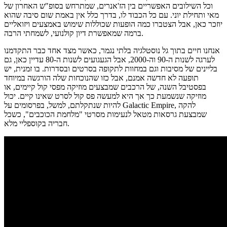
וכל השילובים האפשריים בין הז'אנרים, שמתרחש בסופ"ש האחרון של
מאי ותחילת יוני. עם כל הכבוד לו, בדרך כלל אין באמת שום סיבה שהוא
יוזכר כאן, אבל הצטברו כמה הופעות שכוללות שימוש באמצעים ויזואליים
ברמה שמאפשרת דיון קולנועי, לשמחתי הרבה.
אנחנו חיים בתוך גל נוסטלגיה בלתי נגמר, כאשר מצד אחד כבר התקדמנו
לערגה לשנות ה-90 וה-2000, אבל הגעגועים לשנות ה-80 עדיין כאן, גם
בליינים של מסיבות וגם במחוות לתקופה בסרטים ובסדרות. בו זמנית, יש
תופעה לא חדשה אמנם, אבל כזו שהנוכחות שלה הורגשה במיוחד
בפסטיבל השנה, של הרכבים שמבצעים מוזיקה מפסי קול קיימים, או
מוזיקה שנשמעת כך אך היא למעשה פס קול לסרט שאינו קיים. יכול
להיות שנתקלתם, למשל, בפרסומים על Galactic Empire, להקה
שמבצעת גרסאות מטאל לנעימות מסרטי "מלחמת הכוכבים", כשכל
חבריה בקוספליי מלא.