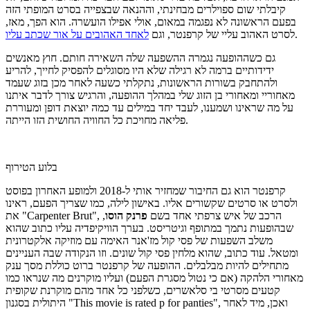
קיבלתי שום ספוילרים מבחינתי, וההנאה שבצפייה בסרט המופתי הזה
בפעם הראשונה לא נפגמה במאום, אולי אפילו הועשרה. הוא הפך, מאז,
.
לסרט האהוב עליי של קרפנטר, וגם
לאחד האהובים על אור שכתב עליו
גם כשההופעה נגמרה ההשפעה שלה השאירה חותם. חוץ מאנשים
ידידותיים ברמה לא רגילה שלא היו מסוגלים להפסיק לחייך, להריע
ולהתחבק בשורות הראשונות, נתקלתי כשעה לאחר מכן בזוג שעמד
מאחוריי ומאחורי בן הזוג שלי במהלך ההופעה, והרגיש צורך לדבר איתנו
על מה שראינו ושמענו, לעבד יחד במילים עד כמה יוצאת דופן ומעוררת
פליאה מחויכת כל החוויה החושית הזו הייתה.
בלוע הטירוף
קרפנטר הוא גם החיבור שמחזיר אותי ל-2018 ולמופע האחרון בפוסט
ולסרט או סרטים שקשורים אליו. באישון לילה, כמו שצריך הפעם, ראינו
את "Carpenter Brut", הרכב של איש צרפתי אחד בשם
פרנק הוסו
,
שבהופעות נתמך במתופף וגיטריסט. בערך הוויקיפדיה עליו כתוב שהוא
משלב השפעות של פסי קול מז'אנר האימה עם מוזיקה אלקטרונית
ומטאל. עוד כתוב, שהוא מלחין פסי קול שונים. וזו הנקודה שבה העניינים
מתחילים להיות מבלבלים. ההופעה של קרפנטר ברוט כוללת מסך ענק
מאחורי הלהקה (אם כי נטול מסגרת הפעם) ועליו מוקרנים מה שנראו כמו
קטעים מסרטי בי סלאשרים, כשלפני כל אחד מהם מוקרנת שקופית
היתולית בסגנון "This movie is rated p for panties", ואכן, מיד לאחר