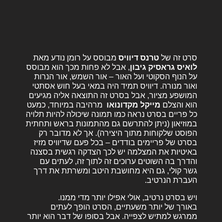
סרט זה של
טרנס דיוויס
מבוסס על רומן נודע מאת
לואיס גראסיק גיבון
, אבל לא פחות מכך הוא מבוסס
על הנוף הסקוטי ועל האור – אור השמש, אור הנרות
ואור מנורה. דיוויס תמיד היה במאי בעל חוש אסתטי
המושפע מציור, אבל בסרט זה התוצאה אליה מגיעים
הוא והצלם
מייקל
מקדונואו
מרהיבה במיוחד, כמעט
כל פריים בסרט נראה כמו תמונה שיכולה להיות תלויה
במוזיאון (ניתן להתרשם גם מהתמונות בראש ותחתית
הפוסט שלקוחות מתוך היצירה). אך לא מדובר רק
בסרט של פריימים בודדים – בכל פעם שדיוויס מזיז
באיטיות את המצלמה יש לכך הצדקה רגשית בסצנה
והדרך בה השוטים ערוכים זה לתוך זה, לעתים עם
גשר קולי, גם היא מחושבת היטב ומשרתת את דרך
העברת הנרטיב.
ויש בסרט נרטיב, אולי אפילו יותר מדי ממנו.
באורך של יותר משעתיים, הסרט הופך לעתים
ממרגש למתיש לצפייה. אבל בסופו של דבר הוא יותר