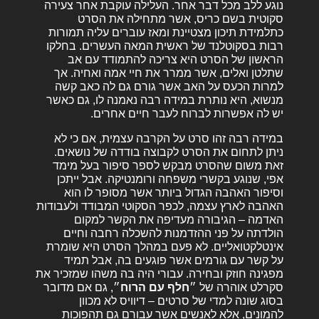
נוגע ללב מכל דבר אחר. העלילה עוקבת אחר צעירה
סקוטית בשם כריס, אשר מתחילה את הסרט
כתלמידת תיכון מצטיינת ומאז עוברים עליה תמורות
רבות בסקוטלנד של ראשית המאה העשרים. בחלקו
הראשון של הסרט היא צריכה להתמודד עם אב
שתלטן ואלים, אשר ממרר את חיי אמה ואחיה. אך
למרות הכעס על האב אשר גורם גם לה כאב קשה
מנשוא, היא נותרת במידה רבה נאמנה לו, גם כאשר
יש לה אפשרות לברוח לעבר חיים אחרים.
במידה רבה זהו סרט על הקרבה עצמית, אם כי לא
ניתן לתחום את הסרט לקבוצה בודדה של נושאים.
זאת משום שהסרט מבקש לספר סיפור בעל מימד
אפי, שנוגע בקשרי משפחה ורומנטיקה. אבל ייתכן
וסיפור האהבה הגדול ביותר אשר מסופר לו הוא
האהבה לארץ עצמה, לכפר הסקוטי המבודד ולעבודות
האדמה – הגיבורה מעדיפה את הקשר למקום
הולדתה על פני ההזדמנות להשכלה רחבה וחיים
אינטלקטואליים. לא פעם במהלך הסרט היא שומרת
על קשר עם גורמים אשר פוגעים בה, אבל תמיד
מפגינה חוזק ובחירה. עבורי היה בה משהו שמזכיר את
סקרלט אוהרה של ״
חלף עם הרוח
״, גם אם מדובר
בסוג שונה למדי של סרטים – דיוויס לא מכוון
להמונים, אלא לאנשים אשר עבורם גם תהפוכות