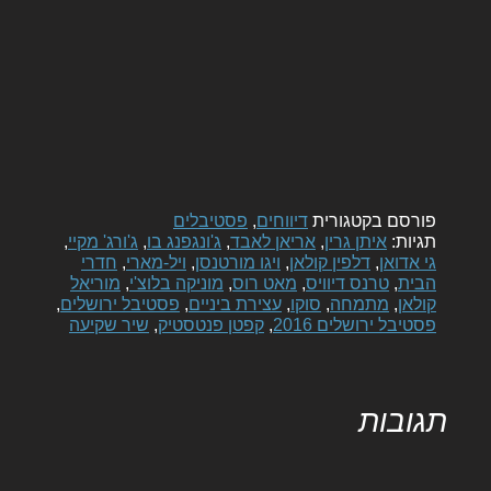
פורסם בקטגורית
דיווחים
,
פסטיבלים
תגיות:
איתן גרין
,
אריאן לאבד
,
ג'ונגפנג בו
,
ג'ורג' מקיי
,
גי אדואן
,
דלפין קולאן
,
ויגו מורטנסן
,
ויל-מארי
,
חדרי
הבית
,
טרנס דיוויס
,
מאט רוס
,
מוניקה בלוצ'י
,
מוריאל
קולאן
,
מתמחה
,
סוקו
,
עצירת ביניים
,
פסטיבל ירושלים
,
פסטיבל ירושלים 2016
,
קפטן פנטסטיק
,
שיר שקיעה
תגובות