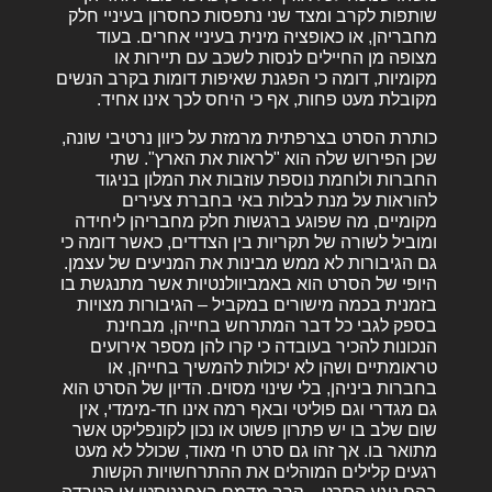
שותפות לקרב ומצד שני נתפסות כחסרון בעיניי חלק
מחבריהן, או כאופציה מינית בעיניי אחרים. בעוד
מצופה מן החיילים לנסות לשכב עם תיירות או
מקומיות, דומה כי הפגנת שאיפות דומות בקרב הנשים
מקובלת מעט פחות, אף כי היחס לכך אינו אחיד.
כותרת הסרט בצרפתית מרמזת על כיוון נרטיבי שונה,
שכן הפירוש שלה הוא "לראות את הארץ". שתי
החברות ולוחמת נוספת עוזבות את המלון בניגוד
להוראות על מנת לבלות באי בחברת צעירים
מקומיים, מה שפוגע ברגשות חלק מחבריהן ליחידה
ומוביל לשורה של תקריות בין הצדדים, כאשר דומה כי
גם הגיבורות לא ממש מבינות את המניעים של עצמן.
היופי של הסרט הוא באמביוולנטיות אשר מתנגשת בו
בזמנית בכמה מישורים במקביל – הגיבורות מצויות
בספק לגבי כל דבר המתרחש בחייהן, מבחינת
הנכונות להכיר בעובדה כי קרו להן מספר אירועים
טראומתיים ושהן לא יכולות להמשיך בחייהן, או
בחברות ביניהן, בלי שינוי מסוים. הדיון של הסרט הוא
גם מגדרי וגם פוליטי ובאף רמה אינו חד-מימדי, אין
שום שלב בו יש פתרון פשוט או נכון לקונפליקט אשר
מתואר בו. אך זהו גם סרט חי מאוד, שכולל לא מעט
רגעים קלילים המוהלים את ההתרחשויות הקשות