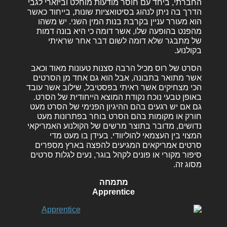
החברתי, ביחד עם חוסר מודעות מוחלט וביזארי לגבי
הדרך בה ניתן לנהוג בסיטואציות שונות, בייחוד כאשר
הוא מעורר עניין בקרבת בנות המין השני. יש משהו
מהפנט בהופעה שלו, אשר דומה כי היא בונה דמות
של מתבגר שלא דומה לשום דבר אחר שראיתי
בקולנוע.
הסרט של רוס מכיל הרבה סצנות טעונות מאוד וכאב
אשר מתואר בתבונה, אבל הוא גם אחד מן הסרטים
הכי מצחיקים אשר ראיתי בפסטיבל, שילוב אשר עובד
באופן טבעי נוכח נקודת המוצא הייחודית של הסרט.
גם אם יש רגעים בהם ההיגיון הפנימי של הסרט מעט
חורק או מקומות בהם הסרט בוחר בפתרונות מעט
נדושים, מדובר בתוצר מרשים של הקולנוע האמריקאי
המצוי בין העצמאי להוליוודי. בעידן בו מעט מדי
סרטים אמריקאים המגיעים להפצה בארץ מספרים
סיפור מקורי או פונים לקהל בוגר, נעים לגלות סרטים
מסוג זה.
מתמחה
Apprentice