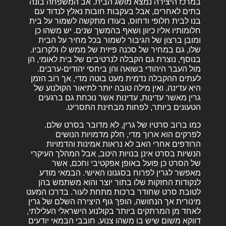
במרכז היצירה נמצא מושג הבית. אב המשפחה בונה
בתים לאחרים, אבל בעקבות חובות נאלץ לנדוד עם
בנו לבית חלופי ודחוס, בעודו מתקשה לשמור על בית
חלומותיו אליו כיוון ושאף בהמשך שנים. יש משהו כן
ומובן ברצון של הגיבור לשמור בכל מחיר על הבית
שלו, גם במחיר של סכנה פיזית של ממש לו ולקרוביו.
בנוסף, נוצרת גם הקבלה לנרטיבים של בית לאומי, הן
מול העבר היהודי בשואה והן ביחסי יהודים-ערבים.
לעתים ההקבלה נדמית מעט בוטה מדי, אך רוב הזמן
היא עדינה. ואין מילה טובה יותר לתיאור הקולנוע של
גרין מאשר עדינות, עדינות אשר נוכחת גם ברגעים
הטעונים ביותר, לפחות מבחינת התסריט.
כמו ברוב סרטיו של גרין, לא מדובר בסרט שלם.
לפרקים הוא ארוך מדי, חלק מדמויות הנושים
הרודפים אחרי האב לא נראות אמינות והדמויות
הנשיות בסרט אינן בנויות היטב, אבל המהלך העיקרי
של הסרט כן פועל באופן אפקטיבי וחכם, אשר
מאפשר לגרין לפרוח בסגנונו האישי. הבמאי מודע
לנקודות החזקות שלו בתור יוצר והוא משתמש בהן
לטובת סרט שחודר ברכות מתחת לעור. בדרכו המעט
מינורית אך הנחושה, הופך גוף היצירה השלם של גרין
לאחד מן המרתקים ביותר בקולנוע הישראלי העלילתי,
דווקא משום שיש בו משהו צנוע. חובבי הבמאי יודעים