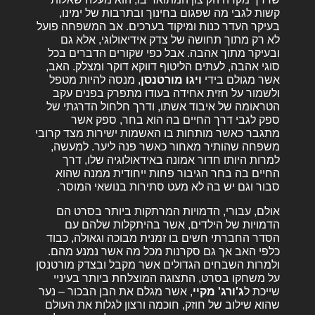
קשות לגבי מה שפגום בחינוך ובתרבות של ימינו,
בעיקר העדר כנות ומיקוד בערכים. אב המשפחה פועל
לא רק מתוך תחושה של צדק אידיאולוגי, אלא גם
ובעיקר מתוך אהבה. אבל כפי שקורים הדברים בכל
סוגי אהבה, לעתים הליטוף דווקא דוקר ומצלק. האב,
אשר מגולם בידי
ויגו מורטנסן
, מנסה להיות מטפל
ולשמור על חזית אחידה בעודו מתפרק בפנים עקב
הטראומה של איבוד אשתו, ודרך חלחול הדרגתי של
ספק לגבי דרך החיים בה הוא בחר, ספק אשר
מתגבר כאשר מותחות בו האשמות ישירות מצד קרובי
משפחה שהותיר מאחור כאשר פנה ליער. למעשה,
למרות היותו חדור אמונה באידאולוגיה שלו, דרך
החיים בה בחר הגיבור פחות ייחודית ממנה שהוא
סבור וגם יש בה לא מעט סתירות בנושאי המוסר.
אולם, עבורי, הדמויות המרתקות ביותר בסרט הם
הדמויות של הילדים, אשר בהיתקלות שלהם עם
הסדר החברתי חשים בו זמנית מבוכה וגאולה, כבוד
כלפי האב אך גם סקרנות מכל מה אשר נמנע מהם.
ולמרות השבחים הגדולים אשר מקבל ובצדק מורטנסן
על משחקו בסרט, התצוגה המוצלחת ביותר בעיניי
שייכת ל
ג'ורג' מקיי
, אשר מגלם את הבן הבכור – נער
שהוא שילוב של חוזק, חוכמה ורצון לגלות את העולם