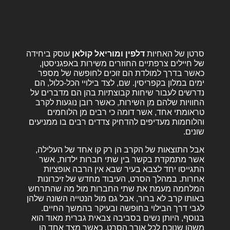
סרטן של האחיות
דלפין ומוריאל קולאן
עוסק ביחידה
של חיילים צרפתיים החוזרים משירות באפגניסטן,
כאשר בדרך למולדת הם זוכים לחופשה של מספר
ימים במלון בקפריסין. שם, לצד בילויי הכל-כלול, הם
נדרשים לעבור שיחות קבוצתיות בהן הם מדברים על
החוויות שלהם מן השירות, כאשר רובן נוגעות לקרב
טראומתי אחד, אשר דומה כי רבים מן הלוחמים
והלוחמות מעדיפים להדחיק צדדים רבים בו ממניעים
שונים.
אבל התוצאות של הקרב הן רק קו אחד של העלילה,
אשר מתמקדת בקשר בין שתי חברות ילדות, אשר
התגייסו יחד לצבא בעיר שבא אין הרבה אופציות
אחרות. במהלך הסרט, העיבוד מחדש של זיכרונות
המלחמה מעמת את שתי החברות מול מה שהתרחש
באותו קרב לא ברור, אבל גם מול הנטייה השונה שלהן
לגבי דרך הבילוי בחופשה ובעיקר בהמשך החיים.
בנוסף, היותן נשים בסביבה צבאית גברית מאוד הוא
משהו שנוכח לכל אורך הסרט, כאשר מצד אחד הן