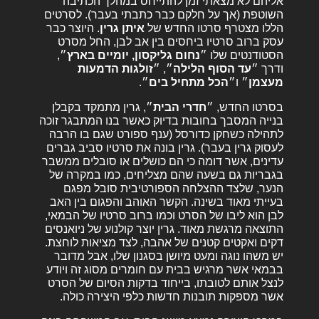
אליהם לא מצאתי זמן להתייחס במהלך הכתיבה
השוטפת (אך על חלקם כבר כתבתי בעבר). לסרטים
הללו מצטרף סרטו החדש של
איתן
גרין
. היוצר כבר
עסק ברוב סרטיו ביחסים בין אב לבן, החל מסרט
הסטודנטים שלו ״
נחום גליקסון, יומיים בארץ
״,
ודרך ״
עד הסוף הלילה
״, ״
זולגות הדמעות
מעצמן
״
ו״
הכל מתחיל בים
״.
בסרטו החדש, ״
חדרי הבית
״,
גרין מתמקד בקבלן
בנייה המסבך בחובות בדיוק כאשר בנו המתבגר זוכה
לתהילה כשחקן כדורסל (ענף ספורט שגם בו הרבה
לעסוק גרין בעבר). גרין בונה את סרטיו סביב גברים
עדינים, אשר דומה כי הם כושלים או סובלים ממשבר
בגבריות גם בשעה שהם מצליחים, כמו במקרה של
הנער, שלצד ההצלחה הספורטיבית סובל מפגם
בעייתי מאוד בשינה. הקשר האוהב והפגום בין האב
לבן הוא ליבו של הסרט וכמו ברוב סרטיו של הבמאי,
התוצאה מרגשת מאוד. גרין יוצר קולנוע של ניואנסים
דקים ואקטים קטנים של אהבה, לצד מציאות לוחצת.
יש משהו נוגה ומעט מיושן בסגנון שלו, אבל מדובר
בבמאי אשר מרגיש בבית עם חומרים מסוג זה ויודע
לנצל אותם לטובתו, בייחוד בדקות הסיום של הסרט
אשר מספקות תובנות חדשות כלפי היצירה כולה.