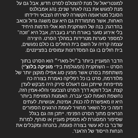
למונטריאול על מנת להצטלם לסרט חדש, אבל גם על
מנת לפגוש את בנה לאחר שנים; נהג אמבולנס
הסובל מטראומה הקשורה לשירתו הצבאי וידידתו
האחות, אשר מתמודדת גם היא עם משגה גדול וכואב
בהדרגה; בנה של השחקנית הוא אולי הדמות היחיד
בלי אירוע סוער באורח חריג בעברה, אבל היא "זוכה"
למספר סערות מטרידות במהלך הסרט. היצירה
עצמה קרויה על השם בית החולים בו כולם נפגשים,
בית חולים בו גם המסדרונות עמוסים בפציינטים.
הדבר המעניין ביותר ב״ויל-מארי״ הוא הסרט בתוך
הסרט – השחקנית (המגולמת בידי
מוניקה בלוצ'י
)
משתתפת בסרט אשר מפגין סוג אפילו מוקצן יותר של
מלודרמה, סרט בו כל רפליקה נאמרת בצורה כה
מתייפחת שייתכן וגם דאגלס סירק היה מבקש לעדן
קצת. אבל דווקא דרך הסרט הצבעוני והלא-אמין הזה,
נחשפת האמת לגבי עברה. האמנות המזויפת ביותר
היא זו מאפשרת לה כנות, אמינות, אנושיות. לעתים
דומה כי כל השאר מחוויר לעומת הרגעים הספורים
הנראים מתוך הסרט הפנימי. ייתכן וזה גם בגלל
שסיפור המסגרת לא מספיק מעניין או סוחף, למרות
שדבר בו לא עשוי בצורה פגומה, בהנחה ומקבלים את
הנחות הייסוד של הז'אנר.