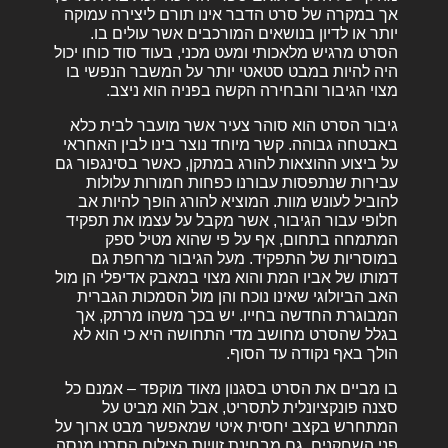
אך במקרה של סרט הדבר אינו תורם ליצירה עמוקה
יותר או לדיון בנושאים המורכבים אשר עולים בו.
הסרט מרגיש מלאכותי ומעט מכני, בעוד סוד כוחו יכול
היה להיות במבט סטאטי יותר על המשבר הנפשי בו
מצוי הגיבור והבחירה הקשה בפניה הוא ניצב.
גיבור הסרט הוא סוהר צעיר אשר מועבר לבית כלא
באבטחה גבוהה. קשר מיוחד נוצר בינו לבין האחראי
על ביצוע ההוצאות להורג במתקן, כאשר בסינגפור גם
עבירות שנתפסות עבורנו כפחות חמורות עלולות
להוביל לעונש מוות. המוציא להורג הופך להיות אב
חלופי עבור הגיבור, אשר מקבל על עצמו את תפקיד
המתמחה בתחום, אף על פי שהוא מטיל ספק
במוסריות של התפקיד. מעל הגיבור מרחפת גם
דמותו של אביו המת והוא מצוי במאבק אדיפלי הן מול
האב הביולוגי שאינו נוכח והן מול הסמכות הגברית
המבוגרת החדשה בחייו. יש בכך משהו מרתק, אך
בגלל שהסרט מחושב מדי התחושה היא כי הוא לא
הולך באף נקודה עד הסוף.
בו מביים את הסרט בסגנון מאוד מוקפד – אמנם כל
סצנה פונקציונלית לתסריט, אבל הוא מביט על
המתחרש בקצב יחסית איטי שמאפשר מבט ארוך על
פני השחקנים. גם מבחינת זוויות הצילום הסרט מנסה