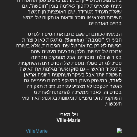
בהם נוגע הסרט – קרב מדמם באפגניסטן או הטרדה
מינית שמאיימת להפוך לאלימה בזמן "חופשה". גם
שאלת העתיד מטרידה, שכן האופציות הן המשך
השירות הצבאי או חוסר וודאות או תקווה של ממש
בחיים האזרחיים.
הבמאיות-כותבות, שגם כתבו את הסיפור לסרט
הבעייתי ״
סמבה
״ (
Samba
), מתגלות כאן כיוצרות
רגישות לא רק בתיאור של שתי הגיבורות, אלא בשורה
ארוכה של דמויות, חלקן מבצעות מעשים שהם
בפירוש בלתי מוסריים, אבל מנומקים מבחינה
פסיכולוגית. סגולה נוספת של הסרט הינה השחקניות
בתפקיד הראשי – גם
סוקו
אשר מגלמת את האישה
השקולה יותר אבל בעיקר השחקנית היווניה
אריאן
לאבד
, במשחק מעודן המשקף לבטים פנימיים גם
כאשר הטקסט לא מצביע עליהם. בזכות תפקידה
בסרט זה, לאבד ממשיכה להתפתח לאחת מן
השחקניות הכי מעניינות ומגוונות בקולנוע האירופאי
העכשווי.
ויל-מארי
Ville-Marie