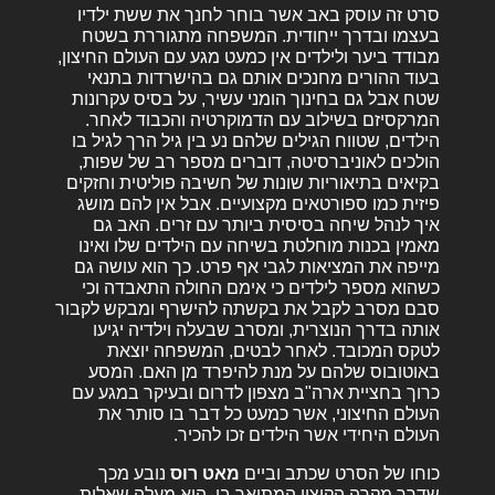
סרט זה עוסק באב אשר בוחר לחנך את ששת ילדיו
בעצמו ובדרך ייחודית. המשפחה מתגוררת בשטח
מבודד ביער ולילדים אין כמעט מגע עם העולם החיצון,
בעוד ההורים מחנכים אותם גם בהישרדות בתנאי
שטח אבל גם בחינוך הומני עשיר, על בסיס עקרונות
המרקסיזם בשילוב עם הדמוקרטיה והכבוד לאחר.
הילדים, שטווח הגילים שלהם נע בין גיל הרך לגיל בו
הולכים לאוניברסיטה, דוברים מספר רב של שפות,
בקיאים בתיאוריות שונות של חשיבה פוליטית וחזקים
פיזית כמו ספורטאים מקצועיים. אבל אין להם מושג
איך לנהל שיחה בסיסית ביותר עם זרים. האב גם
מאמין בכנות מוחלטת בשיחה עם הילדים שלו ואינו
מייפה את המציאות לגבי אף פרט. כך הוא עושה גם
כשהוא מספר לילדים כי אימם החולה התאבדה וכי
סבם מסרב לקבל את בקשתה להישרף ומבקש לקבור
אותה בדרך הנוצרית, ומסרב שבעלה וילדיה יגיעו
לטקס המכובד. לאחר לבטים, המשפחה יוצאת
באוטובוס שלהם על מנת להיפרד מן האם. המסע
כרוך בחציית ארה"ב מצפון לדרום ובעיקר במגע עם
העולם החיצוני, אשר כמעט כל דבר בו סותר את
העולם היחידי אשר הילדים זכו להכיר.
כוחו של הסרט שכתב וביים
מאט רוס
נובע מכך
שדרך מקרה הקיצון המתואר בו, הוא מעלה שאלות