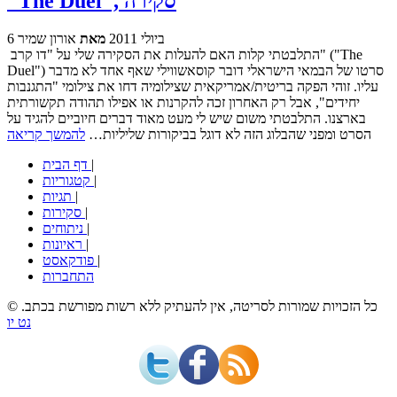
"The Duel", סקירה
6 ביולי 2011
מאת
אורון שמיר
התלבטתי קלות האם להעלות את הסקירה שלי על "דו קרב" ("The
Duel") סרטו של הבמאי הישראלי דובר קוסאשווילי שאף אחד לא מדבר
עליו. זוהי הפקה בריטית/אמריקאית שצילומיה דחו את צילומי "התגנבות
יחידים", אבל רק האחרון זכה להקרנות או אפילו תהודה תקשורתית
בארצנו. התלבטתי משום שיש לי מעט מאוד דברים חיוביים להגיד על
הסרט ומפני שהבלוג הזה לא דוגל בביקורות שליליות…
להמשך קריאה
|
דף הבית
|
קטגוריות
|
תגיות
|
סקירות
|
ניתוחים
|
ראיונות
|
פודקאסט
התחברות
© כל הזכויות שמורות לסריטה, אין להעתיק ללא רשות מפורשת בכתב.
נט יו