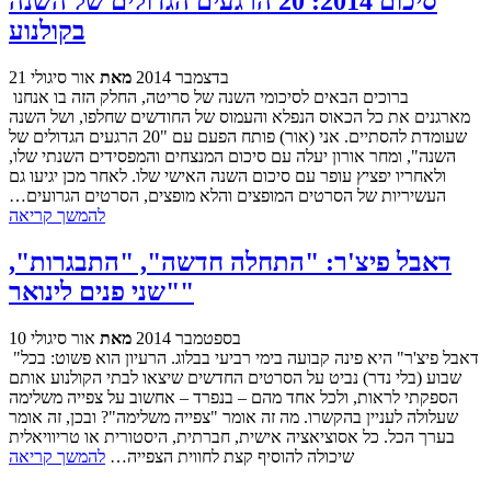
סיכום 2014: 20 הרגעים הגדולים של השנה
בקולנוע
21 בדצמבר 2014
מאת
אור סיגולי
ברוכים הבאים לסיכומי השנה של סריטה, החלק הזה בו אנחנו
מארגנים את כל הכאוס הנפלא והעמוס של החודשים שחלפו, ושל השנה
שעומדת להסתיים. אני (אור) פותח הפעם עם "20 הרגעים הגדולים של
השנה", ומחר אורון יעלה עם סיכום המנצחים והמפסידים השנתי שלו,
ולאחריו יפציץ עופר עם סיכום השנה האישי שלו. לאחר מכן יגיעו גם
העשיריות של הסרטים המופצים והלא מופצים, הסרטים הגרועים…
להמשך קריאה
דאבל פיצ'ר: "התחלה חדשה", "התבגרות",
"שני פנים לינואר"
10 בספטמבר 2014
מאת
אור סיגולי
"דאבל פיצ'ר" היא פינה קבועה בימי רביעי בבלוג. הרעיון הוא פשוט: בכל
שבוע (בלי נדר) נביט על הסרטים החדשים שיצאו לבתי הקולנוע אותם
הספקתי לראות, ולכל אחד מהם – בנפרד – אחשוב על צפייה משלימה
שעלולה לעניין בהקשרו. מה זה אומר "צפייה משלימה"? ובכן, זה אומר
בערך הכל. כל אסוציאציה אישית, חברתית, היסטורית או טריוויאלית
שיכולה להוסיף קצת לחווית הצפייה…
להמשך קריאה