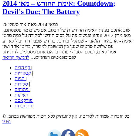
אימת החודש – מאי 2014: Countdown;
Devil's Due; The Battery
26 במאי 2014
מאת
אור סיגולי
שוב אתכם בפינת האימה החודשית של הבלוג. אם משום מה פספסתם,
מאז מרץ 2013 אנחנו נפגשים פה על בסיס חודשי לסקירה על כמה סרטי
אימה - או באיזור הז'אנר - שנתקלו בדרכי. בחודש שעבר היה יבול לא רע
עם שלושה סרטים שנעו בין המשובח למופרך, בריטי אחד ושני
אמריקאים, וכולם הסבו לי עונג רב. אם אתם מסכימים להתייחס
לפסיכופאטים רצחניים…
להמשך קריאה
|
דף הבית
|
קטגוריות
|
תגיות
|
סקירות
|
ניתוחים
|
ראיונות
|
פודקאסט
התחברות
© כל הזכויות שמורות לסריטה, אין להעתיק ללא רשות מפורשת בכתב.
נט יו