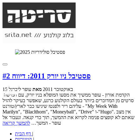
פסטיבל ניו יורק 2011: דיווח #2
15 באוקטובר 2011
מאת
עופר ליברגל
הקדמת אורון - עופר ממשיך את מסעו המופלא בניו יורק, עם חמישה
סרטים מן המדוברים ביותר בעולם הקולנוע כרגע, שאפשר בעיקר להזיל
עליהם ריר ולפנטז שיגיעו כבר לארץ/טורנט - "My Week With
Marilyn", "Blaclthorn", "Moneyball", "Drive" ו-"Hugo". אין מצב
שאתם לא קופצים פנימה לקרוא את ההמשך, תוך כדי קנאה. ונעבור אל
עופר - המשך…
להמשך קריאה
|
דף הבית
|
קטגוריות