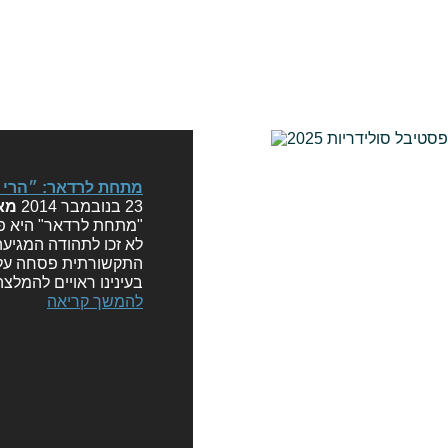
מתחת לרדאר: ״הרי זה אסון״ (er
23 בנובמבר 2014
מא
"מתחת לרדאר" היא פ
לא זכו לתהודה המגיעה
התקשורתית פסחה עליה
בעינינו ראויים להמלצ
להמשך קריאה