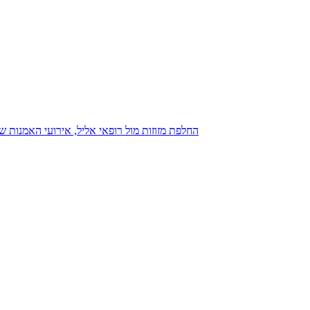
נגנז בגנזך 20.08.2015: כנס D23, החלפת מזוזות מול רופאי אליל