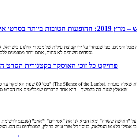
מה – מצעד המבקרים של ישראל (מקומות 1-10)
נספחים חשובים לא פחות, אתם יותר ממוזמנים לל
פרויקט כל זוכי האוסקר בקטגורית הסרט הטוב ביותר – פרק 64:
שאאלץ לגעת בה בהמשך – הוא אחד הדברים שמבליטים את הסרט מכל
בו אמילי בלאנט הנפלאה, בניסיו דל טורו וג'וש ברולין, המוצלחים גם הם. ה