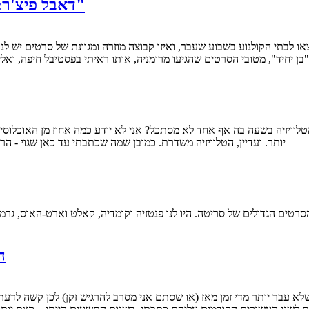
דאבל פיצ'ר: "בן יחיד", "אקס-מן: העתיד שהיה", "הורה 79"
ן יחיד", מטובי הסרטים שהגיעו מרומניה, אותו ראיתי בפסטיבל חיפה, וא
יותר. ועדיין, הטלוויזיה משדרת. כמובן שמה שכתבתי עד כאן שגוי - הרי
ה