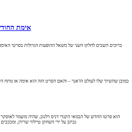
אימת החודש – מרץ 2019: ההופעות הטובות ביותר בסרטי אי
נכתב על ידי השחקן טיילור שרידן, ומככבים 