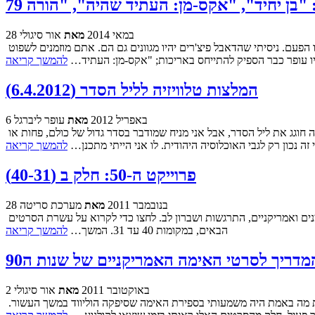
28 במאי 2014
מאת
אור סיגולי
פינת הדאבל פיצ'ר מתרכזת השבוע בשלושה סרטים מתוך אלו שיצאו לבתי הקולנוע בשבוע שעבר, ואיזו קבוצה מוזרה ומגוונת של סרטים יש לנו הפעם. ניסיתי שהדאבל פיצ'רים יהיו מגוונים גם הם. אתם מוזמנים לשפוט
ליו עופר כבר הספיק להתייחס באריכות; "אקס-מן: העתיד…
להמשך קריאה
המלצות טלוויזיה לליל הסדר (6.4.2012)
6 באפריל 2012
מאת
עופר ליברגל
הפעם בפינת ההמלצות, תהייה המעסיקה רבים מאיתנו: מה עושים ערוצי הטלוויזיה בשעה בה אף אחד לא מסתכל? אני לא יודע כמה אחוז מן האוכלוסיה חוגג את ליל הסדר, אבל אני מניח שמודבר בסדר גדול של כולם, פחות או
 זה נכון רק לגבי האוכלוסיה היהודית. לו אני הייתי מתכנן…
להמשך קריאה
פרוייקט ה-50: חלק ב (40-31)
28 בנובמבר 2011
מאת
מערכת סריטה
אתמול התחלנו עם הפרוייקט הגדול ביותר בתולדותינו שמדרג את 50 הסרטים הגדולים של סריטה. היו לנו פנטזיה וקומדיה, קאלט וארט-האוס, גרמנים ואמריקניים, התרגשות ושברון לב. לחצו כדי לקרוא על עשרת הסרטים
הבאים, במקומות 40 עד 31. המשך…
להמשך קריאה
מדריך לסרטי האימה האמריקניים של שנות ה90
2 באוקטובר 2011
מאת
אור סיגולי
וכאן זה מתחיל להסתבך. רטרוספקטיבה לניינטיז זה קצת בעייתי מכיוון שלא עבר יותר מדי זמן מאז (או שסתם אני מסרב להרגיש זקן) לכן קשה לדעת מה באמת היה משמעותי בספירת האימה שסיפקה הוליווד במשך העשור.