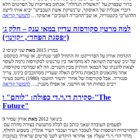
ברור שבפרק על "האשליה הגדולה" אכתוב באריכות על הסרטים הלא
דוברי אנגלית של האוסקר, ש"נשיקת אשת העכביש" יביא אותי לייצוג
הלהט"בי בקטגוריה, או שב"החבר'ה הטובים" אתמקד…
להמשך קריאה
למה מרטין סקורסזה עדיין במאי ענק – חלק ג׳
(״פסגת הפחד״, ״קזינו״)
2 במרץ 2015
מאת
שני קיניסו
הקדמת אורון על הפרוייקט: זה התחיל לפני שנתיים, אז שורה בטקסט
של יניב שערכה השוואה לא מחמיאה בין טרנטינו לסקורסזה גרמה לעופר
לצאת להגנתו של הבמאי הוותיק מבין השניים. וזה לא שמרטין סקורסזה,
אחד מהגאונים הבאמת גדולים האלה שעדיין מסתובבים בינינו, צריך
סנגוריה. אבל סקורסזה של אחרי ״השור הזועם״ (1980) נחשב בעיניי
רבים כפחות חד או חדשני, או אפילו מעניין,…
להמשך קריאה
סקירת די.וי.די כפולה: "לוחם" ו-"The
Future"
9 בינואר 2012
מאת
אורון שמיר
לפעמים העובדה שאני כותב גם לבלוג מתנגשת בצורה מוזרה עם
המחויבויות הנוספות שלי לעכבר העיר ועכבר העיר אונליין. בשבוע החולף,
מדור הדי.וי.די שעליו אני אחראי הוקדש לשני סרטים שראיתי בעקבות