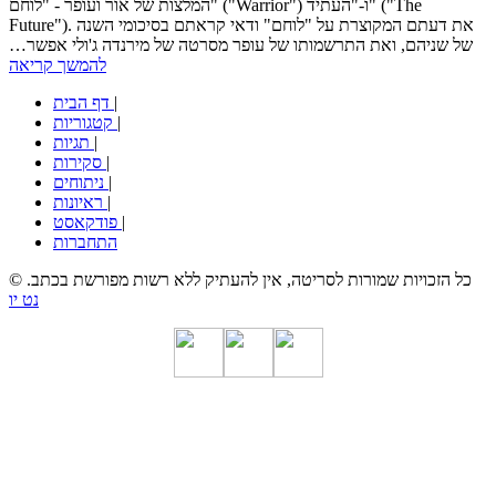
המלצות של אור ועופר - "לוחם" ("Warrior") ו-"העתיד" ("The
Future"). את דעתם המקוצרת על "לוחם" ודאי קראתם בסיכומי השנה
של שניהם, ואת התרשמותו של עופר מסרטה של מירנדה ג'ולי אפשר…
להמשך קריאה
|
דף הבית
|
קטגוריות
|
תגיות
|
סקירות
|
ניתוחים
|
ראיונות
|
פודקאסט
התחברות
© כל הזכויות שמורות לסריטה, אין להעתיק ללא רשות מפורשת בכתב.
נט יו