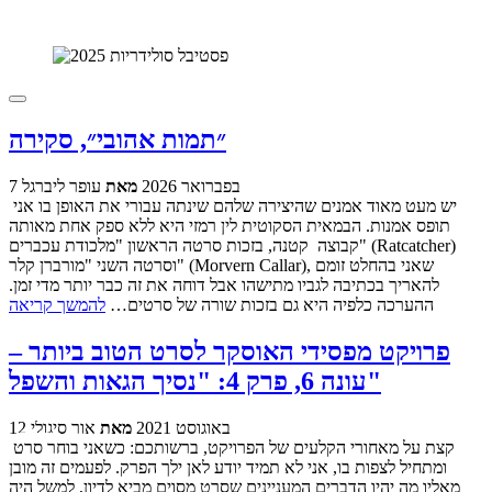
״תמות אהובי״, סקירה
7 בפברואר 2026
מאת
עופר ליברגל
יש מעט מאוד אמנים שהיצירה שלהם שינתה עבורי את האופן בו אני
תופס אמנות. הבמאית הסקוטית לין רמזי היא ללא ספק אחת מאותה
קבוצה קטנה, בזכות סרטה הראשון "מלכודת עכברים" (Ratcatcher)
וסרטה השני "מורברן קלר" (Morvern Callar), שאני בהחלט זומם
להאריך בכתיבה לגביו מתישהו אבל דוחה את זה כבר יותר מדי זמן.
ההערכה כלפיה היא גם בזכות שורה של סרטים…
להמשך קריאה
פרויקט מפסידי האוסקר לסרט הטוב ביותר –
עונה 6, פרק 4: "נסיך הגאות והשפל"
12 באוגוסט 2021
מאת
אור סיגולי
קצת על מאחורי הקלעים של הפרויקט, ברשותכם: כשאני בוחר סרט
ומתחיל לצפות בו, אני לא תמיד יודע לאן ילך הפרק. לפעמים זה מובן
מאליו מה יהיו הדברים המעניינים שסרט מסוים מביא לדיון, למשל היה