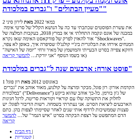
אונס ונקמה בקולנוע – פרק 11: אתנחתא עם
"מעיין הבתולים" ו"גברים במלכודת"
2 במאי 2022
מאת
לירון סיני
את עשרת הפוסטים שכתבתי עד כה על הנושא הקליל של סרטי אימה
במבנה של אונס ונקמה התחלתי אי אז במרץ 2018, בעקבות המלצה של
אור להאזין לפרק של פודקאסט האימה שאז נקרא "Shockwaves".
המנחים אירחו את הבלוגרית ביג'יי קולנג'לו שסיפרה איך, באופן לא צפוי,
דווקא צפייה בסרט הבעייתי והמושמץ של מאיר זרחי "יומה של האישה"
(או בשמו הנוסף "אני יורקת…
להמשך קריאה
פוסט אורח: ארבעים שנה ל"גברים במלכודת"
1 באוגוסט 2012
מאת
רון פוגל
הקדמת אורון: רון פוגל, מבקר ומרצה על קולנוע, מאוד אוהב את "גברים
במלכודת" (“Deliverance”) של ג'ון בורמן. כל-כך אוהב שהוא ביקש
לחלוק את התשוקה שלו עם קוראיי וקוראות סריטה, לרגל חגיגות
הארבעים ליציאת הסרט. אני נעתרתי בשמחה. רשות הדיבור לפוגל: יש
סצנות שממשיכות לרדוף אותי שנים לאחר שסיימתי לצפות בהן. כתם
הדם המתפשט על רצפת הבקתה בסרט "איש הנמר" של…
להמשך
קריאה
|
דף הבית
|
קטגוריות