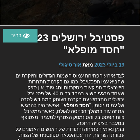
פסטיבל ירושלים 2023:
"חסד מופלא"
19 ביולי 2023
מאת
אור סיגולי
לצד אירוע הפתיחה עמוס השמות הגדולים והיוקרתיים
שהביא עמו הפסטיבל, כמו גם הקרנות התחרות
הישראלית הפוקעות מסקרנות וחגיגיות, אין ספק
שאחד מרגעי השיא במהדורה ה-40 של פסטיבל
ירושלים התרחש עם הקרנת העותק המחודש לסרטו
של עמוס גוטמן, "
חסד מופלא
". אפשר היה להרגיש
את זה עוד במהלך הכניסה לאולם, כאשר ממש כל
צוות הפסטיבל והסינמטק הצטרף למעמד, מצטופף
במעבר בציפייה דרוכה.
בזמן נאומי הפתיחה והתודות של האנשים האמונים על
עבודת השחזור, יחד עם העלאה ספונטנית של הצוות