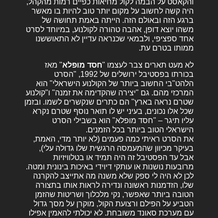
והקאסט על הבמה לקול מחיאות כפיים רמות מהקהל,
היה קשה לחשוב על מקום יותר טוב להיות בו מאשר
ברגע הזה ובאולם הזה. הייתה באמת תחושה של
משהו יוצא דופן, אהבה טהורה לקולנוע, במיוחד לסרט
אחד ספציפי, ולבמאי שכנראה עדיין לא התאוששנו
ממותו בטרם עת.
לא מעט תארים צבר לעצמו "
חסד מופלא
" מאז
בכורתו בפסטיבל ירושלים של 1992, "הסרט
הלהט"בי החשוב ביותר של הקולנוע הישראלי" הוא
המרכזי מהם. גם "יצירה שהקדימה את זמנה" ו"קולנוע
שטרם נראה בארץ" הם כתרים שנקשרים לשמו. ובזמן
שכל אלו נכונים, בעיני יש לו תואר נוסף שטרם נקרא
עליו תיגר – "חסד מופלא" הוא בשבילי הסרט
הישראלי הטוב ביותר בכל הזמנים.
את הסרט ראיתי כמה פעמים (לא יותר מדי, האמת,
בעיקר מכיוון שהמעמסה הרגשית שלו גדולה עלי),
אבל עד הפסטיבל זה היה תמיד או בטלוויזיות
מרובעות נושנות או עותקי דיוידי באיכות בינונית ומטה.
לכן לא היה לי ספק שלא משנה מה אתייצב להקרנה
שלו, הזדמנות ראשונה ונדירה לראות אותו בתצורה
הטובה ביותר שאפשר, נקי מלכלוך ושריטות שהזמן
הטביע על הפילם ורצועת הקול, מוקרן על מסך גדול
עם מערכת סאונד משובחת. לא יכולתי להאמין אפילו