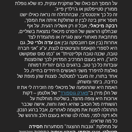
על המסך הם כאלו של שחקנית ענקית, כזו שלא נופלת
ממורין סטייפלטון או ג'רלדין פייג'.
זה כל כך אינטנסיבי, שבהתחלה זה נראה כאילו ישנו
חוסר איזון בינה לבין זו שחולקת איתה את המסך,
רבקה מיכאלי
, אבל זו רק אשליה רגעית. על אף
שבחלקו הראשון של הסרט מיכאלי נמצאת בשוליים,
מתחבאת מאחורי עשן סגריה או מתגמדת לצד
אחרות (בין אם רוזובסקה ובין אם
עדה ולרי טל
, גם
היא לספרי הקאמפ והציטוטים לנצח, ע"ע "אני חברה
טובה, שכנה טובה וקליינטית!" או "כמו סוס שמקושט
לחג"), היא בעצם המרכיב המדויק לכך שהסצנות
עובדות כל כך טוב. ברגעים בהם יהודית דמותה
נאלצת להיפרד משני האנשים היחידים בחייה, כל
אחד בתורו, זה מעבר למטלטל. סצנות שהן מופת של
כתיבה, בימוי ומשחק.
האמת היא שההופעה של מיכאלי פה הזכירה לי את זו
של הלן מירן ב"
פארק גוספורד
" של אלטמן – דקות
ארוכות היא צופה מהצד, בשליטה מוחלטת על
רגשותיה מול הכאב שהיא רואה וחווה, אישה שכבר
התרגלה לפנות את מקומה לאחרים, אבל ברגע הנכון,
ולא דקה לפני, מגלה לנו שהיא בעצם הלב והרגש של
כל מה שראינו.
על מחלקת "גונבות ההצגה" מסתערות
חסידה