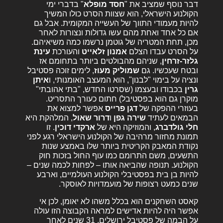
דבר נוסף שמציב את "
חסד מופלא
" בדברי ימי
הקולנוע הישראלי, הוא שצוות הסרט כולו המשיך
להיות מעמודי התווך של העשייה המקומית. אבל גם
אם כל אחד ואחת מהם עשו גדולות ונצורות לאחר
מכן, תחת המטריה של גוטמן נרשמו כמה משיאיהם.
על הסרט עבדו הצלם
אמנון זלאייט
והעורכת
עינת
גלזר-זרחין
, שניהם מהבולטים ביותר בתחומם אז
ובטח שעכשיו. גם
שמוליק מעוז
, לימים זוכה פסטיבל
ונציה על בימוי "לבנון", הוא המעצב האומנותי, ו
איתן
גרין
בכבודו ובעצמו (שסרטו החדש, "בתי אהובתי"
מוקרן גם הוא בפסטיבל) חתום כעורך התסריט.
בעוזרי ההפקה של
דגן פרייס
אפשר למצוא את
הבמאים לעתיד
שירה גפן
ו
דרור שאול
, המלהקת היא
חלי גולדברג
, והמוזיקה היא של
ארקדי
דוכין
. זו
תמונת מחזור מרהיבה של הקולנוע הישראלי רגע לפני
נקודת המאבק הקריטית ביותר שלו באמצע שנות
התשעים, משם התרומם כמו עוף החול בזכות חוק
הקולנוע. תנופה שהביאה אותו – לפחות לכמה שנים –
להיות בן בית בפסטיבלי הקולנוע העולמיים, וארבע
שנים כמעט רצופות של מועמדויות לאוסקר.
קאסט השחקנים הוא בכלל משהו לא יאומן, לכן אי
אפשר היה להיות אדישים למראה הקבוצה הזו עולה
על הבמה של פסטיבל ירושלים, 31 שנים לאחר