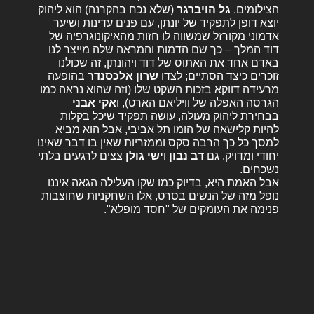
הצילומים.
גל הויברגר
(שלא נכח בהקרנה) הוא ליהוק
יוצא דופן לתפקיד של יונתן, עם פנים עדינות ושיער
אדמוני מקורזל שמשווה לו חזות מהאיקונוגרפיה של
דוד המלך – כך שם הדמות והמראה שלה מייצר לנו
באדם אחד את האתוס של דוד ויהונתן, זה שכולנו
זוכרים כיצד הסתיים; לצדו
שרון אלכסנדר
בהופעה
מרעידה דווקא בזכות השקט שלו (וזה שהוא נראה כמו
הגרסה האפלה של וויליאם הארט), ו
אקי אבני
בבחירת ליהוק מעולה, עושה תפקיד שיכל בקלות
להיות קלישאה של הומו תל אביבי, אבל הוא מביא
למסך כל כך הרבה סקס וממזריות שאין בו דבר שאינו
יחודי ומדויק. גם
דב נבון
ו
ישי גולן
צצים לרגעים בלתי
נשכחים.
אבל האמת היא, בדיוק כמו שקו העלילה הגאה איננו
נופל מזה של הנשים בסרט, אלו השחקניות שחוצבות
פנימה את העומקים של "חסד מופלא".