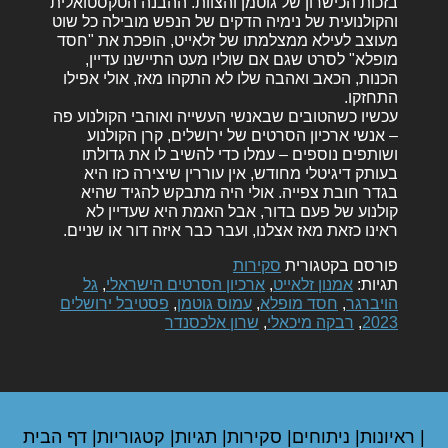
בזכות הכישרון של גוטמן והצוות. ההבנה הטקסטואלית
והקולנועית של נימיה הדקים של הנפש מובילה כל שוט
מעוצב לעילא ממצלמתו של זלאייט, הופכת את "חסד
מופלא" לסרט שגם אם שוליו מעט התיישנו עדיין,
הכנות, הכאב ואהבה שלו לא התקהו מאז, אולי אפילו
התחזקו.
עכשיו כשהטובים שבאנשי העשייה ואוהבי הקולנוע פה
– אנשי ארכיון הסרטים של ירושלים, קרן הקולנוע
ושותפים נוספים – עמלו כדי להשיב לו את גדולתו
בעותק דיגיטלי מחודש, אין עוררין שיצירה כזו היא
בגדר חובת צפייה. אולי היה מתבקש להגיד שהיא
קולנוע של פעם בדור, אבל האמת היא שעדיין לא
ראינו כזאת מאז אצלנו, ועבר כבר איזה דור או שניים.
פורסם בקטגורית
סקירות
תגיות:
אמנון זלאייט
,
ארכיון הסרטים הישראלי
,
גל
הויברגר
,
חסד מופלא
,
עמוס גוטמן
,
פסטיבל ירושלים
2023
,
רבקה מיכאלי
,
שרון אלכסנדר
|
ראיונות
|
ניתוחים
|
סקירות
|
תגיות
|
קטגוריות
|
דף הבית