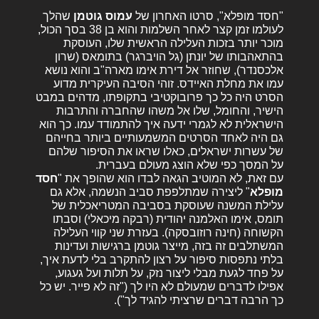
"חסד מופלא", סרטו האחרון של
עמוס גוטמן
שהלך
לעולמו זמן קצר לאחר השלמות והוא בן 38 בסך הכול,
מוכר יותר בזכות העלילה הראשית שלו, העוסקת
בהתאהבותו של יונתן (גל הויברגר) בתומאס (שרון
אלכסנדר), שחוזר אל דירת אימו מארה"ב והוא נושא
עמו את מחלת האיידס. זוהי הסיבה העיקרית מדוע
הסרט היה כל כך פרובוקטיבי בתקופתו, מדהים במבט
הישיר, והחומל, שלו אל משהו שהחברה והתרבות
הישראלית לא לגמרי ידעה איך להתמודד עמו. כך הוא
גם היה לאחד הסרטים המשמעותיים ביותר בחייהם
של עשרות ישראלים, כאלו שראו את הסיפור שלהם
על המסך כפי שלא הוצג מעולם בעברית.
עם זאת, לא המוטיב הגאה לבדו הוא שהופך את "
חסד
מופלא
" ליצירה שמתלפפת סביב הנשמה, אלא גם
עלילת המשנה שעוסקת בסביבה המטריאכלית של
תומס, אימו האלמנה יהודית (רבקה מיכאלי) וסבתו
הקשוחה (חינה רוזובסקה). בעזרת שני קווי העלילה
המשתלבים זה בזה, מייצר גוטמן ברגישות ועדינות
בלתי נתפסות סיפור על רצון להתקרב בלי לדעת איך,
על פחד לגעת מבלי ליצור נזק, על תלות ועל געגוע,
אפילו לדברים שמעולם לא היו לך ("זה לא פייר. יש כל
כך הרבה דברים שרציתי להגיד לך").