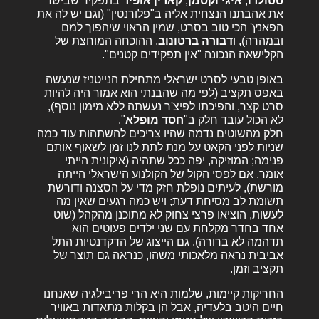
סטולרו
,
איגי
וקסמן
,
קארין אופיר
בתפקיד שבישר
את אהבתנו הנצחית אליה ב"פלורנטין" (וגם יש לה את
הפאנץ' הכי טוב בסרט, שמין הראוי שיהפוך למם
ובמהרה), ו
דבורה ברטונוב
, ההוכחה המוחצת של
הקלישאה הנכונה "אין תפקידים קטנים".
באופן טבעי לסרט ישראלי מתחילת הנייטניז שנעשה
באפס תקציב (לפי מה שהבנתי הוא אמור היה להיות
סרט קצר, והפיכתו לפיצ'ר נעשתה ללא מימון נוסף),
לא הכול עובד חלק ב"
חסד מופלא
".
חלק מהשוטים נדמה שהיו צריכים להשתהות עוד כמה
שניות לפני הקאט על מנת לתת לנו זמן לשאוף אותם
פנימה; המוזיקה, יפה ככל שתהיה (איקונית הייתי
אומר, אם לפסי הקול של הקולנוע הישראלי הייתה
מורשת), לעיתים נופלת חזק מדי על הסצנה ודורשת
תשומת לב מסיחת דעת; ויש כמה רגעים שאין מה
לעשות, הוציאו פרצי צחוק לא מתוכנן מהקהל (שוט
אחד בחדר מקלחת עם שני ילדים פעוטים הוא
תדהמה לא ברורה). גם הייצוג של הדקדנטיות התל
אביבית נראה מלאכותי משהו, כנראה גם תוצר של
תקציב וזמן.
החריקות קיימות, שלמות היא הרי פריבילגיה שאנחנו
חיים היטב בלעדיה, אבל הן בקלות מתאדות באוויר