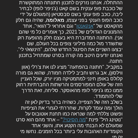
ההתחלה. אנחנו נזרקים לתכנון חתונתה המתוקשרת
של כוכבת פופ ענקית בשם קאט (ג'ניפר לופז) לבחיר
ליבה, כוכב פופ ענקי בשם סבסטיאן (המגולם על ידי
כוכב הפופ הענקי בפני עצמו,
מאלומה
, שהיה גם חלק
מהקאסט של "
אנקאנטו
" וגם אחראי ל"הוואי", אחד
ההמנונים הגדולים של 2021, כך אומרים כל מי שהם
אני). החתונה המדוברת היא בעצם חלק מהופעת רוק
שתשודר מול כמה מיליוני צופים בכל העולם, שם
יבצעו השניים את הסינגל החדש שלהם, "הינשא/י לי".
ואנחנו יודעים היטב מה קורה בסרט שמתחיל בתכנון
חתונה.
במקביל, "חתונה בהפתעה" מציג לנו את צ'רלי (אוון
ווילסון), אב גרוש וחביב לילדה חמודה, שהוא גם מורה
קלולס באופן חינני למתמטיקה מניו יורק, שכל העניין
הזה של עולם המפורסמים והרשתות החברתיות רחוק
ממנו כמו ג'ניפר לופז מהאוסקר. סליחה, זאת הדרך
שלי להתמודד.
בשלב הזה של הצפייה, כשהיה ברור בדיוק לאן זה
הולך ומה עומד לקרות, שחררתי לגמרי את הציפיות
ופשוט צללתי למה שנראה כמו תחנת אוטובוס על
"נוטינג היל" פינת "
מה הסיכוי?
" – אחד מהם הוא סרט
שמעולם לא הבנתי מה הקטע אתו, והשני אחד
הקומדיות האהובות עלי ביותר בכל הזמנים. נחשו מי
זה מי.