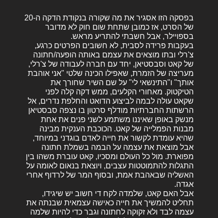
בפסקה הזו אסגיר את מה שקורה בנקודת הדקה ה-20
של הסרט, אז כמובן שתחת שום חוק לא מדובר
בספויילר, אבל חשבתי להתריע מראש.
בעקבות פרידה לסבית, לא חשובים הפרטים כרגע,
צ'רלי ובתו מוצאים את עצמם באותה הופעה/חתונה
של קאט וסבסטיאן, יחד עם חברה לעבודה של צ'רלי,
מעריצה של הזמרת, שאפילו הכינה שלטי "אני אוהבת
אותך" ו"התינשאי לי" על שם השיר שחורך את
הטיקטוק. מאחורי הקלעים, ממש דקה קלה לפני
שקאט עולה לבמה לביצוע הדואט והחלפת נדרים, אל
הרשתות החברתיות מודלף סרטון בו נצפה סבסטיאן
מנשק באופן שאיננו משתמע לשני פנים את אחת
מבנות הפמלייה של קאט. הכוכבת הענקית מבינה
שהיא עומדת לקשור את חייה לאדם בוגדני במיוחד,
אבל מוצאת את עצמה על הבמה בשמלת חתונה
מפוארת. מול כל העולם ומסכיו, קאט עוברת משהו בין
התגלות להתמוטטות עצבים, ויוצאת בנאום לאומה על
האשליה שבאהבת אמת, ובסוף המר של לרדוף אחרי
אגדה.
אבל האם קאט, שלמדה לקח די חשוב יש שיגידו,
תחליט להמשיך את חייה כאישה עצמאית שבנתה את
עצמה לבד ולא זקוקה לחתונה וגבר כדי להיות שלמה