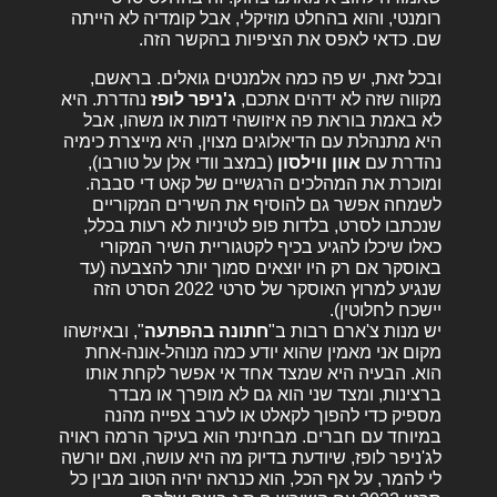
רומנטי, והוא בהחלט מוזיקלי, אבל קומדיה לא הייתה
שם. כדאי לאפס את הציפיות בהקשר הזה.
ובכל זאת, יש פה כמה אלמנטים גואלים. בראשם,
מקווה שזה לא ידהים אתכם,
ג'ניפר לופז
נהדרת. היא
לא באמת בוראת פה איזושהי דמות או משהו, אבל
היא מתנהלת עם הדיאלוגים מצוין, היא מייצרת כימיה
נהדרת עם
אוון ווילסון
(במצב וודי אלן על טורבו),
ומוכרת את המהלכים הרגשיים של קאט די סבבה.
לשמחה אפשר גם להוסיף את השירים המקוריים
שנכתבו לסרט, בלדות פופ לטיניות לא רעות בכלל,
כאלו שיכלו להגיע בכיף לקטגוריית השיר המקורי
באוסקר אם רק היו יוצאים סמוך יותר להצבעה (עד
שנגיע למרוץ האוסקר של סרטי 2022 הסרט הזה
יישכח לחלוטין).
יש מנות צ'ארם רבות ב"
חתונה בהפתעה
", ובאיזשהו
מקום אני מאמין שהוא יודע כמה מנוהל-אונה-אחת
הוא. הבעיה היא שמצד אחד אי אפשר לקחת אותו
ברצינות, ומצד שני הוא גם לא מופרך או מבדר
מספיק כדי להפוך לקאלט או לערב צפייה מהנה
במיוחד עם חברים. מבחינתי הוא בעיקר הרמה ראויה
לג'ניפר לופז, שיודעת בדיוק מה היא עושה, ואם יורשה
לי להמר, על אף הכל, הוא כנראה יהיה הטוב מבין כל