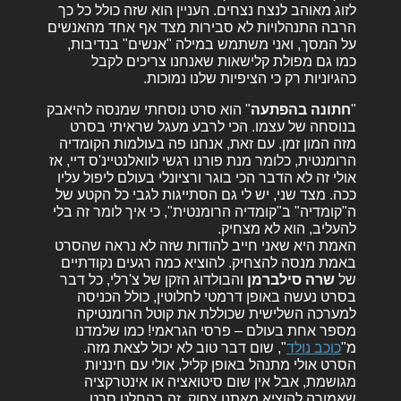
לזוג מאוהב לנצח נצחים. העניין הוא שזה כולל כל כך
הרבה התנהלויות לא סבירות מצד אף אחד מהאנשים
על המסך, ואני משתמש במילה "אנשים" בנדיבות,
כמו גם מפולת קלישאות שאנחנו צריכים לקבל
כהגיוניות רק כי הציפיות שלנו נמוכות.
"
חתונה בהפתעה
" הוא סרט נוסחתי שמנסה להיאבק
בנוסחה של עצמו. הכי לרבע מעגל שראיתי בסרט
מזה המון זמן. עם זאת, אנחנו פה בעולמות הקומדיה
הרומנטית, כלומר מנת פורנו רגשי לוואלנטיינ'ס דיי, אז
אולי זה לא הדבר הכי בוגר ורציונלי בעולם ליפול עליו
ככה. מצד שני, יש לי גם הסתייגות לגבי כל הקטע של
ה"קומדיה" ב"קומדיה הרומנטית", כי איך לומר זה בלי
להעליב, הוא לא מצחיק.
האמת היא שאני חייב להודות שזה לא נראה שהסרט
באמת מנסה להצחיק. להוציא כמה רגעים נקודתיים
של
שרה סילברמן
והבולדוג הזקן של צ'רלי, כל דבר
בסרט נעשה באופן דרמטי לחלוטין, כולל הכניסה
למערכה השלישית שכוללת את קוטל הרומנטיקה
מספר אחת בעולם – פרסי הגראמי! כמו שלמדנו
מ"
כוכב נולד
", שום דבר טוב לא יכול לצאת מזה.
הסרט אולי מתנהל באופן קליל, אולי עם חינניות
מגושמת, אבל אין שום סיטואציה או אינטרקציה
שאמורה להוציא מאתנו צחוק. זה בהחלט סרט