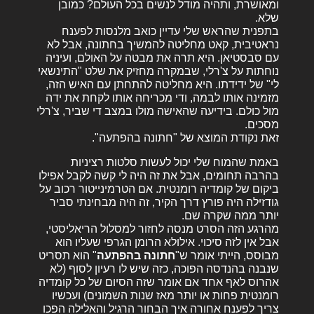
ומאושרת, ותהיה מודל לנשים בכל העולם? כמובן
שלא.
בתפנית שהראש שלי עדיין כואב מלנסות לפענח
נראטיבית, קאט מחליטה להמשיך בחתונה, אבל לא
עם סבסטיאן. היא תרה את מבטה על האולם, ועיניה
נוחתות על צ'רלי, שבמקרה מחזיק את שלט "התינשאי
לי" של ידידתו. היא מחליטה להתחתן עם האיש הזה,
מזמינה אותו לבמה, ודי מכריחה אותו לקחת את ידה
מול כולם. בידיעה שהאישה מולו במצב די שביר, צ'רלי
מסכים.
זאת נקודת המוצא של "חתונה בהפתעה".
באמת שהמוח שלי יכול לעשות סלטות רציניות
בהרבה תחומים, אבל את זה היה לי קשה לקבל אפילו
ביקום של קומדיה רומנטית. אם הטרמינייטור רכוב על
גודזילה היה פורץ דרך הקיר, זה היה מבחינתי סביר
יותר ממה שקרה שם.
מהרגע הזה הסרט מנסה לחזור למסלול הריאליסטי,
אבל אין לזה סיכוי. אילולא הרומן הגרפי שעליו הוא
מבוסס, הייתי אומר ש"
חתונה בהפתעה
" הוא תסריט
שנבנה בהנדסה הפוכה, כזה שיש לו רעיון לסוף (לא
אהרוס לאף אחד אם אומר שזה הסיום של כל קומדיה
רומנטית פחות או יותר מאז שנות השמונים) ועכשיו
צריך לפענח אחורה איך הבחור הרגיל והאלילה הפכו