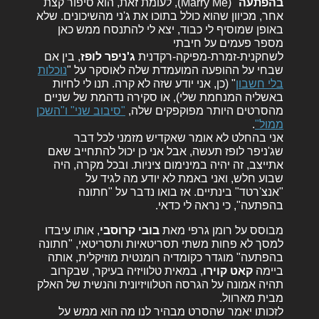
בהפתעה
" (Marry Me), לעומת זאת, הוא סיפור קצת
אחר, מכיוון שהוא כולל בתוכו את ג'ני מהשיכונים. שלא
באופן שמוסיף לי כבוד, יצא לי להתנסח ממש כאן
מספר פעמים על חיבתי
לשחקנית-זמרת-מפיקה-רקדנית
ג'ניפר לופז
, בין אם
שבחי על ההופעה המועמדת שלה לאוסקר על "
נוכלות
בלי חשבון
" (כן, אני יודע שזה לא קרה. תנו לי לחיות
באשליה המנחמת שלי), או סקירה נדהמת של שניים
מהסרטים היותר מפוקפקים שלה,
"סיבוב שני" ו"השכן
ממול"
.
אני בהחלט לא אומר שאקדיש מזמני לכל דבר
שג'ניפר לופז תעשה, אבל אני כן יכול להתחייב שאם
אתייצב, זה יהיה במינימום ציניות. ובכל מקרה, היה
שבוע חלש, ואני באמת לא יודע מה לגיד על
"אנצ'רטד" בינתיים. אז בואו נדבר על "חתונה
בהפתעה", כי נראה לי כדאי.
מבוסס על רומן גרפי מאת
בובי קרוסבי
, אותו עיבדו
למסך לא פחות משתי תסריטאיות ותסריטאי, "חתונה
בהפתעה" מוגדר כקומדיה רומנטית מוזיקלית, אותה
ביימה
קאט קוירו
, במאית טלוויזיה בעיקר, שבקרוב
תהיה אמונה על הגרסה הטלוויזיונית והנשית של האלק
מבית מארוול.
לזכותו יאמר שהסרט מבהיר לנו מה הוא ממש על