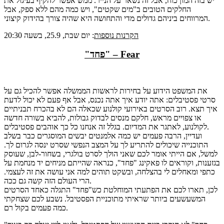
יש בזה המון כוח, אבל זה נשאר על הנייר. ממש אפשר להקיף בעיגול את
החלקים הטובים ב"מים שקטים", ויש כמה מהם ללא ספק, אבל
המרווחים ביניהם גדולים מדי והתחושה היא שהיה צורך בהידוק קיצוני.
הקרנות נוספות
: יום שבת, 25.9, בשעה 20:30
"פחד" – Fear
את המשפט הידוע על בחירות לראשות הממשלה אפשר להכיל גם על
סרטי פסטיבלים: אתה יודע איך אתה נכנס, אבל אף פעם לא יכול לדעת
איך תצא. רוב הסרטים באירועי קולנוע שכאלה הם לא בהכרח תבניתיים
או צפויים מראש, חלקם מנסים לבדוק גבולות, להביא בשורה חדשה
לקולנוע, לאתגר את המדיום. בגלל זה אנחנו כל כך אוהבים פסטיבלים.
ועדיין, הרבה פעמים יש כמה אלמנטים יבשים המוסגרים כבר בשלב
התוכנייה שיכולים להתריע לך על המצב הנפשי שסרט ינסה לגרום לך.
למשל, אם הייתי אומר לכם שאני הולך לסרט בולגרי, בשחור-לבן, שעוסק
בגזענות, וקוראים לו פאקינג "פחד", כנראה שהייתם מניחים יד מנחמת על
כתפי ומאחלים לי בהצלחה, ובשקט תוהים למה אני עושה את זה לעצמי.
הרי העולם הזה קשה גם ככה.
לכן, תארו לכם את הפתעתי המוחלטת כש"פחד" התגלה כאחד הסרטים
המשעשעים ביותר שראיתי מתוכניית הפסטיבל. נשבע לכם שצחקתי
כמה פעמים בקול רם.