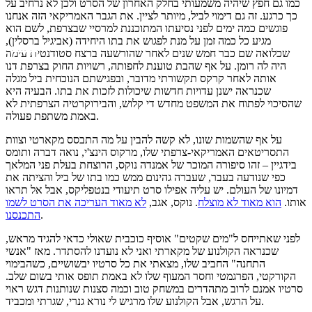
כמו גם חפץ שיהיה משמעותי בחלק האחרון של הסרט ולכן לא נרחיב על
כך כרגע. זה גם דימוי לביל, מיותר לציין. את הגבר האמריקאי הזה אנחנו
פוגשים כמה ימים לפני נסיעתו המתוכננת למרסיי שבצרפת, לשם הוא
מגיע כל כמה זמן על מנת לפגוש את בתו היחידה (אביגיל ברסלין),
שכלואה שם כבר חמש שנים לאחר שהורשעה ברצח סטודנטית עימה
היה לה רומן. על אף שהבת טוענת לחפותה, רשויות החוק בצרפת דנו
אותה לאחר קרקס תקשורתי מדובר, ובפגישתם הנוכחית ביל מגלה
שכנראה ישנן עדויות חדשות שיכולות לזכות את בתו. הבעיה היא
שהסיכוי לפתוח את המשפט מחדש די קלוש, והבירוקרטיה הצרפתית לא
באמת משתפת פעולה.
על אף שהשמות שונו, לא קשה להבין על מה התבסס מקארטי וצוות
התסריטאים האמריקאי-צרפתי שלו, מרקוס הינצ'י, נואה דברה ותומס
בידגיין – זהו סיפורה המוכר של אמנדה נוקס, הרוצחת בעלת פני המלאך
כפי שנודעה בעבר, שעברה גהינום ממש כמו בתו של ביל והציתה את
דמיונו של העולם. יש עליה אפילו סרט תיעודי בנטפליקס, אבל אל תראו
אותו.
הוא מאוד לא מוצלח
. נוקס, אגב,
לא מאוד העריכה את הסרט לשמו
.
התכנסנו
לפני שאתייחס ל"מים שקטים" אוסיף כוכבית שאולי כדאי להגיד מראש,
שכנראה הקולנוע של מקארתי ואני לא נועדנו להסתדר. מאז "אנשי
התחנה" החביב שלו, מצאתי את כל סרטיו יבשושיים, כשהבימוי
הקורקטי, הפרגמטי וחסר המעוף שלו לא באמת תופס אותי בשום שלב.
סרטיו אמנם לרוב מתהדרים במשחק טוב וכמה סצנות שנותנות דגש ראוי
על הרגש, אבל הקולנוע שלו מרגיש לי נורא גנרי, שגרתי ומכביד.