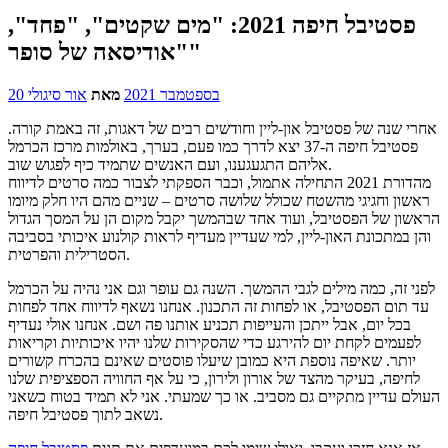
פסטיבל חיפה 2021: "מים שקטים", "פחד",
"אודיסאה של סופר"
20 בספטמבר 2021
מאת
אור סיגולי
אחרי שנה של פסטיבל און-ליין וחודשים רבים של דאגות, זה באמת קורה.
פסטיבל חיפה ה-37 יצא לדרך כמו פעם, בערך, באולמות מרכז הכרמל
אליהם התגעגענו, ועם האנשים שתמיד כיף לפגוש שוב.
מהדורת 2021 התחילה אתמול, וכבר הספקתי לצבור כמה סרטים לדיווח
ראשון וחגיגי מהשטח שכולל שלושה סרטים – שניים מהם היו חלק מיומו
הראשון של הפסטיבל, ועוד אחד שבהמשך יקבל מקום הן על המסך הגדול
והן במתכונת האון-ליין, למי שעדיין מעדיף לראות קולנוע איכותי בסביבה
הסטרילית והפרטית.
לפני זה, כמה מילים לגבי ההמשך. השנה גם עופר וגם אני נהיה על הכרמל
עד תום הפסטיבל, או לפחות זה התכנון. אנחנו נשאף לדיווח אחד לפחות
בכל יום, אבל ייתכן והעייפות תכניע אותנו פה ושם. אנחנו אולי נעדיף
לפעמים לקחת יום להירגע כדי שהסקירות שלנו יהיו איכותיות וקריאות
יותר. שאיפה נוספת היא כמובן שיעלו פוסטים שאינם בהכרח קשורים
לחיפה, בעיקר מהצד של אורון ולירון, כי על אף החוויה הספציפית שלנו
העולם עדיין מתקיים גם מסביב. או כך שמעתי. אני לא תמיד בטוח כשאני
נשאב לתוך פסטיבל חיפה.