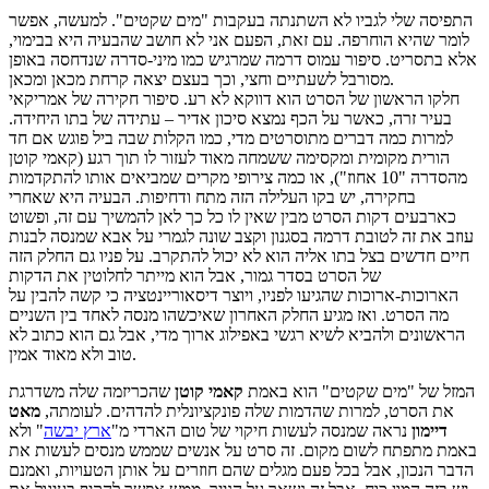
התפיסה שלי לגביו לא השתנתה בעקבות "מים שקטים". למעשה, אפשר
לומר שהיא הוחרפה. עם זאת, הפעם אני לא חושב שהבעיה היא בבימוי,
אלא בתסריט. סיפור עמוס דרמה שמרגיש כמו מיני-סדרה שנדחסה באופן
מסורבל לשעתיים וחצי, וכך בעצם יצאה קרחת מכאן ומכאן.
חלקו הראשון של הסרט הוא דווקא לא רע. סיפור חקירה של אמריקאי
בעיר זרה, כאשר על הכף נמצא סיכון אדיר – עתידה של בתו היחידה.
למרות כמה דברים מתוסרטים מדי, כמו הקלות שבה ביל פוגש אם חד
הורית מקומית ומקסימה ששמחה מאוד לעזור לו תוך רגע (קאמי קוטן
מהסדרה "10 אחוז"), או כמה צירופי מקרים שמביאים אותו להתקדמות
בחקירה, יש בקו העלילה הזה מתח ודחיפות. הבעיה היא שאחרי
כארבעים דקות הסרט מבין שאין לו כל כך לאן להמשיך עם זה, ופשוט
עוזב את זה לטובת דרמה בסגנון וקצב שונה לגמרי על אבא שמנסה לבנות
חיים חדשים בצל בתו אליה הוא לא יכול להתקרב. על פניו גם החלק הזה
של הסרט בסדר גמור, אבל הוא מייתר לחלוטין את הדקות
הארוכות-ארוכות שהגיעו לפניו, ויוצר דיסאוריינטציה כי קשה להבין על
מה הסרט. ואז מגיע החלק האחרון שאיכשהו מנסה לאחד בין השניים
הראשונים ולהביא לשיא רגשי באפילוג ארוך מדי, אבל גם הוא כתוב לא
טוב ולא מאוד אמין.
המזל של "מים שקטים" הוא באמת
קאמי קוטן
שהכריזמה שלה משדרגת
את הסרט, למרות שהדמות שלה פונקציונלית להדהים. לעומתה,
מאט
דיימון
נראה שמנסה לעשות חיקוי של טום הארדי מ"
ארץ יבשה
" ולא
באמת מתפתח לשום מקום. זה סרט על אנשים שממש מנסים לעשות את
הדבר הנכון, אבל בכל פעם מגלים שהם חוזרים על אותן הטעויות, ואמנם