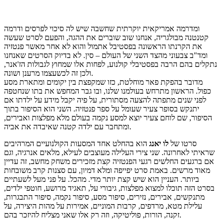
ומדרמה אמריקאית יוקרתית שחשבה שיש לה סיכוי לפרסים ודרמה
קטנטנה מבולגריה, אנחנו שוב שוברים את ההגה, והפעם לסרט שעשה
את הקרנתו הראשונה בפסטיבל אתמול והוא לא אחר מאשר פנטזיה
ומד"ב צבעוני מהצד השני של העולם – סין. לא בדיוק הסרטים שאנחנו
נתקלים בהם הרבה בפסטיבלי קולנוע, לפחות אלו שמחוץ לגבולות הז'אנר,
ולכן זה לכשעצמו מרענן ושונה.
מדובר בהפקת פאר מוחלטת, כזו שמקפצת בין יקומים ומתארת מסע
כפול. הראשון מתרחש בעולמנו שלנו, ובו גבר המחפש את בתו שנחטפה
לפני שנים מתפתה להצעה מסתורית, על פיה יקבל מידע על ילדתו אם
יתנקש בסופר צעיר שעומל על ספר פנטזיה. השני הוא הסיפור בתוך
הסיפור, שם לוחם צעיר יוצא למסע נקמה בעולם מלא מפלצות ואבירים,
ומתחבר עם ילדה קטנה שאיבדה את אביה.
סרטו של
לו יאנג
הוא בהחלט אחד המסעות הקולנועיים המרהיבים
שראיתי לאחרונה. שני צירי העלילה מעוצבים לעילא, מלאים אנרגיה, וגם
אם ברגעים החלשים רגעי הפנטזיה קצת מזכירים משחק מחשב, זה עדיין
מאוד מרשים. באמת סרט יפייפה ומלא דמיון, עם סצנות קרב משובחות
ביותר. העניין הוא שיש קצת יותר מדי. מהכל. על פני מעל לשעתיים
בסרט הזה תוכלו למצוא מפלצות, גיבורי על, תאגיד מרושע, חוטפי ילדים,
מתנקשים, אבירים, נזירים, סיפור מסע, סיפור נקמה, סיפור התבגרות,
עלילת מטא, מרדפים, קרבות המוניים, אמירות על מהות היצירה, על
זקנה, הורות, פוליטיקה, וזה רק אלו שאני מצליח להיזכר בהם.