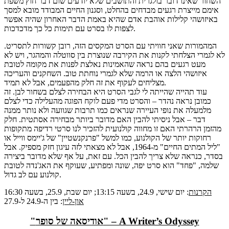
השחור שאינו דובר בולגרית והתושבים שלא יודעים שום דבר חוץ משפת
אימם מייצרת רגעים מבדחים בהחלט, וסגנון החיים המבודד מובא למסך
באיזושהי קלילות אוהבת אדם שהיא באמת הדבר האחרון שהיה אפשר
לצפות לו בסרט עם תימות כל כך מדכדכות.
המהמורות שאני חוויתי עם הסרט המקסים הזה, רובן קשורות לתסריט.
לא לגמרי הצלחתי לקנות את הקירבה שנוצרת בין סווטלה והמהגר, ויש לא
מעט רגעים בהם נראה שהאמינות נאלצת לפנות את מקומה לטובת
איזושהי הלצה או הרמה שלא לגמרי נוחתת טוב. השחקנים והעריכה
מצליחים לעקוף את זה חלק מהפעמים, אבל לא תמיד.
עוד תהייה שהייתה לי לגבי הסרט היא הבחירה לצלם בשחור לבן. זה
כמובן נראה נהדר – והסרט מדי פעם לוקח הפוגה מהעלילה כדי לצלם
מלמעלה את נופי העיירה שנראים כמו תרבות שגוועה ולא נותר ממנה
דבר – אבל ניסיתי להבין האם מדובר ביותר מבחירה אסתטית. חלק
מהזמן הרהרתי האם זו מחווה קולנועית להזכיר לנו סרטי רדיפה מתקופות
רחוקות יותר של הקולנוע, כמו למשל "פרנקנשטיין" של ג'יימס ווייל או
"ליל המתים החיים" מ-1964, אבל לא מצאתי לזה עיגון חזק מספיק. אבל
בסדר, כנראה שלא צריך להבין הכל. עם זאת, על אף שלא מדובר ביצירה
שלמה, "פחד" הוא סרט יפה, שונה ומפתיע, שעוקף את האג'נדה לטובת
קולנוע עם לב גדול.
הקרנות
: יום שישי, 24.9, בשעה 13:15; יום שבת, 25.9, בשעה 16:30
און-ליין
: בין ה-24.9 ל-27.9
"אודיסאה של סופר" – A Writer’s Odyssey