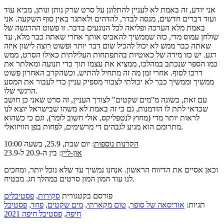
אני יודע, זה באמת לא לעניין להתלונן על סרט שרק נותן ונותן, מביא עוד
ועוד דברים חדשים, מנסה לבדר, להדהים ולאתגר באין סוף השקעה. אני
באמת מלא הערכה ופליאה לכל הנוגעים בדבר. זו פשוט ההרגשה של
שולחן עמוס מדי, כזה שממשיך להאביס אותך אחרי שאתה כבר מלא, עד
שאתה כבר ממש לא יכול להכיל שום דבר יותר ופשוט רוצה לישון איזה
רגע. יש כזו מידה של כאוטיות בהתפתחות העלילתית כאילו הסרט, ממש
כמו הספר שנכתב במהלכו, ממציא את עצמו תוך כדי תנועה ומאלתר את
דרכו לסוף. אחרי זמן מה זה מתחיל להתיש, וכשהקרב האחרון פשוט
ממשיך וממשיך כבר לא יכולתי לצבור מספיק עניין כדי לעבור את המסע
הרגשי שלו.
עם זאת, בשונה מ"מים שקטים" לצורך העניין, זה סרט שאני כן חושב
שכדאי לתת לו הזדמנות, גם כי זה באמת לא משהו שבישראל יוצא לנו
לראות יותר מדי (מחוץ לנטפליקס, אולי חשוב לומר), וגם כי כשהוא
מתרומם הוא מגיע לגבהים די מרשימים, לפחות בפן הוויזואלי.
הקרנות נוספות
: יום שבת, 25.9, בשעה 10:00
און-ליין
: בין ה-20.9 ל-23.9
וכאן אסיים את הדיווח הראשון. אנחנו נמשיך עד שלא נוכל יותר, ומחכים
לנו עוד המון המון סרטים במהלך חג. מבטיח.
פורסם בקטגורית
סקירות
,
פסטיבלים
תגיות:
אודיסאה של סופר
,
טום מקארתי
,
מים שקטים
,
פחד
,
פסטיבל
חיפה
,
פסטיבל חיפה 2021