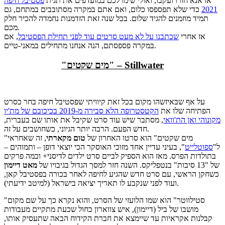
אז אנא חזרו ועקבו, ואולי שימו לכם במועדפים את תגית
פסטיבל חיפה
2021
כדי שלא תפספסו כלום, ואם אתם במקרה מסתובבים במתחם, גם
תמיד מוזמנים להגיד שלום. בכל שנה זאת הזדמנות נחמדה להכיר חלק
מכם.
אז אחרי
שכתבנו על לא מעט סרטים עוד לפני תחילת הפסטיבל
, אם
במקרה פספסתם, הנה אנחנו מתחילים במאני-טיים.
"מים שקטים" – Stillwater
על אף שבאיזשהו מקום בכל זאת קיוויתי שפסטיבל חיפה בחר כסרט
הפתיחה שלו את
הקטסטרופה הלא סבירה מ-2019 בכיכובם של מת'יו
מקונוהי ואן הת'וואי
, מסתבר שיש עוד סרט שקיבל את אותו שם בעברית,
חדש הפעם. הרבה יותר הגיוני, כשחושבים על זה.
"מים שקטים" הוא סרטו האחרון של
טום מקארתי
, זה שאחראי
ל"
ספוטלייט
", בעיני עדיין אחד מזוכי האוסקר הכי יוצאי דופן – ותמוהים –
בתולדות הפרס. מאז הוא הספיק לביים סרט ילדים לדיסני+ וכמה פרקים
של "13 סיבות" בנטפליקס. השנה חזר למסך הגדול בגיבויו של
מאט דיימון
כשחקן הראשי, עם סרט חדש שהגיע לחיפה לאחר בכורה בפסטיבל קאן,
ועוד לפני שנקבע לו תאריך יציאה בישראל (למיטב ידיעתי).
"סטילווטר" הוא שמו הלועזי של הסרט, והוא נקרא כך על שם מקום
מושבו של ביל (דיימון), איש צווארון כחול שכעת מתקיים מעבודות
קבלנות אקראיות עד שיימצא את חברת הקידוח הבאה שתעסיק אותו,