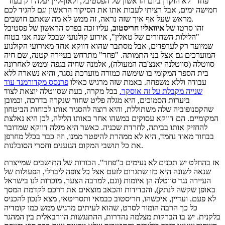
"פחד" לא הוקרן ביום הראשון של הפסטיבל, ולאון-ליין יעלה רק בעוד
חמישה ימים, אבל רציתי לעבות אתו את הסיקור הראשון וגם להגיד לכם
מראש שעל אף איך שזה נראה, זה ממש לא מה שאתם חושבים.
זהו סרטו של
איוואליו חריסטוב
, עליו זכה בפרס הראשון של פסטיבל
"הלילות השחורים של טאלין", אירוע קולנועי שבכל שנה אני בטוח
שמיועד רק לערפדים, אבל מסתבר שהוא דווקא אחד מאירועי הקולנוע
המוערכים גם אצל בני התמותה. "פחד" מתרחש בעיירה קטנה, שם חיה
סווטלה (סווטלנה יאנצ'בה המעולה), אלמנה שחיה בגפה וממש לאחרונה
בית הספר המקומי בו שימשה כמורה מוערכת נסגר, והיא נשארה ללא
עבודה וללא משפחה. באמת שזה מרגיש כאילו
פרנסס מקדורמנד עוד
שנייה מקבלת על זה אוסקר.
בכל מקרה, בעת שסווטלה יוצאת לצוד
ביערות הסמוכים, היא מגלה פליט שחור שנקרה בדרכה, וכמובן
שהקסנופוביה שלה משתוללת, והיא רוצה להסגיר אותו לכוחות הביטחון
המקומיים. הם דווקא עסוקים במשהו אחר באותו הלילה, לכן היא נאלצת
להחזיק אותו בביתה, לחרדת שכניה. כאשר היא מגלה דווקא שמדובר
בבחור מאוד נחמד, היא לא ממהרת להיפטר ממנו, וזה כבר בכלל מחרפן
את כל תושבי המקום הגזענים וחסרי הסובלנות.
אז בהחלט יש תכנים לא נעימים ב"פחד". הבורות של התושבים שמייצרת
שנאה לשונה היא כזו שתגרום לזעם אצל כל צופה ליברלי, הפעולות של
העיירה נגד סווטלה הן איומות (וגם, למרבה הצער, מוכרות לנו בישראל
באופן שקשה לנתק), והבדידות והכאב מוצאים את דרכם לקדמת המסך
לא פעם. ועדיין, איכשהו, חריסטוב כבמאי ותסריטאי, מצא לנכון להכניס
כל כך הרבה הומור לסרט, שהוא לעיתים מרגיש ממש כמו קומדיה
בלקנית. יש בו הברקות מצלמה נהדרות, ההתנגשות הוורבאלית בין המהגר