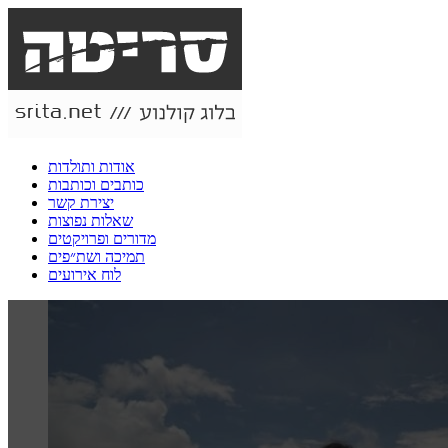
אודות ותולדות
כותבים וכותבות
יצירת קשר
שאלות נפוצות
מדורים ופרויקטים
תמיכה ושת״פים
לוח אירועים