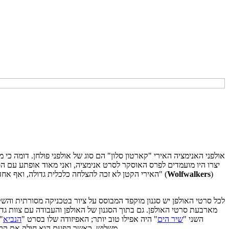
אולפני האנימציה האירי "קארטון סלון" הם סוג של אולפני פולחן. דומה כ
יצרו היו מועמדים לפרס האוסקר לסרט אנימציה, ואני מאוד אופתע עם ה
)
Wolfwalkers
" (
האירי הקטן לא זכה להצלחה כלכלית גדולה, ואף אחד
לכל סרטי האולפן יש סגנון מוקפד המבוסס על ציור בטכניקה מסורתית והשק
מארבעת סרטי האולפן. גם בתוך הסגנון של האולפן והעבודה עם צוות גד
השני "
שיר הים
" היה אפילו טוב יותר; האפיזודה שלו בסרט "
הנביא
"
, מי שעבד עמו כמעצב אמנותי ו/או מעצב רקעים בכל סרטיו הקודמים, משמע היה חלק בלתי נפרד מהקסם לכל אורך דרך.
משלוש, כאשר הפעם הוא חולק את קרד