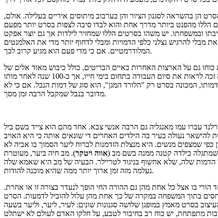
 הן בהשראה לסגנון הציור והן בערבוב מיתוסים איריים בעלילה. אולם,
ם הללו מהפנט ביותר מדרך אחת והוא לבדו סיבה לצפות בסרט יותר מפעם
תו ובמשפחתו. יש משהו בסרטים הללו שמחזיר לילדות אך גם יוצר אפקט
ת מבלי להרגיש נצלני כלפי הדמויות ומבלי לדחוף יותר מדי את האלמנטים
המלודרמטיים. אם כי מדי פעם הוא מגיע קרוב לכך.
ורד המגן" של אנגליה והחל להפגין את כוחו גם על הארצות האחרות באיים הבריטים, כולל כיבוש מאוד אלים של
אירלנד. משהו שלא הרבה יודעים על קרומוול: הוא ציווה על הריגת כל הזאבים באירלנד, שכן ראה בהם חיות טרף ואיום תרבותי. אומנם הוא לא זכה לראות את סיום העבודה בתחום בימי חייו, אך כ-100 שנה לאחר מותו
דמותו, המכונה בסרט רק "הלורד המגן", הוא סוג של דמות הנבל. אם כי לא
מדובר בנבל שמקבל הרבה זמן מסך.
רלנד עברו עמו מאנגליה גם הרבה אנשי צבא. אחד מהם הוא צייד בשם ביל
 להישאר נעולה בעיר בה הילדים האחרים די שונאים אותה כי היא האויב
ן כפי שמצפים מנשים. היא מנצלת הזדמנות לברוח ליער הסמוך בו אביה לא
, שמתגלה כילדה קטנה ממנה בשם מב (
אווה ויטקר
). מב חיה ביער, מעוטרת
בי הדמות שלה, שלא אחשוף בניגוד לטריילר. הבעיה של מב היא שאמא שלה
נעלמה מזה זמן ארוך יותר ממה שהיא מוכנה להודות.
ד הורי בו אצל כל אחת מהן גם ההורה החי הופך לנעדר בצורה זו או אחרת.
יחסים בתוך המשפחה במקרה של כך אחת מהן עלול להוביל לדמעות. הסרט
צוב בסרט מאמץ במופגן שלושה סגנונות שונים: לעיר, ליער, וליער בשעה