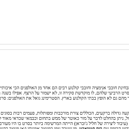
י מבחינת חובבי אנימציה וחובבי קולנוע רבים הם אחד מן האולפנים הכי איכ
סרט הרביעי שלהם, לו מוקדשת סקירה זו, לא ישמור על הרצף. אפילו בשנה
 מהם גם לא הופץ בבתי הקולנוע בארץ. הסטרימינג גואל את האולפנים: סר
עה גדולה ברקעים, הכוללים צורת מורכבות ומפותלות, פעמים רבות בסוגים 
ול, ניתן בהחלט לדבר על מור כאוטר של ממש בתחום וכבמאי שכדאי מאוד לה
 (עיבוד ליצירה של חליל ג'ובראן) הייתה המרשימה ביותר בסרט בו היו מעורב
יט הבימוי עם
רוס
סטיוארט