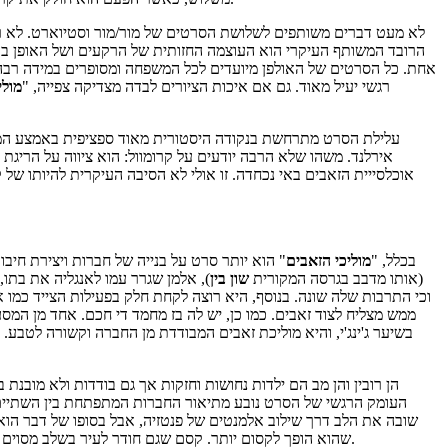
לא מעט דברים משותפים לשלושת הסרטים של מור/מור וסטיוארט. לא רק
הרובד המשותף העיקרי הוא העוצמה החזותית של הרקעים ושל האופן בו 
אחת. כל הסרטים של האולפן מיועדים לכל המשפחה ומסופרים במידה רבה
רגשי יעיל מאוד. גם אם איכות הציורים לבדה מצדיקה צפייה, "
מולי
אוכלסייית הזאבים באי נכחדה. זו אולי לא הסיבה העיקרית להיותו של 
בכלל, "
מוליכי הזאבים
" הוא יותר סרט על בנייה של חברות ויצירת חי
(אותו מדבב בגרסה המקורית
שון בין
), אלמן שגרר עמו לאנגליה את בתו, ר
וכי התרבות שלה שונה. בנוסף, היא רוצה לקחת חלק בפעילות הצייד כמו א
ממש מצליח לצוד זאבים. כמו כן, יש לה בז מחמד די חכם. אחד מן המס
בשיער ג'ינג'י, והיא מוליכת זאבים המבודדת מן החברה וקשורה לטבע
הן רובין והן מב הם ילדות נחושות וחזקות אך גם בודדות ולא מובנת
העומק הרגשי של הסרט נובע מתיאור החברות המתפתחת בין השתיים 
שובה את הלב דרך שילוב אלמנטים של פנטזיה, אבל בסופו של דבר הוא 
שהוא הופך לקסום יותר. קסם שגם חודר לעיר בשלב מסוים ומעביר גם את המסר שנוכח בסרטים הקודמים של מור: גם בסביבה בה התרבות מתפתחת, יש כוח רב בחיבור לטבע, על חלקו האדם לעולם לא ישתלט.