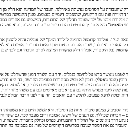
 שהעבודה על הסרטים נעשתה באירלנד, העבר של המדינה הוא חלק מן הסרט
הדמויות זזות עם הרקעים, שהופכים דינמיים בעצמם. סגנון ההנפשה בסרטי
 מנקודת מבט של ילד שעובר תהליך של התבגרות, המשפיע גם אחרים בסביב
כי הזאבים
" הוא אחד מן הסרטים בהם בכיתי הכי הרבה השנה, והוא עושה זא
עלילת הסרט מתרחשת בנקודה היסטורית מאוד ספציפית באמצע המאה ה-17. אוליבר קרומוול התמנה ל"ל
קרומוול נבל היסטורי, אבל זו חלק מנקודת המוצא לסרט הנוכחי וגם לכך שבן 
בור לטבע מאשר סרט על לחימה בנבלים. יחד עם הלורד המגן שהשתלט על אי
ובין (
הונר ניפסלי
). רובין לא ממש מסתדרת בסביבה החדשה, בה היא נדרשת
ביה ולא להיות סגורה מטעמי בטיחות, כפי שמצפים מילדים, או לעסוק בנקיו
עות שלה ליער מפגיש אותה גם עם זאבים מאיימים וגם עם משהו מוזר יותר
. היא יכולה לרפא פצעים, לתקשר עם הזאבים, וזה עוד לפני הדבר הבולט לג
 בידי הסביבה, ממגוון סיבות. אחת מן הסיבות היא למשל חיים בתא משפחתי ח
– חברות שכוללת גם רגעים של חשש, אכזבה וריב; מעבר לכך, גם שינוי ה
נוגע דרך ניאונסים של תהליך ההתבגרות, כפרט וכחלק מחברות ומשפחה. העי