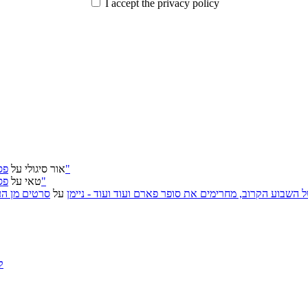
I accept the privacy policy
פסטיבל ירושלים 2026: "שעתיד לבוא", "הכדור השחור", "ארץ אבות"
אור סיגולי
על
פסטיבל ירושלים 2026: "שעתיד לבוא", "הכדור השחור", "ארץ אבות"
טאי
על
, אירועי האמנות של השבוע הקרוב, מחרימים את סופר פארם ועוד ועוד - ניימן
על
סרטים מן העב
ק