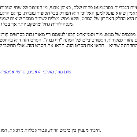
מויות הגבריות בסרטמעט פחות שלם, באופן טבעי, מן העיצוב של שתי הגיבור
אמין שהוא פועל למען האל וכי הוא הצודק בכל הסיפור עוברת. כך גם הרגע
אחרת היא החלק האחרון של הסרט, שלא ממש מצליח לשחזר מספר שיאים שמגי
מנסה להיות גדול ומושקע יותר אך בכל זאת נותר אפקטיבי קצת פחות ממה שקדם לו והושג באמצעים פשוטים יותר.
מפגמים של ממש. מור וסטיוארט קבעו לעצמם רף מאוד גבוה בסרטים קודמים
ם נחזור למקורות הספורטיביים של המונח "רף גבוה". הסרט הזה הוא בהחלט
תחתונה שהיא – תראו את הסרט הזה. תראו את הסרט הזה. אולי תחשבו שה
טום מור
,
מוליכי הזאבים
,
סרטי אנימציה
חיבור מעניין בין כיבוש וזרות, פטריאכליות מדכאת, דמוניזציה של הטבע, פחד מפגניות וכישוף, משפחה אלטרנטיבית וחברות.