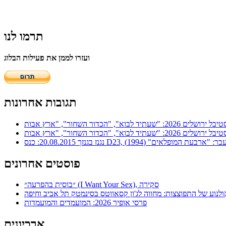
תרמו לנו
ועזרו לממן את פעילות הבלוג
תגובות אחרונות
ר: "ארבעת המופלאים" (1994)
פוסטים אחרונים
״בוסית בהפרעה״ (I Want Your Sex), סקירה
ולנוע של התפוצצות: מחווה לג'ון קסאווטס בסינמטק תל אביב וחיפה
פרסי אופיר 2026: המועמדים והמועמדות
ארכיונים