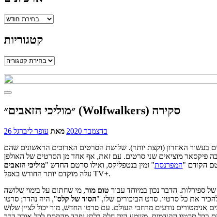
ארכיונים
קטגוריות
קטגוריות
״מוליכי הזאבים״ (Wolfwalkers) סקירה
26 בדצמבר 2020
מאת
עופר ליברגל
ותיים בעשור האחרון (וקצת יותר). שלושת הסרטים הארוכים הראשונים שהם
 בה פיקסאר מוציאים שני סרטים. עם זאת, אף אחד מן הסרטים של האולפן
טם הקודם "
המפרנסת
" זמין בנטפליקס, ואילו סרטם החדש "
מוליכי הזאבים
עלה מוקדם יותר החודש באפל TV+.
של ספירלות. הדבר נכון במיוחד עבור
טום
מור
, מי שחתום על בימוי שלושה
כיר את כל סרטיו. סרט הביכורים שלו, "
הסוד של קלס
", היה נהדר; סרטו
ים אנימטורים נודעים מרחבי העולם. עם סרטו החדש, מור יכול לציין שלוש