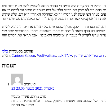
ות. בחלק מן המקרים היה נדמה כי הסרט מנסה להעניק להם מעט יותר נפח
ים בהם ביל לא מבין את רחשי הלב של בתו מנומקים היטב עד לרמה כי אנו
עים בערך חצי שעה לפני הסוף. זה לא שהחלק האחרון הוא רע, אלא שהוא
, וגם בסרט הזה. לכן, מהלך שבסרטים של יוצרים אחרים היה יכול להיות
 קפיצה בה הרף נשאר לעמוד גם אחרי השפשוף. ייתכן והסתבכתי יותר מדי
יה עדיף לקרוא לו בעברית "
מוליכות הזאבים
פורסם בקטגורית
כללי
,
רוס סטיוארט
,
שון בין
,
אפל TV+
,
Wolfwalkers
,
Cartoon Saloon
תגיות:
תגובות
הגיב:
סיגי
23 באפריל 2021 בשעה 23:06
סרט מרגש, עשיר, מעניין
תראו את הסרט